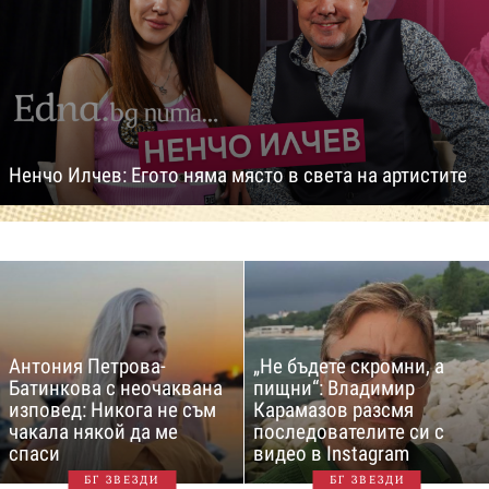
Ненчо Илчев: Егото няма място в света на артистите
Антония Петрова-
„Не бъдете скромни, а
Батинкова с неочаквана
пищни“: Владимир
изповед: Никога не съм
Карамазов разсмя
чакала някой да ме
последователите си с
спаси
видео в Instagram
БГ ЗВЕЗДИ
БГ ЗВЕЗДИ