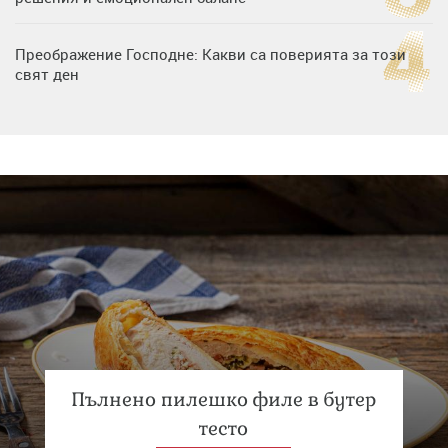
Преображение Господне: Какви са поверията за този
свят ден
Дъщерята на Гала - Мари отплава с любимия и двете
си деца на семейна морска приказка
Звездна ваканция в Майорка: Дженифър Анистън,
Кортни Кокс и Джим Къртис заедно на яхта
Пълнено пилешко филе в бутер
тесто