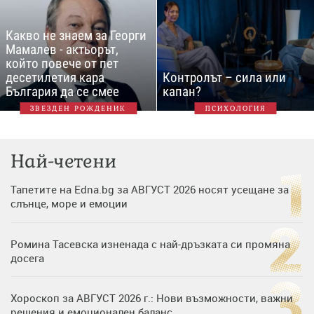
Какво не знаем за Георги
Мамалев - актьорът,
който повече от пет
десетилетия кара
Контролът – сила или
България да се смее
капан?
ЗВЕЗДЕН РОЖДЕНИК
ПСИХОЛОГИЯ
Най-четени
Тапетите на Edna.bg за АВГУСТ 2026 носят усещане за
слънце, море и емоции
Ромина Тасевска изненада с най-дръзката си промяна
досега
Хороскоп за АВГУСТ 2026 г.: Нови възможности, важни
решения и емоционален баланс