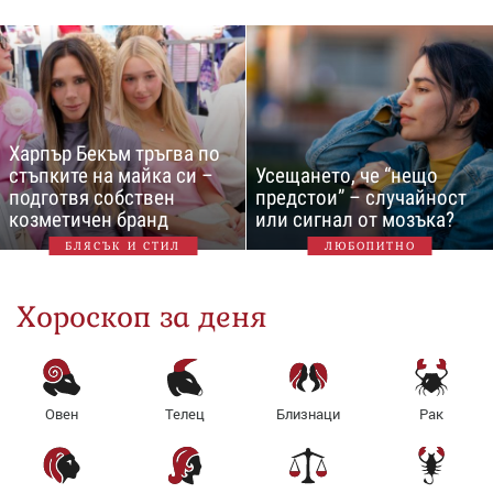
Харпър Бекъм тръгва по
стъпките на майка си –
Усещането, че “нещо
подготвя собствен
предстои” – случайност
козметичен бранд
или сигнал от мозъка?
БЛЯСЪК И СТИЛ
ЛЮБОПИТНО
Хороскоп за деня
Овен
Телец
Близнаци
Рак