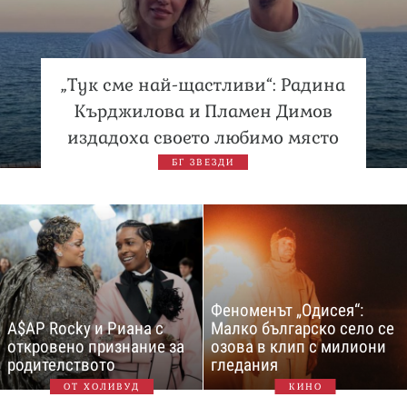
„Тук сме най-щастливи“: Радина
Кърджилова и Пламен Димов
издадоха своето любимо място
БГ ЗВЕЗДИ
Феноменът „Одисея“:
A$AP Rocky и Риана с
Малко българско село се
откровено признание за
озова в клип с милиони
родителството
гледания
ОТ ХОЛИВУД
КИНО