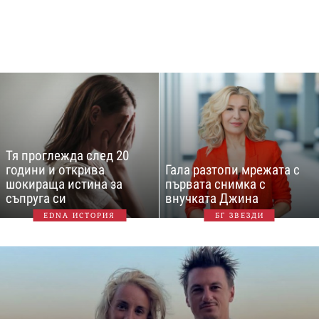
Тя проглежда след 20
години и открива
Гала разтопи мрежата с
шокираща истина за
първата снимка с
съпруга си
внучката Джина
EDNA ИСТОРИЯ
БГ ЗВЕЗДИ