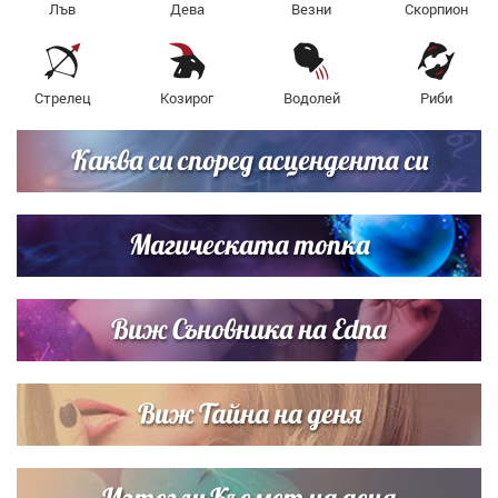
Лъв
Дева
Везни
Скорпион
Стрелец
Козирог
Водолей
Риби
Каква си според асцендента си
Магическата топка
Виж Съновника на Edna
Виж Тайна на деня
Изтегли Късмет на деня