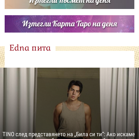
Изтегли Карта Таро на деня
Edna пита
TINO след представянето на „Била си ти“: Ако искаме