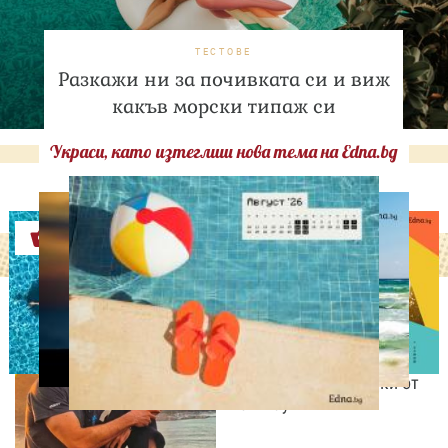
ТЕСТОВЕ
Разкажи ни за почивката си и виж
какъв морски типаж си
Украси, като изтеглиш нова тема на Edna.bg
Оферти
ИЗВЕСТНИ
Даниел Петканов покори
Африка: пингвини, акули
и незабравими гледки от
Кейптаун