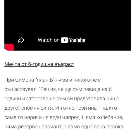
Мечта от 6-годишна възраст
При Симона “план Б” няма и никога не е
съществувал. “Реших, че ще съм певица на 6
години и оттогава не съм си представяла нищо
друго”, спомня си тя. И точно този инат - както
сама го нарича - я води напред. Няма колебание,
няма резервен вариант, а само една ясна посока.