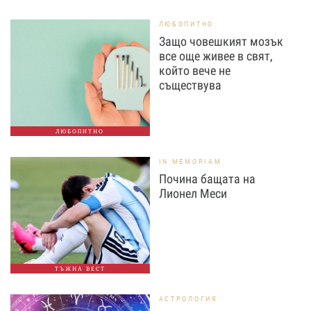
ЛЮБОПИТНО
Защо човешкият мозък
все още живее в свят,
който вече не
съществува
ЛЮБОПИТНО
IN MEMORIAM
Почина бащата на
Лионел Меси
ТЪЖНА ВЕСТ
АСТРОЛОГИЯ