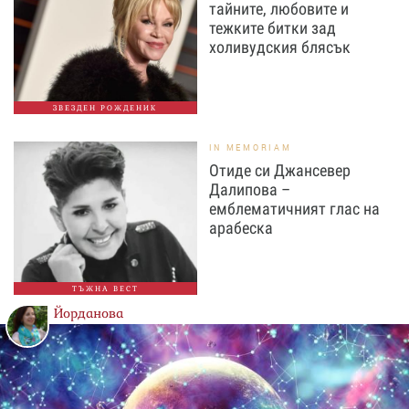
тайните, любовите и
тежките битки зад
холивудския блясък
ЗВЕЗДЕН РОЖДЕНИК
IN MEMORIAM
Отиде си Джансевер
Далипова –
емблематичният глас на
арабеска
ТЪЖНА ВЕСТ
Йорданова