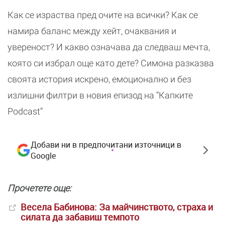
Как се израства пред очите на всички? Как се
намира баланс между хейт, очаквания и
увереност? И какво означава да следваш мечта,
която си избрал още като дете? Симона разказва
своята история искрено, емоционално и без
излишни филтри в новия епизод на “Капките
Podcast”
Добави ни в предпочитани източници в
Google
Прочетете още:
Весела Бабинова: За майчинството, страха и
силата да забавиш темпото