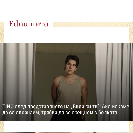
Edna пита
TINO след представянето на „Била си ти“: Ако искаме
да се опознаем, трябва да се срещнем с болката