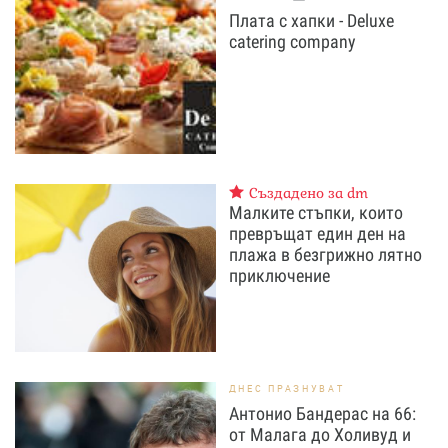
Плата с хапки - Deluxe
catering company
Създадено за dm
Малките стъпки, които
превръщат един ден на
плажа в безгрижно лятно
приключение
ДНЕС ПРАЗНУВАТ
Антонио Бандерас на 66:
от Малага до Холивуд и