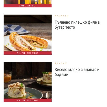
ЛЮБОПИТНО
РЕЦЕПТИ
Пълнено пилешко филе в
бутер тесто
АХ, ЧЕ ВКУСНО!
ВКУСНО
Кисело мляко с ананас и
бадеми
АХ, ЧЕ ВКУСНО!