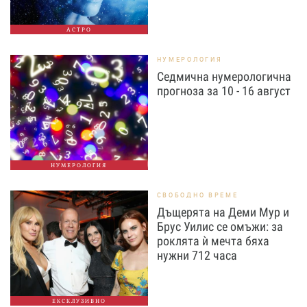
АСТРО
НУМЕРОЛОГИЯ
Седмична нумерологична
прогноза за 10 - 16 август
НУМЕРОЛОГИЯ
СВОБОДНО ВРЕМЕ
Дъщерята на Деми Мур и
Брус Уилис се омъжи: за
роклята ѝ мечта бяха
нужни 712 часа
ЕКСКЛУЗИВНО