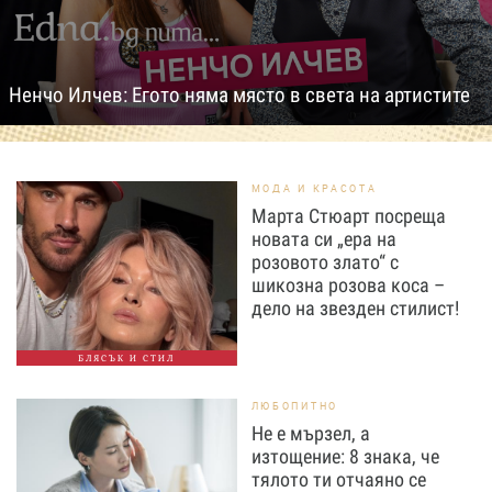
Ненчо Илчев: Егото няма място в света на артистите
МОДА И КРАСОТА
Марта Стюарт посреща
новата си „ера на
розовото злато“ с
шикозна розова коса –
дело на звезден стилист!
БЛЯСЪК И СТИЛ
ЛЮБОПИТНО
Не е мързел, а
изтощение: 8 знака, че
тялото ти отчаяно се