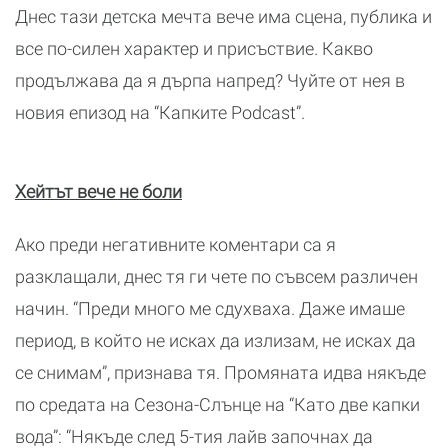
Днес тази детска мечта вече има сцена, публика и
все по-силен характер и присъствие. Какво
продължава да я дърпа напред? Чуйте от нея в
новия епизод на “Капките Podcast”.
Хейтът вече не боли
Ако преди негативните коментари са я
разклащали, днес тя ги чете по съвсем различен
начин. “Преди много ме сдухваха. Даже имаше
период, в който не исках да излизам, не исках да
се снимам”, признава тя. Промяната идва някъде
по средата на Сезона-Слънце на “Като две капки
вода”: “Някъде след 5-тия лайв започнах да