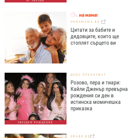
БГ ЗВЕЗДИ
OHNAMAMA.BG
Цитати за бабите и
дядовците, които ще
стоплят сърцето ви
ДНЕС ПРАЗНУВАТ
Розово, пера и тиари:
Кайли Дженър превърна
рождения си ден в
истинска момичешка
приказка
ЗВЕЗДЕН РОЖДЕНИК
GRABO.BG