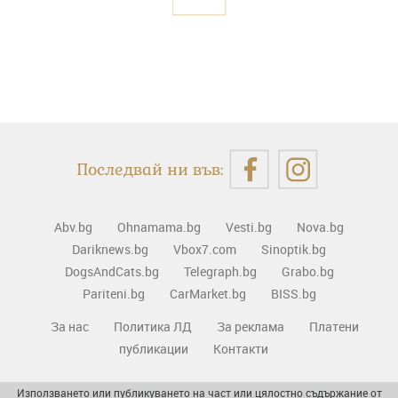
Последвай ни във:
Abv.bg
Ohnamama.bg
Vesti.bg
Nova.bg
Dariknews.bg
Vbox7.com
Sinoptik.bg
DogsAndCats.bg
Telegraph.bg
Grabo.bg
Pariteni.bg
CarMarket.bg
BISS.bg
За нас
Политика ЛД
За реклама
Платени
публикации
Контакти
Използването или публикуването на част или цялостно съдържание от