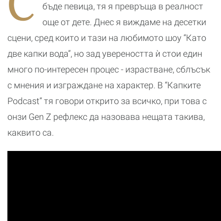
С
бъде певица, тя я превръща в реалност
още от дете. Днес я виждаме на десетки
сцени, сред които и тази на любимото шоу “Като
две капки вода”, но зад увереността ѝ стои един
много по-интересен процес - израстване, сблъсък
с мнения и изграждане на характер. В “Капките
Podcast” тя говори открито за всичко, при това с
онзи Gen Z рефлекс да назовава нещата такива,
каквито са.