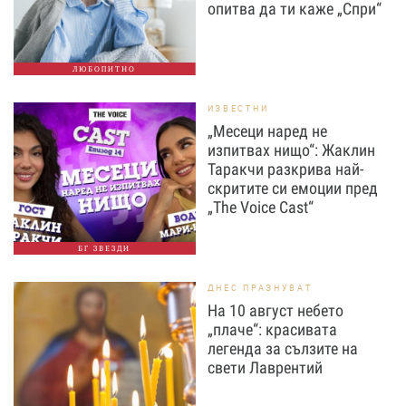
опитва да ти каже „Спри“
ЛЮБОПИТНО
ИЗВЕСТНИ
„Месеци наред не
изпитвах нищо“: Жаклин
Таракчи разкрива най-
скритите си емоции пред
„The Voice Cast“
БГ ЗВЕЗДИ
ДНЕС ПРАЗНУВАТ
На 10 август небето
„плаче“: красивата
легенда за сълзите на
свети Лаврентий