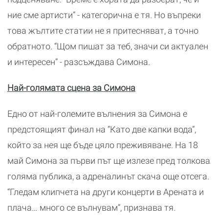
ние сме артисти” - категорична е тя. Но въпреки
това жълтите статии не я притесняват, а точно
обратното. “Щом пишат за теб, значи си актуален
и интересен” - разсъждава Симона.
Най-голямата сцена за Симона
Едно от най-големите вълнения за Симона е
предстоящият финал на “Като две капки вода”,
който за нея ще бъде цяло преживяване. На 18
май Симона за първи път ще излезе пред толкова
голяма публика, а адреналинът скача още отсега.
“Гледам клипчета на други концерти в Арената и
плача… много се вълнувам”, признава тя.