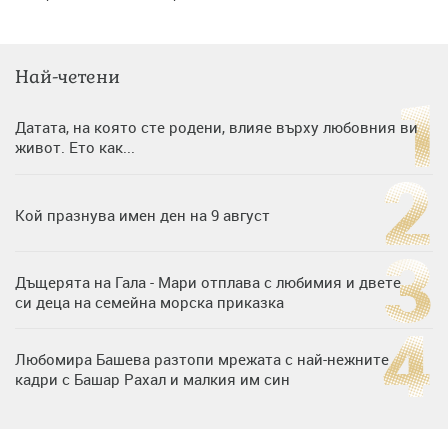
Най-четени
Датата, на която сте родени, влияе върху любовния ви
живот. Ето как...
Кой празнува имен ден на 9 август
Дъщерята на Гала - Мари отплава с любимия и двете
си деца на семейна морска приказка
Любомира Башева разтопи мрежата с най-нежните
кадри с Башар Рахал и малкия им син
„Тук сме най-щастливи“: Радина Кърджилова и Пламен