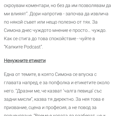
скроувам коментари, но без да им позволявам да
ми влияят”. Дори напротив - започва да извлича
по някой съвет или нещо полезно от тях. За
Симона днес чуждото мнение е просто… чуждо.
Как се стига до това спокойствие - чуйте в
“Капките Podcast”.
Ненужните етикети
Една от темите, в която Симона се впуска с
главата напред, е за попфолка и етикетите около
него. “Дразни ме, че казват ‘чалга певица’ със
задни мисли”, казва тя директно. За нея това е
призвание, сцена и професия, а не повод за
подценяване. “Време е хората да разберат, че и