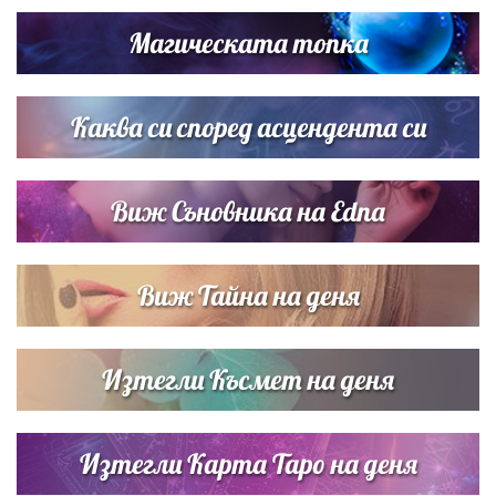
Димов издадоха своето любимо място
Магическата топка
Дъщерята на Тодор Батков вдигна сватба, Стоичков и
Братя Аргирови я изненадаха с песен
Каква си според асцендента си
Виж Съновника на Edna
Виж Тайна на деня
Изтегли Късмет на деня
Изтегли Карта Таро на деня