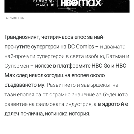
Снимка:
HBO
Грандиозният, четиричасов епос за най-
прочутите супергерои на DC Comics
– и двамата
най-прочути супергерои в света изобщо, Батман и
Супермен –
излезе в платформите HBO Go и HBO
Max след няколкогодишна епопея около
създаването му
. Развитието и завършекът на
тази епопея са от огромно значение за бъдещото
развитие на филмовата индустрия, а
в ядрото ѝ е
далеч по-лична, истинска история
.