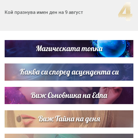
Кой празнува имен ден на 9 август
Дъщерята на Тодор Батков вдигна сватба, Стоичков и
Братя Аргирови я изненадаха с песен
Магическата топка
Дневен хороскоп за 6 август, четвъртък
Каква си според асцендента си
Виж Съновника на Edna
Виж Тайна на деня