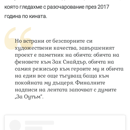
която гледахме с разочарование през 2017
година по кината.
Но встрани от безспорните си
художествени качества, завършеният
проект е паметник на обичта: обичта на
феновете към Зак Снайдър, обичта на
самия режисьор към героите му и обичта
на един все още тъгуващ баща към
покойната му дъщеря. Финалните
надписи на лентата започват с думите
„За Оутъм“.