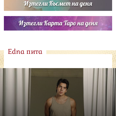
Изтегли Късмет на деня
Изтегли Карта Таро на деня
Edna пита