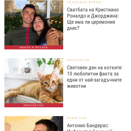
СВОБОДНО ВРЕМЕ
Сватбата на Кристиано
Роналдо и Джорджина:
Ще има ли церемония
днес?
ЛЮБОВ И ВРЪЗКИ
ЛЮБОПИТНО
Световен ден на котките:
10 любопитни факта за
едни от най-загадъчните
животни
ЛЮБОПИТНО
ИЗВЕСТНИ
Антонио Бандерас: