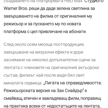
създаването на платформата HBO Max.
Студиото
Warner Bros. реши да даде зелена светлина за
завършването на филма от оригиналния му
режисьор и за пускането му по новата
платформа с цел привличане на абонати.
След около осем месеца постпродукция,
завършване на визуални ефекти и дори
заснемане на няколко допълнителни сцени за
лентата с членовете на оригиналния актьорски
състав, филмът най-после видя бял свят
миналата седмица.
„Лигата на справедливостта:
Режисьорската версия на Зак Снайдър“ е
смайващ, епичен и завладяващ филм, поправящ
на практика всеки от недостатъците на лентата,