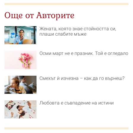
Още от Авторите
Жената, която знае стойността си,
плаши слабите мъже
Осми март не е празник. Той е огледало
Смехът ѝ изчезна – как да го върнеш?
Любовта е съвпадение на истини