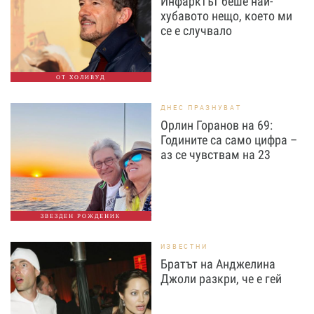
Инфарктът беше най-
хубавото нещо, което ми
се е случвало
ОТ ХОЛИВУД
ДНЕС ПРАЗНУВАТ
Орлин Горанов на 69:
Годините са само цифра –
аз се чувствам на 23
ЗВЕЗДЕН РОЖДЕНИК
ИЗВЕСТНИ
Братът на Анджелина
Джоли разкри, че е гей