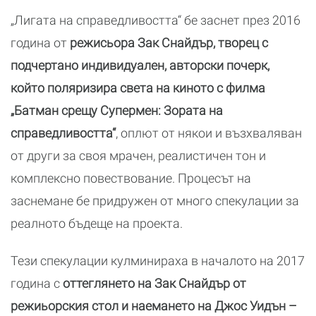
„Лигата на справедливостта“ бе заснет през 2016
година от
режисьора Зак Снайдър, творец с
подчертано индивидуален, авторски почерк,
който поляризира света на киното с филма
„Батман срещу Супермен: Зората на
справедливостта“
, оплют от някои и възхваляван
от други за своя мрачен, реалистичен тон и
комплексно повествование. Процесът на
заснемане бе придружен от много спекулации за
реалното бъдеще на проекта.
Тези спекулации кулминираха в началото на 2017
година с
оттеглянето на Зак Снайдър от
режиьорския стол и наемането на Джос Уидън –