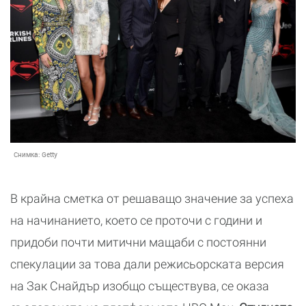
Снимка:
Getty
В крайна сметка от решаващо значение за успеха
на начинанието, което се проточи с години и
придоби почти митични мащаби с постоянни
спекулации за това дали режисьорската версия
на Зак Снайдър изобщо съществува, се оказа