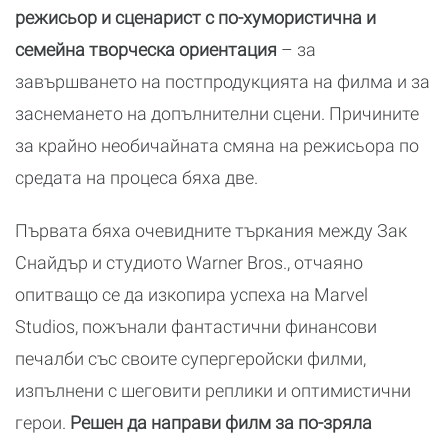
режисьор и сценарист с по-хумористична и
семейна творческа ориентация
– за
завършването на постпродукцията на филма и за
заснемането на допълнителни сцени. Причините
за крайно необичайната смяна на режисьора по
средата на процеса бяха две.
Първата бяха очевидните търкания между Зак
Снайдър и студиото Warner Bros., отчаяно
опитващо се да изкопира успеха на Marvel
Studios, пожънали фантастични финансови
печалби със своите супергеройски филми,
изпълнени с шеговити реплики и оптимистични
герои.
Решен да направи филм за по-зряла