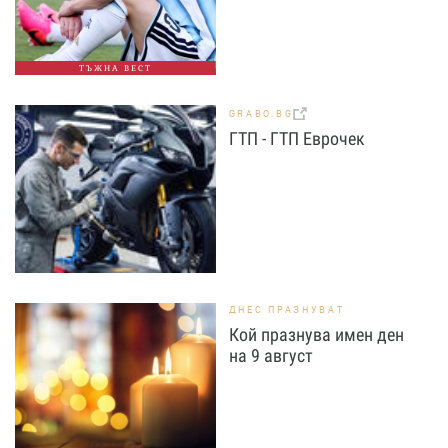
ТЪЖНА ВЕСТ
GRABO.BG
ГТП - ГТП Еврочек
ДНЕС ПРАЗНУВАТ
Кой празнува имен ден
на 9 август