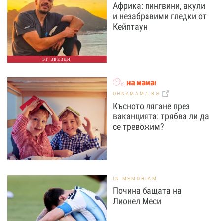
Африка: пингвини, акули
и незабравими гледки от
Кейптаун
БГ ЗВЕЗДИ
OHNAMAMA.BG
Късното лягане през
ваканцията: трябва ли да
се тревожим?
IN MEMORIAM
Почина бащата на
Лионел Меси