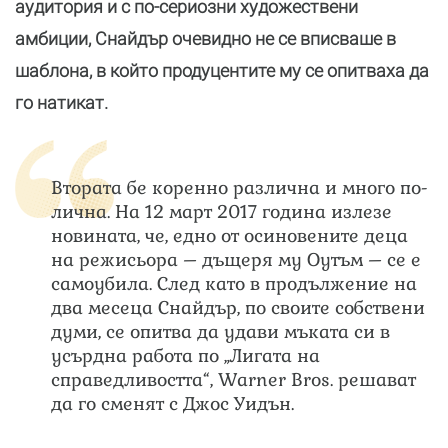
аудитория и с по-сериозни художествени
амбиции, Снайдър очевидно не се вписваше в
шаблона, в който продуцентите му се опитваха да
го натикат.
Втората бе коренно различна и много по-
лична. На 12 март 2017 година излезе
новината, че, едно от осиновените деца
на режисьора – дъщеря му Оутъм – се е
самоубила. След като в продължение на
два месеца Снайдър, по своите собствени
думи, се опитва да удави мъката си в
усърдна работа по „Лигата на
справедливостта“, Warner Bros. решават
да го сменят с Джос Уидън.