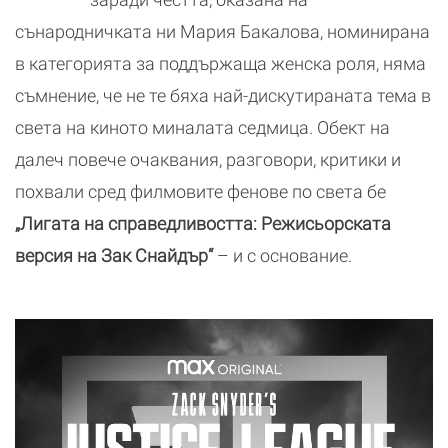
сънародничката ни Мария Бакалова, номинирана
в категорията за поддържаща женска роля, няма
съмнение, че не те бяха най-дискутираната тема в
света на киното миналата седмица. Обект на
далеч повече очаквания, разговори, критики и
похвали сред филмовите фенове по света бе
„Лигата на справедливостта: Режисьорската
версия на Зак Снайдър“
– и с основание.