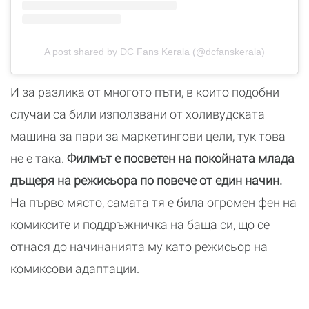
A post shared by DC Fans Kerala (@dcfanskerala)
И за разлика от многото пъти, в които подобни
случаи са били използвани от холивудската
машина за пари за маркетингови цели, тук това
не е така.
Филмът е посветен на покойната млада
дъщеря на режисьора по повече от един начин.
На първо място, самата тя е била огромен фен на
комиксите и поддръжничка на баща си, що се
отнася до начинанията му като режисьор на
комиксови адаптации.