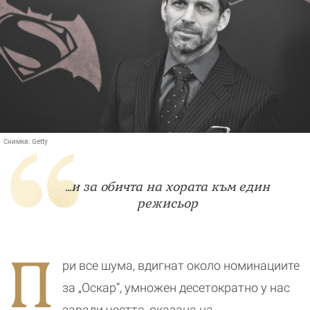
Снимка:
Getty
...и за обичта на хората към един
режисьор
П
ри все шума, вдигнат около номинациите
за „Оскар“, умножен десетократно у нас
заради честта, оказана на