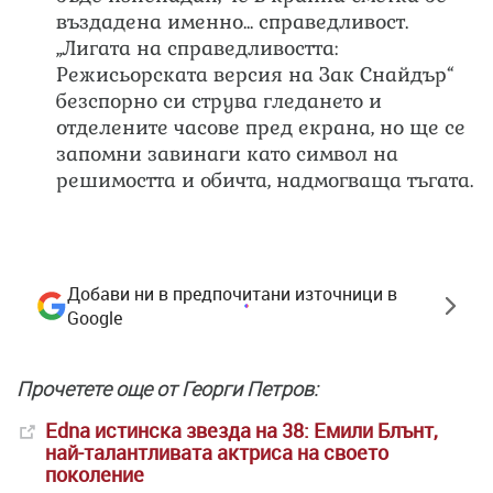
въздадена именно... справедливост.
„Лигата на справедливостта:
Режисьорската версия на Зак Снайдър“
безспорно си струва гледането и
отделените часове пред екрана, но ще се
запомни завинаги като символ на
решимостта и обичта, надмогваща тъгата.
Добави ни в предпочитани източници в
Google
Прочетете още от Георги Петров:
Edna истинска звезда на 38: Емили Блънт,
най-талантливата актриса на своето
поколение