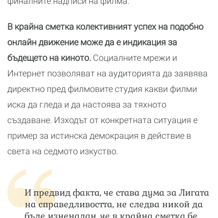
финалните надписи на филма.
В крайна сметка колективният успех на подобно
онлайн движение може да е индикация за
бъдещето на киното.
Социалните мрежи и
Интернет позволяват на аудиторията да заявява
директно пред филмовите студия какви филми
иска да гледа и да настоява за тяхното
създаване. Изходът от конкретната ситуация е
пример за истинска демокрация в действие в
света на седмото изкуство.
И предвид факта, че става дума за Лигата
на справедливостта, не следва никой да
бъде изненадан, че в крайна сметка бе