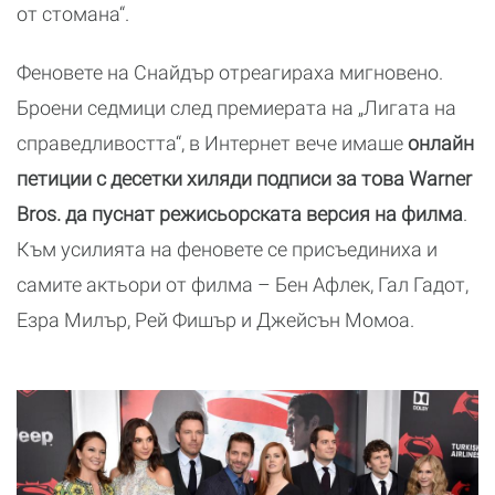
от стомана“.
Феновете на Снайдър отреагираха мигновено.
Броени седмици след премиерата на „Лигата на
справедливостта“, в Интернет вече имаше
онлайн
петиции с десетки хиляди подписи за това Warner
Bros. да пуснат режисьорската версия на филма
.
Към усилията на феновете се присъединиха и
самите актьори от филма – Бен Афлек, Гал Гадот,
Езра Милър, Рей Фишър и Джейсън Момоа.