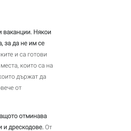
и ваканции. Някои
 за да не им се
ките и са готови
места, които са на
 които държат да
овече от
защото отминава
и и дрескодове.
От