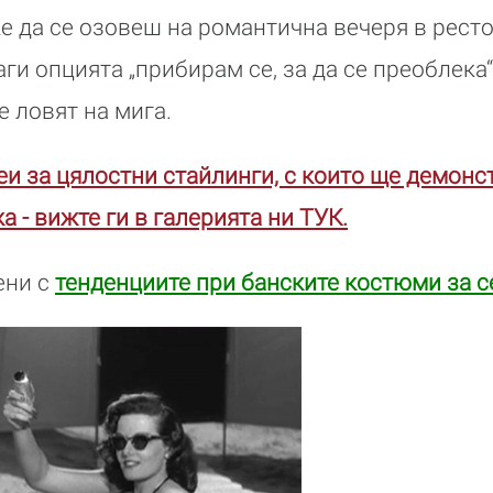
 да се озовеш на романтична вечеря в ресто
аги опцията „прибирам се, за да се преоблека“
е ловят на мига.
еи за цялостни стайлинги, с които ще демонс
а - вижте ги в галерията ни ТУК.
ени с
тенденциите при банските костюми за с