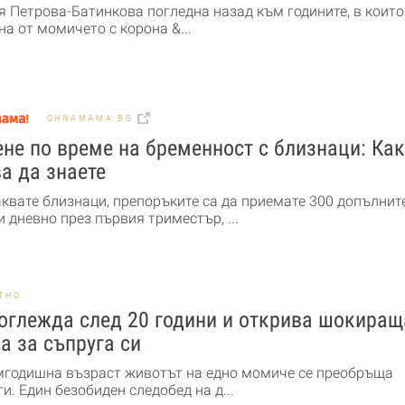
я Петрова-Батинкова погледна назад към годините, в които
а от момичето с корона &...
OHNAMAMA.BG
не по време на бременност с близнаци: Ка
а да знаете
аквате близнаци, препоръките са да приемате 300 допълнит
 дневно през първия триместър, ...
ТНО
оглежда след 20 години и открива шокиращ
а за съпруга си
мгодишна възраст животът на едно момиче се преобръща
и. Един безобиден следобед на д...