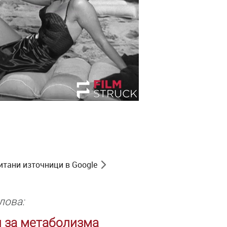
итани източници в Google
лова:
и за метаболизма