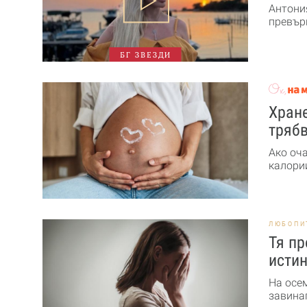
Антони
превърн
БГ ЗВЕЗДИ
Хране
трябв
Ако оч
калории
ЛЮБОПИ
Тя пр
истин
На осе
завинаг