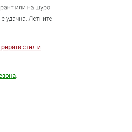
рант или на щуро
 е удачна. Летните
трирате стил и
езона
.