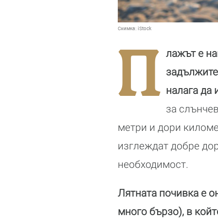
Снимка:
iStock
П
лажът е на
задължител
налага да 
за слънчев
метри и дори километ
изглеждат добре дор
необходимост.
Лятната почивка е о
много бързо), в кой