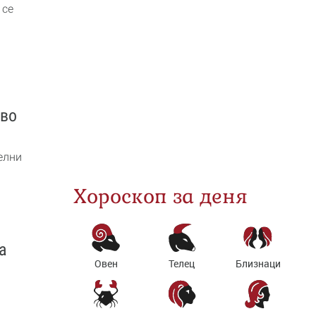
 се
кво
елни
Хороскоп за деня
а
Овен
Телец
Близнаци