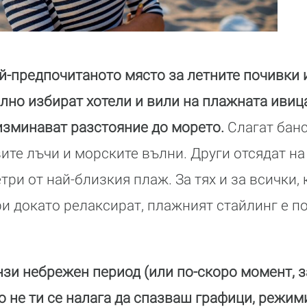
й-предпочитаното място за летните почивки 
но избират хотели и вили на плажната ивица,
изминават разстояние до морето.
Слагат банс
ите лъчи и морските вълни. Други отсядат на 
ри от най-близкия плаж. За тях и за всички,
и докато релаксират, плажният стайлинг е п
нзи небрежен период (или по-скоро момент, 
то не ти се налага да спазваш графици, режим