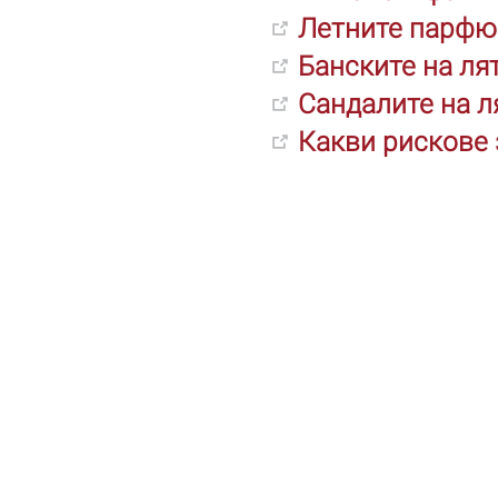
Летните парфю
Банските на ля
Сандалите на л
Какви рискове 