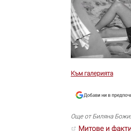
Към галерията
Добави ни в предпоч
Още от Биляна Божи
Митове и факт