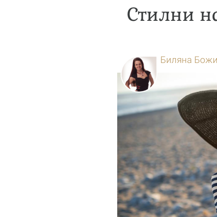
Стилни н
Биляна Бож