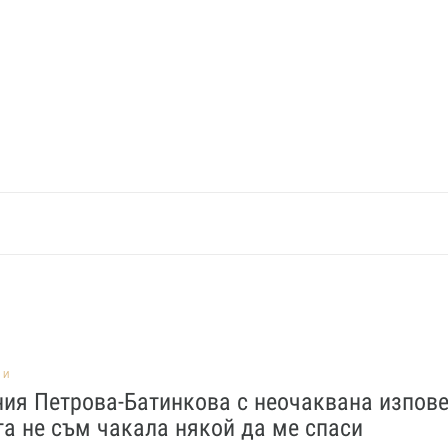
НИ
ия Петрова-Батинкова с неочаквана изпове
а не съм чакала някой да ме спаси