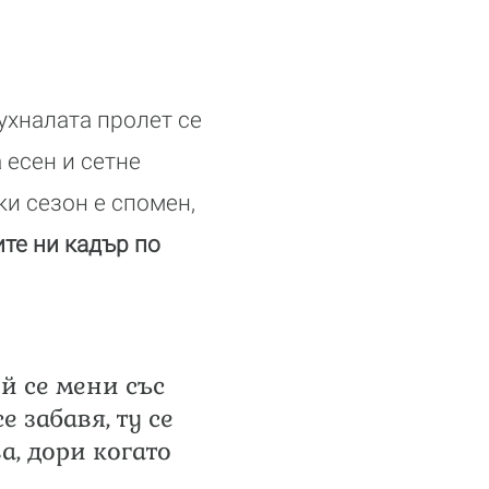
ухналата пролет се
 есен и сетне
ки сезон е спомен,
те ни кадър по
й се мени със
е забавя, ту се
а, дори когато