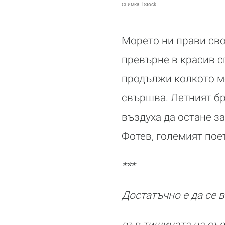
Снимка:
iStock
Морето ни прави сво
превърне в красив с
продължи колкото мо
свършва. Летният бр
въздуха да остане за
Фотев, големият пое
***
Достатъчно е да се 
във тишината на сър