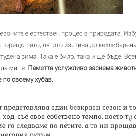
сезоните е естествен процес в природата. Изб
 горещо лято, лятото изстива до кехлибарена
тудена зима. Така е било, така и ще бъде. Все
да миг е.
Паметта услужливо заснема животи
е по своему хубав.
 представлява един безкраен сезон и то
 ход, със свое собствено темпо, което ту с
е го следваме по петите, а то ни прощав
 неговия ритъм.