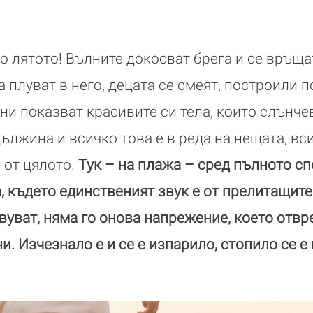
го лятото! Вълните докосват брега и се връщ
а плуват в него, децата се смеят, построили 
ни показват красивите си тела, които слънч
ължина и всичко това е в реда на нещата, вс
 от цялото.
Тук – на плажа – сред пълното с
 където единственият звук е от прелитащите
уват, няма го онова напрежение, което отв
и. Изчезнало е и се е изпарило, стопило се е 