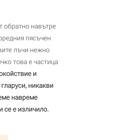
ат обратно навътре
поредния пясъчен
евите лъчи нежно
ичко това е частица
покойствие и
 гларуси, никакви
реме навреме
и се е изличило.