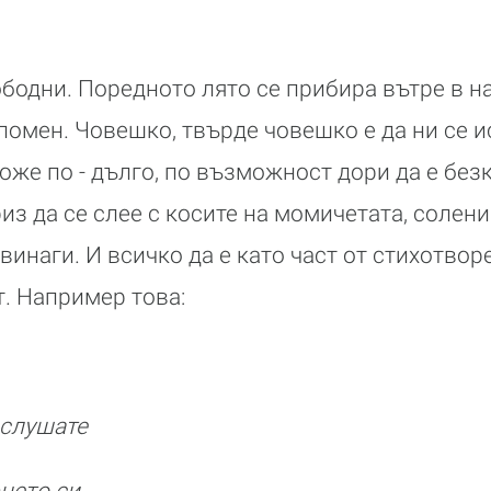
бодни. Поредното лято се прибира вътре в нас
помен. Човешко, твърде човешко е да ни се и
же по - дълго, по възможност дори да е безк
из да се слее с косите на момичетата, солени
винаги. И всичко да е като част от стихотвор
т. Например това:
вслушате
цето си.