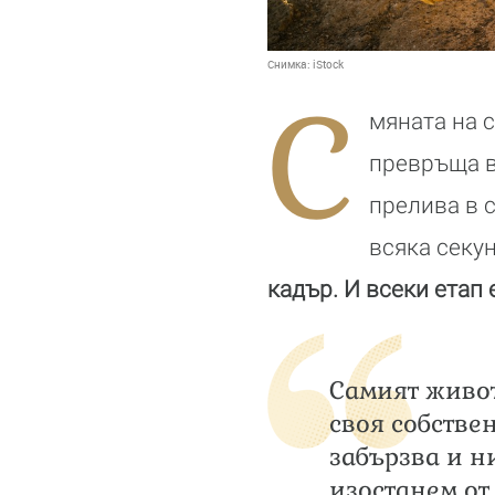
Снимка:
iStock
С
мяната на 
превръща в
прелива в с
всяка секун
кадър. И всеки етап 
Самият живот
своя собствен
забързва и ни
изостанем от