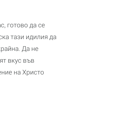
, готово да се
ска тази идилия да
райна. Да не
ят вкус във
ение на Христо