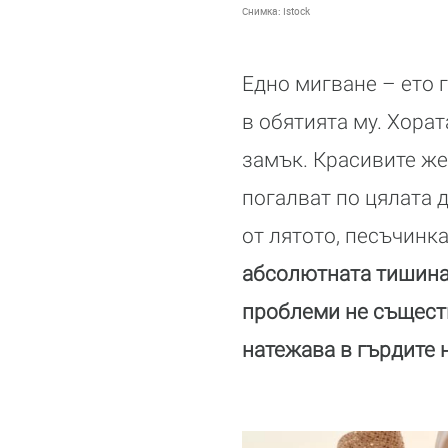
Снимка:
Istock
Едно мигване – ето 
в обятията му. Хорат
замък. Красивите же
погалват по цялата д
от лятото, песъчинка
абсолютната тишина,
проблеми не съществ
натежава в гърдите н