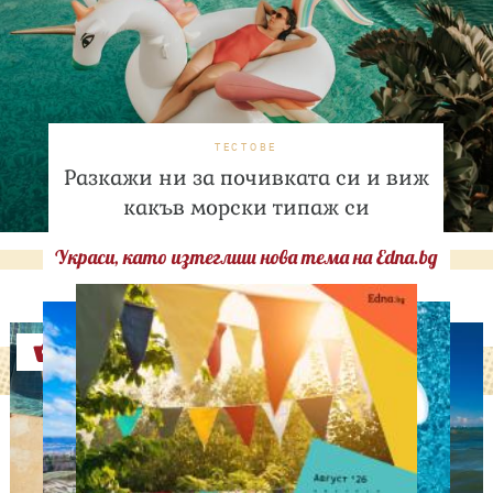
ТЕСТОВЕ
Разкажи ни за почивката си и виж
какъв морски типаж си
Украси, като изтеглиш нова тема на Edna.bg
Оферти
ЛЮБОПИТНО
Август е месецът на
вторите шансове: Защо