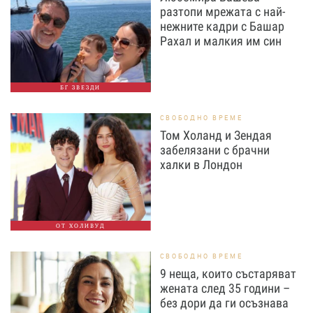
разтопи мрежата с най-
нежните кадри с Башар
Рахал и малкия им син
БГ ЗВЕЗДИ
СВОБОДНО ВРЕМЕ
Том Холанд и Зендая
забелязани с брачни
халки в Лондон
ОТ ХОЛИВУД
СВОБОДНО ВРЕМЕ
9 неща, които състаряват
жената след 35 години –
без дори да ги осъзнава