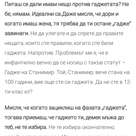
Питаш се дали имам нещо против гаджетата? Не
бе, нямам. Идеални са.Даже мисля, че дори и
когато имаш жена, тя трябва да ти остане „гадже“
завинаги.
Не да улягате и да спрете да правите
нещата, които сте правили, когато сте били
гаджета. Напротив. Проблемът ми е, че е
инфантилно вечно да се носиш с такъв статут –
Гадже на Станимир. Той, Станимир, вече стана на
100 години, вие още сте си гаджета. Да не сте в 12-
ти клас ю!?
Мисля, че когато зациклиш на фазата „гаджета“,
тогава приемаш, че гаджето ти, демек мъжа до
теб, не те избира.
Не те избира окончателно,