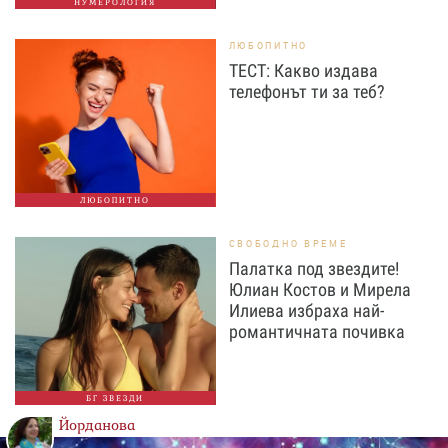
НУМЕРОЛОГИЯ
ЛЮБОПИТНО
ТЕСТ: Какво издава
телефонът ти за теб?
ЛЮБОПИТНО
СВОБОДНО ВРЕМЕ
Палатка под звездите!
Юлиан Костов и Мирела
Илиева избраха най-
романтичната почивка
БГ ЗВЕЗДИ
Йорданова