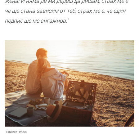
жена! И няма да ми дадеш да дишам, страх ме е
че ще стана зависим от теб, страх ме е, че един
подпис ще ме ангажира."
Снимка:
Istock