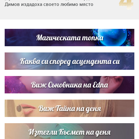
Димов издадоха своето любимо място
Дъщерята на Тодор Батков вдигна сватба, Стоичков и
Братя Аргирови я изненадаха с песен
Магическата топка
Дневен хороскоп за 6 август, четвъртък
Каква си според асцендента си
Виж Съновника на Edna
Виж Тайна на деня
Изтегли Късмет на деня