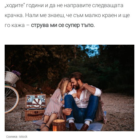
„ходите“ години и да не направите следващата
крачка. Нали ме знаеш, че съм малко краен и ще
го кажа –
струва ми се супер тъпо.
Снимка:
Istock