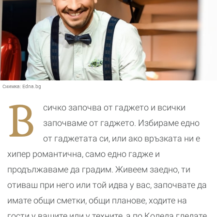
Снимка:
Edna.bg
В
сичко започва от гаджето и всички
започваме от гаджето. Избираме едно
от гаджетата си, или ако връзката ни е
хипер романтична, само едно гадже и
продължаваме да градим. Живеем заедно, ти
отиваш при него или той идва у вас, започвате да
имате общи сметки, общи планове, ходите на
гости у вашите или у техните, а по Коледа гледате