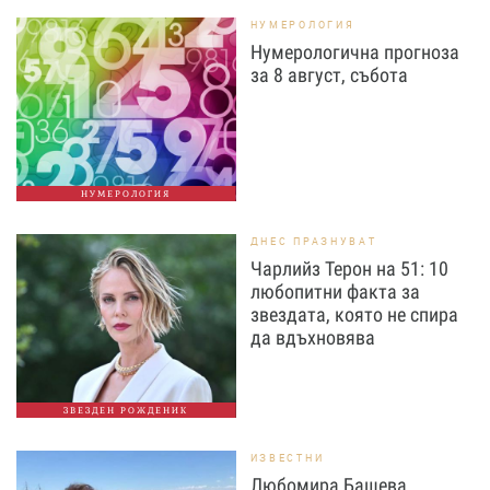
НУМЕРОЛОГИЯ
Нумерологична прогноза
за 8 август, събота
НУМЕРОЛОГИЯ
ДНЕС ПРАЗНУВАТ
Чарлийз Терон на 51: 10
любопитни факта за
звездата, която не спира
да вдъхновява
ЗВЕЗДЕН РОЖДЕНИК
ИЗВЕСТНИ
Любомира Башева