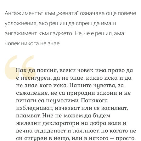
Ангажиментът към „жената“ означава още повече
усложнения, ако решиш да спреш да имаш
ангажимент към гаджето. Не, че е решил, ама
човек никога не знае.
Пак да поясня, всеки човек има право да
е несигурен, да не знае, какво иска и да
не знае кого иска. Нашите чувства, за
съжаление, не са природни закони и не
винаги са неумолими. Понякога
избледнават, изчезват или се засилват,
пламват. Ние не можем да бъдем
железни декларатори на добра воля и
вечна отдаденост и лоялност, но когато не
си сигурен в нещо, или в някого – просто