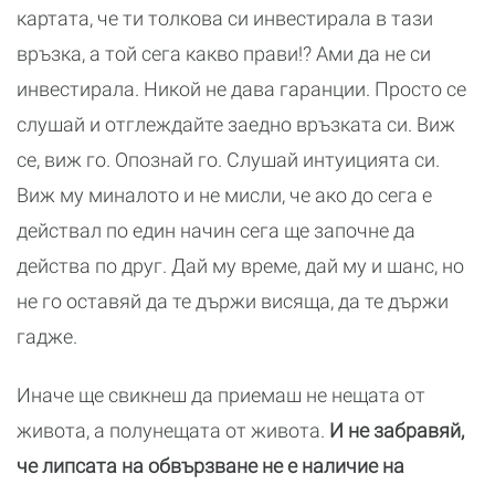
картата, че ти толкова си инвестирала в тази
връзка, а той сега какво прави!? Ами да не си
инвестирала. Никой не дава гаранции. Просто се
слушай и отглеждайте заедно връзката си. Виж
се, виж го. Опознай го. Слушай интуицията си.
Виж му миналото и не мисли, че ако до сега е
действал по един начин сега ще започне да
действа по друг. Дай му време, дай му и шанс, но
не го оставяй да те държи висяща, да те държи
гадже.
Иначе ще свикнеш да приемаш не нещата от
живота, а полунещата от живота.
И не забравяй,
че липсата на обвързване не е наличие на