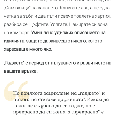
„Сам вкъщи“ на канапето. Купувате две, а не една
четка за зъби и два пъти повече тоалетна хартия,
разбира се. Цъфтите. Улягате. Намирате си зона
на комфорт.
Умишлено удължих описанието на
идилията, защото да живееш с някого, когото
харесваш е много яко.
„Гаджето“ е период от пътуването и развитието на
вашата връзка.
Но понякога зацикляме на „гаджето“ и
никога не стигаме до „жената“. Искам да
кажа, че е хубаво да си гадже, но е
прекрасно да си жена, а „прекрасно“ е