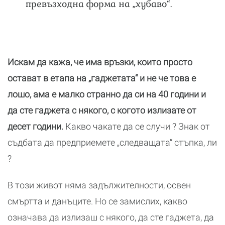
превъзходна форма на „хубаво“.
Искам да кажа, че има връзки, които просто
остават в етапа на „гаджетата“ и не че това е
лошо, ама е малко странно да си на 40 години и
да сте гаджета с някого, с когото излизате от
десет години.
Какво чакате да се случи ? Знак от
съдбата да предприемете „следващата“ стъпка, ли
?
В този живот няма задължителности, освен
смъртта и данъците. Но се замислих, какво
означава да излизаш с някого, да сте гаджета, да