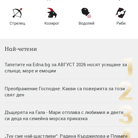
Стрелец
Козирог
Водолей
Риби
Най-четени
Тапетите на Edna.bg за АВГУСТ 2026 носят усещане за
слънце, море и емоции
Преображение Господне: Какви са поверията за този
свят ден
Дъщерята на Гала - Мари отплава с любимия и двете
си деца на семейна морска приказка
„Тук сме най-щастливи“: Радина Кърджилова и Пламен