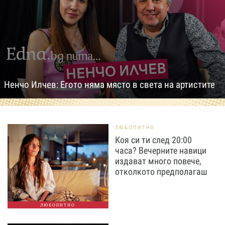
Ненчо Илчев: Егото няма място в света на артистите
ЛЮБОПИТНО
Коя си ти след 20:00
часа? Вечерните навици
издават много повече,
отколкото предполагаш
ЛЮБОПИТНО