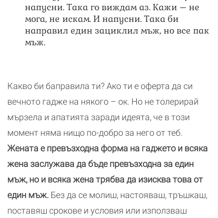
напусни. Така го виждам аз. Кажи – не
мога, не искам. И напусни. Така би
направил един зациклил мъж, но все пак
мъж.
Какво би баправила ти? Ако ти е оферта да си
вечното гадже на някого – ок. Но не толерирай
мързела и апатията заради идеята, че в този
момент няма нищо по-добро за него от теб.
Жената е превъзходна форма на гаджето и всяка
жена заслужава да бъде превъзходна за един
мъж, но и всяка жена трябва да изисква това от
един мъж.
Без да се молиш, настояваш, тръшкаш,
поставяш срокове и условия или използваш