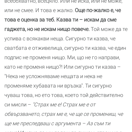
всеобхватно, всецяло. Или не иска, или не може,
или не смее. И това е жалко.
Още по-жалко е, че
това е оценка за теб. Казва ти – искам да сме
гаджета, но не искам нищо повече.
Той може да те
успива с всякакви неща. Сигурно ти казва, че
сватбата е отживелица, сигурно ти казва, че един
подпис не променя нищо. Ми, що не го направи,
като не променя нищо?! Или сигурно ти казва –
"Нека не усложняваме нещата и нека не
променяме хубавата ни връзка". Ти сигурно
чуваш това, но ето това, което той действително
си мисли –
"Страх ме е! Страх ме е от
обвързването, страх ме е, че ще се промениш, че
ще ме преследваш с аргумента – Аз съм ти