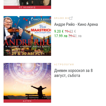
ОТ ХОЛИВУД
GRABO.BG
Андре Рийо - Кино Арена
9.20 €
10.23 €
17.99 лв
20.01 лв
АСТРОЛОГИЯ
Дневен хороскоп за 8
август, събота
АСТРО