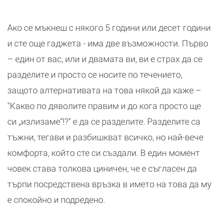
Ако се мъкнеш с някого 5 години или десет години
и сте още гаджета - има две възможности. Първо
– един от вас, или и двамата ви, ви е страх да се
разделите и просто се носите по течението,
защото алтернативата на това някой да каже –
"Какво по дяволите правим и до кога просто ще
си „излизаме“!?" е да се разделите. Разделите са
тъжни, тегави и разбишкват всичко, но най-вече
комфорта, който сте си създали. В един момент
човек става толкова циничен, че е съгласен да
търпи посредствена връзка в името на това да му
е спокойно и подредено.