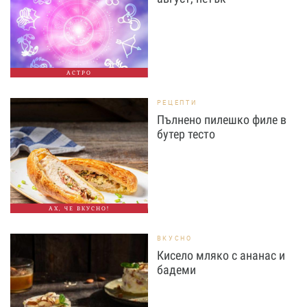
АСТРО
РЕЦЕПТИ
Пълнено пилешко филе в
бутер тесто
АХ, ЧЕ ВКУСНО!
ВКУСНО
Кисело мляко с ананас и
бадеми