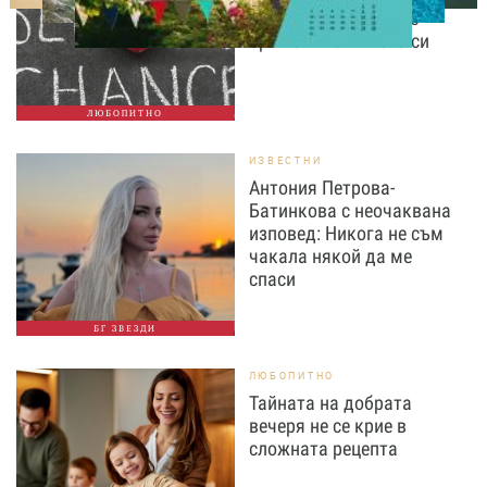
точно сега най-често
променяме живота си
ЛЮБОПИТНО
ИЗВЕСТНИ
Антония Петрова-
Батинкова с неочаквана
изповед: Никога не съм
чакала някой да ме
спаси
БГ ЗВЕЗДИ
ЛЮБОПИТНО
Тайната на добрата
вечеря не се крие в
сложната рецепта