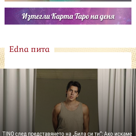
Изтегли Карта Таро на деня
Edna пита
TINO след представянето на „Била си ти“: Ако искаме