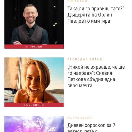
ИЗВЕСТНИ
Така ли го правиш, тате?“
Дъщерята на Орлин
Павлов го имитира
БГ ЗВЕЗДИ
СВОБОДНО ВРЕМЕ
„Никой не вярваше, че ще
го направя“: Силвия
Петкова сбъдна една
своя мечта
ЛЮБОПИТНО
АСТРОЛОГИЯ
Дневен хороскоп за 7
август, петък