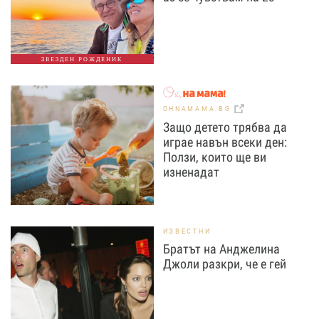
ЗВЕЗДЕН РОЖДЕНИК
OHNAMAMA.BG
Защо детето трябва да
играе навън всеки ден:
Ползи, които ще ви
изненадат
ИЗВЕСТНИ
Братът на Анджелина
Джоли разкри, че е гей