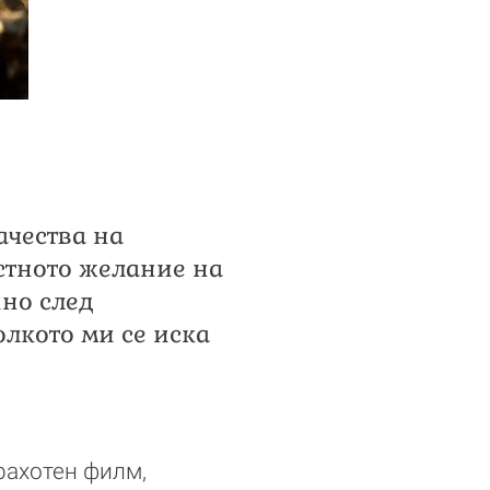
ачества на
естното желание на
ино след
олкото ми се иска
трахотен филм,