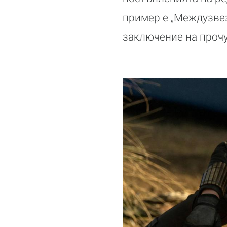
пример е „Междузвез
заключение на прочу