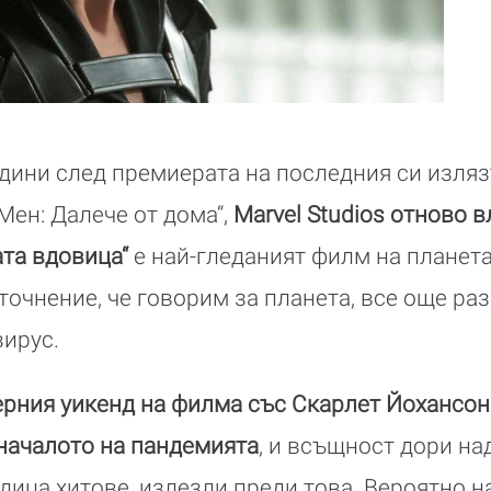
одини след премиерата на последния си изля
Мен: Далече от дома“,
Marvel Studios отново в
ата вдовица“
е най-гледаният филм на планетат
точнение, че говорим за планета, все още ра
ирус.
рния уикенд на филма със Скарлет Йохансон
 началото на пандемията
, и всъщност дори н
дица хитове, излезли преди това. Вероятно 