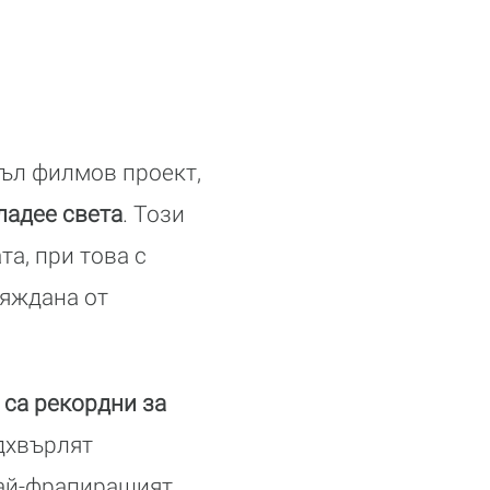
зъл филмов проект,
ладее света
. Този
а, при това с
зяждана от
 са рекордни за
адхвърлят
най-фрапиращият