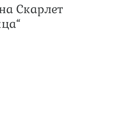
на Скарлет
ица“