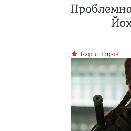
Проблемна
Йох
Георги Петров