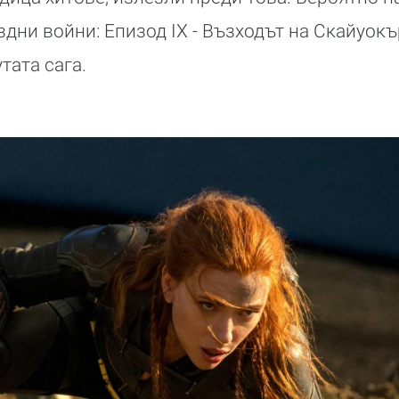
дни войни: Епизод IX - Възходът на Скайуокъ
тата сага.