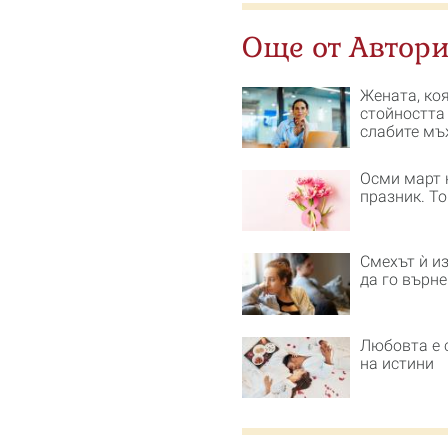
Още от Автори
Жената, ко
стойността
слабите мъ
Осми март 
празник. То
Смехът ѝ из
да го върн
Любовта е 
на истини