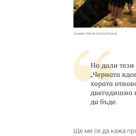
Снимка:
Marvel Studios/Disney
Но дали тези
„Черната вдо
хората отнов
двегодишно п
да бъде.
Ще ми се да кажа про