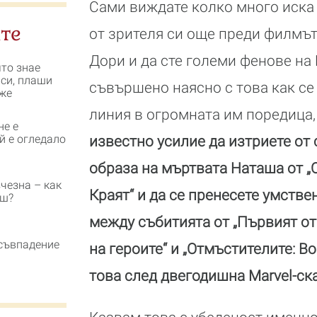
Сами виждате колко много иска 
те
от зрителя си още преди филмът
Дори и да сте големи фенове на M
ято знае
 си, плаши
съвършено наясно с това как с
же
линия в огромната им поредица
не е
й е огледало
известно усилие да изтриете от
образа на мъртвата Наташа от „
чезна – как
Краят“ и да се пренесете умстве
еш?
между събитията от „Първият от
съвпадение
на героите“ и „Отмъстителите: Во
това след двегодишна Marvel-с