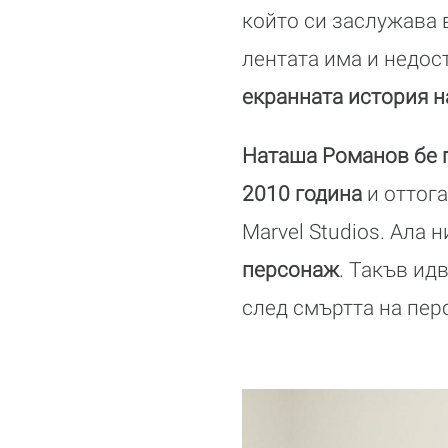
който си заслужава в
лентата има и недос
екранната история н
Наташа Романов бе п
2010 година
и оттога
Marvel Studios. Ала 
персонаж
. Такъв ид
след смъртта на перс