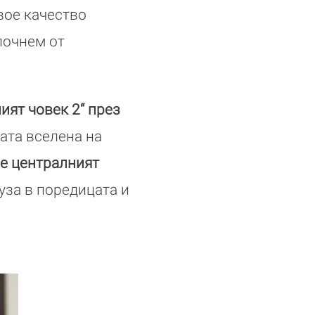
свое качество
почнем от
ят човек 2“ през
ата вселена на
 е централният
уза в поредицата и