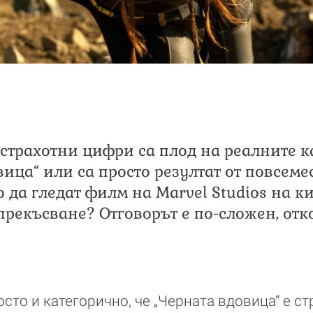
 страхотни цифри са плод на реалните к
вица“ или са просто резултат от повсем
о да гледат филм на Marvel Studios на к
рекъсване? Отговорът е по-сложен, отк
сто и категорично, че „Черната вдовица“ е с