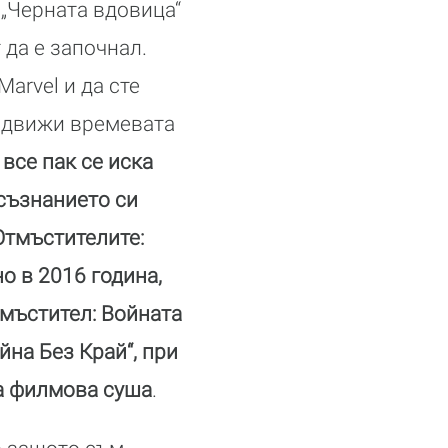
„Черната вдовица“
 да е започнал.
arvel и да сте
е движи времевата
,
все пак се иска
 съзнанието си
Отмъстителите:
но в 2016 година,
мъстител: Войната
йна Без Край“, при
ка филмова суша
.