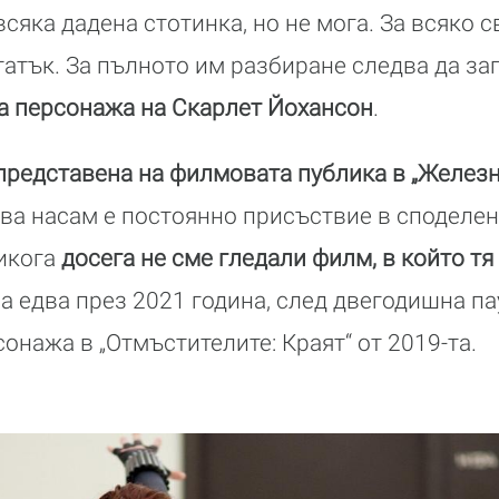
сяка дадена стотинка, но не мога. За всяко 
татък. За пълното им разбиране следва да за
а персонажа на Скарлет Йохансон
.
редставена на филмовата публика в „Железни
ва насам е постоянно присъствие в споделен
никога
досега не сме гледали филм, в който тя
ва едва през 2021 година, след двегодишна па
онажа в „Отмъстителите: Краят“ от 2019-та.