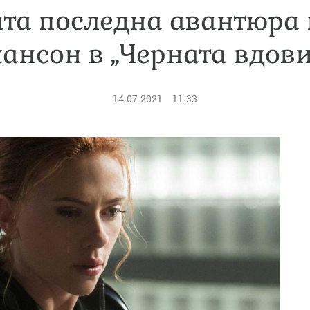
та последна авантюра 
ансон в „Черната вдов
14.07.2021
11:33