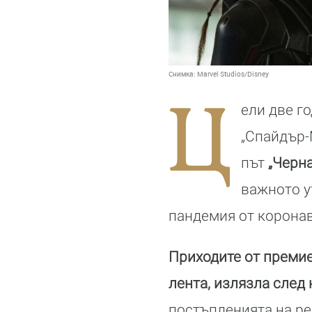
Снимка:
Marvel Studios/Disney
Ц
ели две г
„Спайдър-
път
„Черн
важното у
пандемия от коронав
Приходите от премие
лента, излязла след
постъпленията на ре