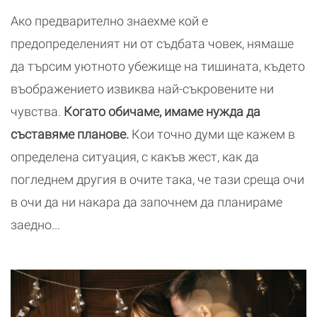
Ако предварително знаехме кой е
предопределеният ни от съдбата човек, нямаше
да търсим уютното убежище на тишината, където
въображението извиква най-съкровените ни
чувства.
Когато обичаме, имаме нужда да
съставяме планове.
Кои точно думи ще кажем в
определена ситуация, с какъв жест, как да
погледнем другия в очите така, че тази среща очи
в очи да ни накара да започнем да планираме
заедно...