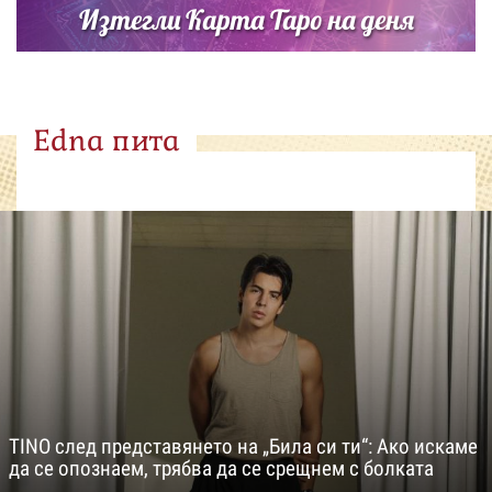
Изтегли Карта Таро на деня
Edna пита
TINO след представянето на „Била си ти“: Ако искаме
да се опознаем, трябва да се срещнем с болката