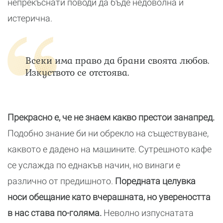
непрекъснати поводи да бъде недоволна и
истерична.
Всеки има право да брани своята любов.
Изкуството се отстоява.
Прекрасно е, че не знаем какво престои занапред.
Подобно знание би ни обрекло на съществуване,
каквото е дадено на машините. Сутрешното кафе
се услажда по еднакъв начин, но винаги е
различно от предишното.
Поредната целувка
носи обещание като вчерашната, но увереността
в нас става по-голяма.
Неволно изпуснатата