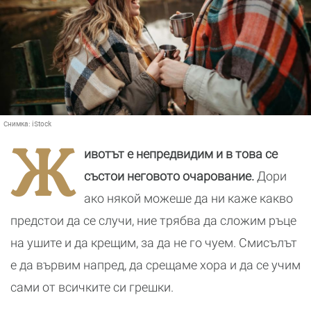
Снимка:
iStock
Ж
ивотът е непредвидим и в това се
състои неговото очарование.
Дори
ако някой можеше да ни каже какво
предстои да се случи, ние трябва да сложим ръце
на ушите и да крещим, за да не го чуем. Смисълът
е да вървим напред, да срещаме хора и да се учим
сами от всичките си грешки.