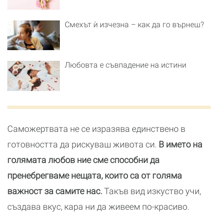
Смехът ѝ изчезна – как да го върнеш?
Любовта е съвпадение на истини
Саможертвата не се изразява единствено в
готовността да рискуваш живота си.
В името на
голямата любов ние сме способни да
пренебрегваме нещата, които са от голяма
важност за самите нас.
Такъв вид изкуство учи,
създава вкус, кара ни да живеем по-красиво.