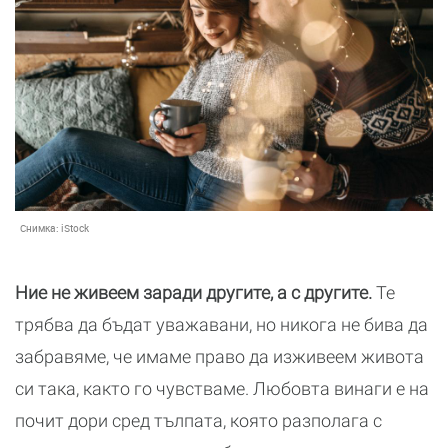
Снимка:
iStock
Ние не живеем заради другите, а с другите.
Те
трябва да бъдат уважавани, но никога не бива да
забравяме, че имаме право да изживеем живота
си така, както го чувстваме. Любовта винаги е на
почит дори сред тълпата, която разполага с