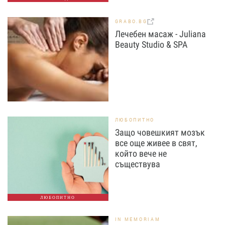
GRABO.BG
Лечебен масаж - Juliana
Beauty Studio & SPA
ЛЮБОПИТНО
Защо човешкият мозък
все още живее в свят,
който вече не
съществува
ЛЮБОПИТНО
IN MEMORIAM