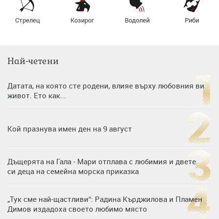
Стрелец
Козирог
Водолей
Риби
Най-четени
Датата, на която сте родени, влияе върху любовния ви
живот. Ето как...
Кой празнува имен ден на 9 август
Дъщерята на Гала - Мари отплава с любимия и двете
си деца на семейна морска приказка
„Тук сме най-щастливи“: Радина Кърджилова и Пламен
Димов издадоха своето любимо място