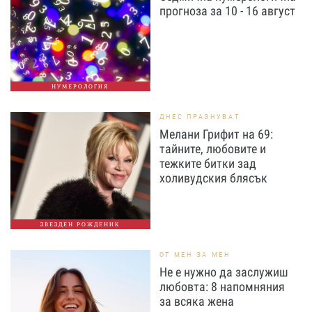
прогноза за 10 - 16 август
НУМЕРОЛОГИЯ
ДНЕС ПРАЗНУВАТ
Мелани Грифит на 69:
тайните, любовите и
тежките битки зад
холивудския блясък
ЗВЕЗДЕН РОЖДЕНИК
ОТ МЕН ЗА МЕН
Не е нужно да заслужиш
любовта: 8 напомняния
за всяка жена