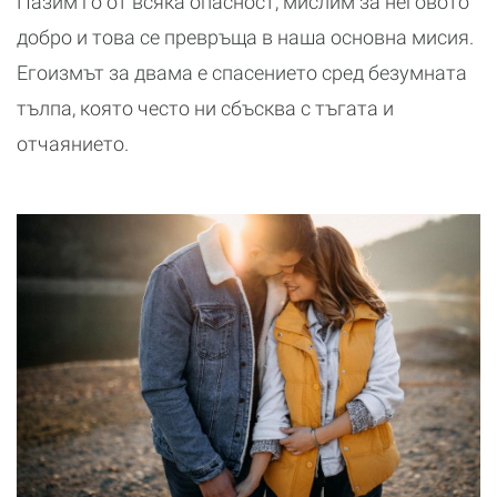
Пазим го от всяка опасност, мислим за неговото
добро и това се превръща в наша основна мисия.
Егоизмът за двама е спасението сред безумната
тълпа, която често ни сбъсква с тъгата и
отчаянието.