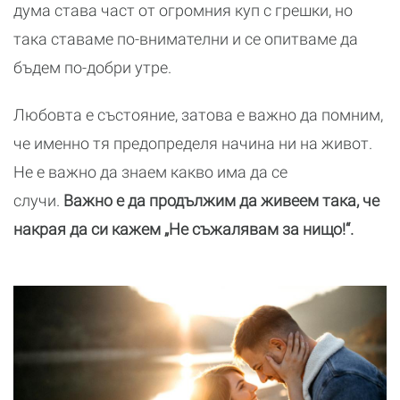
дума става част от огромния куп с грешки, но
така ставаме по-внимателни и се опитваме да
бъдем по-добри утре.
Любовта е състояние, затова е важно да помним,
че именно тя предопределя начина ни на живот.
Не е важно да знаем какво има да се
случи.
Важно е да продължим да живеем така, че
накрая да си кажем „Не съжалявам за нищо!“.