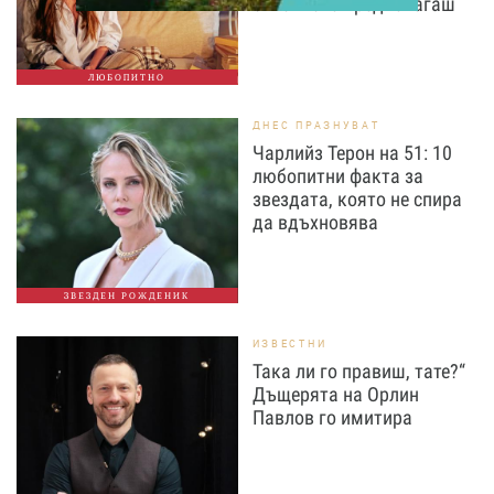
отколкото предполагаш
ЛЮБОПИТНО
ДНЕС ПРАЗНУВАТ
Чарлийз Терон на 51: 10
любопитни факта за
звездата, която не спира
да вдъхновява
ЗВЕЗДЕН РОЖДЕНИК
ИЗВЕСТНИ
Така ли го правиш, тате?“
Дъщерята на Орлин
Павлов го имитира