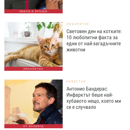
ЛЮБОВ И ВРЪЗКИ
ЛЮБОПИТНО
Световен ден на котките:
10 любопитни факта за
едни от най-загадъчните
животни
ЛЮБОПИТНО
ИЗВЕСТНИ
Антонио Бандерас:
Инфарктът беше най-
хубавото нещо, което ми
се е случвало
ОТ ХОЛИВУД