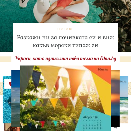
ТЕСТОВЕ
Разкажи ни за почивката си и виж
какъв морски типаж си
Украси, като изтеглиш нова тема на Edna.bg
Оферти
ЛЮБОПИТНО
Коя си ти след 20:00
часа? Вечерните навици
издават много повече,