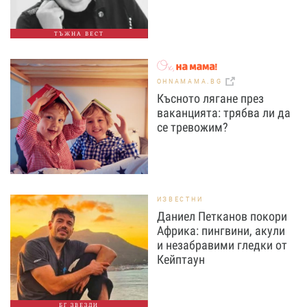
ТЪЖНА ВЕСТ
OHNAMAMA.BG
Късното лягане през
ваканцията: трябва ли да
се тревожим?
ИЗВЕСТНИ
Даниел Петканов покори
Африка: пингвини, акули
и незабравими гледки от
Кейптаун
БГ ЗВЕЗДИ