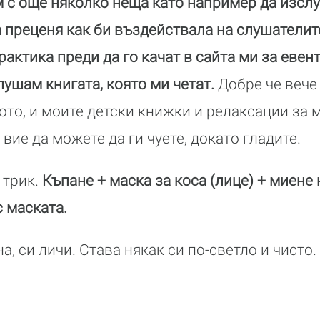
 с още няколко неща като например да изсл
а преценя как би въздействала на слушателит
рактика преди да го качат в сайта ми за еве
лушам книгата, която ми четат.
Добре че вече
ото, и моите детски книжки и релаксации за 
 вие да можете да ги чуете, докато гладите.
 трик.
Къпане + маска за коса (лице) + миене 
с маската.
а, си личи. Става някак си по-светло и чисто