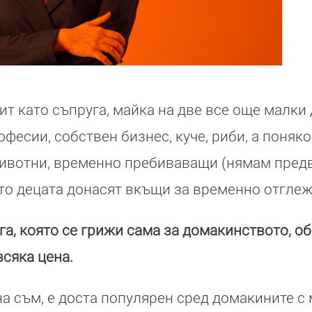
т като съпруга, майка на две все още малки 
фесии, собствен бизнес, куче, риби, а поняко
вотни, временно пребиваващи (нямам предв
ито децата донасят вкъщи за временно отглеж
га, която се грижи сама за домакинството, об
всяка цена.
на съм, е доста популярен сред домакините с