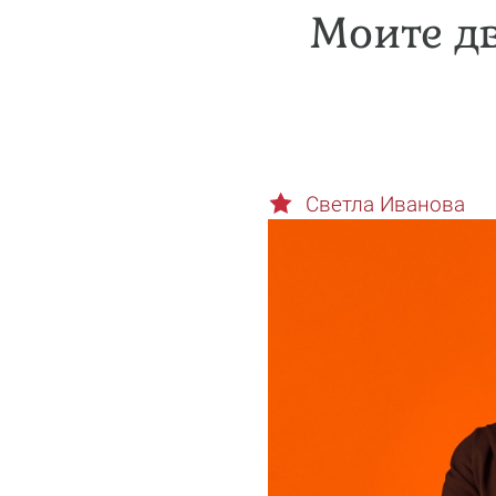
Моите дв
Светла Иванова