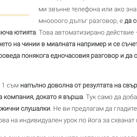
ми звънне телефона или ако зна
мноооого дълъг разговор, е
да 
ключа ютията
. Това автоматизирано действие
ето на чинии в миалната например и се съче
роведа понякога едночасовия разговор и да 
в 1 съм
напълно доволна от резултата на свъ
ла компания, докато я върша
. Тук само да доба
зжични слушалки
. Не ви предлагам да гладите
ова на индивидуален урок по йога за схванат 