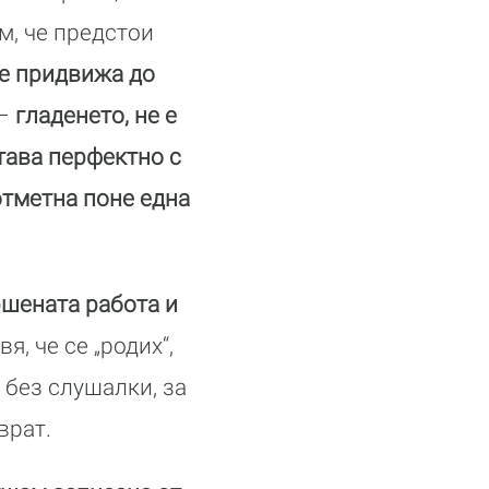
м, че предстои
се придвижа до
 –
гладенето, не е
тава перфектно с
отметна поне една
ршената работа и
вя, че се „родих“,
 без слушалки, за
врат.