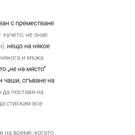
зан с преместване
 кучето, не знае
н),
нещо на някое
онякога и мъжа
о „не на място“
и чаши, сгъване на
о да поставя на
да стискам все
е на време, когато