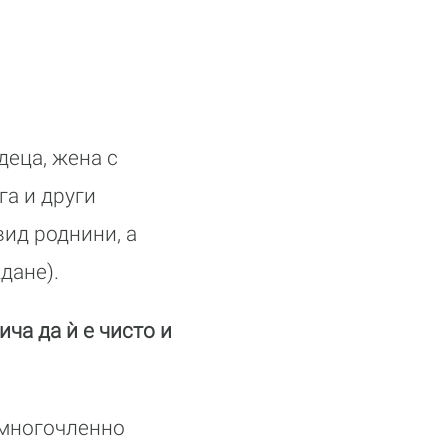
деца, жена с
га и други
ид роднини, а
дане).
ича да ѝ е чисто и
 многочленно