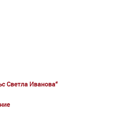
със Светла Иванова“
ение