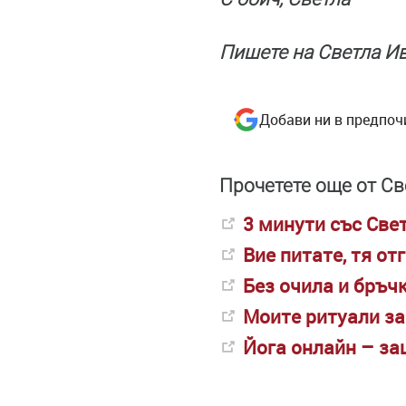
Пишете на Светла И
Добави ни в предпоч
Прочетете още от Св
3 минути със Све
Вие питате, тя от
Без очила и бръч
Моите ритуали за
Йога онлайн – за