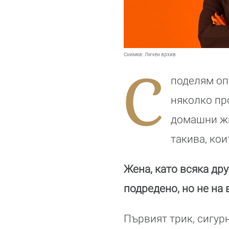
Снимка:
Личен архив
С
поделям опи
няколко про
домашни жи
такива, ко
Жена, като всяка дру
подредено, но не на 
Първият трик, сигур