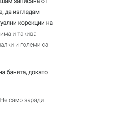
ушам записана от
е, да изгледам
нтуални корекции на
 има и такива
малки и големи са
на банята, докато
. Не само заради