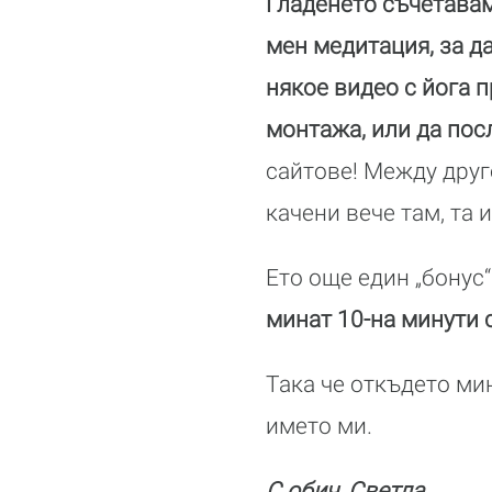
Гладенето съчетавам
мен медитация, за д
някое видео с йога п
монтажа, или да пос
сайтове! Между друг
качени вече там, та и
Ето още един „бонус“
минат 10-на минути 
Така че откъдето мин
името ми.
С обич, Светла