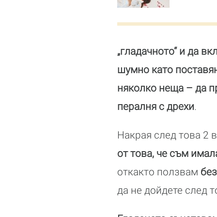
„гладачното“ и да в
шумно като поставян
няколко неща – да п
пералня с дрехи
.
Накрая след това 2 
от това, че съм има
откакто ползвам
бе
да не дойдете след т