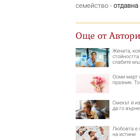
семейство -
отдавна 
Още от Автори
Жената, ко
стойността
слабите мъ
Осми март 
празник. То
Смехът ѝ из
да го върн
Любовта е 
на истини