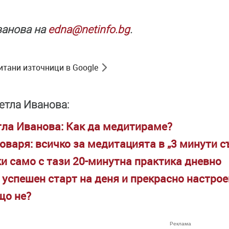
ванова на
edna@netinfo.bg
.
итани източници в Google
етла Иванова:
тла Иванова: Как да медитираме?
говаря: всичко за медитацията в „3 минути 
ки само с тази 20-минутна практика дневно
 успешен старт на деня и прекрасно настро
що не?