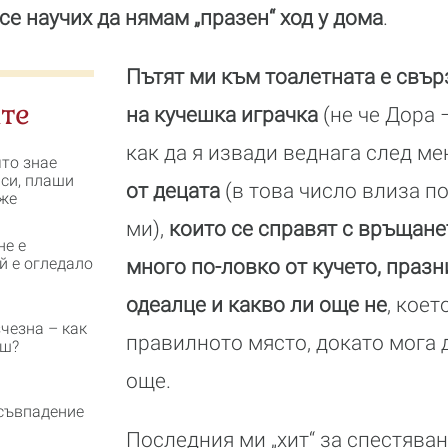
се научих да нямам „празен“ ход у дома
.
Пътят ми към тоалетната е свър
те
на кучешка играчка
(не че Дора –
как да я извади веднага след ме
ято знае
 си, плаши
от децата
(в това число влиза п
же
ми),
които се справят с връщанет
не е
й е огледало
много по-ловко от кучето, празн
одеалце и какво ли още не
, коет
чезна – как
правилното място, докато мога 
еш?
още.
съвпадение
Последния ми „хит“ за спестяван