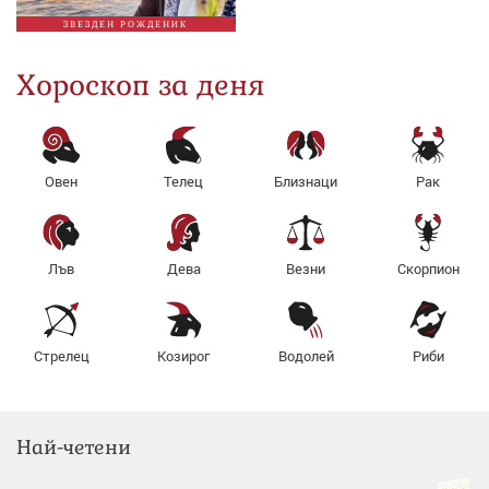
ЗВЕЗДЕН РОЖДЕНИК
Хороскоп за деня
Овен
Телец
Близнаци
Рак
Лъв
Дева
Везни
Скорпион
Стрелец
Козирог
Водолей
Риби
Най-четени