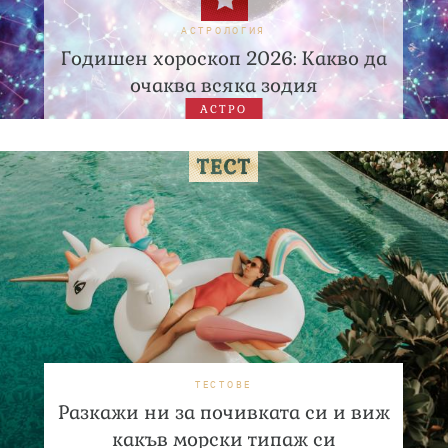
АСТРОЛОГИЯ
Годишен хороскоп 2026: Какво да
очаква всяка зодия
АСТРО
ТЕСТОВЕ
Разкажи ни за почивката си и виж
какъв морски типаж си