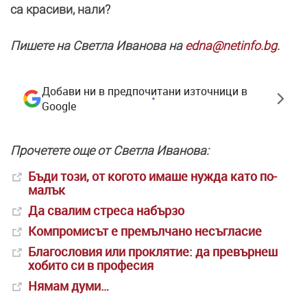
са красиви, нали?
Пишете на Светла Иванова на
edna@netinfo.bg
.
Добави ни в предпочитани източници в
Google
Прочетете още от Светла Иванова:
Бъди този, от когото имаше нужда като по-
малък
Да свалим стреса набързо
Компромисът е премълчано несъгласие
Благословия или проклятиe: да превърнеш
хобито си в професия
Нямам думи…