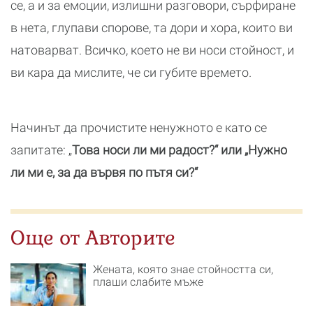
се, а и за емоции, излишни разговори, сърфиране
в нета, глупави спорове, та дори и хора, които ви
натоварват. Всичко, което не ви носи стойност, и
ви кара да мислите, че си губите времето.
Начинът да прочистите ненужното е като се
запитате: „
Това носи ли ми радост?“ или „Нужно
ли ми е, за да вървя по пътя си?“
Още от Авторите
Жената, която знае стойността си,
плаши слабите мъже