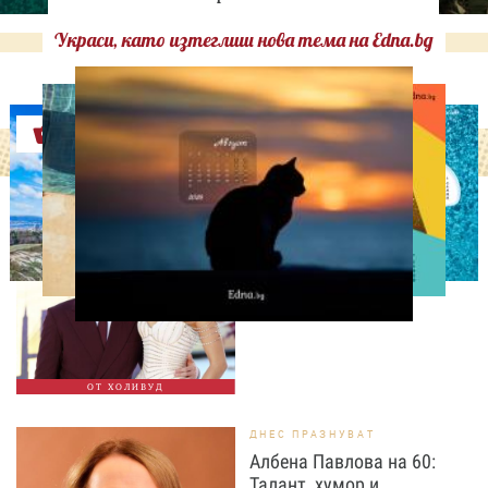
Украси, като изтеглиш нова тема на Edna.bg
Оферти
СВОБОДНО ВРЕМЕ
Том Холанд и Зендая
забелязани с брачни
халки в Лондон
ОТ ХОЛИВУД
ДНЕС ПРАЗНУВАТ
Албена Павлова на 60:
Талант, хумор и