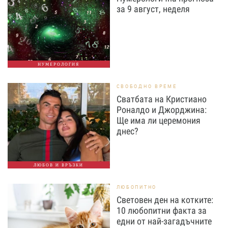
за 9 август, неделя
НУМЕРОЛОГИЯ
СВОБОДНО ВРЕМЕ
Сватбата на Кристиано
Роналдо и Джорджина:
Ще има ли церемония
днес?
ЛЮБОВ И ВРЪЗКИ
ЛЮБОПИТНО
Световен ден на котките:
10 любопитни факта за
едни от най-загадъчните