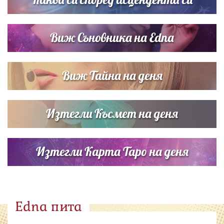
Виж Съновника на Edna
Виж Тайна на деня
Изтегли Късмет на деня
Изтегли Карта Таро на деня
Edna пита