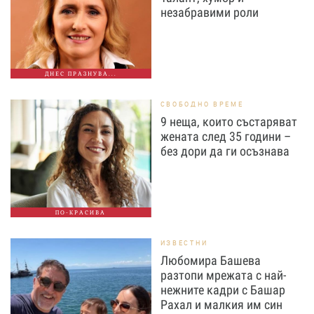
незабравими роли
ДНЕС ПРАЗНУВА...
СВОБОДНО ВРЕМЕ
9 неща, които състаряват
жената след 35 години –
без дори да ги осъзнава
ПО-КРАСИВА
ИЗВЕСТНИ
Любомира Башева
разтопи мрежата с най-
нежните кадри с Башар
Рахал и малкия им син