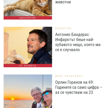
животни
ЛЮБОПИТНО
ИЗВЕСТНИ
Антонио Бандерас:
Инфарктът беше най-
хубавото нещо, което ми
се е случвало
ОТ ХОЛИВУД
ДНЕС ПРАЗНУВАТ
Орлин Горанов на 69:
Годините са само цифра –
аз се чувствам на 23