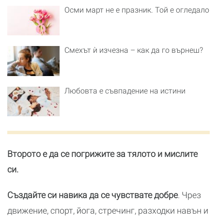
Осми март не е празник. Той е огледало
Смехът ѝ изчезна – как да го върнеш?
Любовта е съвпадение на истини
Второто е да се погрижите за тялото и мислите
си.
Създайте си навика да се чувствате добре
. Чрез
движение, спорт, йога, стречинг, разходки навън и