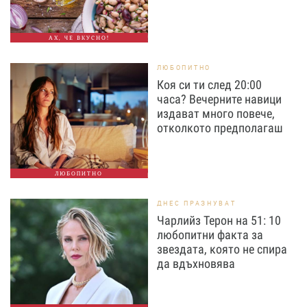
АХ, ЧЕ ВКУСНО!
ЛЮБОПИТНО
Коя си ти след 20:00
часа? Вечерните навици
издават много повече,
отколкото предполагаш
ЛЮБОПИТНО
ДНЕС ПРАЗНУВАТ
Чарлийз Терон на 51: 10
любопитни факта за
звездата, която не спира
да вдъхновява