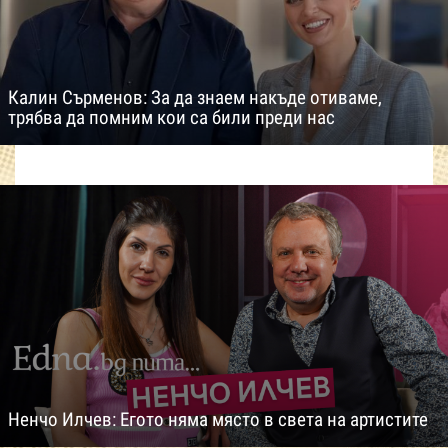
Калин Сърменов: За да знаем накъде отиваме,
трябва да помним кои са били преди нас
Ненчо Илчев: Егото няма място в света на артистите