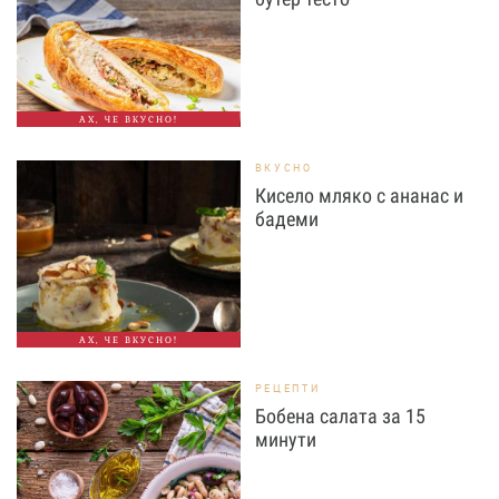
АХ, ЧЕ ВКУСНО!
ВКУСНО
Кисело мляко с ананас и
бадеми
АХ, ЧЕ ВКУСНО!
РЕЦЕПТИ
Бобена салата за 15
минути