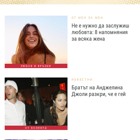
ОТ МЕН ЗА МЕН
Не е нужно да заслужиш
любовта: 8 напомняния
за всяка жена
ЛЮБОВ И ВРЪЗКИ
ИЗВЕСТНИ
Братът на Анджелина
Джоли разкри, че е гей
ОТ ХОЛИВУД