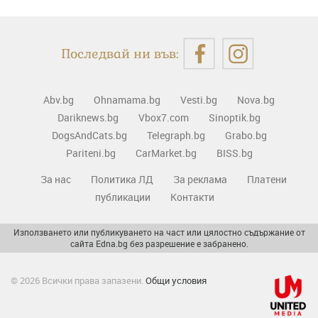
Последвай ни във:
Abv.bg
Ohnamama.bg
Vesti.bg
Nova.bg
Dariknews.bg
Vbox7.com
Sinoptik.bg
DogsAndCats.bg
Telegraph.bg
Grabo.bg
Pariteni.bg
CarMarket.bg
BISS.bg
За нас
Политика ЛД
За реклама
Платени
публикации
Контакти
Използването или публикуването на част или цялостно съдържание от
сайта Edna.bg без разрешение е забранено.
© 2026 Всички права запазени.
Общи условия