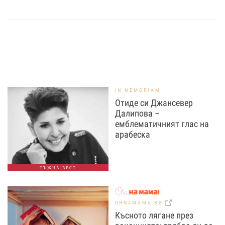
IN MEMORIAM
Отиде си Джансевер
Далипова –
емблематичният глас на
арабеска
ТЪЖНА ВЕСТ
OHNAMAMA.BG
Късното лягане през