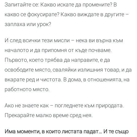
Запитайте се: Какво искате да промените? В
какво се фокусирате? Какво виждате в другите –
заплаха или урок?
И след всички тези мисли – нека ви върна към
началото и да припомня от къде почваме.
Първото, което трябва да направите, е да
освободите място, сваляйки излишния товар, и да
вкарате ред и чистота. В дома, в отношенията, на
работното място.
Ако не знаете как – погледнете към природата.
Прекарайте малко време сред нея.
Има моменти, в които листата падат… И те също