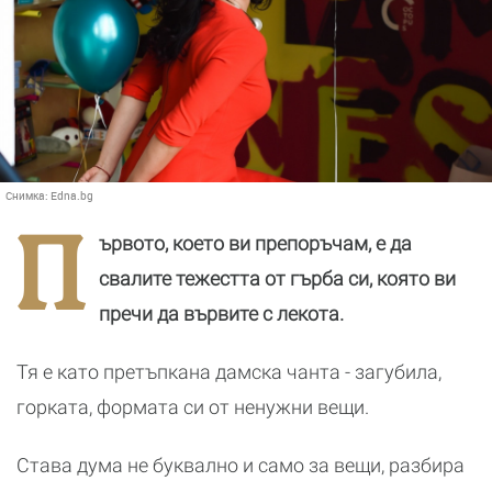
Снимка:
Edna.bg
П
ървото, което ви препоръчам, е да
свалите тежестта от гърба си, която ви
пречи да вървите с лекота.
Тя е като претъпкана дамска чанта - загубила,
горката, формата си от ненужни вещи.
Става дума не буквално и само за вещи, разбира