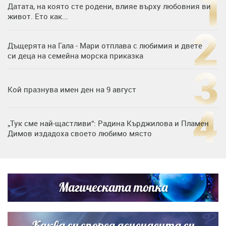
Датата, на която сте родени, влияе върху любовния ви
живот. Ето как...
Дъщерята на Гала - Мари отплава с любимия и двете
си деца на семейна морска приказка
Кой празнува имен ден на 9 август
„Тук сме най-щастливи“: Радина Кърджилова и Пламен
Димов издадоха своето любимо място
Дъщерята на Тодор Батков вдигна сватба, Стоичков и
Братя Аргирови я изненадаха с песен
Магическата топка
Дневен хороскоп за 6 август, четвъртък
Каква си според асцендента си