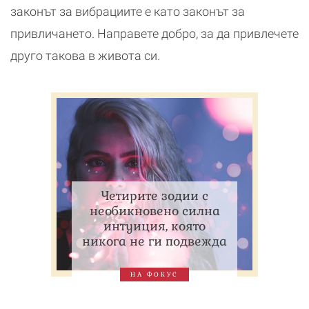
законът за вибрациите е като законът за
привличането. Направете добро, за да привлечете
друго такова в живота си.
Четирите зодии с
необикновено силна
интуиция, която
никога не ги подвежда
НА ФОКУС