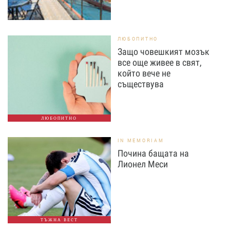
ЛЮБОПИТНО
Защо човешкият мозък
все още живее в свят,
който вече не
съществува
ЛЮБОПИТНО
IN MEMORIAM
Почина бащата на
Лионел Меси
ТЪЖНА ВЕСТ