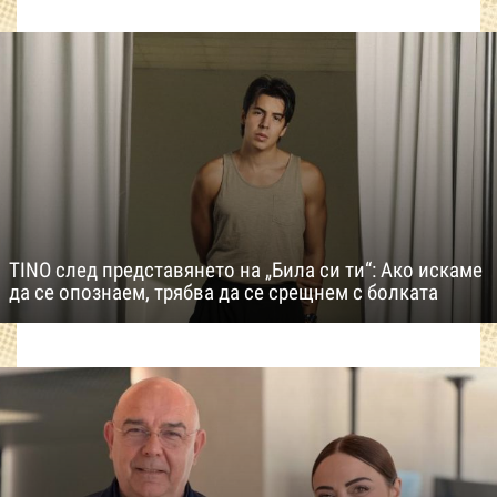
TINO след представянето на „Била си ти“: Ако искаме
да се опознаем, трябва да се срещнем с болката