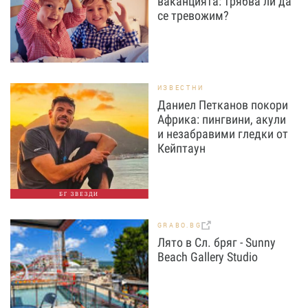
ваканцията: трябва ли да
се тревожим?
ИЗВЕСТНИ
Даниел Петканов покори
Африка: пингвини, акули
и незабравими гледки от
Кейптаун
БГ ЗВЕЗДИ
GRABO.BG
Лято в Сл. бряг - Sunny
Beach Gallery Studio