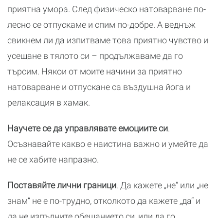
приятна умора. След физическо натоварване по-
лесно се отпускаме и спим по-добре. А веднъж
свикнем ли да изпитваме това приятно чувство и
усещане в тялото си – продължаваме да го
търсим. Някои от моите начини за приятно
натоварване и отпускане са въздушна йога и
релаксация в хамак.
Научете се да управлявате емоциите си
.
Осъзнавайте какво е наистина важно и умейте да
не се хабите напразно.
Поставяйте лични граници
. Да кажете „не“ или „не
знам“ не е по-трудно, отколкото да кажете „да“ и
да не изпълните обещанието си, или да го