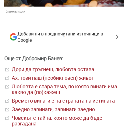
Снимка:
Istock
Добави ни в предпочитани източници в
Google
Още от Добромир Банев:
Дори да тръгнеш, любовта остава
Ах, този наш (необикновен) живот
Любовта е стара тема, по която винаги има
какво да (по)кажеш
Времето винаги е на страната на истината
Заедно завинаги, завинаги заедно
Човекът е тайна, която може да бъде
разгадана