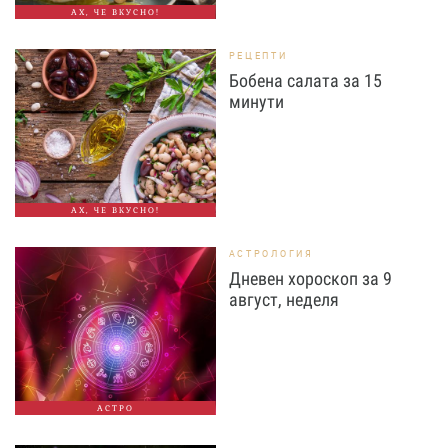
АХ, ЧЕ ВКУСНО!
РЕЦЕПТИ
Бобена салата за 15
минути
АХ, ЧЕ ВКУСНО!
АСТРОЛОГИЯ
Дневен хороскоп за 9
август, неделя
АСТРО