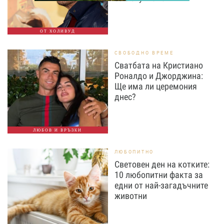
ОТ ХОЛИВУД
СВОБОДНО ВРЕМЕ
Сватбата на Кристиано
Роналдо и Джорджина:
Ще има ли церемония
днес?
ЛЮБОВ И ВРЪЗКИ
ЛЮБОПИТНО
Световен ден на котките:
10 любопитни факта за
едни от най-загадъчните
животни