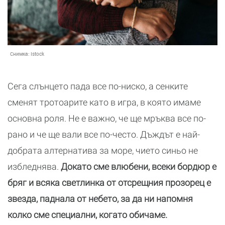
Снимка:
Istock
Сега слънцето пада все по-ниско, а сенките
сменят тротоарите като в игра, в която имаме
основна роля. Не е важно, че ще мръква все по-
рано и че ще вали все по-често. Дъждът е най-
добрата алтернатива за море, чието синьо не
избледнява.
Докато сме влюбени, всеки бордюр е
бряг и всяка светлинка от отсрещния прозорец е
звезда, паднала от небето, за да ни напомня
колко сме специални, когато обичаме.