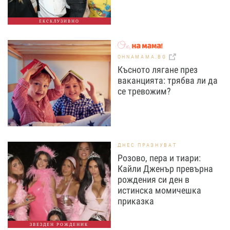
ЕКСКЛУЗИВНО
OHNAMAMA.BG
Късното лягане през
ваканцията: трябва ли да
се тревожим?
ДНЕС ПРАЗНУВАТ
Розово, пера и тиари:
Кайли Дженър превърна
рождения си ден в
истинска момичешка
приказка
ЗВЕЗДЕН РОЖДЕНИК