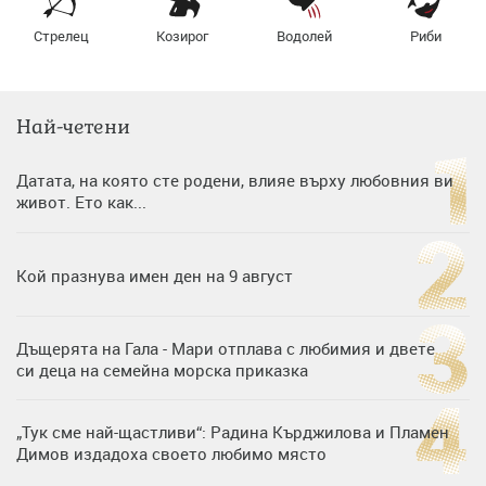
Стрелец
Козирог
Водолей
Риби
Най-четени
Датата, на която сте родени, влияе върху любовния ви
живот. Ето как...
Кой празнува имен ден на 9 август
Дъщерята на Гала - Мари отплава с любимия и двете
си деца на семейна морска приказка
„Тук сме най-щастливи“: Радина Кърджилова и Пламен
Димов издадоха своето любимо място