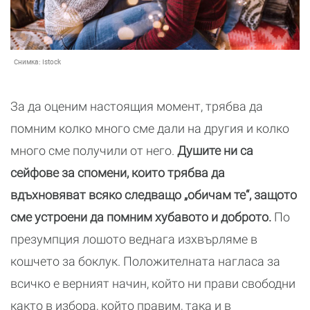
Снимка:
Istock
За да оценим настоящия момент, трябва да
помним колко много сме дали на другия и колко
много сме получили от него.
Душите ни са
сейфове за спомени, които трябва да
вдъхновяват всяко следващо „обичам те“, защото
сме устроени да помним хубавото и доброто.
По
презумпция лошото веднага изхвърляме в
кошчето за боклук. Положителната нагласа за
всичко е верният начин, който ни прави свободни
както в избора, който правим, така и в