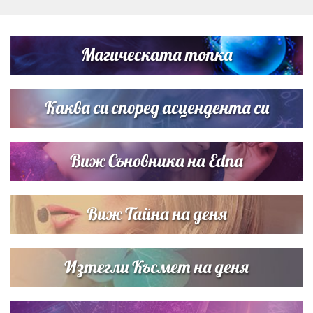
Любомира Башева разтопи мрежата с най-нежните
кадри с Башар Рахал и малкия им син
Магическата топка
Дъщерята на Тодор Батков вдигна сватба, Стоичков и
Братя Аргирови я изненадаха с песен
Каква си според асцендента си
Виж Съновника на Edna
Виж Тайна на деня
Изтегли Късмет на деня