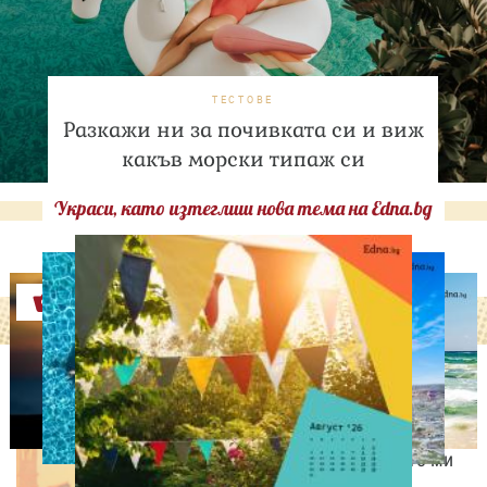
ТЕСТОВЕ
Разкажи ни за почивката си и виж
какъв морски типаж си
Украси, като изтеглиш нова тема на Edna.bg
Оферти
ИЗВЕСТНИ
Антонио Бандерас:
Инфарктът беше най-
хубавото нещо, което ми
се е случвало