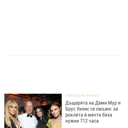
СВОБОДНО ВРЕМЕ
Дъщерята на Деми Мур и
Брус Уилис се омъжи: за
роклята ѝ мечта бяха
нужни 712 часа