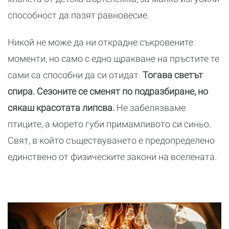
способност да пазят равновесие.
Никой не може да ни открадне съкровените
моменти, но само с едно щракване на пръстите те
сами са способни да си отидат.
Тогава светът
спира. Сезоните се сменят по подразбиране, но
сякаш красотата липсва.
Не забелязваме
птиците, а морето губи примамливото си синьо.
Свят, в който съществуването е предопределено
единствено от физическите закони на вселената.