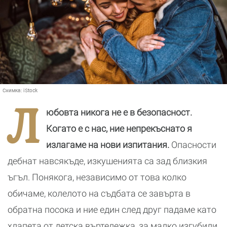
Снимка:
iStock
Л
юбовта никога не е в безопасност.
Когато е с нас, ние непрекъснато я
излагаме на нови изпитания.
Опасности
дебнат навсякъде, изкушенията са зад близкия
ъгъл. Понякога, независимо от това колко
обичаме, колелото на съдбата се завърта в
обратна посока и ние един след друг падаме като
хлапета от детска въртележка, за малко изгубили