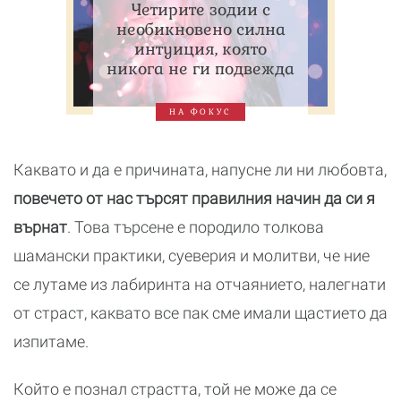
Четирите зодии с
необикновено силна
интуиция, която
никога не ги подвежда
НА ФОКУС
Каквато и да е причината, напусне ли ни любовта,
повечето от нас търсят правилния начин да си я
върнат
. Това търсене е породило толкова
шамански практики, суеверия и молитви, че ние
се лутаме из лабиринта на отчаянието, налегнати
от страст, каквато все пак сме имали щастието да
изпитаме.
Който е познал страстта, той не може да се