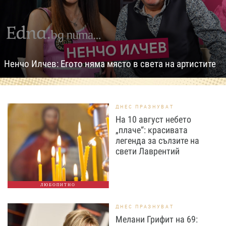
Ненчо Илчев: Егото няма място в света на артистите
ДНЕС ПРАЗНУВАТ
На 10 август небето
„плаче“: красивата
легенда за сълзите на
свети Лаврентий
ЛЮБОПИТНО
ДНЕС ПРАЗНУВАТ
Мелани Грифит на 69: