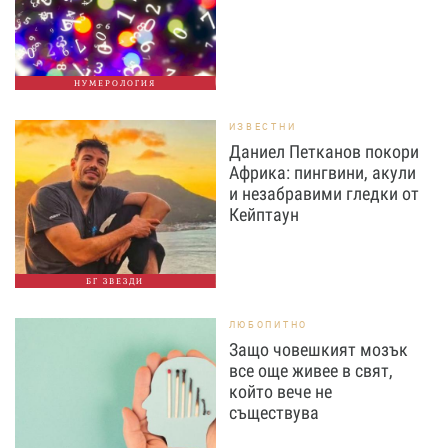
НУМЕРОЛОГИЯ
ИЗВЕСТНИ
Даниел Петканов покори
Африка: пингвини, акули
и незабравими гледки от
Кейптаун
БГ ЗВЕЗДИ
ЛЮБОПИТНО
Защо човешкият мозък
все още живее в свят,
който вече не
съществува