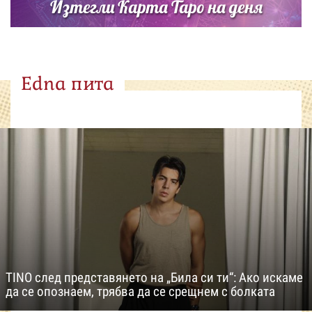
Изтегли Карта Таро на деня
Edna пита
TINO след представянето на „Била си ти“: Ако искаме
да се опознаем, трябва да се срещнем с болката