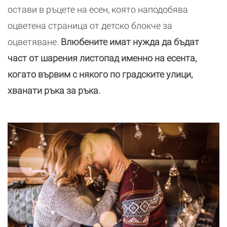
остави в ръцете на есен, която наподобява
оцветена страница от детско блокче за
оцветяване.
Влюбените имат нужда да бъдат
част от шарения листопад именно на есента,
когато вървим с някого по градските улици,
хванати ръка за ръка.