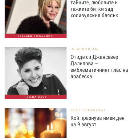
тайните, любовите и
тежките битки зад
холивудския блясък
ЗВЕЗДЕН РОЖДЕНИК
IN MEMORIAM
Отиде си Джансевер
Далипова –
емблематичният глас на
арабеска
ТЪЖНА ВЕСТ
ДНЕС ПРАЗНУВАТ
Кой празнува имен ден
на 9 август