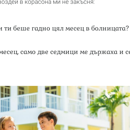
воздей в корасона ми не закъсня:
и ти беше гадно цял месец в болницата?
 месец, само две седмици ме държаха и 