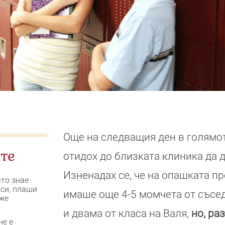
Още на следващия ден в голямо
те
отидох до близката клиника да 
Изненадах се, че на опашката п
ято знае
 си, плаши
имаше още 4-5 момчета от съсед
же
и двама от класа на Валя,
но, ра
не е