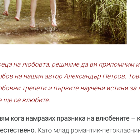
сеца на любовта, решихме да ви припомним и
бов на нашия автор Александър Петров. Това
бовни трепети и първите научени истини за 
е ще се влюбите.
ям кога намразих празника на влюбените – к
 естествено.
Като млад романтик-петокласник 