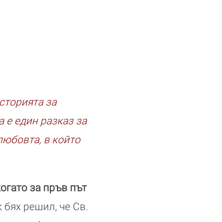
сторията за
 е един разказ за
любовта, в който
огато за пръв път
бях решил, че Св.