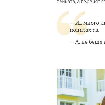
пейката, а първият г
– И… много л
попитах аз.
– А, не беше