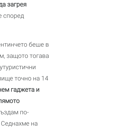
да загрея
е според
ентинчето беше в
м, защото тогава
футуристични
лище точно на 14
нем гаджета и
олямото
създам по-
 Седнахме на