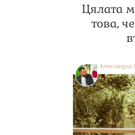
Цялата м
това, ч
в
Александър 