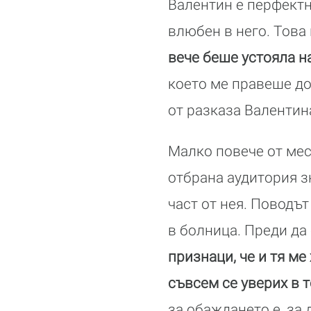
Валентин е перфектн
влюбен в него. Това
вече беше устояла н
което ме правеше дос
от разказа Валeнтин
Малко повече от мес
отбрана аудитория з
част от нея. Поводъ
в болница. Преди да
признаци, че и тя ме
съвсем се уверих в 
за обаждането е, за 