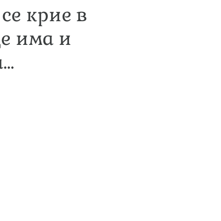
се крие в
ще има и
а…