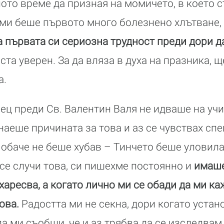
ото време да призная на момичето, в което 
 ми беше първото много болезнено хлътване,
а първата си сериозна трудност преди дори д
та уверен. За да вляза в духа на празника, 
а.
ец преди Св. Валентин Валя не идваше на уч
наеше причината за това и аз се чувствах спе
т обаче не беше хубав – Тинчето беше уловила
 се случи това, си пишехме постоянно и
имаше
 харесва, а когато лично ми се обади да ми каж
това.
Радостта ми не секна, дори когато устан
да ми съобщи, че и аз трябва да се изследвам