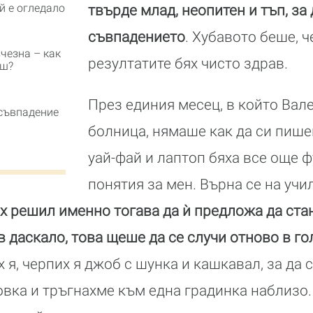
й е огледало
твърде млад, неопитен и тъп, за 
съвпадението
. Хубавото беше, ч
чезна – как
резултатите бях чисто здрав.
еш?
През единия месец, в който Вал
съвпадение
болница, нямаше как да си пише
уай-фай и лаптоп бяха все още 
понятия за мен. Върна се на учи
х решил именно тогава да ѝ предложа да ста
в даскало, това щеше да се случи отново в г
 я, черпих я джоб с шунка и кашкавал, за да 
вка и тръгнахме към една градинка наблизо.