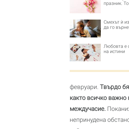
празник. То
Смехът ѝ из
да го върн
Любовта е 
на истини
февруари.
Твърдо бя
както всичко важно 
междучасие.
Поканих
непринудена обстано