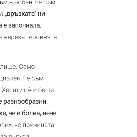
съм влюбен, че съм
 а
„връзката“ ни
а е започнала
,
ще нарека героинята
илище. Само
циален, че съм
 Хепатит А и беше
 разнообразни
е, че е болна, вече
ових, че причината
 за вируса.