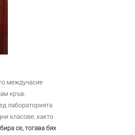
то междучасие
дам кръв.
ред лабораторията
ни класове, както
збира се, тогава бях