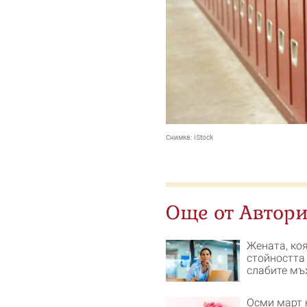
Снимка:
iStock
Още от Автори
Жената, ко
стойността
слабите мъ
Осми март 