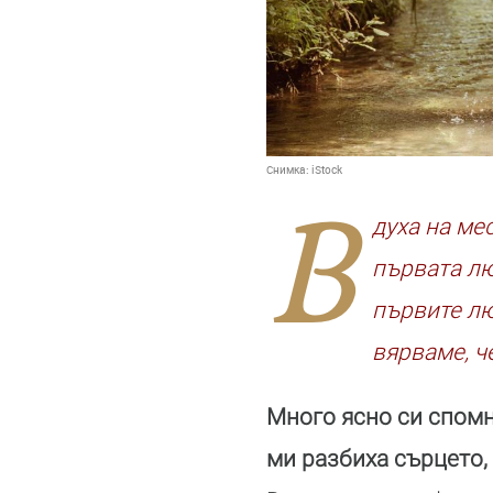
Снимка:
iStock
В
духа на ме
първата лю
първите лю
вярваме, ч
Много ясно си спомн
ми разбиха сърцето,