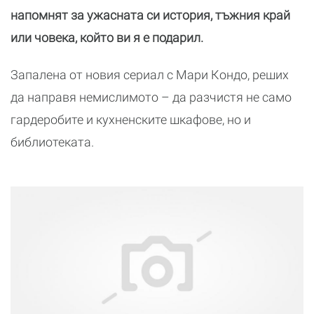
напомнят за ужасната си история, тъжния край
или човека, който ви я е подарил.
Запалена от новия сериал с Мари Кондо, реших
да направя немислимото – да разчистя не само
гардеробите и кухненските шкафове, но и
библиотеката.