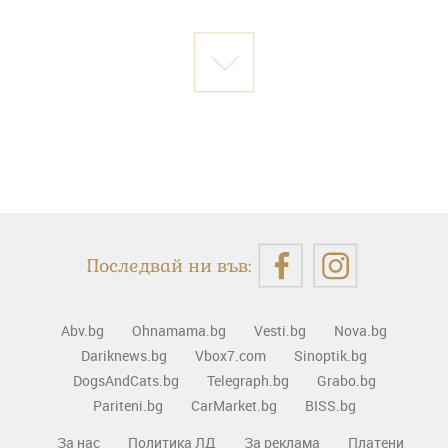
Последвай ни във:
Abv.bg
Ohnamama.bg
Vesti.bg
Nova.bg
Dariknews.bg
Vbox7.com
Sinoptik.bg
DogsAndCats.bg
Telegraph.bg
Grabo.bg
Pariteni.bg
CarMarket.bg
BISS.bg
За нас
Политика ЛД
За реклама
Платени