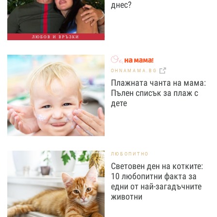
днес?
ЛЮБОВ И ВРЪЗКИ
OHNAMAMA.BG
Плажната чанта на мама:
Пълен списък за плаж с
дете
ЛЮБОПИТНО
Световен ден на котките:
10 любопитни факта за
едни от най-загадъчните
животни