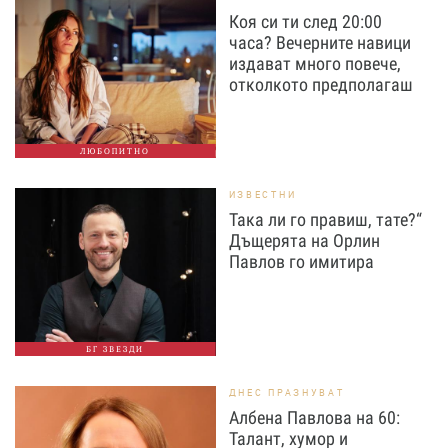
Коя си ти след 20:00
часа? Вечерните навици
издават много повече,
отколкото предполагаш
ЛЮБОПИТНО
ИЗВЕСТНИ
Така ли го правиш, тате?“
Дъщерята на Орлин
Павлов го имитира
БГ ЗВЕЗДИ
ДНЕС ПРАЗНУВАТ
Албена Павлова на 60:
Талант, хумор и