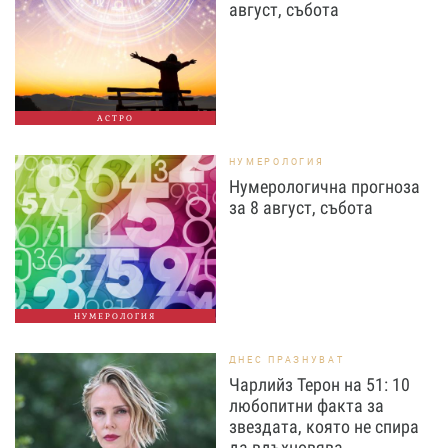
август, събота
АСТРО
НУМЕРОЛОГИЯ
Нумерологична прогноза
за 8 август, събота
НУМЕРОЛОГИЯ
ДНЕС ПРАЗНУВАТ
Чарлийз Терон на 51: 10
любопитни факта за
звездата, която не спира
да вдъхновява