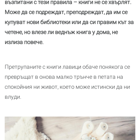
възпитани с тези правила – книги не се хвърлят.
Може да се подреждат, преподреждат, да им се
купуват нови библиотеки или да си правим кът за
четене, но влезе ли веднъж книга у дома, не
излиза повече.
Претрупаните с книги лавици обаче понякога се
превръщат в онова малко трънче в петата на
спокойния ни живот, което може истински да ни
влуди.