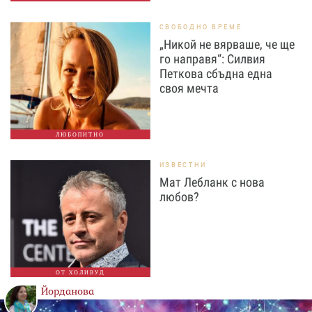
СВОБОДНО ВРЕМЕ
„Никой не вярваше, че ще
го направя“: Силвия
Петкова сбъдна една
своя мечта
ЛЮБОПИТНО
ИЗВЕСТНИ
Мат Лебланк с нова
любов?
ОТ ХОЛИВУД
Йорданова