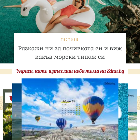
ТЕСТОВЕ
Разкажи ни за почивката си и виж
какъв морски типаж си
Украси, като изтеглиш нова тема на Edna.bg
Оферти
АСТРОЛОГИЯ
Дневен хороскоп за 7
август, петък