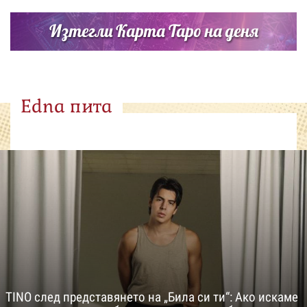
Изтегли Карта Таро на деня
Edna пита
TINO след представянето на „Била си ти“: Ако искаме