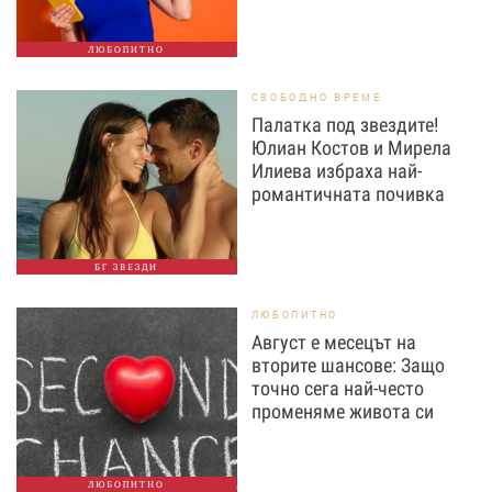
ЛЮБОПИТНО
СВОБОДНО ВРЕМЕ
Палатка под звездите!
Юлиан Костов и Мирела
Илиева избраха най-
романтичната почивка
БГ ЗВЕЗДИ
ЛЮБОПИТНО
Август е месецът на
вторите шансове: Защо
точно сега най-често
променяме живота си
ЛЮБОПИТНО