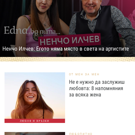
Ненчо Илчев: Егото няма място в света на артистите
ОТ МЕН ЗА МЕН
Не е нужно да заслужиш
любовта: 8 напомняния
за всяка жена
ЛЮБОВ И ВРЪЗКИ
ЛЮБОПИТНО