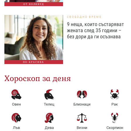
ОТ ХОЛИВУД
СВОБОДНО ВРЕМЕ
9 неща, които състаряват
жената след 35 години –
без дори да ги осъзнава
ПО-КРАСИВА
Хороскоп за деня
Овен
Телец
Близнаци
Рак
Лъв
Дева
Везни
Скорпион