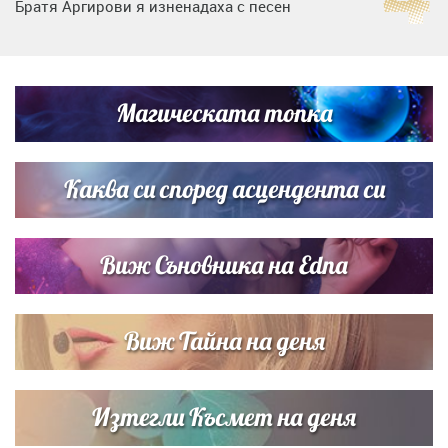
Братя Аргирови я изненадаха с песен
Дневен хороскоп за 6 август, четвъртък
Магическата топка
Списъкът е ясен: Джей Ло и Риана във ВИП гостите на
сватбата на Роналдо
Каква си според асцендента си
Виж Съновника на Edna
Виж Тайна на деня
Изтегли Късмет на деня