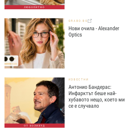
ЛЮБОПИТНО
GRABO.BG
Нови очила - Alexander
Оptics
ИЗВЕСТНИ
Антонио Бандерас:
Инфарктът беше най-
хубавото нещо, което ми
се е случвало
ОТ ХОЛИВУД