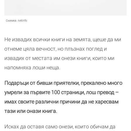
Снимка:
netinfo
Не извадих всички книги на земята, щеше да ми
отнеме цяла вечност, но плъзнах поглед и
извадих от местата им онези книги, които ми
напомняха лоши неща.
Подаръци от бивши приятелки, прекалено много
умрели за първите 100 страници, лош превод –
имах своите различни причини да не харесвам
тази или онази книга.
Исках да оставя само онези, които обичам да