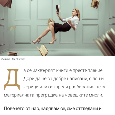
Снимка:
Thinkstock
Д
а се изхвърлят книги е престъпление.
Дори да не са добре написани, с лоши
корици или остарели разбирания, те са
материалната прегръдка на човешките мисли.
Повечето от нас, надявам се, сме отгледани и