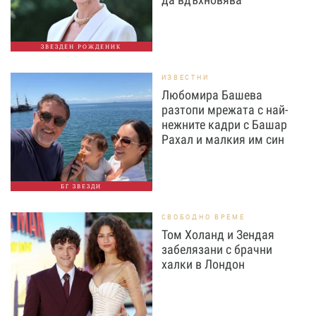
ЗВЕЗДЕН РОЖДЕНИК
ИЗВЕСТНИ
Любомира Башева
разтопи мрежата с най-
нежните кадри с Башар
Рахал и малкия им син
БГ ЗВЕЗДИ
СВОБОДНО ВРЕМЕ
Том Холанд и Зендая
забелязани с брачни
халки в Лондон