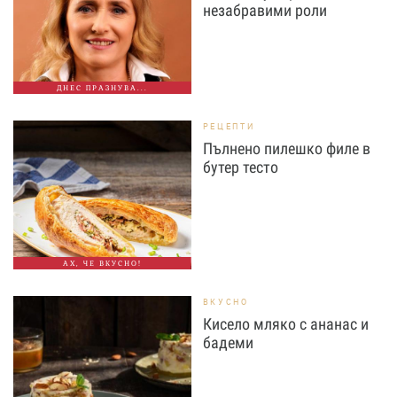
незабравими роли
ДНЕС ПРАЗНУВА...
РЕЦЕПТИ
Пълнено пилешко филе в
бутер тесто
АХ, ЧЕ ВКУСНО!
ВКУСНО
Кисело мляко с ананас и
бадеми