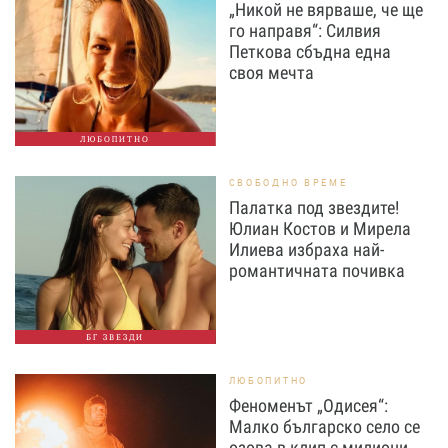
„Никой не вярваше, че ще
го направя“: Силвия
Петкова сбъдна една
своя мечта
ЛЮБОПИТНО
СВОБОДНО ВРЕМЕ
Палатка под звездите!
Юлиан Костов и Мирела
Илиева избраха най-
романтичната почивка
БГ ЗВЕЗДИ
ЛЮБОПИТНО
Феноменът „Одисея“:
Малко българско село се
озова в клип с милиони