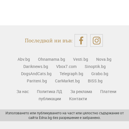
Последвай ни във:
Abv.bg
Ohnamama.bg
Vesti.bg
Nova.bg
Dariknews.bg
Vbox7.com
Sinoptik.bg
DogsAndCats.bg
Telegraph.bg
Grabo.bg
Pariteni.bg
CarMarket.bg
BISS.bg
За нас
Политика ЛД
За реклама
Платени
публикации
Контакти
Използването или публикуването на част или цялостно съдържание от
сайта Edna.bg без разрешение е забранено.