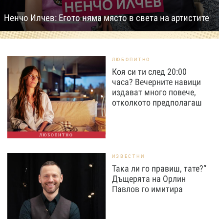
Ненчо Илчев: Егото няма място в света на артистите
ЛЮБОПИТНО
Коя си ти след 20:00
часа? Вечерните навици
издават много повече,
отколкото предполагаш
ЛЮБОПИТНО
ИЗВЕСТНИ
Така ли го правиш, тате?“
Дъщерята на Орлин
Павлов го имитира