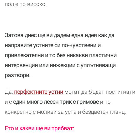
пол е по-високо.
Затова днес ще ви дадем една идея как да
направите устните си по-чувствени и
привлекателни и то без никакви пластични
интервенции или инжекции с уплътняващи
разтвори.
Да,
перфектните устни
могат да бъдат постигнати
и с
един много лесен трик с гримове
и по-
конкретно с моливи за уста и безцветен гланц.
Ето и какви ще ви трябват: