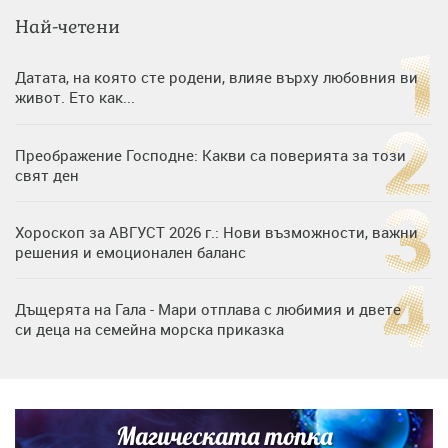
Най-четени
Датата, на която сте родени, влияе върху любовния ви
живот. Ето как...
Преображение Господне: Какви са поверията за този
свят ден
Хороскоп за АВГУСТ 2026 г.: Нови възможности, важни
решения и емоционален баланс
Дъщерята на Гала - Мари отплава с любимия и двете
си деца на семейна морска приказка
„Тук сме най-щастливи“: Радина Кърджилова и Пламен
Димов издадоха своето любимо място
Магическата топка