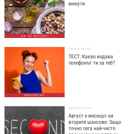
минути
АХ, ЧЕ ВКУСНО!
ЛЮБОПИТНО
ТЕСТ: Какво издава
телефонът ти за теб?
ЛЮБОПИТНО
ЛЮБОПИТНО
Август е месецът на
вторите шансове: Защо
точно сега най-често