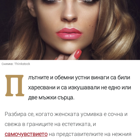
Снимка:
Thinkstock
П
лътните и обемни устни винаги са били
харесвани и са изкушавали не едно или
две мъжки сърца.
Разбира се, когато женската усмивка е сочна и
свежа в границите на естетиката, и
самочувствието
на представителките на нежния