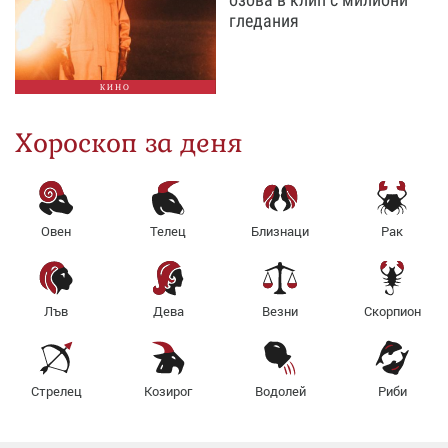
гледания
КИНО
Хороскоп за деня
Овен
Телец
Близнаци
Рак
Лъв
Дева
Везни
Скорпион
Стрелец
Козирог
Водолей
Риби