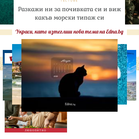
ТЕСТОВЕ
Разкажи ни за почивката си и виж
какъв морски типаж си
Украси, като изтеглиш нова тема на Edna.bg
Оферти
ЛЮБОПИТНО
Тайната на добрата
вечеря не се крие в
сложната рецепта
ЛЮБОПИТНО