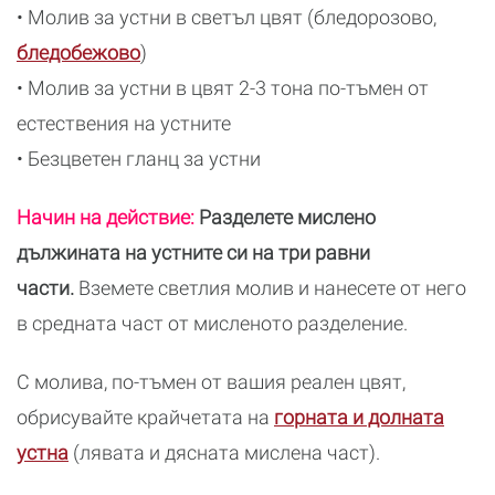
• Молив за устни в светъл цвят (бледорозово,
бледобежово
)
• Молив за устни в цвят 2-3 тона по-тъмен от
естествения на устните
• Безцветен гланц за устни
Начин на действие:
Разделете мислено
дължината на устните си на три равни
части.
Вземете светлия молив и нанесете от него
в средната част от мисленото разделение.
С молива, по-тъмен от вашия реален цвят,
обрисувайте крайчетата на
горната и долната
устна
(лявата и дясната мислена част).