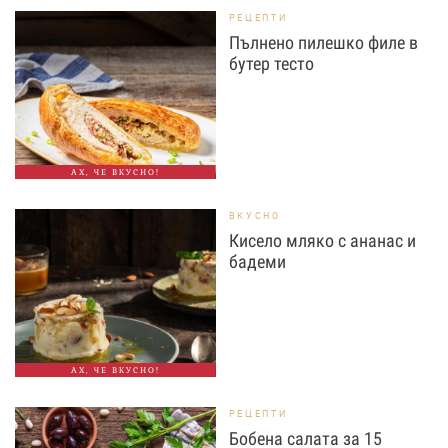
РЕЦЕПТИ
Пълнено пилешко филе в
бутер тесто
АХ, ЧЕ ВКУСНО!
ВКУСНО
Кисело мляко с ананас и
бадеми
АХ, ЧЕ ВКУСНО!
РЕЦЕПТИ
Бобена салата за 15