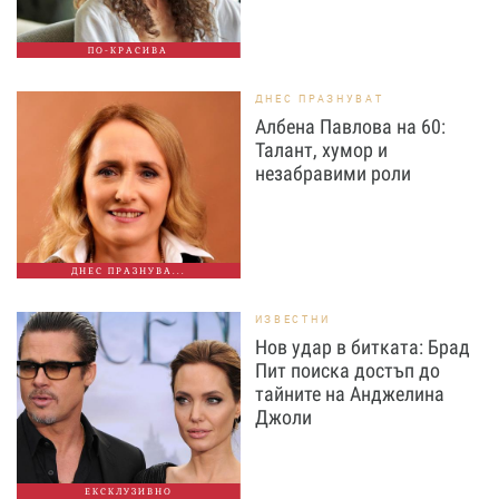
ПО-КРАСИВА
ДНЕС ПРАЗНУВАТ
Албена Павлова на 60:
Талант, хумор и
незабравими роли
ДНЕС ПРАЗНУВА...
ИЗВЕСТНИ
Нов удар в битката: Брад
Пит поиска достъп до
тайните на Анджелина
Джоли
ЕКСКЛУЗИВНО