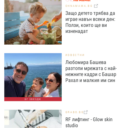
OHNAMAMA.BG
Защо детето трябва да
играе навън всеки ден:
Ползи, които ще ви
изненадат
ИЗВЕСТНИ
Любомира Башева
разтопи мрежата с най-
нежните кадри с Башар
Рахал и малкия им син
БГ ЗВЕЗДИ
GRABO.BG
RF лифтинг - Glow skin
studio