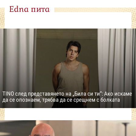
Edna пита
TINO след представянето на „Била си ти“: Ако искаме
да се опознаем, трябва да се срещнем с болката