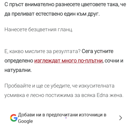
С пръст внимателно разнесете цветовете така, че
да преливат естествено един към друг.
Нанесете безцветния гланц.
Е, какво мислите за резултата?
Сега устните
определено
изглеждат много по-плътни
, сочни и
натурални.
Пробвайте и ще се убедите, че изкусителната
усмивка е лесно постижима за всяка Edna жена.
Добави ни в предпочитани източници в
Google