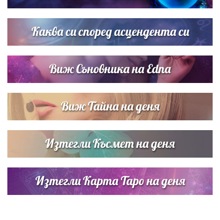
Дъщерята на Тодор Батков вдигна сватба, Стоичков и
Братя Аргирови я изненадаха с песен
Каква си според асцендента си
Виж Съновника на Edna
Виж Тайна на деня
Изтегли Късмет на деня
Изтегли Карта Таро на деня