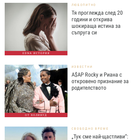
ЛЮБОПИТНО
Тя проглежда след 20
години и открива
шокираща истина за
съпруга си
EDNA ИСТОРИЯ
ИЗВЕСТНИ
A$AP Rocky и Риана с
откровено признание за
родителството
ОТ ХОЛИВУД
СВОБОДНО ВРЕМЕ
„Тук сме най-щастливи“: