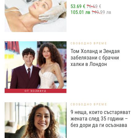
53.69 €
76.69 €
105.01 лв
149.99 лв
СВОБОДНО ВРЕМЕ
Том Холанд и Зендая
забелязани с брачни
халки в Лондон
ОТ ХОЛИВУД
СВОБОДНО ВРЕМЕ
9 неща, които състаряват
жената след 35 години –
без дори да ги осъзнава