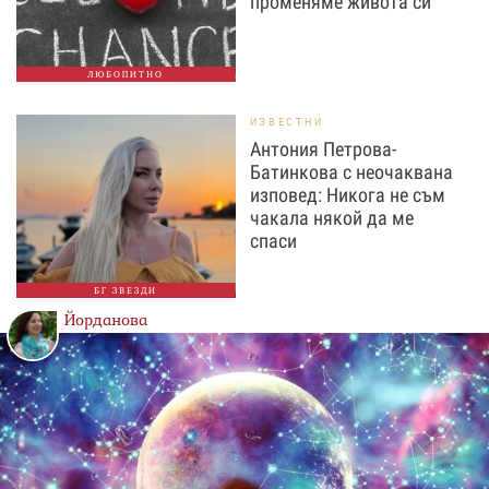
променяме живота си
ЛЮБОПИТНО
ИЗВЕСТНИ
Антония Петрова-
Батинкова с неочаквана
изповед: Никога не съм
чакала някой да ме
спаси
БГ ЗВЕЗДИ
Йорданова