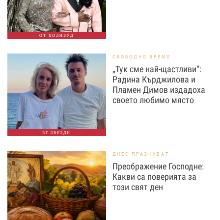
ОТ ХОЛИВУД
СВОБОДНО ВРЕМЕ
„Тук сме най-щастливи“:
Радина Кърджилова и
Пламен Димов издадоха
своето любимо място
БГ ЗВЕЗДИ
ДНЕС ПРАЗНУВАТ
Преображение Господне:
Какви са поверията за
този свят ден