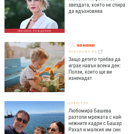
звездата, която не спира
да вдъхновява
ЗВЕЗДЕН РОЖДЕНИК
OHNAMAMA.BG
Защо детето трябва да
играе навън всеки ден:
Ползи, които ще ви
изненадат
ИЗВЕСТНИ
Любомира Башева
разтопи мрежата с най-
нежните кадри с Башар
Рахал и малкия им син