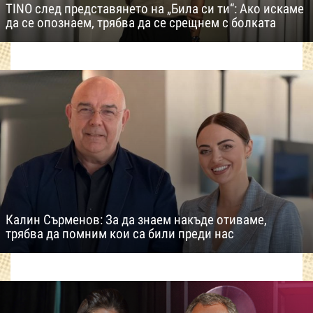
TINO след представянето на „Била си ти“: Ако искаме
да се опознаем, трябва да се срещнем с болката
Калин Сърменов: За да знаем накъде отиваме,
трябва да помним кои са били преди нас