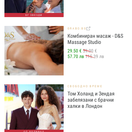
БГ ЗВЕЗДИ
GRABO.BG
Комбиниран масаж - D&S
Massage Studio
29.50 €
59.00 €
57.70 лв
115.39 лв
СВОБОДНО ВРЕМЕ
Том Холанд и Зендая
забелязани с брачни
халки в Лондон
ОТ ХОЛИВУД