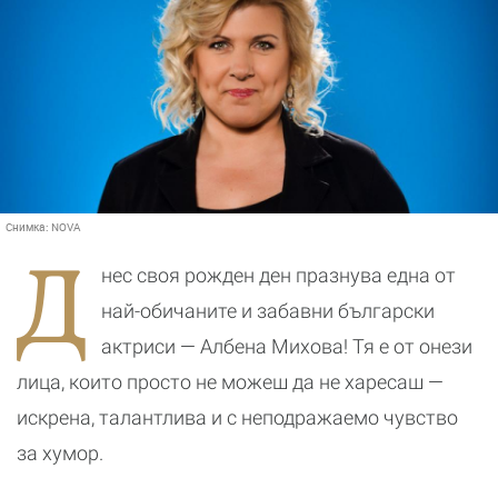
Снимка:
NOVA
Д
нес своя рожден ден празнува една от
най-обичаните и забавни български
актриси — Албена Михова! Тя е от онези
лица, които просто не можеш да не харесаш —
искрена, талантлива и с неподражаемо чувство
за хумор.