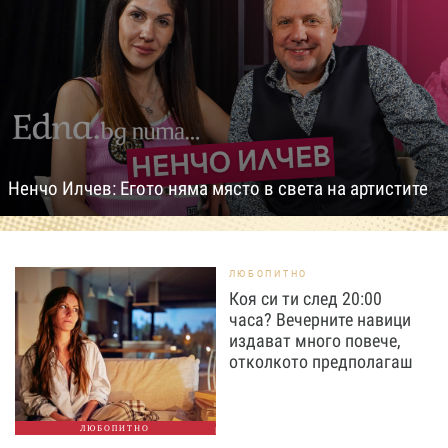
Ненчо Илчев: Егото няма място в света на артистите
ЛЮБОПИТНО
Коя си ти след 20:00
часа? Вечерните навици
издават много повече,
отколкото предполагаш
ЛЮБОПИТНО