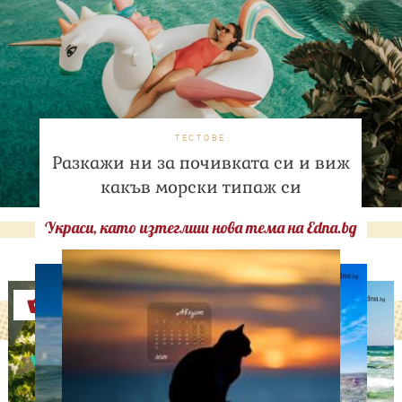
ТЕСТОВЕ
Разкажи ни за почивката си и виж
какъв морски типаж си
Украси, като изтеглиш нова тема на Edna.bg
Оферти
ЛЮБОПИТНО
Тайната на добрата