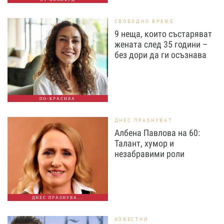
СВОБОДНО ВРЕМЕ
9 неща, които състаряват
жената след 35 години –
без дори да ги осъзнава
ПО-КРАСИВА
ДНЕС ПРАЗНУВАТ
Албена Павлова на 60:
Талант, хумор и
незабравими роли
ДНЕС ПРАЗНУВА...
ИЗВЕСТНИ