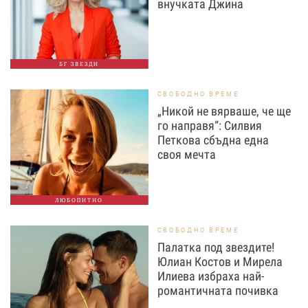
внучката Джина
БГ ЗВЕЗДИ
СВОБОДНО ВРЕМЕ
„Никой не вярваше, че ще
го направя“: Силвия
Петкова сбъдна една
своя мечта
ЛЮБОПИТНО
СВОБОДНО ВРЕМЕ
Палатка под звездите!
Юлиан Костов и Мирела
Илиева избраха най-
романтичната почивка