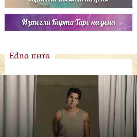
Изтегли Карта Таро на деня
Edna пита