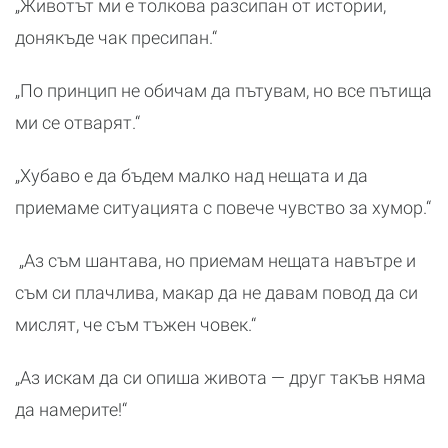
„Животът ми е толкова разсипан от истории,
донякъде чак пресипан.“
„По принцип не обичам да пътувам, но все пътища
ми се отварят.“
„Хубаво е да бъдем малко над нещата и да
приемаме ситуацията с повече чувство за хумор.“
„Аз съм шантава, но приемам нещата навътре и
съм си плачлива, макар да не давам повод да си
мислят, че съм тъжен човек.“
„Аз искам да си опиша живота — друг такъв няма
да намерите!“