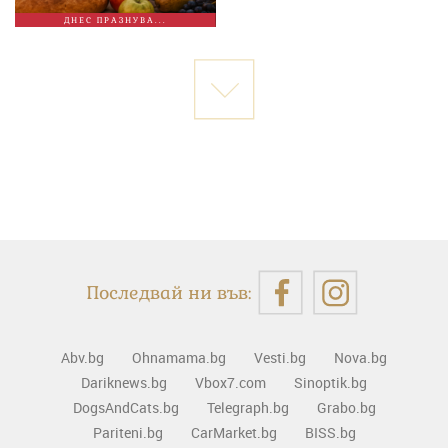
ДНЕС ПРАЗНУВА...
Последвай ни във:
Abv.bg
Ohnamama.bg
Vesti.bg
Nova.bg
Dariknews.bg
Vbox7.com
Sinoptik.bg
DogsAndCats.bg
Telegraph.bg
Grabo.bg
Pariteni.bg
CarMarket.bg
BISS.bg