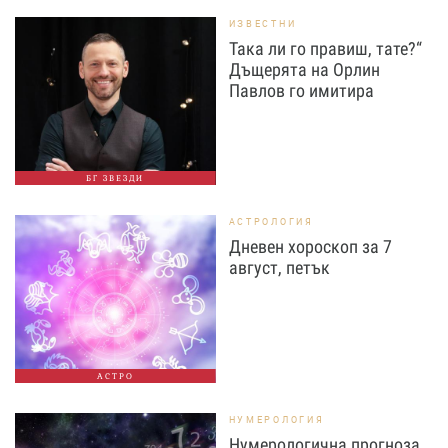
ИЗВЕСТНИ
Така ли го правиш, тате?“
Дъщерята на Орлин
Павлов го имитира
БГ ЗВЕЗДИ
АСТРОЛОГИЯ
Дневен хороскоп за 7
август, петък
АСТРО
НУМЕРОЛОГИЯ
Нумерологична прогноза