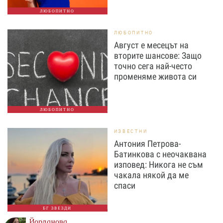
ЛЮБОПИТНО
ЛЮБОПИТНО
Август е месецът на
вторите шансове: Защо
точно сега най-често
променяме живота си
ЛЮБОПИТНО
ИЗВЕСТНИ
Антония Петрова-
Батинкова с неочаквана
изповед: Никога не съм
чакала някой да ме
спаси
БГ ЗВЕЗДИ
Йорданова