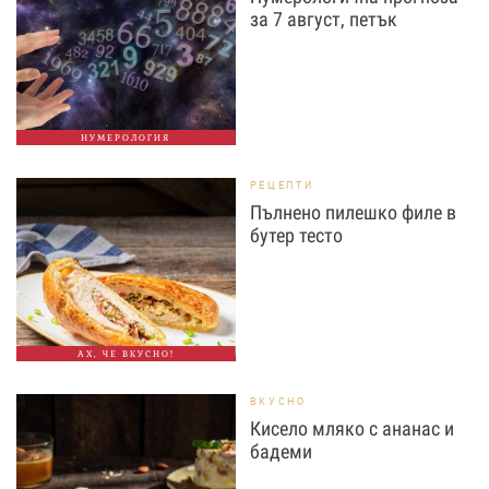
за 7 август, петък
НУМЕРОЛОГИЯ
РЕЦЕПТИ
Пълнено пилешко филе в
бутер тесто
АХ, ЧЕ ВКУСНО!
ВКУСНО
Кисело мляко с ананас и
бадеми