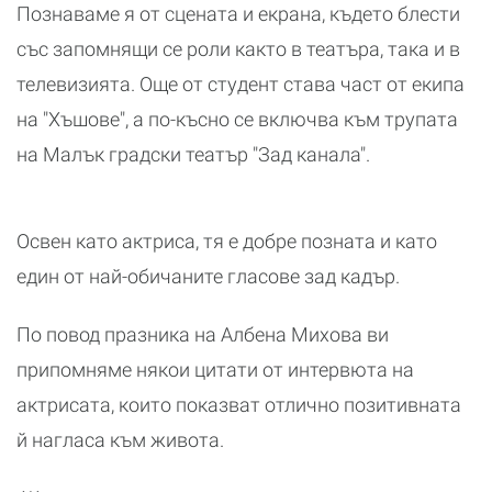
Познаваме я от сцената и екрана, където блести
със запомнящи се роли както в театъра, така и в
телевизията. Още от студент става част от екипа
на "Хъшове", а по-късно се включва към трупата
на Малък градски театър "Зад канала".
Освен като актриса, тя е добре позната и като
един от най-обичаните гласове зад кадър.
По повод празника на Албена Михова ви
припомняме някои цитати от интервюта на
актрисата, които показват отлично позитивната
й нагласа към живота.