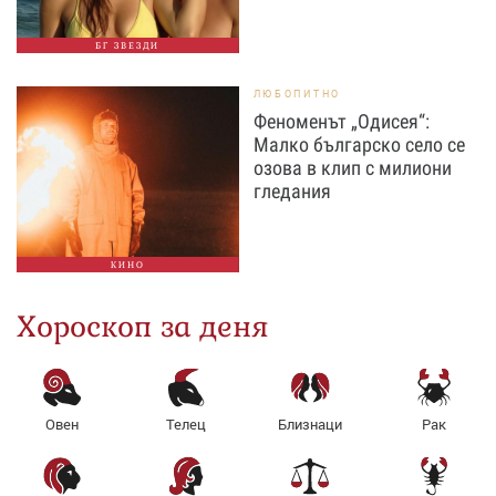
БГ ЗВЕЗДИ
ЛЮБОПИТНО
Феноменът „Одисея“:
Малко българско село се
озова в клип с милиони
гледания
КИНО
Хороскоп за деня
Овен
Телец
Близнаци
Рак