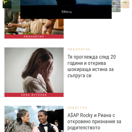
вечеря не се крие в
сложната рецепта
ЛЮБОПИТНО
ЛЮБОПИТНО
Тя проглежда след 20
години и открива
шокираща истина за
съпруга си
EDNA ИСТОРИЯ
ИЗВЕСТНИ
A$AP Rocky и Риана с
откровено признание за
родителството