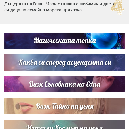
Дъщерята на Гала - Мари отплава с любимия и двете
си деца на семейна морска приказка
„Тук сме най-щастливи“: Радина Кърджилова и Пламен
Димов издадоха своето любимо място
Магическата топка
Дъщерята на Тодор Батков вдигна сватба, Стоичков и
Братя Аргирови я изненадаха с песен
Каква си според асцендента си
Виж Съновника на Edna
Виж Тайна на деня
Изтегли Късмет на деня