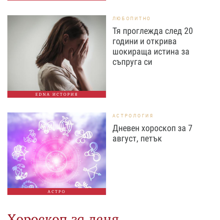
ЛЮБОПИТНО
Тя проглежда след 20
години и открива
шокираща истина за
съпруга си
EDNA ИСТОРИЯ
АСТРОЛОГИЯ
Дневен хороскоп за 7
август, петък
АСТРО
Хороскоп за деня