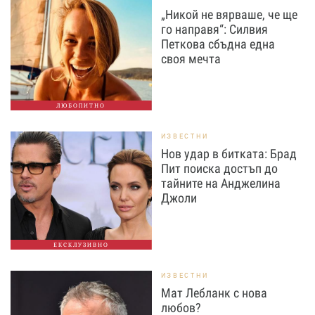
„Никой не вярваше, че ще
го направя“: Силвия
Петкова сбъдна една
своя мечта
ЛЮБОПИТНО
ИЗВЕСТНИ
Нов удар в битката: Брад
Пит поиска достъп до
тайните на Анджелина
Джоли
ЕКСКЛУЗИВНО
ИЗВЕСТНИ
Мат Лебланк с нова
любов?