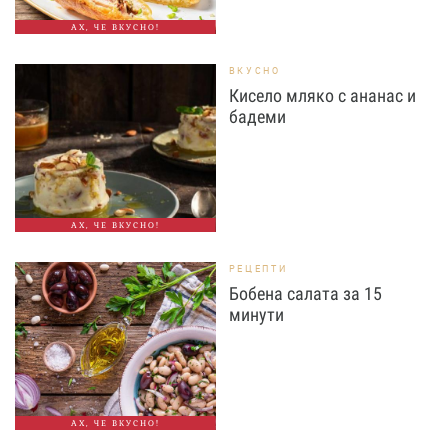
АХ, ЧЕ ВКУСНО!
ВКУСНО
Кисело мляко с ананас и
бадеми
АХ, ЧЕ ВКУСНО!
РЕЦЕПТИ
Бобена салата за 15
минути
АХ, ЧЕ ВКУСНО!