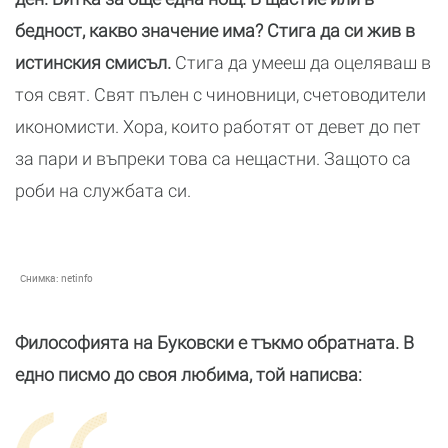
бедност, какво значение има? Стига да си жив в
истинския смисъл.
Стига да умееш да оцеляваш в
тоя свят. Свят пълен с чиновници, счетоводители
икономисти. Хора, които работят от девет до пет
за пари и въпреки това са нещастни. Защото са
роби на службата си.
Снимка:
netinfo
Философията на Буковски е тъкмо обратната. В
едно писмо до своя любима, той написва: