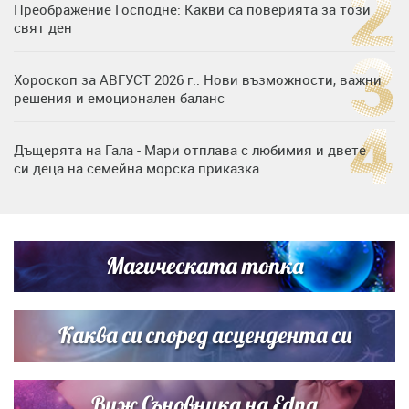
Преображение Господне: Какви са поверията за този
свят ден
Хороскоп за АВГУСТ 2026 г.: Нови възможности, важни
решения и емоционален баланс
Дъщерята на Гала - Мари отплава с любимия и двете
си деца на семейна морска приказка
Дъщерята на Тодор Батков вдигна сватба, Стоичков и
Братя Аргирови я изненадаха с песен
Магическата топка
„Тук сме най-щастливи“: Радина Кърджилова и Пламен
Димов издадоха своето любимо място
Каква си според асцендента си
Виж Съновника на Edna