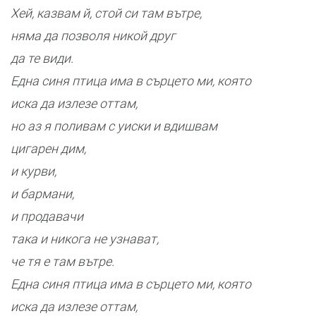
Хей, казвам й, стой си там вътре,
няма да позволя никой друг
да те види.
Една синя птица има в сърцето ми, която
иска да излезе оттам,
но аз я поливам с уиски и вдишвам
цигарен дим,
и курви,
и бармани,
и продавачи
така и никога не узнават,
че тя е там вътре.
Една синя птица има в сърцето ми, която
иска да излезе оттам,