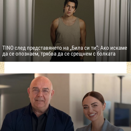
TINO след представянето на „Била си ти“: Ако искаме
да се опознаем, трябва да се срещнем с болката