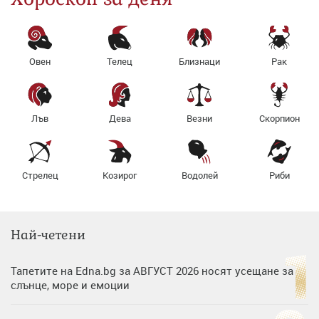
Овен
Телец
Близнаци
Рак
Лъв
Дева
Везни
Скорпион
Стрелец
Козирог
Водолей
Риби
Най-четени
Тапетите на Edna.bg за АВГУСТ 2026 носят усещане за
слънце, море и емоции