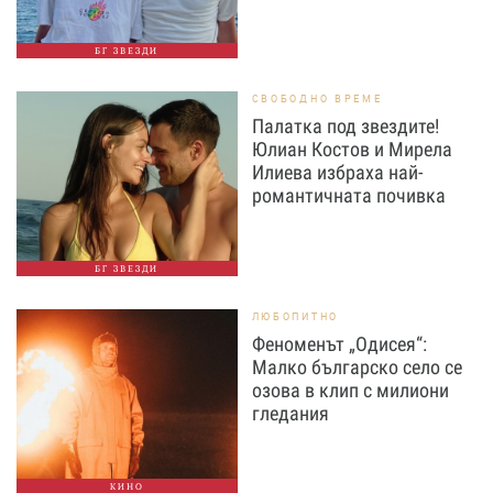
БГ ЗВЕЗДИ
СВОБОДНО ВРЕМЕ
Палатка под звездите!
Юлиан Костов и Мирела
Илиева избраха най-
романтичната почивка
БГ ЗВЕЗДИ
ЛЮБОПИТНО
Феноменът „Одисея“:
Малко българско село се
озова в клип с милиони
гледания
КИНО