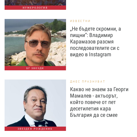
НУМЕРОЛОГИЯ
ИЗВЕСТНИ
„Не бъдете скромни, а
пищни“: Владимир
Карамазов разсмя
последователите си с
видео в Instagram
БГ ЗВЕЗДИ
ДНЕС ПРАЗНУВАТ
Какво не знаем за Георги
Мамалев - актьорът,
който повече от пет
десетилетия кара
България да се смее
ЗВЕЗДЕН РОЖДЕНИК