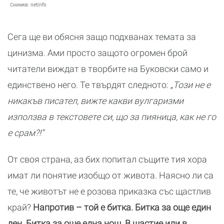
Снимка:
netinfo
Сега ще ви обясня защо подхванах темата за
цинизма. Ами просто защото огромен брой
читатели виждат в творбите на Буковски само и
единствено него. Те твърдят следното:
„Този не е
никакъв писател, вижте какви вулгаризми
използва в текстовете си, що за пияница, как не го
е срам?!“
От своя страна, аз бих попитал същите тия хора
имат ли понятие изобщо от живота. Наясно ли са
те, че животът не е розова приказка със щастлив
край?
Напротив – той е битка. Битка за още един
ден. Битка за още една нощ. В щастие или в