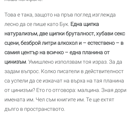
Това е така, защото на пръв поглед изглежда
лесно да се пише като Бук.
Една щипка
натурализъм, две щипки бруталност, хубави секс
сцени, безброй литри алкохол и – естествено – в
самия център на всичко – една планина от
цинизъм
. Умишлено използвам тоя израз. За да
задам въпрос. Колко писатели в действителност
са успели да се изкачат на върха на тая планина
от цинизъм? Ето го отговора: малцина. Зная дори
имената им. Чел съм книгите им. Те ще ехтят
дълго в пространството.