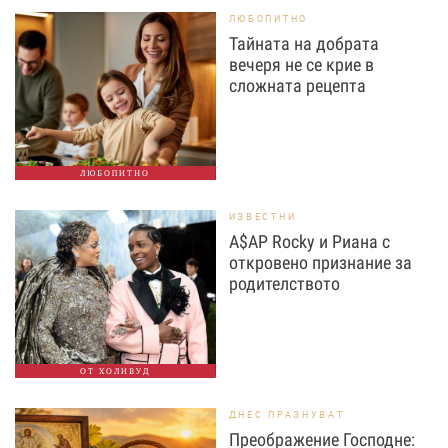
ЛЮБОПИТНО
Тайната на добрата
вечеря не се крие в
сложната рецепта
ЛЮБОПИТНО
ИЗВЕСТНИ
A$AP Rocky и Риана с
откровено признание за
родителството
ОТ ХОЛИВУД
ДНЕС ПРАЗНУВАТ
Преображение Господне: