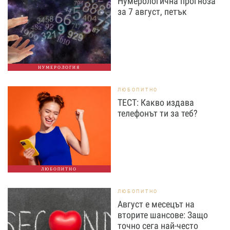
Нумерологична прогноза
за 7 август, петък
НУМЕРОЛОГИЯ
ЛЮБОПИТНО
ТЕСТ: Какво издава
телефонът ти за теб?
ЛЮБОПИТНО
ЛЮБОПИТНО
Август е месецът на
вторите шансове: Защо
точно сега най-често