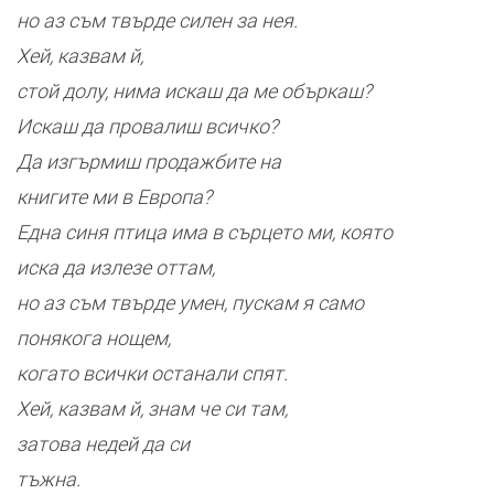
но аз съм твърде силен за нея.
Хей, казвам й,
стой долу, нима искаш да ме объркаш?
Искаш да провалиш всичко?
Да изгърмиш продажбите на
книгите ми в Европа?
Една синя птица има в сърцето ми, която
иска да излезе оттам,
но аз съм твърде умен, пускам я само
понякога нощем,
когато всички останали спят.
Хей, казвам й, знам че си там,
затова недей да си
тъжна.