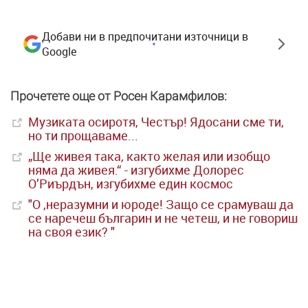
Добави ни в предпочитани източници в
Google
Прочетете още от Росен Карамфилов:
Музиката осиротя, Честър! Ядосани сме ти,
но ти прощаваме...
„Ще живея така, както желая или изобщо
няма да живея.“ - изгубихме Долорес
О’Риърдън, изгубихме един космос
"О ,неразумни и юроде! Защо се срамуваш да
се наречеш българин и не четеш, и не говориш
на своя език? "