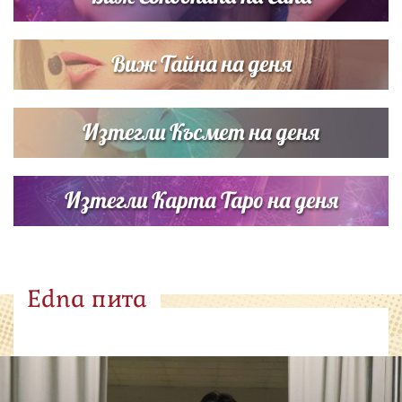
Виж Тайна на деня
Изтегли Късмет на деня
Изтегли Карта Таро на деня
Edna пита