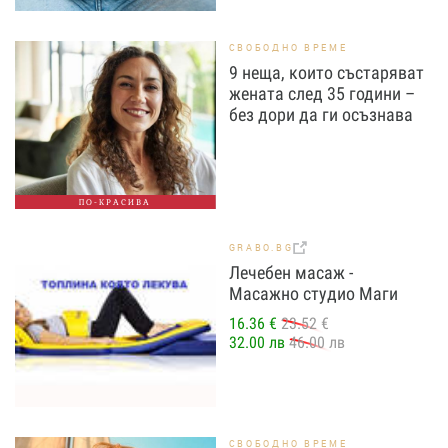
СВОБОДНО ВРЕМЕ
9 неща, които състаряват
жената след 35 години –
без дори да ги осъзнава
ПО-КРАСИВА
GRABO.BG
Лечебен масаж -
Масажно студио Маги
16.36 €
23.52 €
32.00 лв
46.00 лв
СВОБОДНО ВРЕМЕ