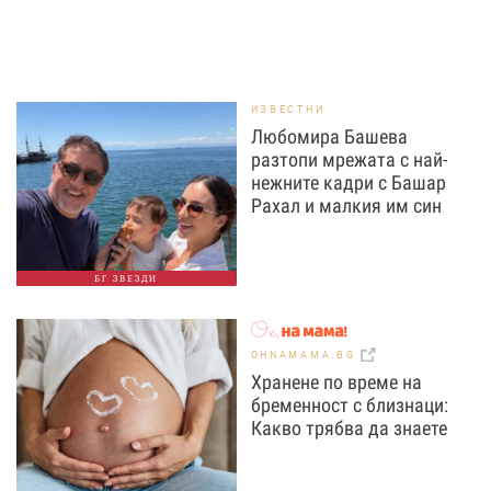
ИЗВЕСТНИ
Любомира Башева
разтопи мрежата с най-
нежните кадри с Башар
Рахал и малкия им син
БГ ЗВЕЗДИ
OHNAMAMA.BG
Хранене по време на
бременност с близнаци:
Какво трябва да знаете