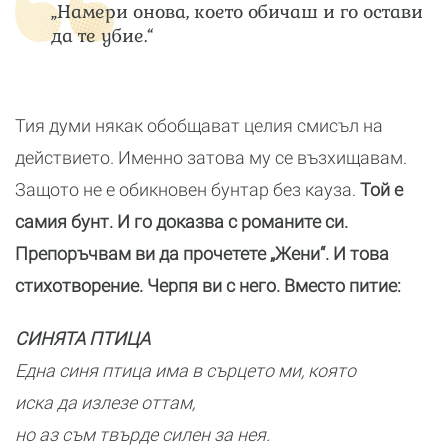
„Намери онова, което обичаш и го остави
да те убие.“
Тия думи някак обобщават целия смисъл на
действието. Именно затова му се възхищавам.
Защото не е обикновен бунтар без кауза.
Той е
самия бунт. И го доказва с романите си.
Препоръчвам ви да прочетете „Жени“. И това
стихотворение. Черпя ви с него. Вместо питие:
СИНЯТА ПТИЦА
Една синя птица има в сърцето ми, която
иска да излезе оттам,
но аз съм твърде силен за нея.