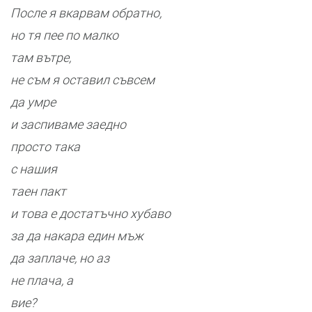
После я вкарвам обратно,
но тя пее по малко
там вътре,
не съм я оставил съвсем
да умре
и заспиваме заедно
просто така
с нашия
таен пакт
и това е достатъчно хубаво
за да накара един мъж
да заплаче, но аз
не плача, а
вие?