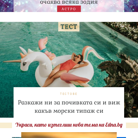
очаква всяка зодия
АСТРО
ТЕСТОВЕ
Разкажи ни за почивката си и виж
какъв морски типаж си
Украси, като изтеглиш нова тема на Edna.bg