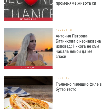
променяме живота си
ЛЮБОПИТНО
ИЗВЕСТНИ
Антония Петрова-
Батинкова с неочаквана
изповед: Никога не съм
чакала някой да ме
спаси
БГ ЗВЕЗДИ
РЕЦЕПТИ
Пълнено пилешко филе в
бутер тесто