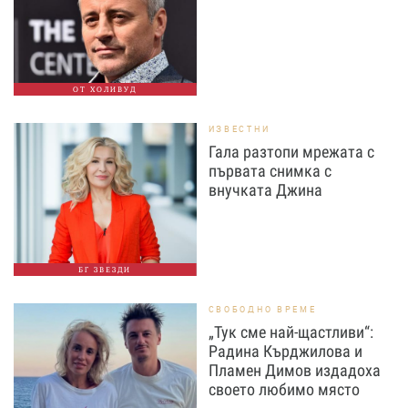
ОТ ХОЛИВУД
ИЗВЕСТНИ
Гала разтопи мрежата с
първата снимка с
внучката Джина
БГ ЗВЕЗДИ
СВОБОДНО ВРЕМЕ
„Тук сме най-щастливи“:
Радина Кърджилова и
Пламен Димов издадоха
своето любимо място