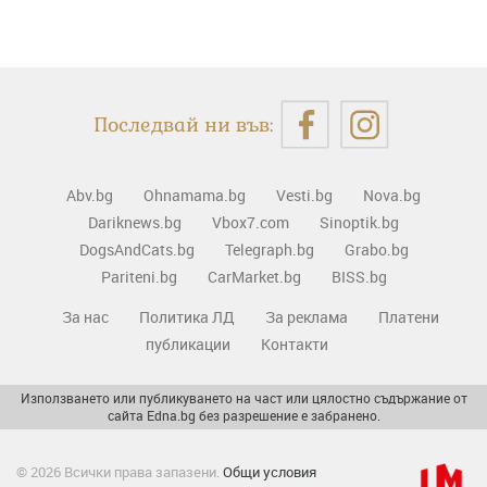
Последвай ни във:
Abv.bg
Ohnamama.bg
Vesti.bg
Nova.bg
Dariknews.bg
Vbox7.com
Sinoptik.bg
DogsAndCats.bg
Telegraph.bg
Grabo.bg
Pariteni.bg
CarMarket.bg
BISS.bg
За нас
Политика ЛД
За реклама
Платени
публикации
Контакти
Използването или публикуването на част или цялостно съдържание от
сайта Edna.bg без разрешение е забранено.
© 2026 Всички права запазени.
Общи условия