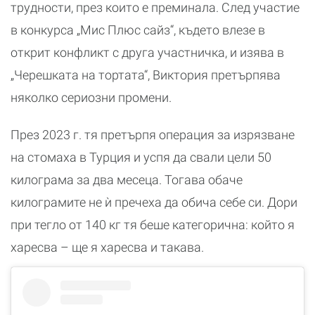
трудности, през които е преминала. След участие
в конкурса „Мис Плюс сайз“, където влезе в
открит конфликт с друга участничка, и изява в
„Черешката на тортата“, Виктория претърпява
няколко сериозни промени.
През 2023 г. тя претърпя операция за изрязване
на стомаха в Турция и успя да свали цели 50
килограма за два месеца. Тогава обаче
килограмите не ѝ пречеха да обича себе си. Дори
при тегло от 140 кг тя беше категорична: който я
харесва – ще я харесва и такава.