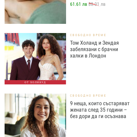
61.61 лв
88.01 лв
СВОБОДНО ВРЕМЕ
Том Холанд и Зендая
забелязани с брачни
халки в Лондон
ОТ ХОЛИВУД
СВОБОДНО ВРЕМЕ
9 неща, които състаряват
жената след 35 години –
без дори да ги осъзнава