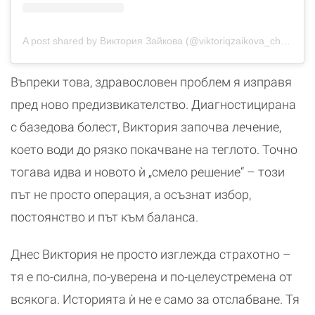
A post shared by Виктория Зайкова (@viktoriqzaikova_cheff)
Въпреки това, здравословен проблем я изправя
пред ново предизвикателство. Диагностицирана
с базедова болест, Виктория започва лечение,
което води до рязко покачване на теглото. Точно
тогава идва и новото ѝ „смело решение“ – този
път не просто операция, а осъзнат избор,
постоянство и път към баланса.
Днес Виктория не просто изглежда страхотно –
тя е по-силна, по-уверена и по-целеустремена от
всякога. Историята ѝ не е само за отслабване. Тя