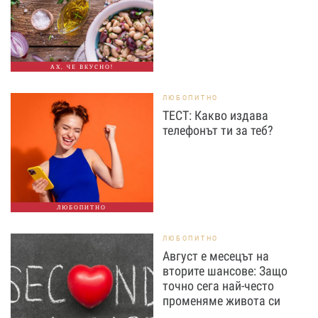
АХ, ЧЕ ВКУСНО!
ЛЮБОПИТНО
ТЕСТ: Какво издава
телефонът ти за теб?
ЛЮБОПИТНО
ЛЮБОПИТНО
Август е месецът на
вторите шансове: Защо
точно сега най-често
променяме живота си