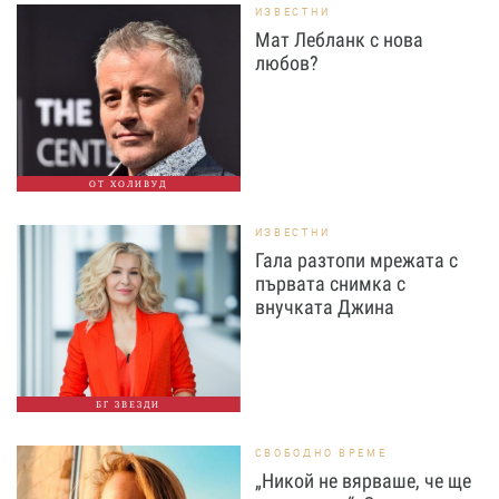
ИЗВЕСТНИ
Мат Лебланк с нова
любов?
ОТ ХОЛИВУД
ИЗВЕСТНИ
Гала разтопи мрежата с
първата снимка с
внучката Джина
БГ ЗВЕЗДИ
СВОБОДНО ВРЕМЕ
„Никой не вярваше, че ще