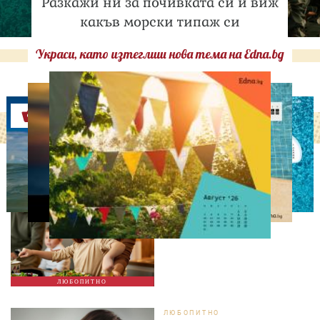
Разкажи ни за почивката си и виж
какъв морски типаж си
Украси, като изтеглиш нова тема на Edna.bg
Оферти
ЛЮБОПИТНО
Тайната на добрата
вечеря не се крие в
сложната рецепта
ЛЮБОПИТНО
ЛЮБОПИТНО