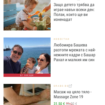
Защо детето трябва да
играе навън всеки ден:
Ползи, които ще ви
изненадат
ИЗВЕСТНИ
Любомира Башева
разтопи мрежата с най-
нежните кадри с Башар
Рахал и малкия им син
БГ ЗВЕЗДИ
GRABO.BG
Масаж на цяло тяло -
Massage Zone 19
31.50 €
45.00 €