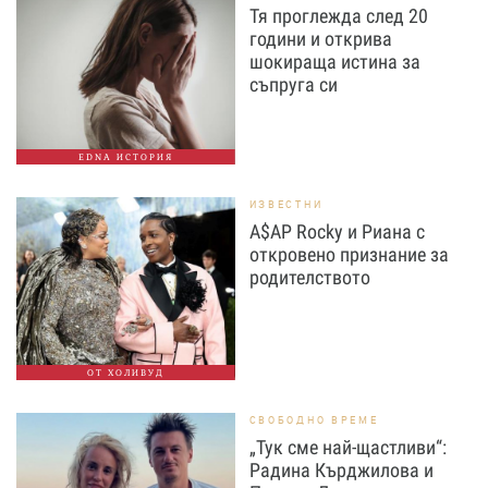
Тя проглежда след 20
години и открива
шокираща истина за
съпруга си
EDNA ИСТОРИЯ
ИЗВЕСТНИ
A$AP Rocky и Риана с
откровено признание за
родителството
ОТ ХОЛИВУД
СВОБОДНО ВРЕМЕ
„Тук сме най-щастливи“:
Радина Кърджилова и