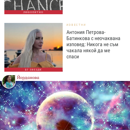
ЛЮБОПИТНО
ИЗВЕСТНИ
Антония Петрова-
Батинкова с неочаквана
изповед: Никога не съм
чакала някой да ме
спаси
БГ ЗВЕЗДИ
Йорданова