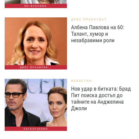
ПО-КРАСИВА
ДНЕС ПРАЗНУВАТ
Албена Павлова на 60:
Талант, хумор и
незабравими роли
ДНЕС ПРАЗНУВА...
ИЗВЕСТНИ
Нов удар в битката: Брад
Пит поиска достъп до
тайните на Анджелина
Джоли
ЕКСКЛУЗИВНО