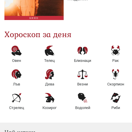
КИНО
Хороскоп за деня
Овен
Телец
Близнаци
Рак
Лъв
Дева
Везни
Скорпион
Стрелец
Козирог
Водолей
Риби