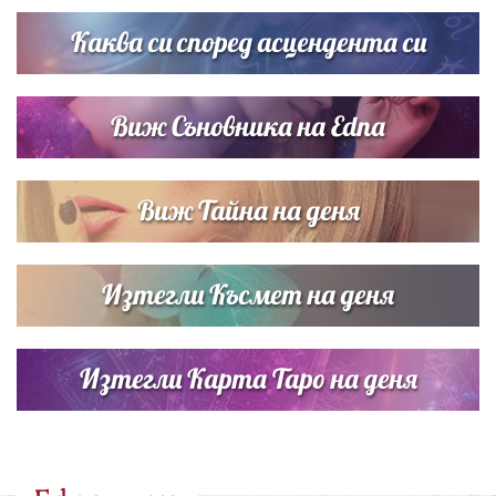
Братя Аргирови я изненадаха с песен
Каква си според асцендента си
Виж Съновника на Edna
Виж Тайна на деня
Изтегли Късмет на деня
Изтегли Карта Таро на деня