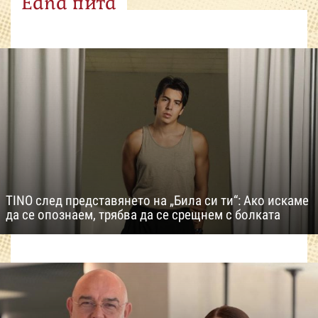
Edna пита
TINO след представянето на „Била си ти“: Ако искаме
да се опознаем, трябва да се срещнем с болката