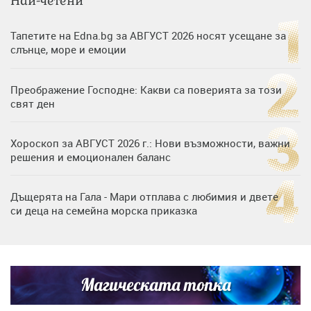
Най-четени
Тапетите на Edna.bg за АВГУСТ 2026 носят усещане за
слънце, море и емоции
Преображение Господне: Какви са поверията за този
свят ден
Хороскоп за АВГУСТ 2026 г.: Нови възможности, важни
решения и емоционален баланс
Дъщерята на Гала - Мари отплава с любимия и двете
си деца на семейна морска приказка
„Тук сме най-щастливи“: Радина Кърджилова и Пламен
Димов издадоха своето любимо място
Магическата топка
Дъщерята на Тодор Батков вдигна сватба, Стоичков и