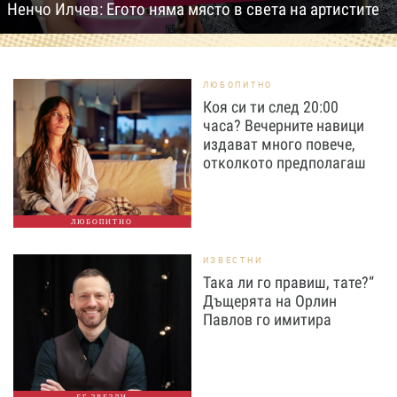
Ненчо Илчев: Егото няма място в света на артистите
ЛЮБОПИТНО
Коя си ти след 20:00
часа? Вечерните навици
издават много повече,
отколкото предполагаш
ЛЮБОПИТНО
ИЗВЕСТНИ
Така ли го правиш, тате?“
Дъщерята на Орлин
Павлов го имитира
БГ ЗВЕЗДИ