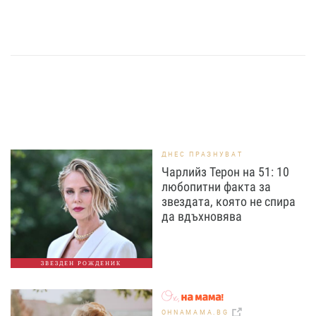
ДНЕС ПРАЗНУВАТ
Чарлийз Терон на 51: 10
любопитни факта за
звездата, която не спира
да вдъхновява
ЗВЕЗДЕН РОЖДЕНИК
OHNAMAMA.BG