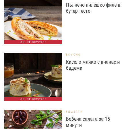
Пълнено пилешко филе в
бутер тесто
АХ, ЧЕ ВКУСНО!
ВКУСНО
Кисело мляко с ананас и
бадеми
АХ, ЧЕ ВКУСНО!
РЕЦЕПТИ
Бобена салата за 15
минути