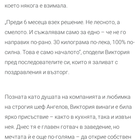
което някога е взимала.
„Преди 6 месеца взех решение. Не лесното, а
смелото. И съжалявам само за едно – че не го
направих по-рано. 30 килограма по-лека, 100% по-
силна. Това е само началото“, сподели Виктория
пред последователите си, които я заливат с
поздравления и възторг.
Позната като душата на компанията и любимка
на строгия шеф Ангелов, Виктория винаги е била
ярко присъствие – както в кухнята, така и извън
нея. Днес тя е главен готвач в заведение, но
мечтата ѝ е още по-голяма – да открие собствен