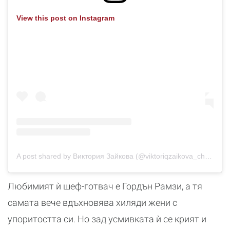
View this post on Instagram
A post shared by Виктория Зайкова (@viktoriqzaikova_cheff)
Любимият ѝ шеф-готвач е Гордън Рамзи, а тя
самата вече вдъхновява хиляди жени с
упоритостта си. Но зад усмивката ѝ се крият и