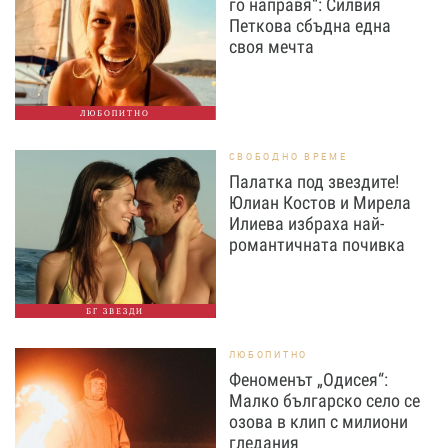
го направя“: Силвия
Петкова сбъдна една
своя мечта
ЛЮБОПИТНО
СВОБОДНО ВРЕМЕ
Палатка под звездите!
Юлиан Костов и Мирела
Илиева избраха най-
романтичната почивка
БГ ЗВЕЗДИ
ЛЮБОПИТНО
Феноменът „Одисея“:
Малко българско село се
озова в клип с милиони
гледания