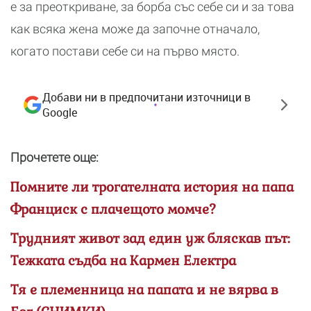
е за преоткриване, за борба със себе си и за това
как всяка жена може да започне отначало,
когато постави себе си на първо място.
Добави ни в предпочитани източници в
Google
Прочетете още:
Помните ли трогателната история на папа
Франциск с плачещото момче?
Трудният живот зад един уж бляскав път:
Тежката съдба на Кармен Електра
Тя е племенница на папата и не вярва в