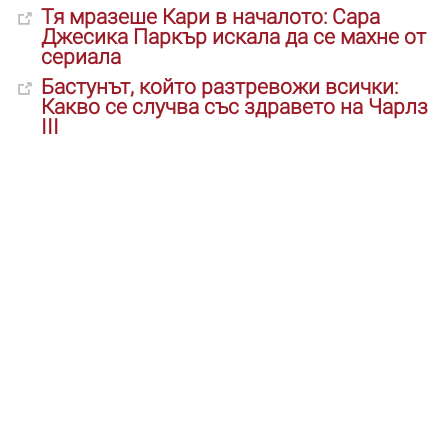
Тя мразеше Кари в началото: Сара
Джесика Паркър искала да се махне от
сериала
Бастунът, който разтревожи всички:
Какво се случва със здравето на Чарлз
III