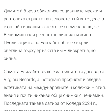
Думите ѝ бързо обиколиха социалните мрежи и
разтопиха сърцата на феновете, тъй като досега
в онлайн изданията често се споменаваше, че
Вениамин пази ревностно личния си живот.
Публикацията на Елизабет обаче хвърли
светлина върху връзката им – дискретна, но
силна.
Самата Елизабет също е изпълнител с договор с
Virginia Records, а Instagram профилът ѝ следва
естетиката на международните ѝ колежки – стил,
визия и почти никакви общи снимки с Вениамин.
Последната такава датира от Коледа 2024 г.,