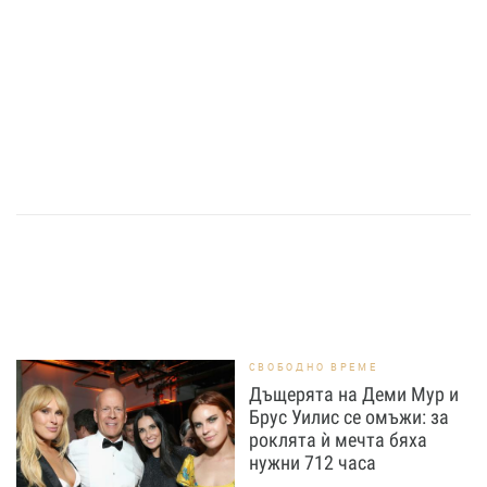
СВОБОДНО ВРЕМЕ
Дъщерята на Деми Мур и
Брус Уилис се омъжи: за
роклята ѝ мечта бяха
нужни 712 часа