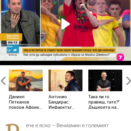
Previous
Ne
Даниел
Антонио
Така ли го
Л
Петканов
Бандерас:
правиш, тате?“
Б
покори Африка:
Инфарктът
Дъщерята на
р
пингвини,
беше най-
Орлин Павлов
м
акули и
хубавото нещо,
го имитира
н
незабравими
което ми се е
с
ече е ясно – Вениамин e големият
гледки от
случвало
и