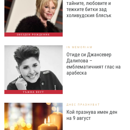
тайните, любовите и
тежките битки зад
холивудския блясък
ЗВЕЗДЕН РОЖДЕНИК
IN MEMORIAM
Отиде си Джансевер
Далипова –
емблематичният глас на
арабеска
ТЪЖНА ВЕСТ
ДНЕС ПРАЗНУВАТ
Кой празнува имен ден
на 9 август