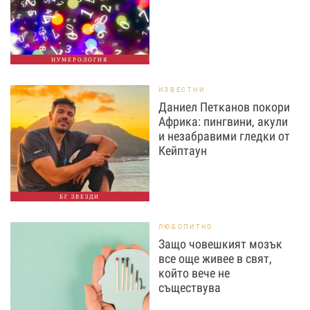
НУМЕРОЛОГИЯ
ИЗВЕСТНИ
Даниел Петканов покори
Африка: пингвини, акули
и незабравими гледки от
Кейптаун
БГ ЗВЕЗДИ
ЛЮБОПИТНО
Защо човешкият мозък
все още живее в свят,
който вече не
съществува