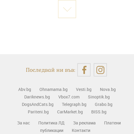
Последвай ни във:
Abv.bg
Ohnamama.bg
Vesti.bg
Nova.bg
Dariknews.bg
Vbox7.com
Sinoptik.bg
DogsAndCats.bg
Telegraph.bg
Grabo.bg
Pariteni.bg
CarMarket.bg
BISS.bg
За нас
Политика ЛД
За реклама
Платени
публикации
Контакти