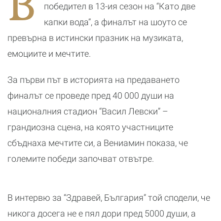
В
Кейптаун
с
победител в 13-ия сезон на “Като две
капки вода”, а финалът на шоуто се
превърна в истински празник на музиката,
емоциите и мечтите.
За първи път в историята на предаването
финалът се проведе пред 40 000 души на
националния стадион “Васил Левски” –
грандиозна сцена, на която участниците
сбъднаха мечтите си, а Вениамин показа, че
големите победи започват отвътре.
В интервю за “Здравей, България” той сподели, че
никога досега не е пял дори пред 5000 души, а