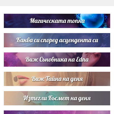
Любомира Башева разтопи мрежата с най-нежните
кадри с Башар Рахал и малкия им син
Магическата топка
Дъщерята на Тодор Батков вдигна сватба, Стоичков и
Братя Аргирови я изненадаха с песен
Каква си според асцендента си
Виж Съновника на Edna
Виж Тайна на деня
Изтегли Късмет на деня