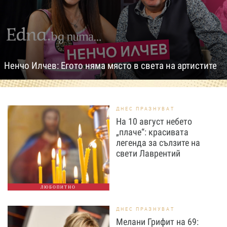
Ненчо Илчев: Егото няма място в света на артистите
ДНЕС ПРАЗНУВАТ
На 10 август небето
„плаче“: красивата
легенда за сълзите на
свети Лаврентий
ЛЮБОПИТНО
ДНЕС ПРАЗНУВАТ
Мелани Грифит на 69: