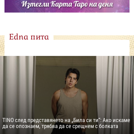
Изтегли Карта Таро на деня
Edna пита
TINO след представянето на „Била си ти“: Ако искаме
да се опознаем, трябва да се срещнем с болката