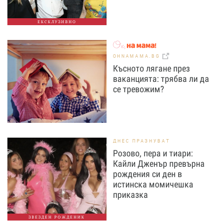
ЕКСКЛУЗИВНО
OHNAMAMA.BG
Късното лягане през
ваканцията: трябва ли да
се тревожим?
ДНЕС ПРАЗНУВАТ
Розово, пера и тиари:
Кайли Дженър превърна
рождения си ден в
истинска момичешка
приказка
ЗВЕЗДЕН РОЖДЕНИК