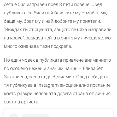
сега е бил изправен пред 8 пъти повече. Сред
публиката са били най-близките му – майка му,
баща му, брат му и най-добрите му приятели.
“Виждах ги от сцената, защото се бяха изправили
на крака”, разказа той, а в очите му личеше колко
много означава тази подкрепа.
Но един човек в публиката привлече вниманието
по особено нежен и значим начин – Елизабет
Захариева, жената до Вениамин. След победата
тя публикува в Instagram емоционално послание,
което разкри непозната досега страна от личния
свят на артиста: