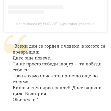
A post shared by ELIZABET (@elizabet_zaharieva)
“Всеки ден се гордея с човека, в когото се
превръщаш.
Днес още повече.
Ти не просто победи шоуто — ти победи
себе си.
Това е само началото на нещо още по-
голямо.
Винаги съм вярвала в теб. Днес вярва и
цяла България.
Обичам те!”