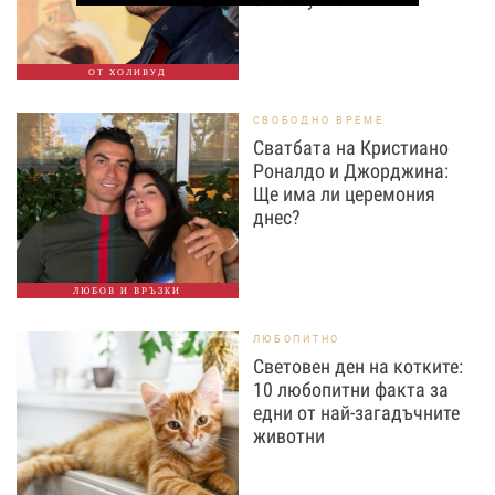
ОТ ХОЛИВУД
СВОБОДНО ВРЕМЕ
Сватбата на Кристиано
Роналдо и Джорджина:
Ще има ли церемония
днес?
ЛЮБОВ И ВРЪЗКИ
ЛЮБОПИТНО
Световен ден на котките:
10 любопитни факта за
едни от най-загадъчните
животни