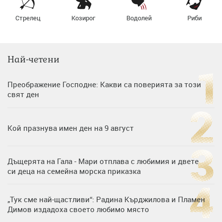
Стрелец
Козирог
Водолей
Риби
Най-четени
Преображение Господне: Какви са поверията за този
свят ден
Кой празнува имен ден на 9 август
Дъщерята на Гала - Мари отплава с любимия и двете
си деца на семейна морска приказка
„Тук сме най-щастливи“: Радина Кърджилова и Пламен
Димов издадоха своето любимо място