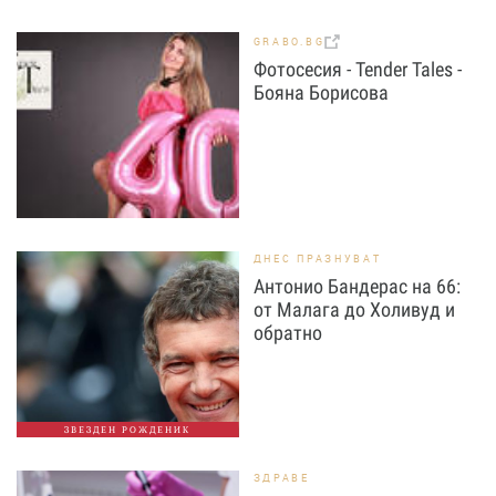
GRABO.BG
Фотосесия - Tender Tales -
Бояна Борисова
ДНЕС ПРАЗНУВАТ
Антонио Бандерас на 66:
от Малага до Холивуд и
обратно
ЗВЕЗДЕН РОЖДЕНИК
ЗДРАВЕ