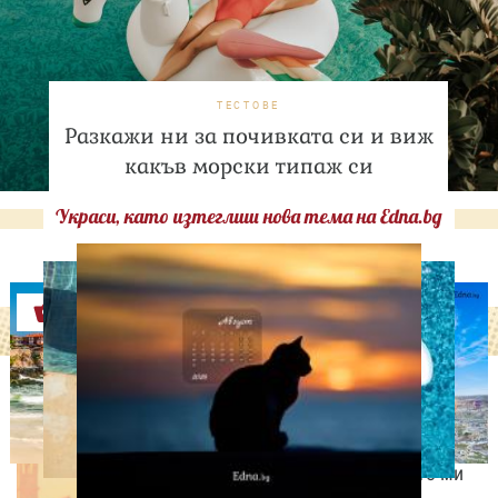
ТЕСТОВЕ
Разкажи ни за почивката си и виж
какъв морски типаж си
Украси, като изтеглиш нова тема на Edna.bg
Оферти
ИЗВЕСТНИ
Антонио Бандерас:
Инфарктът беше най-
хубавото нещо, което ми
се е случвало