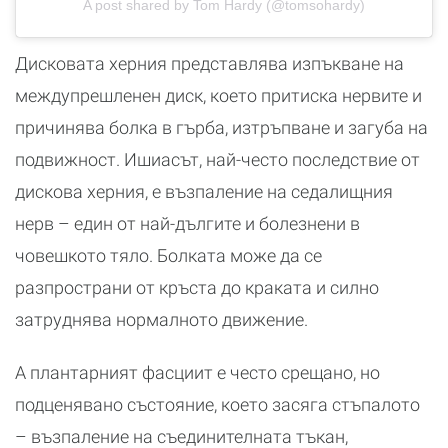
A post shared by Tom Hardy (@tomsohardy)
Дисковата херния представлява изпъкване на
междупрешленен диск, което притиска нервите и
причинява болка в гърба, изтръпване и загуба на
подвижност. Ишиасът, най-често последствие от
дискова херния, е възпаление на седалищния
нерв – един от най-дългите и болезнени в
човешкото тяло. Болката може да се
разпространи от кръста до краката и силно
затруднява нормалното движение.
А плантарният фасциит е често срещано, но
подценявано състояние, което засяга стъпалото
– възпаление на съединителната тъкан,