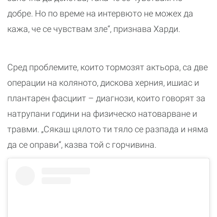
добре. Но по време на интервюто не можех да
кажа, че се чувствам зле“, признава Харди.
Сред проблемите, които тормозят актьора, са две
операции на коляното, дискова херния, ишиас и
плантарен фасциит – диагнози, които говорят за
натрупани години на физическо натоварване и
травми. „Сякаш цялото ти тяло се разпада и няма
да се оправи“, казва той с горчивина.