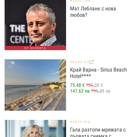
ИЗВЕСТНИ
Мат Лебланк с нова
любов?
ОТ ХОЛИВУД
GRABO.BG
Край Варна - Sirius Beach
Hotel****
75.48 €
102.00 €
147.63 лв
199.49 лв
ИЗВЕСТНИ
Гала разтопи мрежата с
първата снимка с