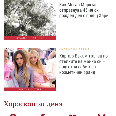
Как Меган Маркъл
отпразнува 45-ия си
рожден ден с принц Хари
КРАЛСКИ НОВИНИ
СВОБОДНО ВРЕМЕ
Харпър Бекъм тръгва по
стъпките на майка си –
подготвя собствен
козметичен бранд
БЛЯСЪК И СТИЛ
Хороскоп за деня