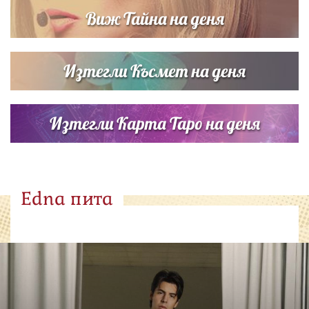
Виж Тайна на деня
Изтегли Късмет на деня
Изтегли Карта Таро на деня
Edna пита