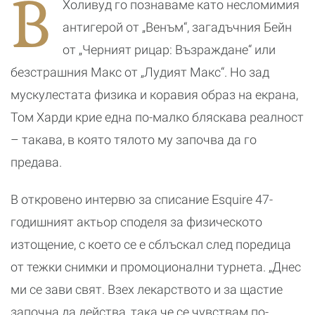
В
Холивуд го познаваме като несломимия
Джоли
чакала някой
да ме спаси
антигерой от „Венъм“, загадъчния Бейн
от „Черният рицар: Възраждане“ или
безстрашния Макс от „Лудият Макс“. Но зад
мускулестата физика и коравия образ на екрана,
Том Харди крие една по-малко бляскава реалност
– такава, в която тялото му започва да го
предава.
В откровено интервю за списание Esquire 47-
годишният актьор споделя за физическото
изтощение, с което се е сблъскал след поредица
от тежки снимки и промоционални турнета. „Днес
ми се зави свят. Взех лекарството и за щастие
започна да действа, така че се чувствам по-