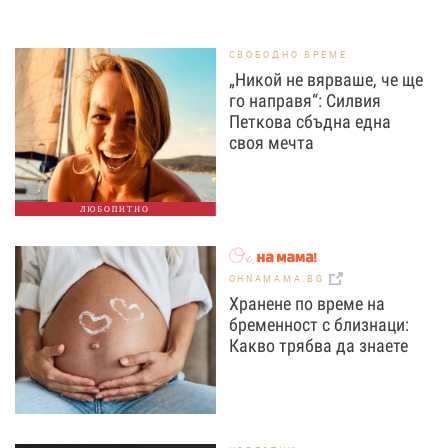
СВОБОДНО ВРЕМЕ
„Никой не вярваше, че ще
го направя“: Силвия
Петкова сбъдна една
своя мечта
ЛЮБОПИТНО
OHNAMAMA.BG
Хранене по време на
бременност с близнаци:
Какво трябва да знаете