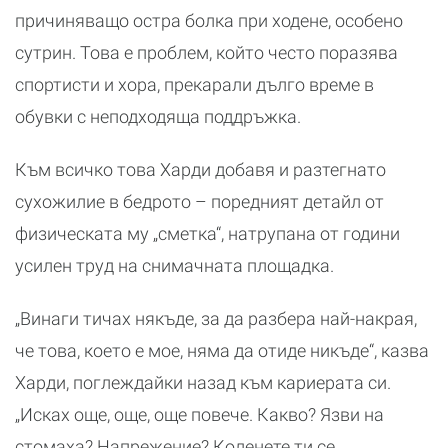
причиняващо остра болка при ходене, особено
сутрин. Това е проблем, който често поразява
спортисти и хора, прекарали дълго време в
обувки с неподходяща поддръжка.
Към всичко това Харди добавя и разтегнато
сухожилие в бедрото – поредният детайл от
физическата му „сметка“, натрупана от години
усилен труд на снимачната площадка.
„Винаги тичах някъде, за да разбера най-накрая,
че това, което е мое, няма да отиде никъде“, казва
Харди, поглеждайки назад към кариерата си.
„Исках още, още, още повече. Какво? Язви на
стомаха? Напрежение? Коленете ти се