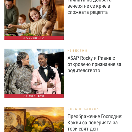
вечеря не се крие в
сложната рецепта
ЛЮБОПИТНО
ИЗВЕСТНИ
A$AP Rocky и Риана с
откровено признание за
родителството
ОТ ХОЛИВУД
ДНЕС ПРАЗНУВАТ
Преображение Господне:
Какви са поверията за
този свят ден