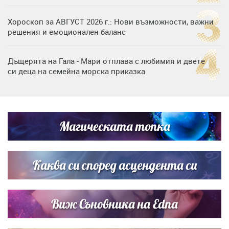
Хороскоп за АВГУСТ 2026 г.: Нови възможности, важни
решения и емоционален баланс
Дъщерята на Гала - Мари отплава с любимия и двете
си деца на семейна морска приказка
Дъщерята на Тодор Батков вдигна сватба, Стоичков и
Братя Аргирови я изненадаха с песен
Магическата топка
Дневен хороскоп за 6 август, четвъртък
Каква си според асцендента си
Виж Съновника на Edna