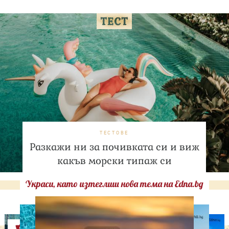
ТЕСТОВЕ
Разкажи ни за почивката си и виж
какъв морски типаж си
Украси, като изтеглиш нова тема на Edna.bg
Оферти