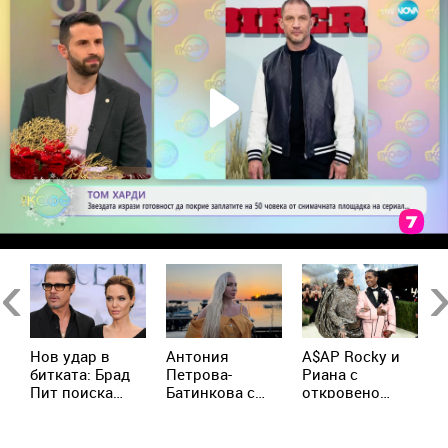
Previous
Ne
и
Нов удар в
Антония
A$AP Rocky и
Г
битката: Брад
Петрова-
Риана с
м
Пит поиска
Батинкова с
откровено
п
достъп до
неочаквана
признание за
с
тайните на
изповед:
родителството
в
а
Анджелина
Никога не съм
Д