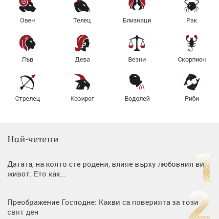
Овен
Телец
Близнаци
Рак
Лъв
Дева
Везни
Скорпион
Стрелец
Козирог
Водолей
Риби
Най-четени
Датата, на която сте родени, влияе върху любовния ви
живот. Ето как...
Преображение Господне: Какви са поверията за този
свят ден