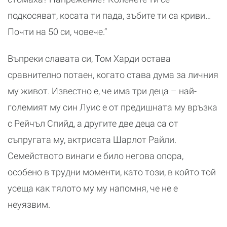
подкосяват, косата ти пада, зъбите ти са криви…
Почти на 50 си, човече.“
Въпреки славата си, Том Харди остава
сравнително потаен, когато става дума за личния
му живот. Известно е, че има три деца – най-
големият му син Луис е от предишната му връзка
с Рейчъл Спийд, а другите две деца са от
съпругата му, актрисата Шарлот Райли.
Семейството винаги е било негова опора,
особено в трудни моменти, като този, в който той
усеща как тялото му му напомня, че не е
неуязвим.