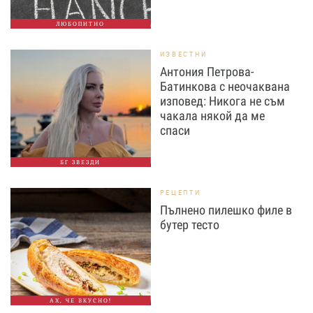
ЛЮБОПИТНО
ИЗВЕСТНИ
Антония Петрова-
Батинкова с неочаквана
изповед: Никога не съм
чакала някой да ме
спаси
БГ ЗВЕЗДИ
РЕЦЕПТИ
Пълнено пилешко филе в
бутер тесто
АХ, ЧЕ ВКУСНО!