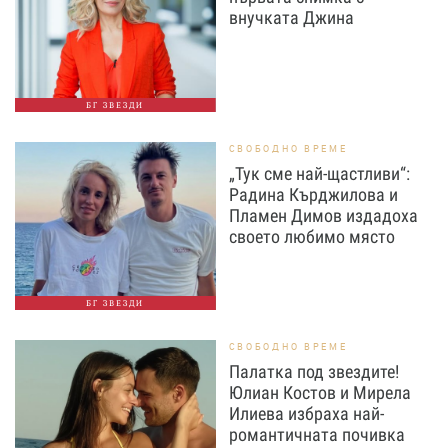
внучката Джина
БГ ЗВЕЗДИ
СВОБОДНО ВРЕМЕ
„Тук сме най-щастливи“:
Радина Кърджилова и
Пламен Димов издадоха
своето любимо място
БГ ЗВЕЗДИ
СВОБОДНО ВРЕМЕ
Палатка под звездите!
Юлиан Костов и Мирела
Илиева избраха най-
романтичната почивка