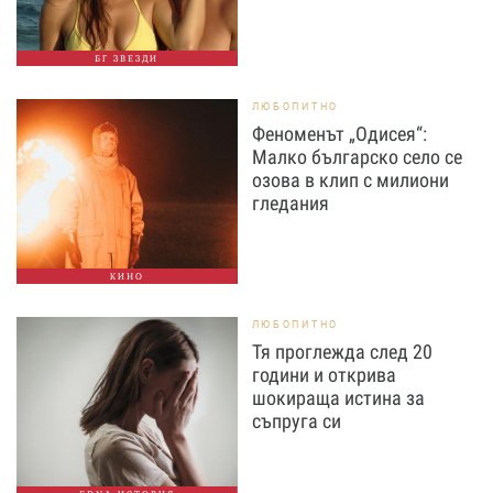
БГ ЗВЕЗДИ
ЛЮБОПИТНО
Феноменът „Одисея“:
Малко българско село се
озова в клип с милиони
гледания
КИНО
ЛЮБОПИТНО
Тя проглежда след 20
години и открива
шокираща истина за
съпруга си