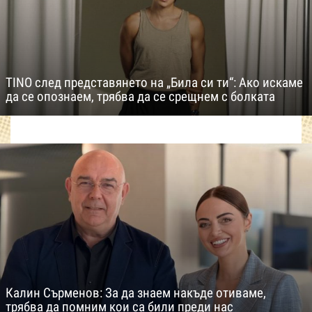
TINO след представянето на „Била си ти“: Ако искаме
да се опознаем, трябва да се срещнем с болката
Калин Сърменов: За да знаем накъде отиваме,
трябва да помним кои са били преди нас