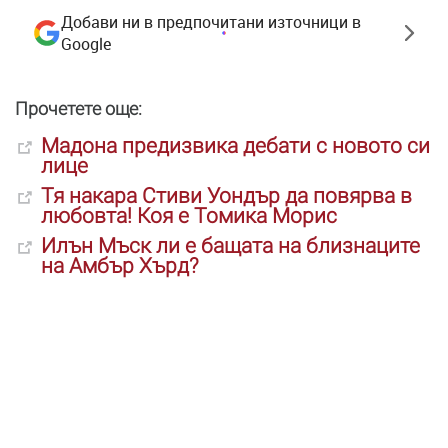
Добави ни в предпочитани източници в
Google
Прочетете още:
Мадона предизвика дебати с новото си
лице
Тя накара Стиви Уондър да повярва в
любовта! Коя е Томика Морис
Илън Мъск ли е бащата на близнаците
на Амбър Хърд?