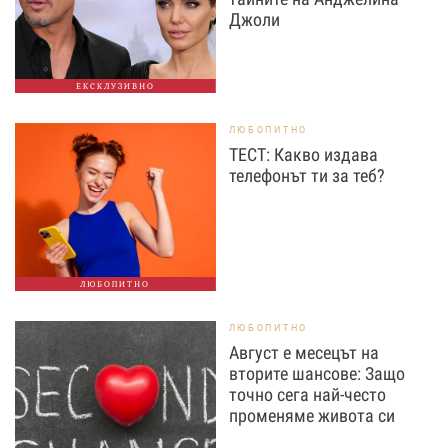
Джоли
ЕКСКЛУЗИВНО
ЛЮБОПИТНО
ТЕСТ: Какво издава
телефонът ти за теб?
ЛЮБОПИТНО
ЛЮБОПИТНО
Август е месецът на
вторите шансове: Защо
точно сега най-често
променяме живота си