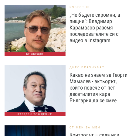
ИЗВЕСТНИ
„Не бъдете скромни, а
пищни“: Владимир
Карамазов разсмя
последователите си с
видео в Instagram
БГ ЗВЕЗДИ
ДНЕС ПРАЗНУВАТ
Какво не знаем за Георги
Мамалев - актьорът,
който повече от пет
десетилетия кара
България да се смее
ЗВЕЗДЕН РОЖДЕНИК
ОТ МЕН ЗА МЕН
Контролът – сила или