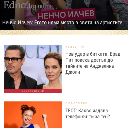
Ненчо Илчев: Егото няма място в света на артистите
ИЗВЕСТНИ
Нов удар в битката: Брад
Пит поиска достъп до
тайните на Анджелина
Джоли
ЕКСКЛУЗИВНО
ЛЮБОПИТНО
ТЕСТ: Какво издава
телефонът ти за теб?