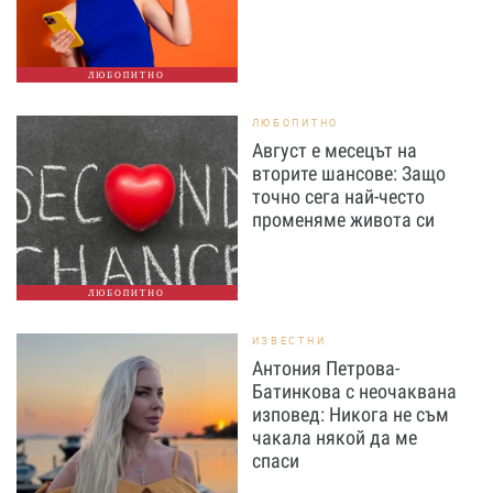
ЛЮБОПИТНО
ЛЮБОПИТНО
Август е месецът на
вторите шансове: Защо
точно сега най-често
променяме живота си
ЛЮБОПИТНО
ИЗВЕСТНИ
Антония Петрова-
Батинкова с неочаквана
изповед: Никога не съм
чакала някой да ме
спаси