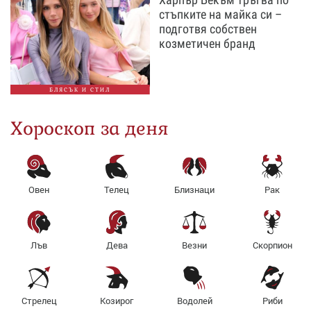
стъпките на майка си –
подготвя собствен
козметичен бранд
БЛЯСЪК И СТИЛ
Хороскоп за деня
Овен
Телец
Близнаци
Рак
Лъв
Дева
Везни
Скорпион
Стрелец
Козирог
Водолей
Риби