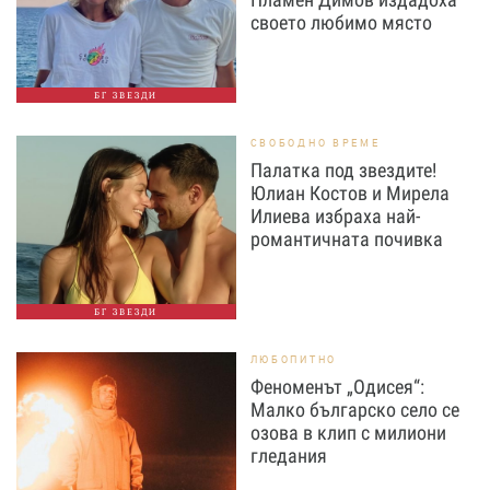
своето любимо място
БГ ЗВЕЗДИ
СВОБОДНО ВРЕМЕ
Палатка под звездите!
Юлиан Костов и Мирела
Илиева избраха най-
романтичната почивка
БГ ЗВЕЗДИ
ЛЮБОПИТНО
Феноменът „Одисея“:
Малко българско село се
озова в клип с милиони
гледания