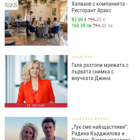
Хапване с компанията -
Ресторант Аракс
82.00 €
125.00 €
160.38 лв
244.48 лв
ИЗВЕСТНИ
Гала разтопи мрежата с
първата снимка с
внучката Джина
БГ ЗВЕЗДИ
СВОБОДНО ВРЕМЕ
„Тук сме най-щастливи“:
Радина Кърджилова и
Пламен Димов издадоха