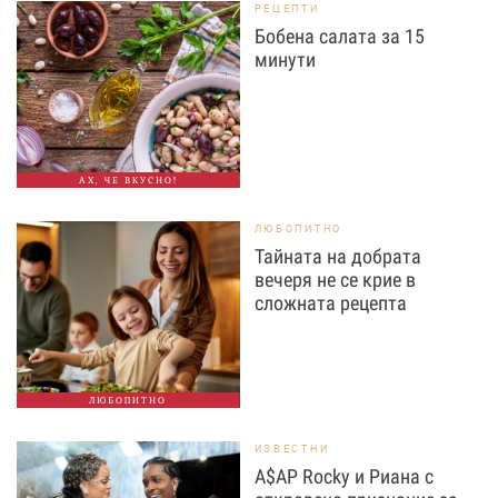
РЕЦЕПТИ
Бобена салата за 15
минути
АХ, ЧЕ ВКУСНО!
ЛЮБОПИТНО
Тайната на добрата
вечеря не се крие в
сложната рецепта
ЛЮБОПИТНО
ИЗВЕСТНИ
A$AP Rocky и Риана с