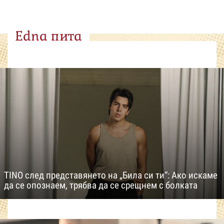
Edna пита
TINO след представянето на „Била си ти“: Ако искаме
да се опознаем, трябва да се срещнем с болката