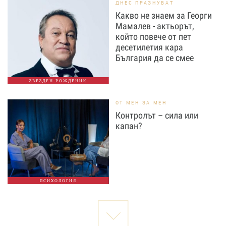
ДНЕС ПРАЗНУВАТ
Какво не знаем за Георги
Мамалев - актьорът,
който повече от пет
десетилетия кара
България да се смее
ЗВЕЗДЕН РОЖДЕНИК
ОТ МЕН ЗА МЕН
Контролът – сила или
капан?
ПСИХОЛОГИЯ