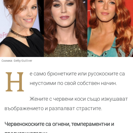
Снимка:
Getty/Gulliver
Н
е само брюнетките или русокоските са
неустоими по свой собствен начин.
Жените с червени коси също изкушават
въображението и разпалват страстите.
Червенокоските са огнени, темпераментни и