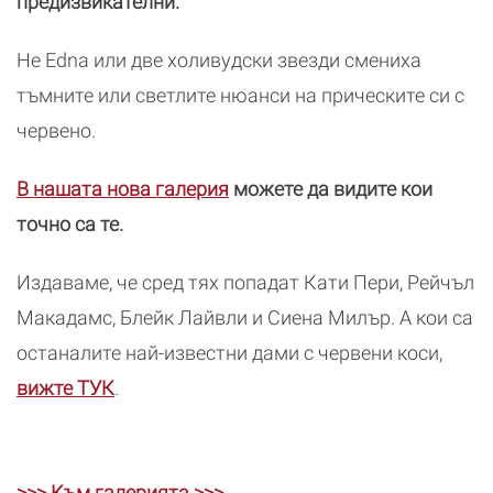
предизвикателни.
Не Edna или две холивудски звезди смениха
тъмните или светлите нюанси на прическите си с
червено.
В нашата нова галерия
можете да видите кои
точно са те.
Издаваме, че сред тях попадат Кати Пери, Рейчъл
Макадамс, Блейк Лайвли и Сиена Милър. А кои са
останалите най-известни дами с червени коси,
вижте ТУК
.
>>>
Към галерията
>>>