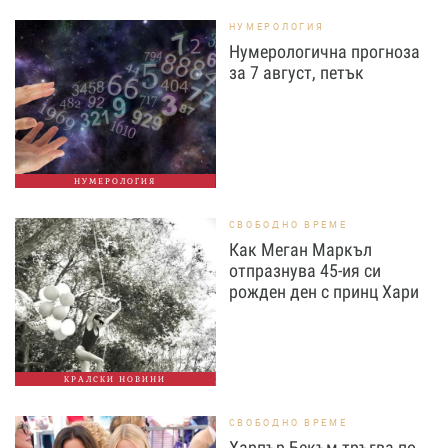
НУМЕРОЛОГИЯ
Нумерологична прогноза
за 7 август, петък
НУМЕРОЛОГИЯ
СВОБОДНО ВРЕМЕ
Как Меган Маркъл
отпразнува 45-ия си
рожден ден с принц Хари
КРАЛСКИ НОВИНИ
СВОБОДНО ВРЕМЕ
Харпър Бекъм тръгва по