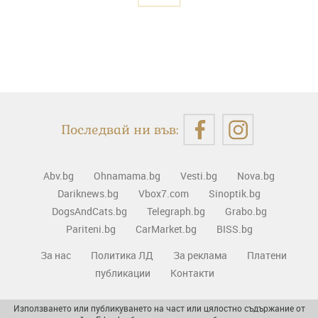
Последвай ни във:
Abv.bg
Ohnamama.bg
Vesti.bg
Nova.bg
Dariknews.bg
Vbox7.com
Sinoptik.bg
DogsAndCats.bg
Telegraph.bg
Grabo.bg
Pariteni.bg
CarMarket.bg
BISS.bg
За нас
Политика ЛД
За реклама
Платени
публикации
Контакти
Използването или публикуването на част или цялостно съдържание от