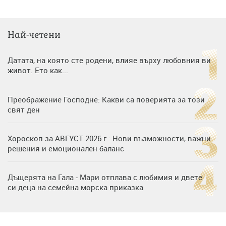
Най-четени
Датата, на която сте родени, влияе върху любовния ви
живот. Ето как...
Преображение Господне: Какви са поверията за този
свят ден
Хороскоп за АВГУСТ 2026 г.: Нови възможности, важни
решения и емоционален баланс
Дъщерята на Гала - Мари отплава с любимия и двете
си деца на семейна морска приказка
Дъщерята на Тодор Батков вдигна сватба, Стоичков и
Братя Аргирови я изненадаха с песен