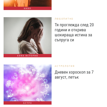
КИНО
ЛЮБОПИТНО
Тя проглежда след 20
години и открива
шокираща истина за
съпруга си
EDNA ИСТОРИЯ
АСТРОЛОГИЯ
Дневен хороскоп за 7
август, петък
АСТРО