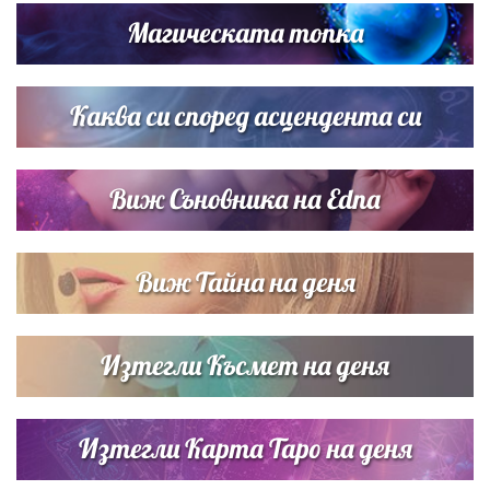
Магическата топка
Дневен хороскоп за 6 август, четвъртък
Каква си според асцендента си
Виж Съновника на Edna
Виж Тайна на деня
Изтегли Късмет на деня
Изтегли Карта Таро на деня