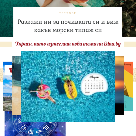
ТЕСТОВЕ
Разкажи ни за почивката си и виж
какъв морски типаж си
Украси, като изтеглиш нова тема на Edna.bg
Оферти
АСТРОЛОГИЯ
Дневен хороскоп за 6
август, четвъртък