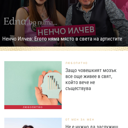
Ненчо Илчев: Егото няма място в света на артистите
ЛЮБОПИТНО
Защо човешкият мозък
все още живее в свят,
който вече не
съществува
ЛЮБОПИТНО
ОТ МЕН ЗА МЕН
Не е нужно да заслужиш