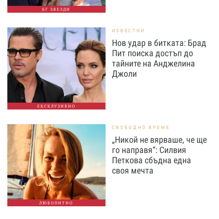
БГ ЗВЕЗДИ
ИЗВЕСТНИ
Нов удар в битката: Брад
Пит поиска достъп до
тайните на Анджелина
Джоли
ЕКСКЛУЗИВНО
СВОБОДНО ВРЕМЕ
„Никой не вярваше, че ще
го направя“: Силвия
Петкова сбъдна една
своя мечта
ЛЮБОПИТНО