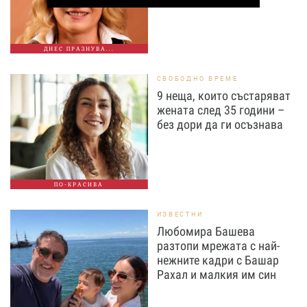
ДНЕС ПРАЗНУВА...
СВОБОДНО ВРЕМЕ
9 неща, които състаряват
жената след 35 години –
без дори да ги осъзнава
ПО-КРАСИВА
ИЗВЕСТНИ
Любомира Башева
разтопи мрежата с най-
нежните кадри с Башар
Рахал и малкия им син