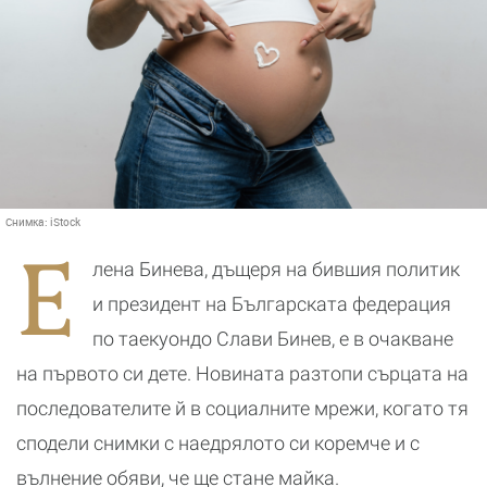
Снимка:
iStock
Е
лена Бинева, дъщеря на бившия политик
и президент на Българската федерация
по таекуондо Слави Бинев, е в очакване
на първото си дете. Новината разтопи сърцата на
последователите й в социалните мрежи, когато тя
сподели снимки с наедрялото си коремче и с
вълнение обяви, че ще стане майка.