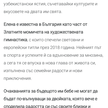
узбекистански ястия, съчетавайки културите и
вкусовете на двата им свята.
Елена е известна в България като част от
Златните момичета на художествената
гимнастика
, с които спечели световни и
европейски титли през 2018 година. Нейният път
в спорта и успехите й са вдъхновение за мнозина,
а сега тя се впуска в нова глава от живота си,
изпълнена със семейни радости и нови
приключения.
Очакванията за бъдещото им бебе не могат да
бъдат по-вълнуващи за двойката, която вече е
споделила радостта си със своите близки и