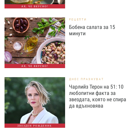
АХ, ЧЕ ВКУСНО!
РЕЦЕПТИ
Бобена салата за 15
минути
АХ, ЧЕ ВКУСНО!
ДНЕС ПРАЗНУВАТ
Чарлийз Терон на 51: 10
любопитни факта за
звездата, която не спира
да вдъхновява
ЗВЕЗДЕН РОЖДЕНИК