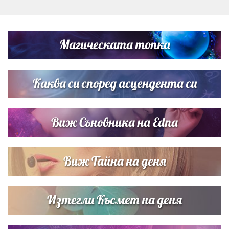
Дъщерята на Тодор Батков вдигна сватба, Стоичков и
Братя Аргирови я изненадаха с песен
Магическата топка
Дневен хороскоп за 6 август, четвъртък
Каква си според асцендента си
Виж Съновника на Edna
Виж Тайна на деня
Изтегли Късмет на деня