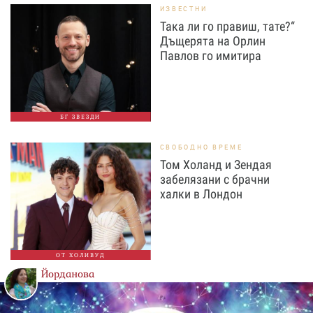
ИЗВЕСТНИ
Така ли го правиш, тате?“
Дъщерята на Орлин
Павлов го имитира
БГ ЗВЕЗДИ
СВОБОДНО ВРЕМЕ
Том Холанд и Зендая
забелязани с брачни
халки в Лондон
ОТ ХОЛИВУД
Йорданова