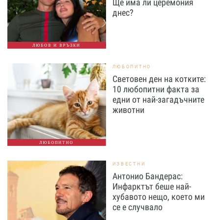
Ще има ли церемония
днес?
ЛЮБОВ И ВРЪЗКИ
ЛЮБОПИТНО
Световен ден на котките:
10 любопитни факта за
едни от най-загадъчните
животни
ЛЮБОПИТНО
ИЗВЕСТНИ
Антонио Бандерас:
Инфарктът беше най-
хубавото нещо, което ми
се е случвало