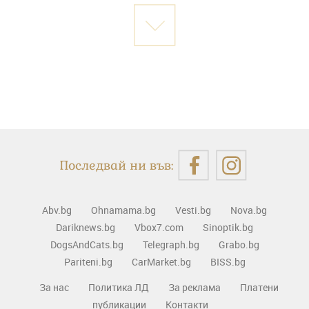
Последвай ни във:
Abv.bg
Ohnamama.bg
Vesti.bg
Nova.bg
Dariknews.bg
Vbox7.com
Sinoptik.bg
DogsAndCats.bg
Telegraph.bg
Grabo.bg
Pariteni.bg
CarMarket.bg
BISS.bg
За нас
Политика ЛД
За реклама
Платени
публикации
Контакти