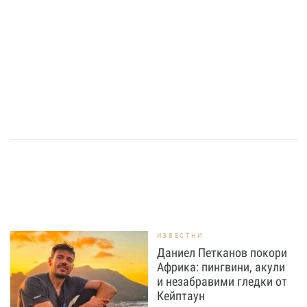
ИЗВЕСТНИ
Даниел Петканов покори
Африка: пингвини, акули
и незабравими гледки от
Кейптаун