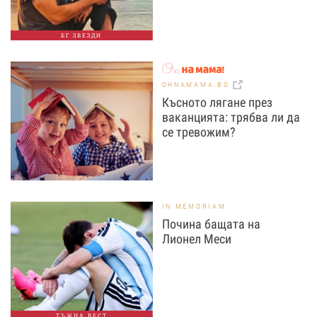
БГ ЗВЕЗДИ
OHNAMAMA.BG
Късното лягане през
ваканцията: трябва ли да
се тревожим?
IN MEMORIAM
Почина бащата на
Лионел Меси
ТЪЖНА ВЕСТ