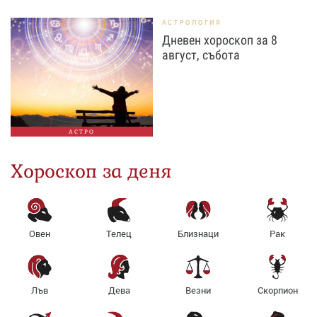
АСТРОЛОГИЯ
Дневен хороскоп за 8
август, събота
АСТРО
Хороскоп за деня
Овен
Телец
Близнаци
Рак
Лъв
Дева
Везни
Скорпион