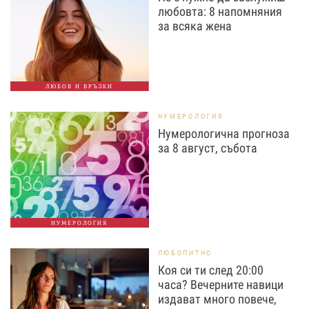
любовта: 8 напомняния
за всяка жена
ЛЮБОВ И ВРЪЗКИ
НУМЕРОЛОГИЯ
Нумерологична прогноза
за 8 август, събота
НУМЕРОЛОГИЯ
ЛЮБОПИТНО
Коя си ти след 20:00
часа? Вечерните навици
издават много повече,