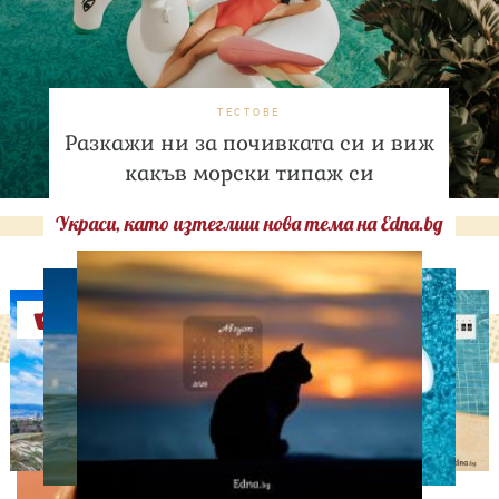
ТЕСТОВЕ
Разкажи ни за почивката си и виж
какъв морски типаж си
Украси, като изтеглиш нова тема на Edna.bg
Оферти
ДНЕС ПРАЗНУВАТ
Албена Павлова на 60:
Талант, хумор и
незабравими роли