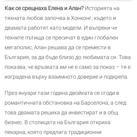
Как се срещнаха Елена и Алан?
Историята на
тяхната любов започва в Хонконг, където и
двамата работят като модели. И въпреки че
техните пътища се пресичат в един глобален
мегаполис, Алан решава да се премести в
България, за да бъде близо до любимата си. Това
показва, че връзката им не е само за показ – тя е
изградена върху взаимното доверие и подкрепа.
През януари тази година двойката се сгоди в
романтичната обстановка на Барселона, а след
това двамата решиха да инвестират и в общ
бизнес. В столицата на България откриха
пекарна, която предлага традиционни