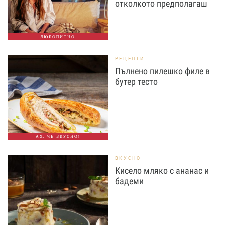
отколкото предполагаш
ЛЮБОПИТНО
РЕЦЕПТИ
Пълнено пилешко филе в
бутер тесто
АХ, ЧЕ ВКУСНО!
ВКУСНО
Кисело мляко с ананас и
бадеми