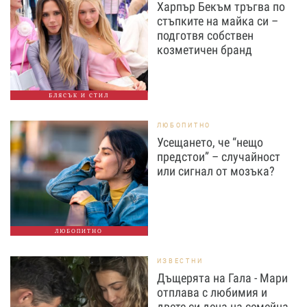
Харпър Бекъм тръгва по
стъпките на майка си –
подготвя собствен
козметичен бранд
БЛЯСЪК И СТИЛ
ЛЮБОПИТНО
Усещането, че “нещо
предстои” – случайност
или сигнал от мозъка?
ЛЮБОПИТНО
ИЗВЕСТНИ
Дъщерята на Гала - Мари
отплава с любимия и
двете си деца на семейна