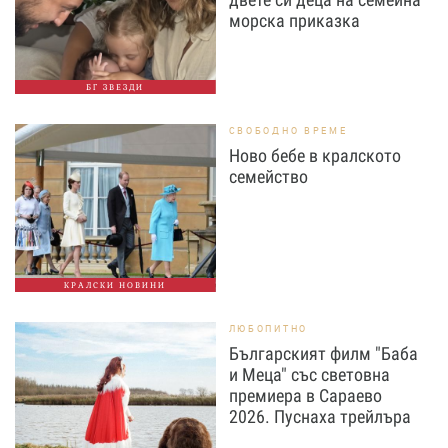
морска приказка
БГ ЗВЕЗДИ
СВОБОДНО ВРЕМЕ
Ново бебе в кралското
семейство
КРАЛСКИ НОВИНИ
ЛЮБОПИТНО
Българският филм "Баба
и Меца" със световна
премиера в Сараево
2026. Пуснаха трейлъра