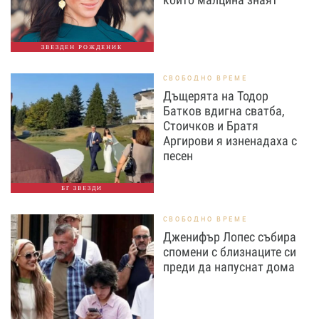
ЗВЕЗДЕН РОЖДЕНИК
СВОБОДНО ВРЕМЕ
Дъщерята на Тодор
Батков вдигна сватба,
Стоичков и Братя
Аргирови я изненадаха с
песен
БГ ЗВЕЗДИ
СВОБОДНО ВРЕМЕ
Дженифър Лопес събира
спомени с близнаците си
преди да напуснат дома