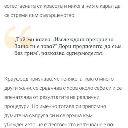
естествената си красота и никога не я е карал да
се стреми към съвършенство.
„Той ми казва: „Изглеждаш прекрасно.
Защо ти е това?“ Дори предпочита да съм
без грим“, разказва супермоделът.
Крауфорд признава, че понякога, както много
други жени, се сравнява с хора около себе си и се
впечатлява от резултатите на различни
процедури. Но именно тогава си припомня
думите на съпруга си и се връща към
убеждението, че естественото излъчване е по-