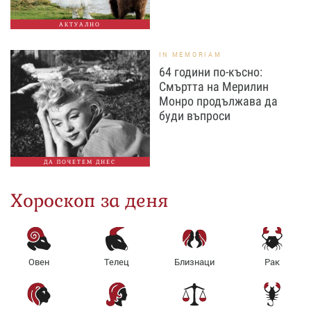
АКТУАЛНО
IN MEMORIAM
64 години по-късно:
Смъртта на Мерилин
Монро продължава да
буди въпроси
ДА ПОЧЕТЕМ ДНЕС
Хороскоп за деня
Овен
Телец
Близнаци
Рак