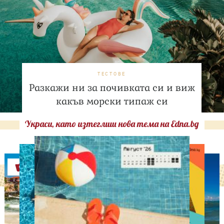
ТЕСТОВЕ
Разкажи ни за почивката си и виж
какъв морски типаж си
Украси, като изтеглиш нова тема на Edna.bg
Оферти
ЛЮБОПИТНО
Историческа промяна: