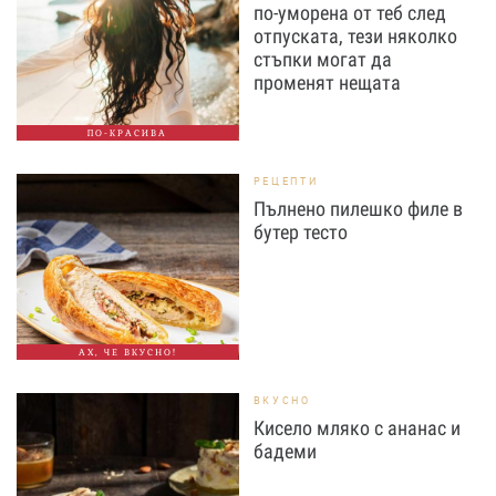
по-уморена от теб след
отпуската, тези няколко
стъпки могат да
променят нещата
ПО-КРАСИВА
РЕЦЕПТИ
Пълнено пилешко филе в
бутер тесто
АХ, ЧЕ ВКУСНО!
ВКУСНО
Кисело мляко с ананас и
бадеми