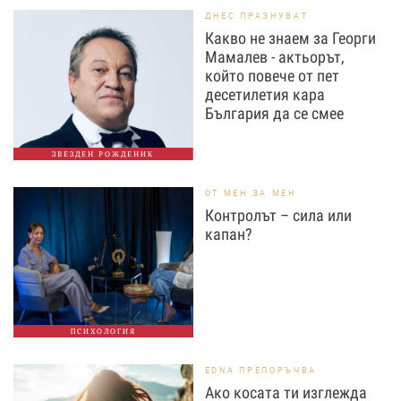
ДНЕС ПРАЗНУВАТ
Какво не знаем за Георги
Мамалев - актьорът,
който повече от пет
десетилетия кара
България да се смее
ЗВЕЗДЕН РОЖДЕНИК
ОТ МЕН ЗА МЕН
Контролът – сила или
капан?
ПСИХОЛОГИЯ
EDNA ПРЕПОРЪЧВА
Ако косата ти изглежда