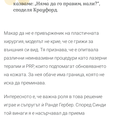
казваме: „Няма да го правим, нали?“,
споделя Крауфорд.
Макар да не е привърженик на пластичната
хирургия, моделът не крие, че се грижи за
външния си вид. Тя признава, че е опитвала
различни неинвазивни процедури като лазерни
терапии и PRP, които подпомагат обновяването
на кожата. За нея обаче има граница, която не
иска да преминава.
Интересното е, че важна роля в това решение
играе и съпругът ѝ Ранде Гербер. Според Синди
той винаги я е насърчавал да приема