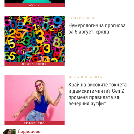
АСТРО
НУМЕРОЛОГИЯ
Нумерологична прогноза
за 5 август, сряда
НУМЕРОЛОГИЯ
МОДА И КРАСОТА
Край на високите токчета
и дамските чанти? Gen Z
променя правилата за
вечерния аутфит
ЛЮБОПИТНО
Йорданова