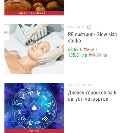
ДНЕС ПРАЗНУВА...
GRABO.BG
RF лифтинг - Glow skin
studio
53.69 €
76.69 €
105.01 лв
149.99 лв
АСТРОЛОГИЯ
Дневен хороскоп за 6
август, четвъртък
АСТРО