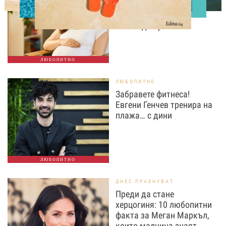
Жените над 40 години
раждат по-често от
тийнейджърките
ЛЮБОПИТНО
ЛЮБОПИТНО
Забравете фитнеса!
Евгени Генчев тренира на
плажа… с дини
ЛЮБОПИТНО
ДНЕС ПРАЗНУВАТ
Преди да стане
херцогиня: 10 любопитни
факта за Меган Маркъл,
които малцина знаят