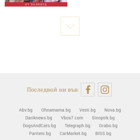
ОТ ХОЛИВУД
Последвай ни във:
Abv.bg
Ohnamama.bg
Vesti.bg
Nova.bg
Dariknews.bg
Vbox7.com
Sinoptik.bg
DogsAndCats.bg
Telegraph.bg
Grabo.bg
Pariteni.bg
CarMarket.bg
BISS.bg