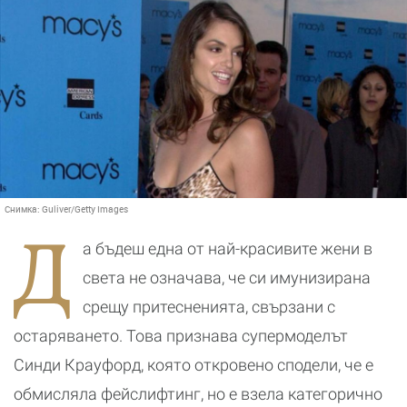
Снимка:
Guliver/Getty Images
Д
а бъдеш една от най-красивите жени в
света не означава, че си имунизирана
срещу притесненията, свързани с
остаряването. Това признава супермоделът
Синди Крауфорд, която откровено сподели, че е
обмисляла фейслифтинг, но е взела категорично