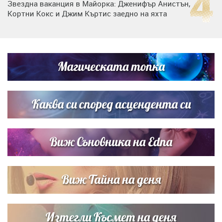
Звездна ваканция в Майорка: Дженифър Анистън,
Кортни Кокс и Джим Къртис заедно на яхта
Дъщерята на Тодор Батков вдигна сватба, Стоичков и
Братя Аргирови я изненадаха с песен
Магическата топка
Дъщерята на Гала - Мари отплава с любимия и двете
си деца на семейна морска приказка
Каква си според асцендента си
Виж Съновника на Edna
Виж Тайна на деня
Изтегли Късмет на деня