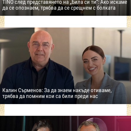
TINO след представянето на „Била си ти“: Ако искаме
да се опознаем, трябва да се срещнем с болката
Калин Сърменов: За да знаем накъде отиваме,
трябва да помним кои са били преди нас