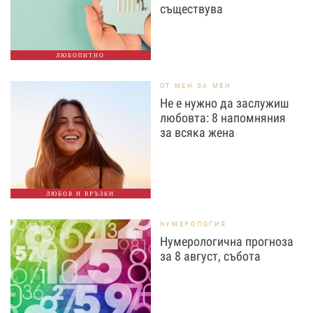
съществува
ЛЮБОПИТНО
ОТ МЕН ЗА МЕН
Не е нужно да заслужиш
любовта: 8 напомняния
за всяка жена
ЛЮБОВ И ВРЪЗКИ
НУМЕРОЛОГИЯ
Нумерологична прогноза
за 8 август, събота