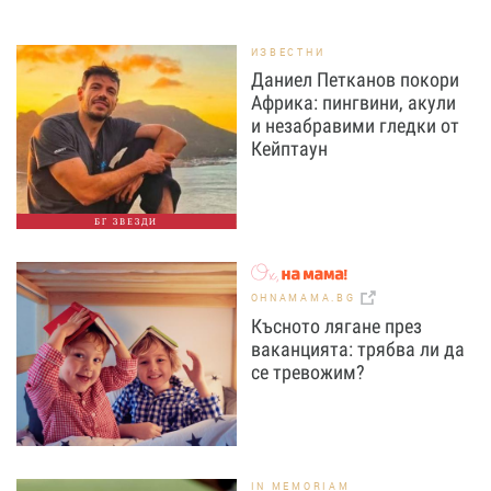
ИЗВЕСТНИ
Даниел Петканов покори
Африка: пингвини, акули
и незабравими гледки от
Кейптаун
БГ ЗВЕЗДИ
OHNAMAMA.BG
Късното лягане през
ваканцията: трябва ли да
се тревожим?
IN MEMORIAM