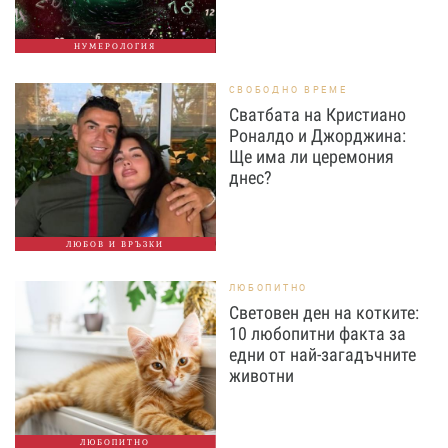
НУМЕРОЛОГИЯ
СВОБОДНО ВРЕМЕ
Сватбата на Кристиано
Роналдо и Джорджина:
Ще има ли церемония
днес?
ЛЮБОВ И ВРЪЗКИ
ЛЮБОПИТНО
Световен ден на котките:
10 любопитни факта за
едни от най-загадъчните
животни
ЛЮБОПИТНО