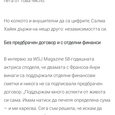
пета от това число.
Но колкото и внушителни да са цифрите, Салма
Хайек държи на нещо друго: независимостта си.
Без предбрачен договор и с отделни финанси
В интервю за WSJ Magazine 58-годишната
актриса споделя, че двамата с Франсоа-Анри
винаги са поддържали отделни финансови
сметки и никога не са подписвали предбрачен
договор. „Поддържам много аспекти от живота
си сама. Имам натиск да печеля определена сума
— и ми харесва. Сега съм решила, че искам да