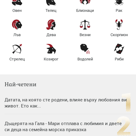
Овен
Телец
Близнаци
Рак
Лъв
Дева
Везни
Скорпион
Стрелец
Козирог
Водолей
Риби
Най-четени
Датата, на която сте родени, влияе върху любовния ви
живот. Ето как...
Дъщерята на Гала - Мари отплава с любимия и двете
си деца на семейна морска приказка