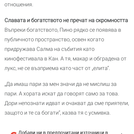
отношения.
Славата и богатството не пречат на скромността
Въпреки богатството, Пино рядко се появява в
публичното пространство, освен когато
придружава Салма на събития като
кинофестивала в Кан. А тя, макар и обградена от
лукс, не се възприема като част от „елита“.
„Да имаш пари за мен значи да не мислиш за
пари. А хората искат да говорят само за това.
Дори непознати идват и очакват да сме приятели,
защото и те са богати“, казва тя с усмивка.
Добави ни в предпочитани източници в