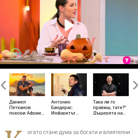
Previous
Ne
Даниел
Антонио
Така ли го
Л
Петканов
Бандерас:
правиш, тате?“
Б
покори Африка:
Инфарктът
Дъщерята на
р
пингвини,
беше най-
Орлин Павлов
м
акули и
хубавото нещо,
го имитира
н
незабравими
което ми се е
с
огато стане дума за богати и влиятелни
гледки от
случвало
и