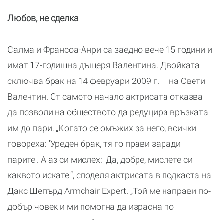
Любов, не сделка
Салма и Франсоа-Анри са заедно вече 15 години и
имат 17-годишна дъщеря Валентина. Двойката
сключва брак на 14 февруари 2009 г. – на Свети
Валентин. От самото начало актрисата отказва
да позволи на обществото да редуцира връзката
им до пари. „Когато се омъжих за него, всички
говореха: 'Уреден брак, тя го прави заради
парите'. А аз си мислех: 'Да, добре, мислете си
каквото искате'“, споделя актрисата в подкаста на
Дакс Шепърд Armchair Expert. „Той ме направи по-
добър човек и ми помогна да израсна по