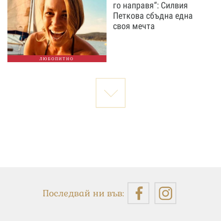
го направя“: Силвия
Петкова сбъдна една
своя мечта
ЛЮБОПИТНО
Последвай ни във: