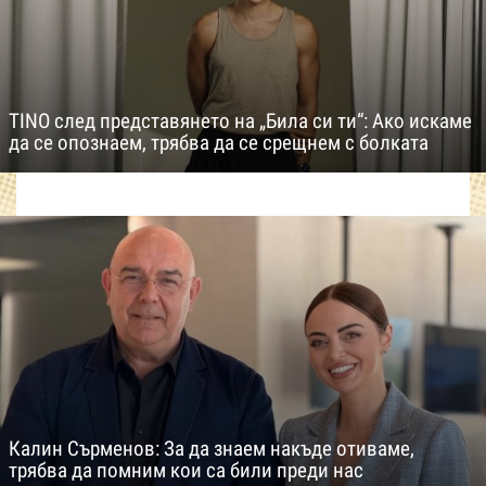
TINO след представянето на „Била си ти“: Ако искаме
да се опознаем, трябва да се срещнем с болката
Калин Сърменов: За да знаем накъде отиваме,
трябва да помним кои са били преди нас