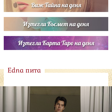
Виж Тайна на деня
Изтегли Късмет на деня
Изтегли Карта Таро на деня
Edna пита