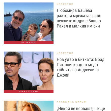
ИЗВЕСТНИ
Любомира Башева
разтопи мрежата с най-
нежните кадри с Башар
Рахал и малкия им син
БГ ЗВЕЗДИ
ИЗВЕСТНИ
Нов удар в битката: Брад
Пит поиска достъп до
тайните на Анджелина
Джоли
ЕКСКЛУЗИВНО
СВОБОДНО ВРЕМЕ
„Никой не вярваше, че ще