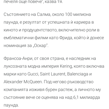
печеля още повече“, казва тя.
Състоянието на Салма, около 100 милиона
паунда, е резултат от успешната ѝ кариера в
киното и продуцентството, включително роли в
емблематични филми като Фрида, който ѝ донесе
номинация за „Оскар“.
Франсоа-Анри, от своя страна, е наследник на
луксозната модна империя Kering, която включва
марки като Gucci, Saint Laurent, Balenciaga и
Alexander McQueen. Под негово ръководство
компанията изживя бурен растеж, а личното му
състояние вече се оценява на над 6,1 милиарда
паунда.