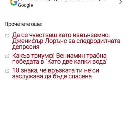
Google
Прочетете още:
Да се чувстваш като извънземно:
Дженифър Лорънс за следродилната
депресия
Какъв триумф! Вениамин трабна
победата в "Като две капки вода"
10 знака, че връзката ти не си
заслужава да бъде спасeна