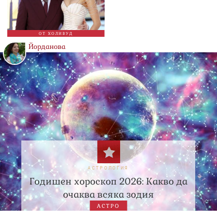
ОТ ХОЛИВУД
Йорданова
АСТРОЛОГИЯ
Годишен хороскоп 2026: Какво да
очаква всяка зодия
АСТРО