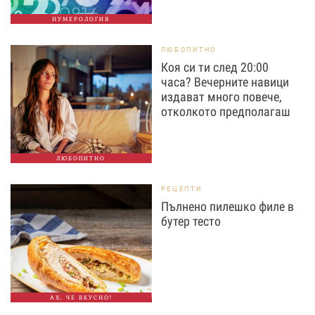
НУМЕРОЛОГИЯ
ЛЮБОПИТНО
Коя си ти след 20:00
часа? Вечерните навици
издават много повече,
отколкото предполагаш
ЛЮБОПИТНО
РЕЦЕПТИ
Пълнено пилешко филе в
бутер тесто
АХ, ЧЕ ВКУСНО!