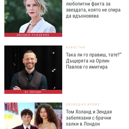
любопитни факта за
звездата, която не спира
да вдъхновява
ЗВЕЗДЕН РОЖДЕНИК
ИЗВЕСТНИ
Така ли го правиш, тате?“
Дъщерята на Орлин
Павлов го имитира
БГ ЗВЕЗДИ
СВОБОДНО ВРЕМЕ
Том Холанд и Зендая
забелязани с брачни
халки в Лондон