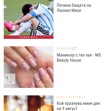
Почина бащата на
Лионел Меси
ТЪЖНА ВЕСТ
GRABO.BG
Маникюр с гел лак - МS
Beauty House
ДНЕС ПРАЗНУВАТ
Кой празнува имен ден
на 9 август