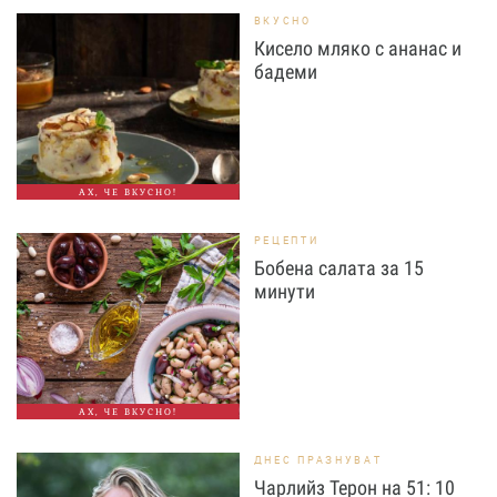
ВКУСНО
Кисело мляко с ананас и
бадеми
АХ, ЧЕ ВКУСНО!
РЕЦЕПТИ
Бобена салата за 15
минути
АХ, ЧЕ ВКУСНО!
ДНЕС ПРАЗНУВАТ
Чарлийз Терон на 51: 10