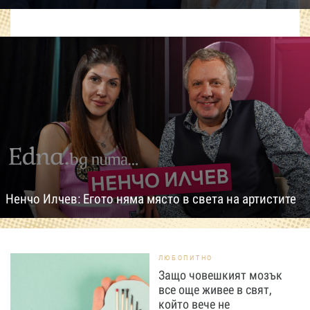
Ненчо Илчев: Егото няма място в света на артистите
ЛЮБОПИТНО
Защо човешкият мозък
все още живее в свят,
който вече не