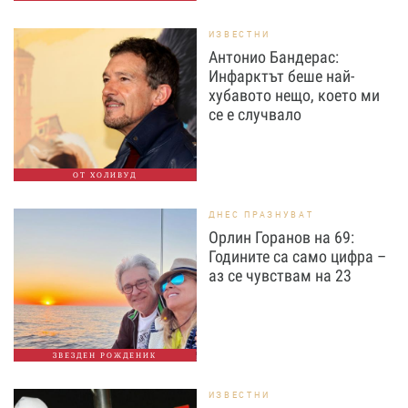
ИЗВЕСТНИ
Антонио Бандерас:
Инфарктът беше най-
хубавото нещо, което ми
се е случвало
ОТ ХОЛИВУД
ДНЕС ПРАЗНУВАТ
Орлин Горанов на 69:
Годините са само цифра –
аз се чувствам на 23
ЗВЕЗДЕН РОЖДЕНИК
ИЗВЕСТНИ