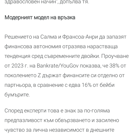
здравословен начин“, допълва тя.
Модерният модел на връзка
Решението на Салма и Франсоа-Анри да запазят
финансова автономия отразява нарастваща
тенденция сред съвременните двойки. Проучване
от 2023 г. на Bankrate/YouGov показва, че 38% от
поколението Z държат финансите си отделно от
партньора, в сравнение с едва 16% от бейби
бумърите.
Според експерти това е знак за по-голяма
предпазливост към обвързването и засилено
чувство за лична независимост в днешните