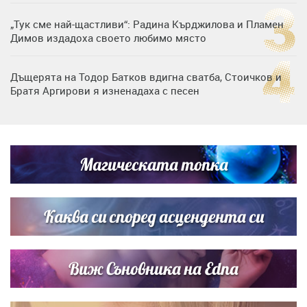
„Тук сме най-щастливи“: Радина Кърджилова и Пламен
Димов издадоха своето любимо място
Дъщерята на Тодор Батков вдигна сватба, Стоичков и
Братя Аргирови я изненадаха с песен
Дневен хороскоп за 6 август, четвъртък
Магическата топка
Списъкът е ясен: Джей Ло и Риана във ВИП гостите на
сватбата на Роналдо
Каква си според асцендента си
Виж Съновника на Edna