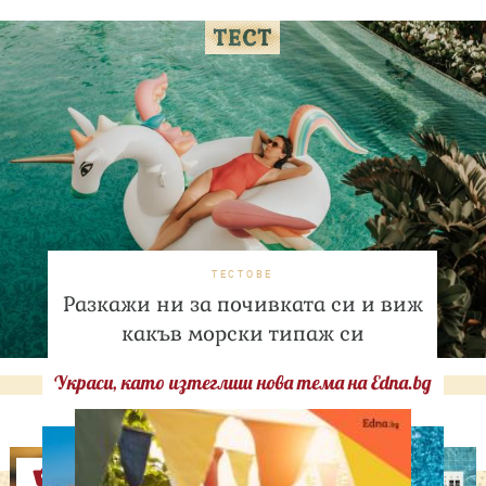
ТЕСТОВЕ
Разкажи ни за почивката си и виж
какъв морски типаж си
Украси, като изтеглиш нова тема на Edna.bg
Оферти