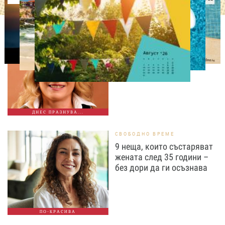
ДНЕС ПРАЗНУВАТ
Албена Павлова на 60:
Талант, хумор и
незабравими роли
ДНЕС ПРАЗНУВА...
СВОБОДНО ВРЕМЕ
9 неща, които състаряват
жената след 35 години –
без дори да ги осъзнава
ПО-КРАСИВА