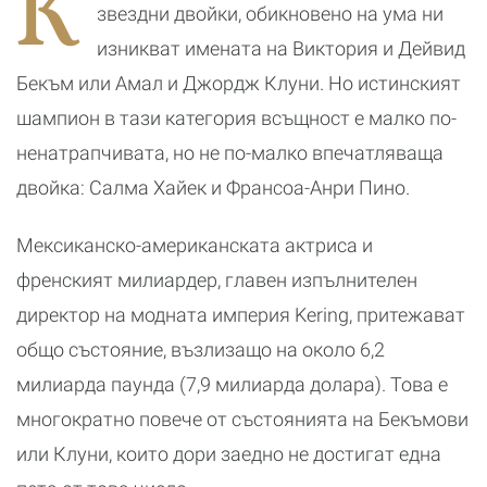
К
Кейптаун
с
звездни двойки, обикновено на ума ни
изникват имената на Виктория и Дейвид
Бекъм или Амал и Джордж Клуни. Но истинският
шампион в тази категория всъщност е малко по-
ненатрапчивата, но не по-малко впечатляваща
двойка: Салма Хайек и Франсоа-Анри Пино.
Мексиканско-американската актриса и
френският милиардер, главен изпълнителен
директор на модната империя Kering, притежават
общо състояние, възлизащо на около 6,2
милиарда паунда (7,9 милиарда долара). Това е
многократно повече от състоянията на Бекъмови
или Клуни, които дори заедно не достигат една