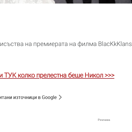
исъства на премиерата на филма BlacKkKlan
и ТУК колко прелестна беше Никол >>>
итани източници в Google