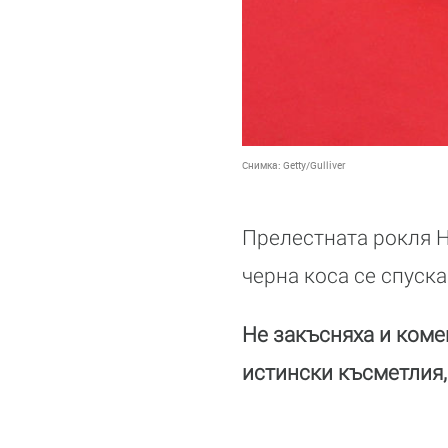
Снимка:
Getty/Gulliver
Прелестната рокля Н
черна коса се спуска
Не закъсняха и комен
истински късметлия,