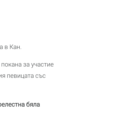
 в Кан.
 покана за участие
ия певицата със
релестна бяла