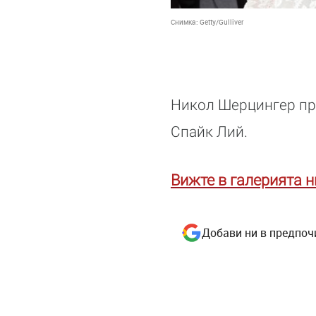
Снимка:
Getty/Gulliver
Никол Шерцингер пр
Спайк Лий.
Вижте в галерията н
Добави ни в предпоч