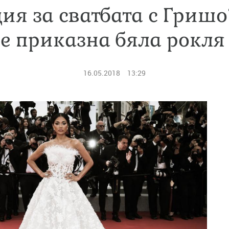
ия за сватбата с Гриш
е приказна бяла рокля
16.05.2018
13:29