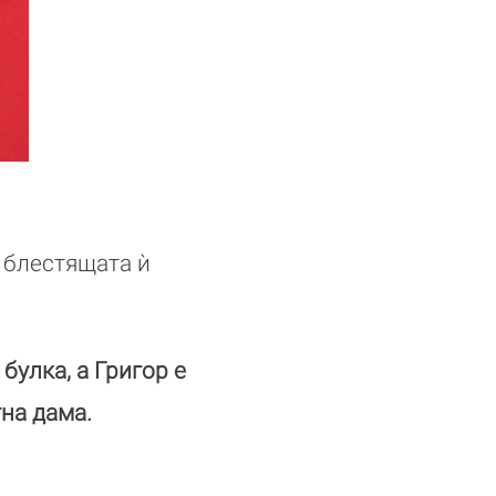
 блестящата ѝ
булка, а Григор е
на дама.