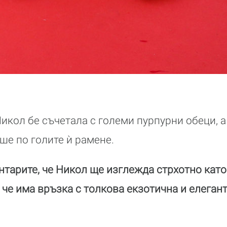
икол бе съчетала с големи пурпурни обеци, а
ше по голите ѝ рамене.
тарите, че Никол ще изглежда стрхотно като 
 че има връзка с толкова екзотична и елегант