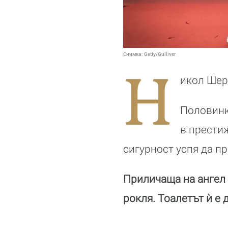
Снимка:
Getty/Gulliver
Н
икол Шер
Половинк
в прести
сигурност успя да п
Приличаща на ангел 
рокля. Тоалетът ѝ е 