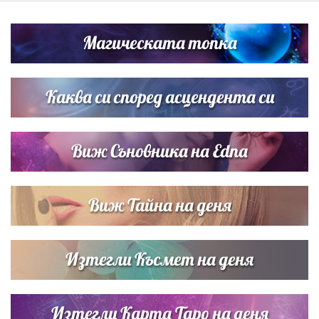
Дневен хороскоп за 6 август, четвъртък
Магическата топка
Списъкът е ясен: Джей Ло и Риана във ВИП гостите на
сватбата на Роналдо
Каква си според асцендента си
Виж Съновника на Edna
Виж Тайна на деня
Изтегли Късмет на деня
Изтегли Карта Таро на деня