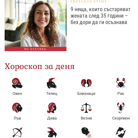
СВОБОДНО ВРЕМЕ
9 неща, които състаряват
жената след 35 години –
без дори да ги осъзнава
ПО-КРАСИВА
Хороскоп за деня
Овен
Телец
Близнаци
Рак
Лъв
Дева
Везни
Скорпион