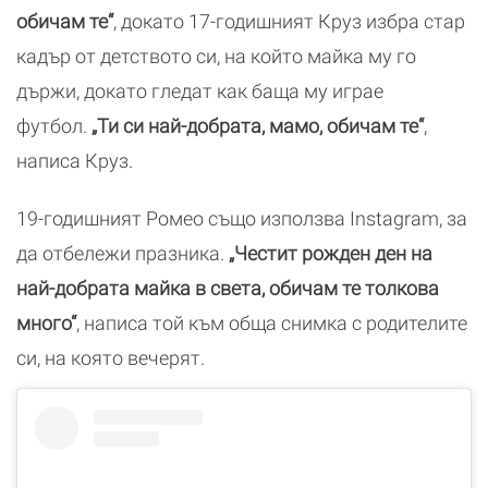
обичам те“
, докато 17-годишният Круз избра стар
кадър от детството си, на който майка му го
държи, докато гледат как баща му играе
футбол.
„Ти си най-добрата, мамо, обичам те“
,
написа Круз.
19-годишният Ромео също използва Instagram, за
да отбележи празника.
„Честит рожден ден на
най-добрата майка в света, обичам те толкова
много“
, написа той към обща снимка с родителите
си, на която вечерят.