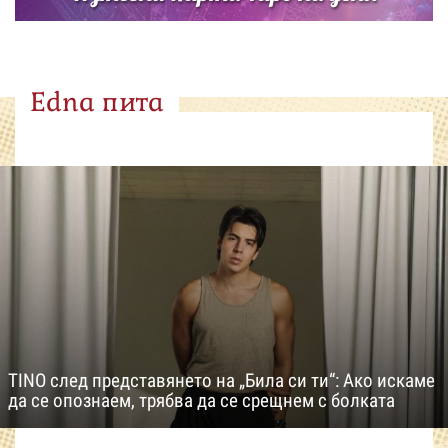
Edna пита
TINO след представянето на „Била си ти“: Ако искаме
да се опознаем, трябва да се срещнем с болката