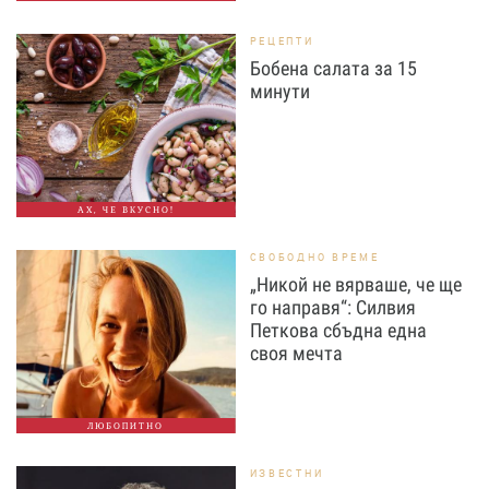
РЕЦЕПТИ
Бобена салата за 15
минути
АХ, ЧЕ ВКУСНО!
СВОБОДНО ВРЕМЕ
„Никой не вярваше, че ще
го направя“: Силвия
Петкова сбъдна една
своя мечта
ЛЮБОПИТНО
ИЗВЕСТНИ