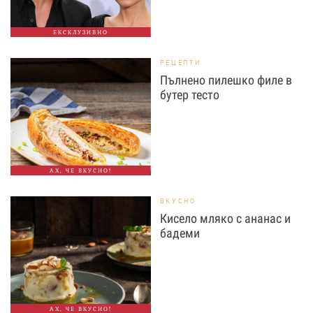
ЕКСКЛУЗИВНО
РЕЦЕПТИ
Пълнено пилешко филе в
бутер тесто
АХ, ЧЕ ВКУСНО!
ВКУСНО
Кисело мляко с ананас и
бадеми
АХ, ЧЕ ВКУСНО!