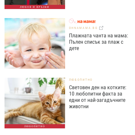
ЛЮБОВ И ВРЪЗКИ
OHNAMAMA.BG
Плажната чанта на мама:
Пълен списък за плаж с
дете
ЛЮБОПИТНО
Световен ден на котките:
10 любопитни факта за
едни от най-загадъчните
животни
ЛЮБОПИТНО