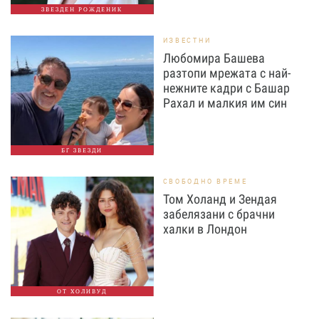
ЗВЕЗДЕН РОЖДЕНИК
ИЗВЕСТНИ
Любомира Башева
разтопи мрежата с най-
нежните кадри с Башар
Рахал и малкия им син
БГ ЗВЕЗДИ
СВОБОДНО ВРЕМЕ
Том Холанд и Зендая
забелязани с брачни
халки в Лондон
ОТ ХОЛИВУД