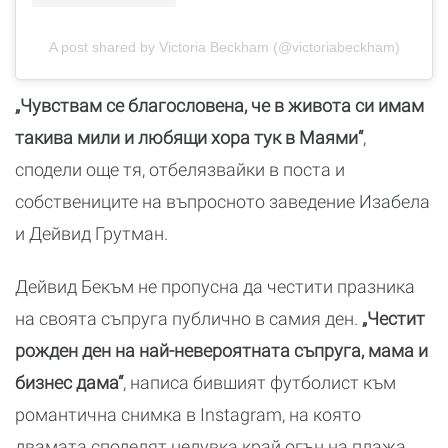
A post shared by Victoria Beckham (@victoriabeckham)
„Чувствам се благословена, че в живота си имам
такива мили и любящи хора тук в Маями“
,
сподели още тя, отбелязвайки в поста и
собствениците на въпросното заведение Изабела
и Дейвид Грутман.
Дейвид Бекъм не пропусна да честити празника
на своята съпруга публично в самия ден.
„Честит
рожден ден на най-невероятната съпруга, мама и
бизнес дама“
, написа бившият футболист към
романтична снимка в Instagram, на която
двамата споделят целувка край огън на плажа.