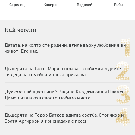
Стрелец
Козирог
Водолей
Риби
Най-четени
Датата, на която сте родени, влияе върху любовния ви
живот. Ето как...
Дъщерята на Гала - Мари отплава с любимия и двете
си деца на семейна морска приказка
„Тук сме най-щастливи“: Радина Кърджилова и Пламен
Димов издадоха своето любимо място
Дъщерята на Тодор Батков вдигна сватба, Стоичков и
Братя Аргирови я изненадаха с песен