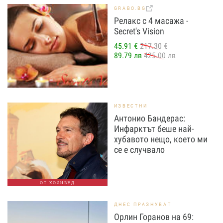
GRABO.BG
Релакс с 4 масажа -
Secret's Vision
45.91 €
217.30 €
89.79 лв
425.00 лв
ИЗВЕСТНИ
Антонио Бандерас:
Инфарктът беше най-
хубавото нещо, което ми
се е случвало
ОТ ХОЛИВУД
ДНЕС ПРАЗНУВАТ
Орлин Горанов на 69: