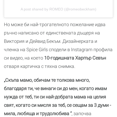
A post shared by ROMEO (@romeobeckham)
Но може би най-трогателното пожелание идва
ръчно написано от единствената дъщеря на
Виктория и Дейвид Бекъм. Дизайнерката и
членка на Spice Girls сподели в Instagram профила
си видео, на което
10-годишната Харпър Севън
отваря картичка с тяхна снимка.
„Скъпа мамо, обичам те толкова много,
благодаря ти, че винаги си до мен, когато имам
нужда от теб, ти си най-добрата мама на целия
свят, когато си мисля за теб, се сещам за 3 думи -
мила, любяща и трудолюбива “
, започва