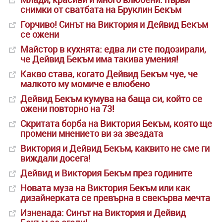
снимки от сватбата на Бруклин Бекъм
Горчиво! Синът на Виктория и Дейвид Бекъм
се ожени
Майстор в кухнята: едва ли сте подозирали,
че Дейвид Бекъм има такива умения!
Какво става, когато Дейвид Бекъм чуе, че
малкото му момиче е влюбено
Дейвид Бекъм кумува на баща си, който се
ожени повторно на 73!
Скритата борба на Виктория Бекъм, която ще
промени мнението ви за звездата
Виктория и Дейвид Бекъм, каквито не сме ги
виждали досега!
Дейвид и Виктория Бекъм през годините
Новата муза на Виктория Бекъм или как
дизайнерката се превърна в свекърва мечта
Изненада: Синът на Виктория и Дейвид