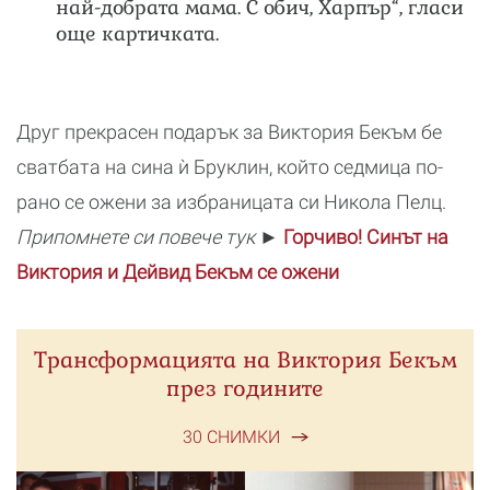
най-добрата мама. С обич, Харпър“, гласи
още картичката.
Друг прекрасен подарък за Виктория Бекъм бе
сватбата на сина ѝ Бруклин, който седмица по-
рано се ожени за избраницата си Никола Пелц.
Припомнете си повече тук ►
Горчиво! Синът на
Виктория и Дейвид Бекъм се ожени
Трансформацията на Виктория Бекъм
през годините
30 СНИМКИ