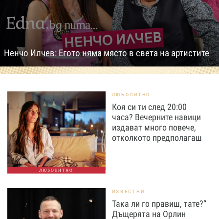
Ненчо Илчев: Егото няма място в света на артистите
ЛЮБОПИТНО
Коя си ти след 20:00
часа? Вечерните навици
издават много повече,
отколкото предполагаш
ЛЮБОПИТНО
ИЗВЕСТНИ
Така ли го правиш, тате?“
Дъщерята на Орлин