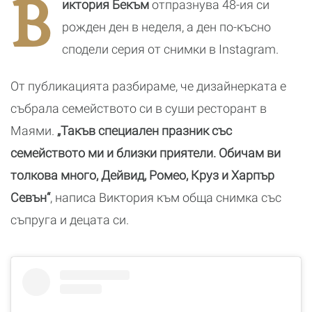
В
иктория Бекъм
отпразнува 48-ия си
ите
случвало
и малкия им
Д
син
рожден ден в неделя, а ден по-късно
сподели серия от снимки в Instagram.
От публикацията разбираме, че дизайнерката е
събрала семейството си в суши ресторант в
Маями.
„Такъв специален празник със
семейството ми и близки приятели. Обичам ви
толкова много, Дейвид, Ромео, Круз и Харпър
Севън“
, написа Виктория към обща снимка със
съпруга и децата си.