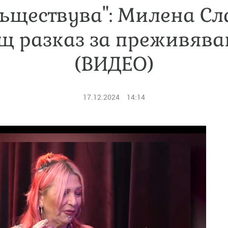
ъществува": Милена Сл
 разказ за преживява
(ВИДЕО)
17.12.2024
14:14