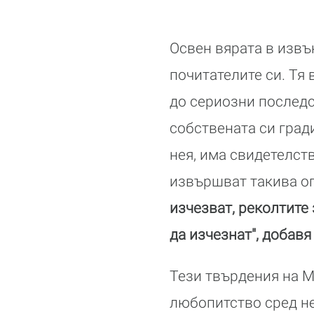
Освен вярата в извъ
почитателите си. Тя
до сериозни последс
собствената си град
нея, има свидетелст
извършват такива оп
изчезват, реколтите 
да изчезнат", добавя
Тези твърдения на М
любопитство сред не