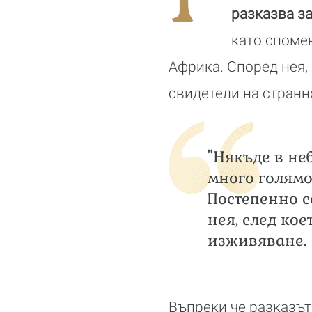
разказва за
като спомен
Африка. Според нея,
свидетели на странн
"Някъде в не
много голямо
Постепенно с
нея, след ко
изживяване.
Въпреки че разказът