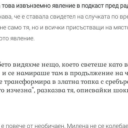
 това извънземно явление в подкаст пред ра
ава, че е ставала свидетел на случката по вр
 не само тя, но и всички присъстващи на мяст
ото явление.
бето видяхме нещо, което светеше като 
 и се намираше там в продължение на ч
е трансформира в златна топка с сребър
ето изчезна", разказва тя, описвайки шо
 е повече от необичаен, Милена не се колеба