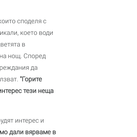
които споделя с
икали, което води
ветята в
дна нощ. Според
ареждания да
олзват.
"Горите
 интерес тези неща
удят интерес и
мо дали вярваме в