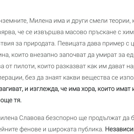
нземните, Милена има и други смели теории, 
 вярва, че се извършва масово пръскане с хим
твия за природата. Певицата дава пример с ц
ина, които внезапно започват да умират за е
ва от пилоти, които разказват как им дават н
ерации, без да знаят какви вещества се изп
загиват, и изглежда, че има хора, които имат
 още тя.
илена Славова безспорно ще продължат да б
йните фенове и широката публика.
Независи