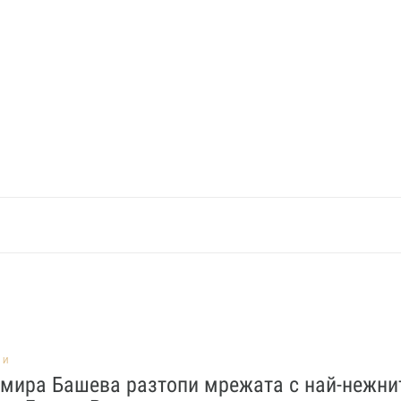
НИ
мира Башева разтопи мрежата с най-нежни