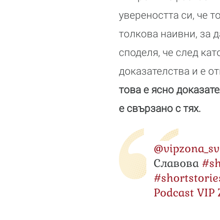
увереността си, че т
толкова наивни, за д
споделя, че след кат
доказателства и е о
това е ясно доказат
е свързано с тях.
@vipzona_sv
Славова
#sh
#shortstorie
Podcast VIP