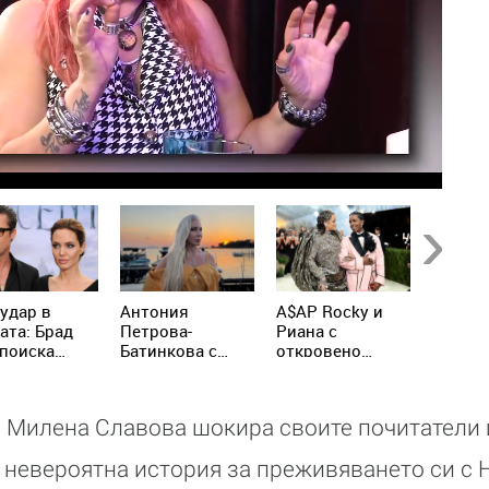
Next
удар в
Антония
A$AP Rocky и
Гала р
ата: Брад
Петрова-
Риана с
мрежат
 поиска
Батинкова с
откровено
първат
ъп до
неочаквана
признание за
с внуч
ите на
изповед: Никога
родителството
Джина
желина
не съм чакала
а Милена Славова шокира своите почитатели 
ли
някой да ме
спаси
 невероятна история за преживяването си с 