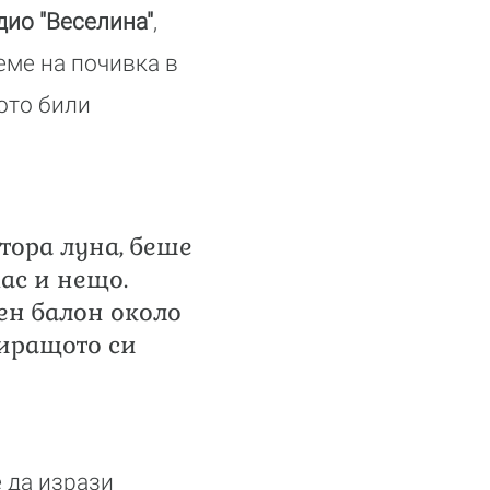
дио "Веселина"
,
еме на почивка в
ото били
втора луна, беше
ас и нещо.
ен балон около
киращото си
е да изрази