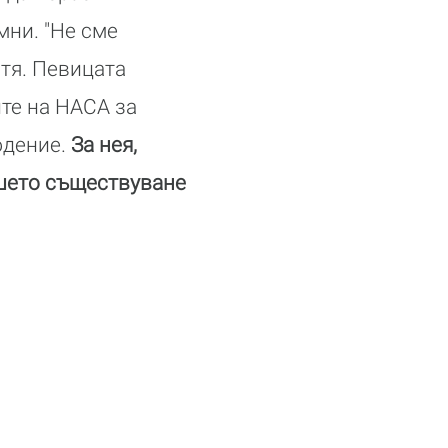
мни. "Не сме
 тя. Певицата
ите на НАСА за
юдение.
За нея,
ашето съществуване