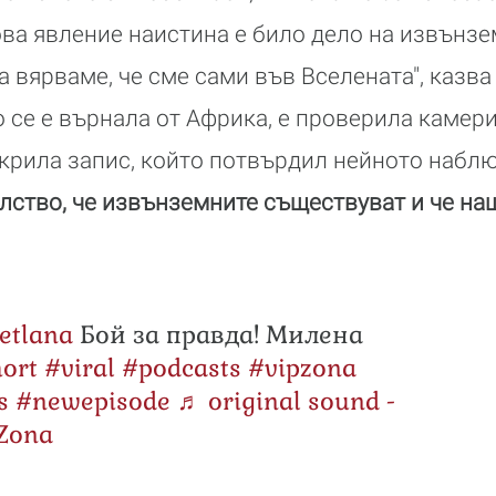
ова явление наистина е било дело на извънзе
а вярваме, че сме сами във Вселената", казва
о се е върнала от Африка, е проверила камер
ткрила запис, който потвърдил нейното набл
елство, че извънземните съществуват и че н
etlana
Бой за правда! Милена
ort
#viral
#podcasts
#vipzona
s
#newepisode
♬ original sound -
 Zona