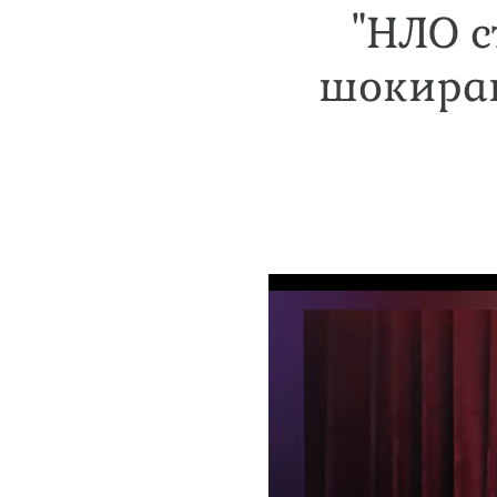
"НЛО с
шокиращ