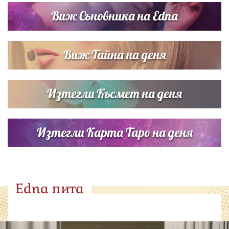
Виж Съновника на Edna
Виж Тайна на деня
Изтегли Късмет на деня
Изтегли Карта Таро на деня
Edna пита