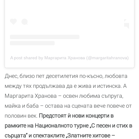
A post shared by Маргарита Хранова (@margaritahranova)
Днес, близо пет десетилетия по-късно, любовта
между тях продължава да е жива и истинска. А
Маргарита Хранова – освен любима съпруга,
майка и баба – остава на сцената вече повече от
половин век.
Предстоят ѝ нови концерти в
рамките на Националното турне „С песен и стих в
сърцата“ и спектаклите „Златните хитове –