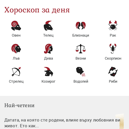
Хороскоп за деня
Овен
Телец
Близнаци
Рак
Лъв
Дева
Везни
Скорпион
Стрелец
Козирог
Водолей
Риби
Най-четени
Датата, на която сте родени, влияе върху любовния ви
живот. Ето как...