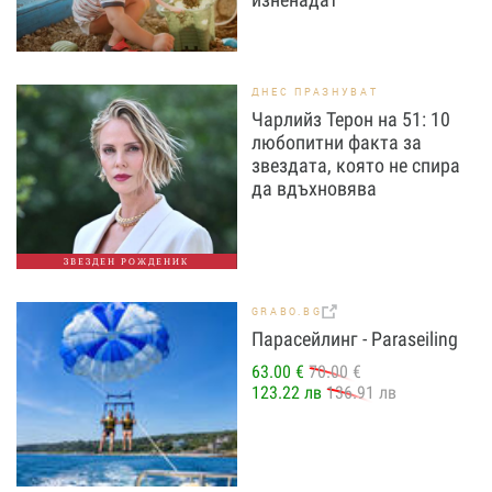
ДНЕС ПРАЗНУВАТ
Чарлийз Терон на 51: 10
любопитни факта за
звездата, която не спира
да вдъхновява
ЗВЕЗДЕН РОЖДЕНИК
GRABO.BG
Парасейлинг - Paraseiling
63.00 €
70.00 €
123.22 лв
136.91 лв