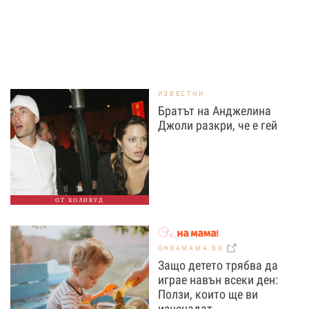
ИЗВЕСТНИ
Братът на Анджелина
Джоли разкри, че е гей
ОТ ХОЛИВУД
OHNAMAMA.BG
Защо детето трябва да
играе навън всеки ден:
Ползи, които ще ви
изненадат