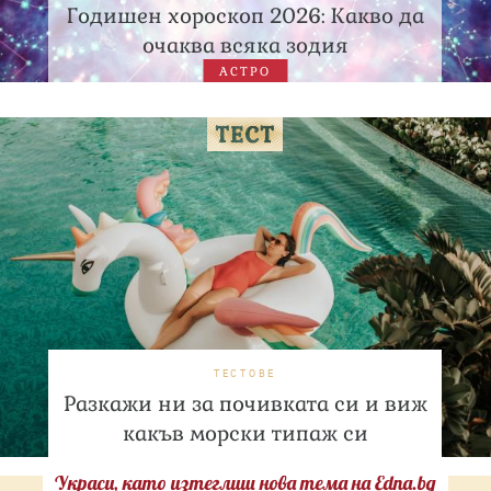
Годишен хороскоп 2026: Какво да
очаква всяка зодия
АСТРО
ТЕСТОВЕ
Разкажи ни за почивката си и виж
какъв морски типаж си
Украси, като изтеглиш нова тема на Edna.bg