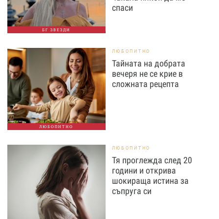
спаси
БГ ЗВЕЗДИ
ЛЮБОПИТНО
Тайната на добрата
вечеря не се крие в
сложната рецепта
ЛЮБОПИТНО
ЛЮБОПИТНО
Тя проглежда след 20
години и открива
шокираща истина за
съпруга си