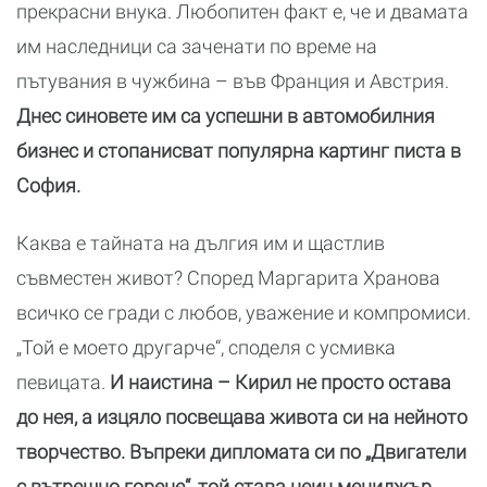
прекрасни внука. Любопитен факт е, че и двамата
им наследници са заченати по време на
пътувания в чужбина – във Франция и Австрия.
Днес синовете им са успешни в автомобилния
бизнес и стопанисват популярна картинг писта в
София.
Каква е тайната на дългия им и щастлив
съвместен живот? Според Маргарита Хранова
всичко се гради с любов, уважение и компромиси.
„Той е моето другарче“, споделя с усмивка
певицата.
И наистина – Кирил не просто остава
до нея, а изцяло посвещава живота си на нейното
творчество. Въпреки дипломата си по „Двигатели
с вътрешно горене“, той става неин мениджър,