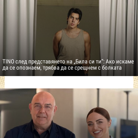
TINO след представянето на „Била си ти“: Ако искаме
да се опознаем, трябва да се срещнем с болката