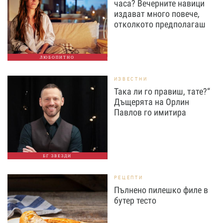
часа? Вечерните навици
издават много повече,
отколкото предполагаш
ЛЮБОПИТНО
ИЗВЕСТНИ
Така ли го правиш, тате?“
Дъщерята на Орлин
Павлов го имитира
БГ ЗВЕЗДИ
РЕЦЕПТИ
Пълнено пилешко филе в
бутер тесто