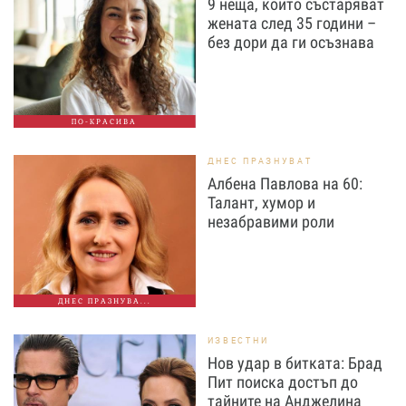
9 неща, които състаряват
жената след 35 години –
без дори да ги осъзнава
ПО-КРАСИВА
ДНЕС ПРАЗНУВАТ
Албена Павлова на 60:
Талант, хумор и
незабравими роли
ДНЕС ПРАЗНУВА...
ИЗВЕСТНИ
Нов удар в битката: Брад
Пит поиска достъп до
тайните на Анджелина