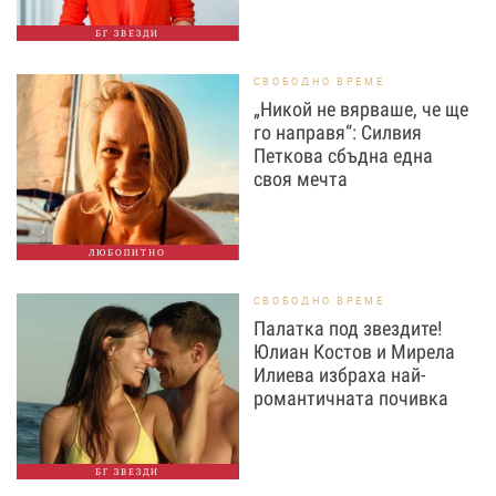
БГ ЗВЕЗДИ
СВОБОДНО ВРЕМЕ
„Никой не вярваше, че ще
го направя“: Силвия
Петкова сбъдна една
своя мечта
ЛЮБОПИТНО
СВОБОДНО ВРЕМЕ
Палатка под звездите!
Юлиан Костов и Мирела
Илиева избраха най-
романтичната почивка
БГ ЗВЕЗДИ