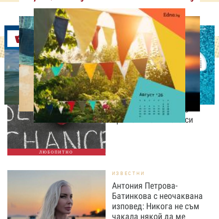
Оферти
ЛЮБОПИТНО
Август е месецът на
вторите шансове: Защо
точно сега най-често
променяме живота си
ЛЮБОПИТНО
ИЗВЕСТНИ
Антония Петрова-
Батинкова с неочаквана
изповед: Никога не съм
чакала някой да ме