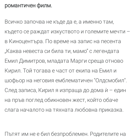
романтичен филм.
Всичко започва не къде да е, а именно там,
където се раждат изкуството и големите мечти –
в Киноцентъра. По време на запис на песента
„Каква невеста си била ти, мамо“ с легендата
Емил Димитров, младата Марги среща отново
Кирил. Той тогава е част от екипа на Емил и
шофьор на неговия емблематичен "Олдсмобил".
След записа, Кирил я изпраща до дома ѝ – един
на пръв поглед обикновен жест, който обаче
слага началото на тяхната любовна приказка.
Пътят им не е бил безпроблемен. Родителите на