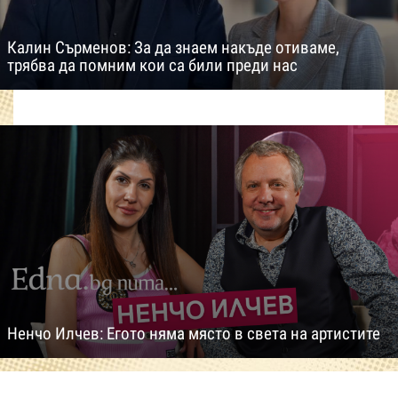
Калин Сърменов: За да знаем накъде отиваме,
трябва да помним кои са били преди нас
Ненчо Илчев: Егото няма място в света на артистите