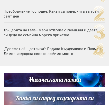
Преображение Господне: Какви са поверията за този
свят ден
Дъщерята на Гала - Мари отплава с любимия и двете
си деца на семейна морска приказка
„Тук сме най-щастливи“: Радина Кърджилова и Пламен
Димов издадоха своето любимо място
Дъщерята на Тодор Батков вдигна сватба, Стоичков и
Братя Аргирови я изненадаха с песен
Магическата топка
Дневен хороскоп за 6 август, четвъртък
Каква си според асцендента си