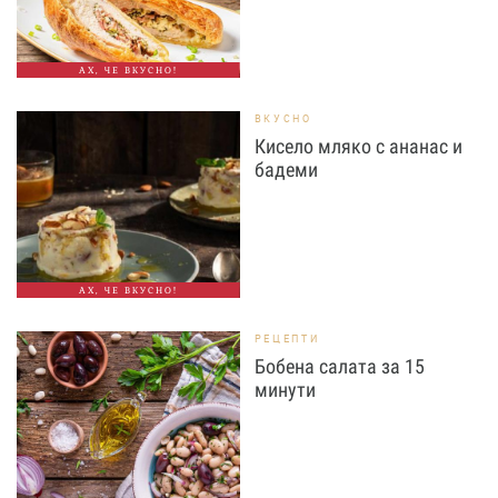
АХ, ЧЕ ВКУСНО!
ВКУСНО
Кисело мляко с ананас и
бадеми
АХ, ЧЕ ВКУСНО!
РЕЦЕПТИ
Бобена салата за 15
минути