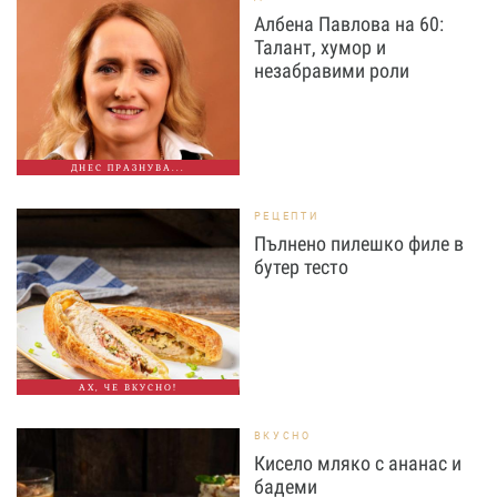
Албена Павлова на 60:
Талант, хумор и
незабравими роли
ДНЕС ПРАЗНУВА...
РЕЦЕПТИ
Пълнено пилешко филе в
бутер тесто
АХ, ЧЕ ВКУСНО!
ВКУСНО
Кисело мляко с ананас и
бадеми