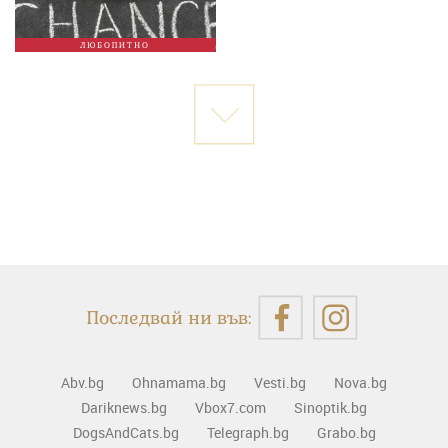
ЛЮБОПИТНО
Последвай ни във:
Abv.bg
Ohnamama.bg
Vesti.bg
Nova.bg
Dariknews.bg
Vbox7.com
Sinoptik.bg
DogsAndCats.bg
Telegraph.bg
Grabo.bg