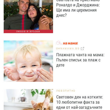
Роналдо и Джорджина:
Ще има ли церемония
днес?
ЛЮБОВ И ВРЪЗКИ
OHNAMAMA.BG
Плажната чанта на мама:
Пълен списък за плаж с
дете
ЛЮБОПИТНО
Световен ден на котките:
10 любопитни факта за
едни от най-загадъчните