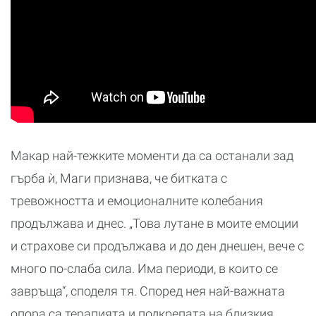
Макар най-тежките моменти да са останали зад
гърба ѝ, Маги признава, че битката с
тревожността и емоционалните колебания
продължава и днес. „Това лутане в моите емоции
и страхове си продължава и до ден днешен, вече с
много по-слаба сила. Има периоди, в които се
завръща“, споделя тя. Според нея най-важната
опора са терапията и подкрепата на близкия