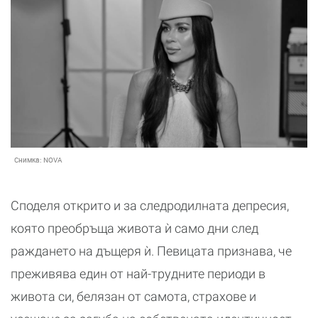
Снимка:
NOVA
Споделя открито и за следродилната депресия,
която преобръща живота ѝ само дни след
раждането на дъщеря ѝ. Певицата признава, че
преживява един от най-трудните периоди в
живота си, белязан от самота, страхове и