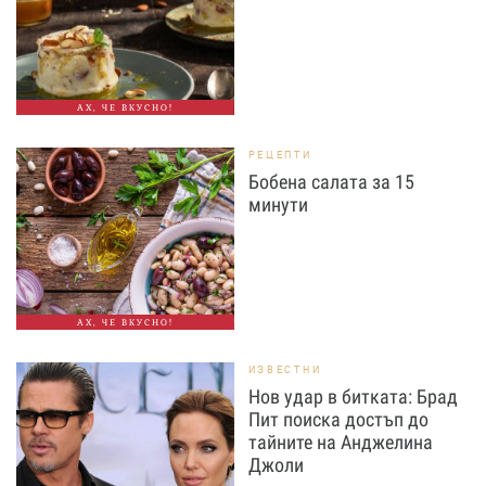
АХ, ЧЕ ВКУСНО!
РЕЦЕПТИ
Бобена салата за 15
минути
АХ, ЧЕ ВКУСНО!
ИЗВЕСТНИ
Нов удар в битката: Брад
Пит поиска достъп до
тайните на Анджелина
Джоли