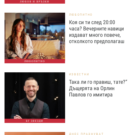
ЛЮБОВ И ВРЪЗКИ
ЛЮБОПИТНО
Коя си ти след 20:00
часа? Вечерните навици
издават много повече,
отколкото предполагаш
ЛЮБОПИТНО
ИЗВЕСТНИ
Така ли го правиш, тате?“
Дъщерята на Орлин
Павлов го имитира
БГ ЗВЕЗДИ
ДНЕС ПРАЗНУВАТ