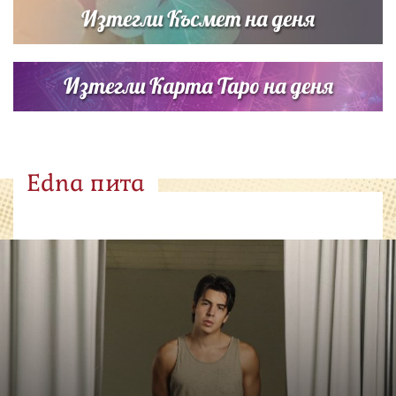
Изтегли Късмет на деня
Изтегли Карта Таро на деня
Edna пита