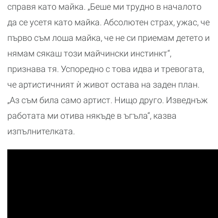
справя като майка. „Беше ми трудно в началото
да се усетя като майка. Абсолютен страх, ужас, че
първо съм лоша майка, че не си приемам детето и
нямам сякаш този майчински инстинкт“,
признава тя. Успоредно с това идва и тревогата,
че артистичният ѝ живот остава на заден план.
„Аз съм била само артист. Нищо друго. Изведнъж
работата ми отива някъде в ъгъла“, казва
изпълнителката.