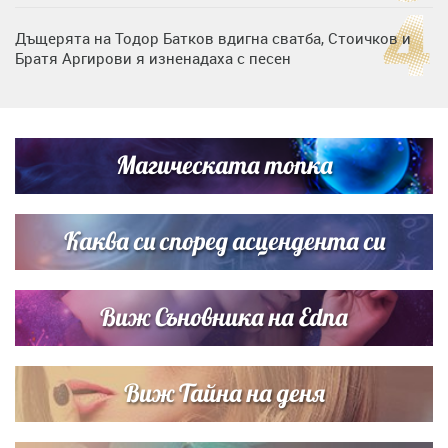
Дъщерята на Тодор Батков вдигна сватба, Стоичков и
Братя Аргирови я изненадаха с песен
Дневен хороскоп за 6 август, четвъртък
Магическата топка
Списъкът е ясен: Джей Ло и Риана във ВИП гостите на
сватбата на Роналдо
Каква си според асцендента си
Виж Съновника на Edna
Виж Тайна на деня