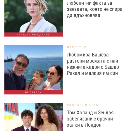
любопитни факта за
звездата, която не спира
да вдъхновява
ЗВЕЗДЕН РОЖДЕНИК
ИЗВЕСТНИ
Любомира Башева
разтопи мрежата с най-
нежните кадри с Башар
Рахал и малкия им син
БГ ЗВЕЗДИ
СВОБОДНО ВРЕМЕ
Том Холанд и Зендая
забелязани с брачни
халки в Лондон