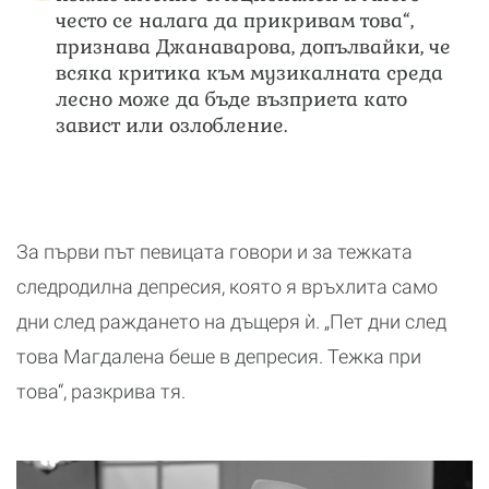
често се налага да прикривам това“,
признава Джанаварова, допълвайки, че
всяка критика към музикалната среда
лесно може да бъде възприета като
завист или озлобление.
За първи път певицата говори и за тежката
следродилна депресия, която я връхлита само
дни след раждането на дъщеря ѝ. „Пет дни след
това Магдалена беше в депресия. Тежка при
това“, разкрива тя.