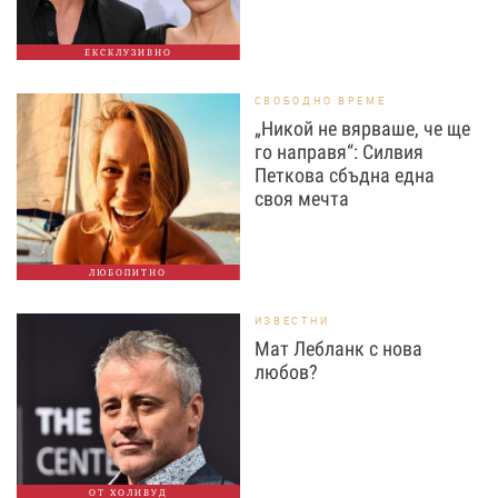
ЕКСКЛУЗИВНО
СВОБОДНО ВРЕМЕ
„Никой не вярваше, че ще
го направя“: Силвия
Петкова сбъдна една
своя мечта
ЛЮБОПИТНО
ИЗВЕСТНИ
Мат Лебланк с нова
любов?
ОТ ХОЛИВУД