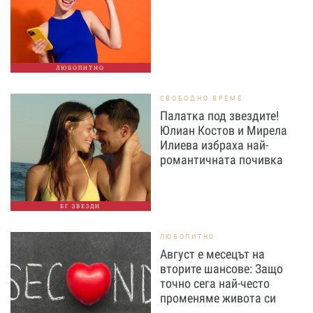
ЛЮБОПИТНО
СВОБОДНО ВРЕМЕ
Палатка под звездите!
Юлиан Костов и Мирела
Илиева избраха най-
романтичната почивка
БГ ЗВЕЗДИ
ЛЮБОПИТНО
Август е месецът на
вторите шансове: Защо
точно сега най-често
променяме живота си