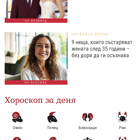
ОТ ХОЛИВУД
СВОБОДНО ВРЕМЕ
9 неща, които състаряват
жената след 35 години –
без дори да ги осъзнава
ПО-КРАСИВА
Хороскоп за деня
Овен
Телец
Близнаци
Рак