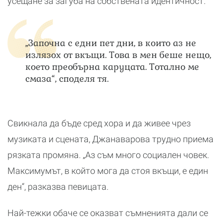
усещане за загуба на собствената идентичност.
„Започна с едни пет дни, в които аз не
излязох от вкъщи. Това в мен беше нещо,
което преобърна каруцата. Тотално ме
смаза“, споделя тя.
Свикнала да бъде сред хора и да живее чрез
музиката и сцената, Джанаварова трудно приема
рязката промяна. „Аз съм много социален човек.
Максимумът, в който мога да стоя вкъщи, е един
ден“, разказва певицата.
Най-тежки обаче се оказват съмненията дали се