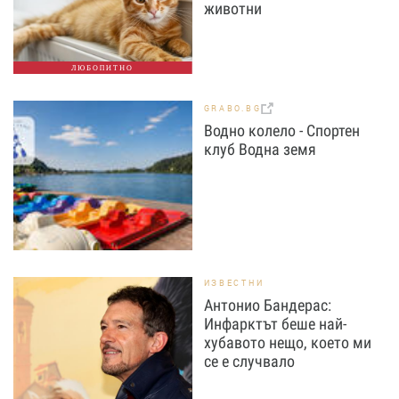
животни
ЛЮБОПИТНО
GRABO.BG
Водно колело - Спортен
клуб Водна земя
ИЗВЕСТНИ
Антонио Бандерас:
Инфарктът беше най-
хубавото нещо, което ми
се е случвало