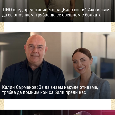
TINO след представянето на „Била си ти“: Ако искаме
да се опознаем, трябва да се срещнем с болката
Калин Сърменов: За да знаем накъде отиваме,
трябва да помним кои са били преди нас