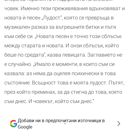
човек. Именно тези преживявания вдъхновяват и
новата ѝ песен „Лудост“, която се превръща в
музикален разказ за вътрешните битки и пътя
към себе си. „Новата песен е точно този сблъсък
между старата и новата. И онзи сблъсък, който
беше по средата“, казва певицата. Заглавието не
е случайно. „Имало е моменти, в които съм си
казвала: аз няма да оцелея психически в това
състояние. Всъщност това е моята лудост. Пътят,
през който преминах, за да стигна до това, което
съм днес. И човекът, който съм днес.“
Добави ни в предпочитани източници в
Google