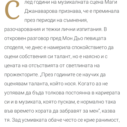
С
лед години на музикалната сцена Маги
ите
случвало
и малкия им
Д
син
Джанаварова признава, че е преминала
през периоди на съмнения,
разочарования и тежки лични изпитания. В
откровен разговор пред Мон Дьо певицата
споделя, че днес е намерила спокойствието да
оцени собствения си талант, но е наясно и с
цената на отсъствията от светлината на
прожекторите. „През годините се научих да
оценявам таланта, който нося. Когато аз не
успявам да бъда толкова постоянна в кариерата
си и в музиката, която пускам, е нормално така
във времето хората да забравят за мен“, казва
тя. Зад усмивката обаче често се крие ранимост,