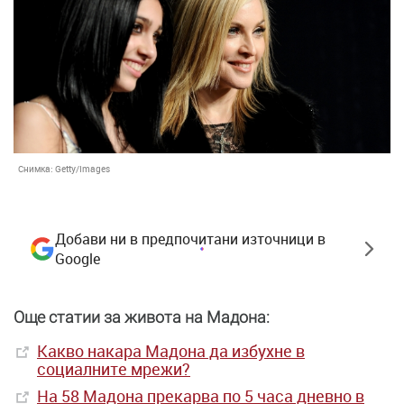
Снимка:
Getty/Images
Добави ни в предпочитани източници в
Google
Още статии за живота на Мадона:
Какво накара Мадона да избухне в
социалните мрежи?
На 58 Мадона прекарва по 5 часа дневно в