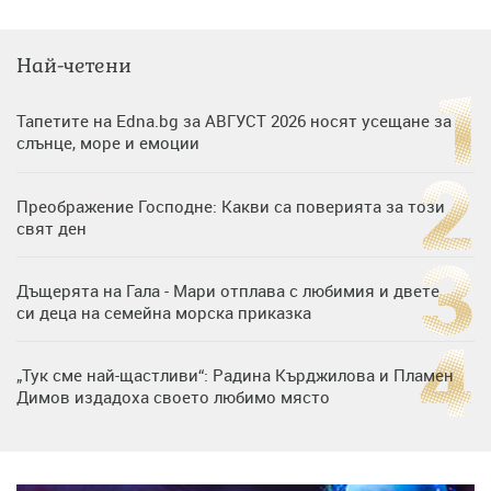
Най-четени
Тапетите на Edna.bg за АВГУСТ 2026 носят усещане за
слънце, море и емоции
Преображение Господне: Какви са поверията за този
свят ден
Дъщерята на Гала - Мари отплава с любимия и двете
си деца на семейна морска приказка
„Тук сме най-щастливи“: Радина Кърджилова и Пламен
Димов издадоха своето любимо място
Дъщерята на Тодор Батков вдигна сватба, Стоичков и
Братя Аргирови я изненадаха с песен