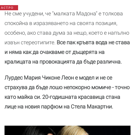
зодия
АСТРО
Не сме учудени, че "малката Мадона" е толкова
спокойна в изразяването на своята позиция,
особено, ако става дума за нещо, което е напълно
извън стереотипите.
Все пак кръвта вода не става
и няма как да очакваме от дъщерята на
кралицата на провокацията да бъде различна.
Лурдес Мария Чиконе Леон е модел и не се
страхува да бъде лошо непокорно момиче - точно
като майка си. 20-годишната красавица стана
лице на новия парфюм на Стела Макартни.