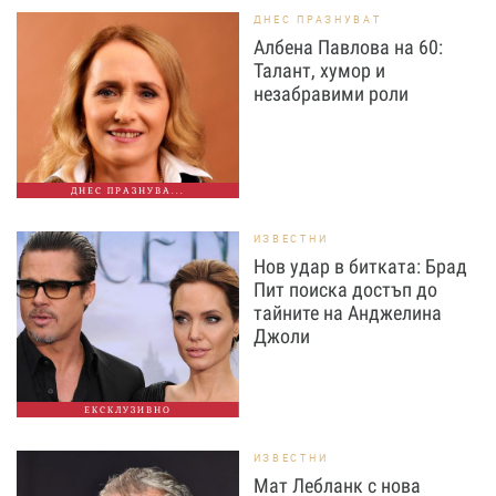
ДНЕС ПРАЗНУВАТ
Албена Павлова на 60:
Талант, хумор и
незабравими роли
ДНЕС ПРАЗНУВА...
ИЗВЕСТНИ
Нов удар в битката: Брад
Пит поиска достъп до
тайните на Анджелина
Джоли
ЕКСКЛУЗИВНО
ИЗВЕСТНИ
Мат Лебланк с нова