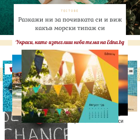
ТЕСТОВЕ
Разкажи ни за почивката си и виж
какъв морски типаж си
Украси, като изтеглиш нова тема на Edna.bg
Оферти
ЛЮБОПИТНО
Август е месецът на
вторите шансове: Защо
точно сега най-често
променяме живота си