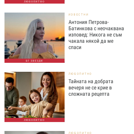
ЛЮБОПИТНО
ИЗВЕСТНИ
Антония Петрова-
Батинкова с неочаквана
изповед: Никога не съм
чакала някой да ме
спаси
БГ ЗВЕЗДИ
ЛЮБОПИТНО
Тайната на добрата
вечеря не се крие в
сложната рецепта
ЛЮБОПИТНО
ЛЮБОПИТНО