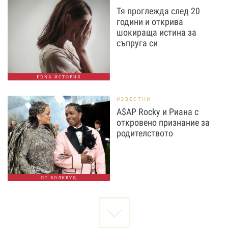
Тя проглежда след 20
години и открива
шокираща истина за
съпруга си
EDNA ИСТОРИЯ
ИЗВЕСТНИ
A$AP Rocky и Риана с
откровено признание за
родителството
ОТ ХОЛИВУД