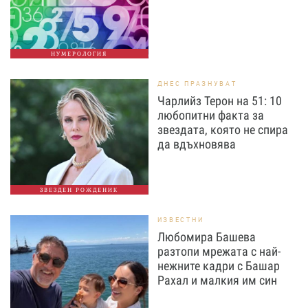
НУМЕРОЛОГИЯ
ДНЕС ПРАЗНУВАТ
Чарлийз Терон на 51: 10
любопитни факта за
звездата, която не спира
да вдъхновява
ЗВЕЗДЕН РОЖДЕНИК
ИЗВЕСТНИ
Любомира Башева
разтопи мрежата с най-
нежните кадри с Башар
Рахал и малкия им син