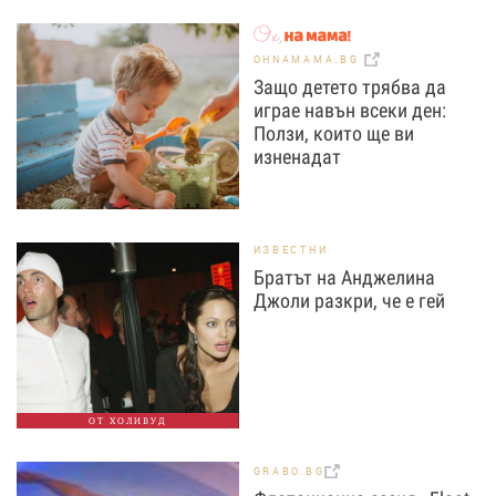
OHNAMAMA.BG
Защо детето трябва да
играе навън всеки ден:
Ползи, които ще ви
изненадат
ИЗВЕСТНИ
Братът на Анджелина
Джоли разкри, че е гей
ОТ ХОЛИВУД
GRABO.BG