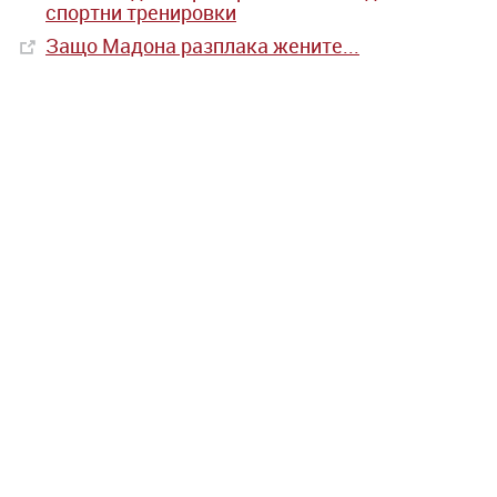
спортни тренировки
Защо Мадона разплака жените...