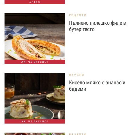
АСТРО
РЕЦЕПТИ
Пълнено пилешко филе в
бутер тесто
АХ, ЧЕ ВКУСНО!
ВКУСНО
Кисело мляко с ананас и
бадеми
АХ, ЧЕ ВКУСНО!
РЕЦЕПТИ