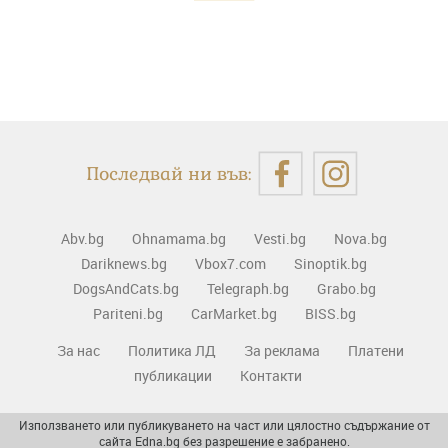
Последвай ни във:
Abv.bg
Ohnamama.bg
Vesti.bg
Nova.bg
Dariknews.bg
Vbox7.com
Sinoptik.bg
DogsAndCats.bg
Telegraph.bg
Grabo.bg
Pariteni.bg
CarMarket.bg
BISS.bg
За нас
Политика ЛД
За реклама
Платени
публикации
Контакти
Използването или публикуването на част или цялостно съдържание от
сайта Edna.bg без разрешение е забранено.