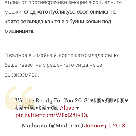
вълна от противоречиви емоции в социалните
мрежи,
след като публикува своя снимка, на
която се вижда как тя е с буйни косми под
мишниците.
В кадъра е и майка ѝ, която като млада също
беше известна с решението си да не се
обезкосмява.
Годишен
хороскоп
We are Ready For You 2018! ♥️💃🏿♥️💃🏿♥️💃🏿♥️
2026:
💃🏿♥️💃🏿♥️💃🏿♥️💃🏿
#love
♥️
Какво
pic.twitter.com/WSsj28bcDa
да
очаква
— Madonna (@Madonna)
January 1, 2018
всяка