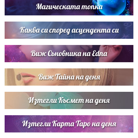
Магическата топка
Дневен хороскоп за 6 август, четвъртък
Каква си според асцендента си
Виж Съновника на Edna
Виж Тайна на деня
Изтегли Късмет на деня
Изтегли Карта Таро на деня