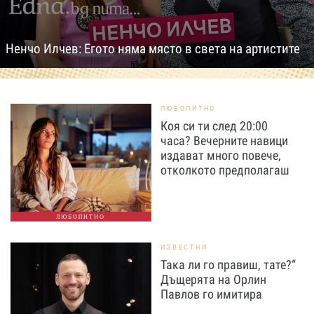
Ненчо Илчев: Егото няма място в света на артистите
ЛЮБОПИТНО
Коя си ти след 20:00
часа? Вечерните навици
издават много повече,
отколкото предполагаш
ЛЮБОПИТНО
ИЗВЕСТНИ
Така ли го правиш, тате?“
Дъщерята на Орлин
Павлов го имитира