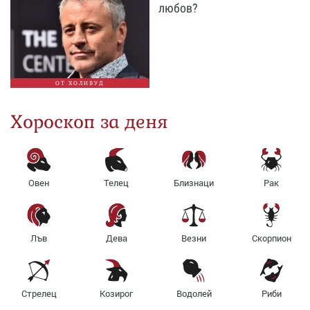
любов?
ОТ ХОЛИВУД
Хороскоп за деня
Овен
Телец
Близнаци
Рак
Лъв
Дева
Везни
Скорпион
Стрелец
Козирог
Водолей
Риби