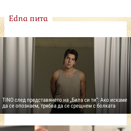
Edna пита
TINO след представянето на „Била си ти“: Ако искаме
да се опознаем, трябва да се срещнем с болката