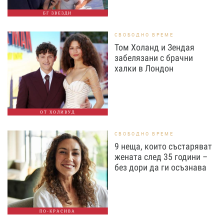
БГ ЗВЕЗДИ
СВОБОДНО ВРЕМЕ
Том Холанд и Зендая
забелязани с брачни
халки в Лондон
ОТ ХОЛИВУД
СВОБОДНО ВРЕМЕ
9 неща, които състаряват
жената след 35 години –
без дори да ги осъзнава
ПО-КРАСИВА