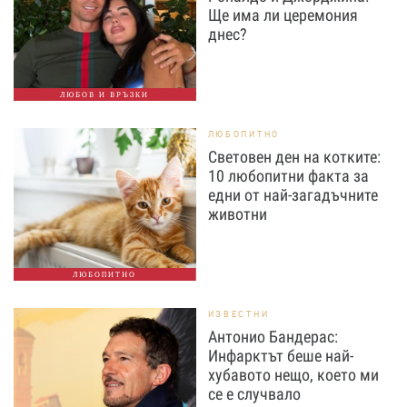
Ще има ли церемония
днес?
ЛЮБОВ И ВРЪЗКИ
ЛЮБОПИТНО
Световен ден на котките:
10 любопитни факта за
едни от най-загадъчните
животни
ЛЮБОПИТНО
ИЗВЕСТНИ
Антонио Бандерас:
Инфарктът беше най-
хубавото нещо, което ми
се е случвало