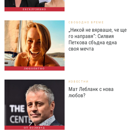
ЕКСКЛУЗИВНО
СВОБОДНО ВРЕМЕ
„Никой не вярваше, че ще
го направя“: Силвия
Петкова сбъдна една
своя мечта
ЛЮБОПИТНО
ИЗВЕСТНИ
Мат Лебланк с нова
любов?
ОТ ХОЛИВУД