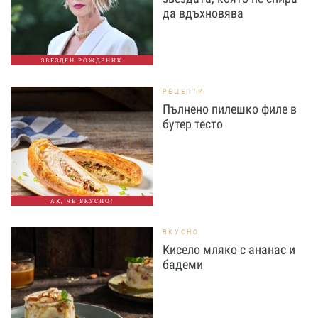
да вдъхновява
ЗВЕЗДЕН РОЖДЕНИК
РЕЦЕПТИ
Пълнено пилешко филе в
бутер тесто
АХ, ЧЕ ВКУСНО!
ВКУСНО
Кисело мляко с ананас и
бадеми