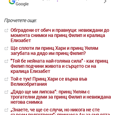
Google
Прочетете още:
Обградени от обич и правнуци: невиждани до
момента снимки на принц Филип и кралица
Елизабет
Ще сплоти ли принц Хари и принц Уилям
загубата на дядо им принц Филип?
"Той бе нейната най-голяма сила" - как принц
Филип подчини живота и сърцето си на
кралица Елизабет
Той е тук! Принц Хари се върна във
Великобритания
„Дядо ще ми липсва“: принц Уилям с
трогателни думи за принц Филип и невиждана
негова снимка
„Знаете, че ще се случи, но никога не сте
съвсем подготвени“: принцеса Ан за смъртта