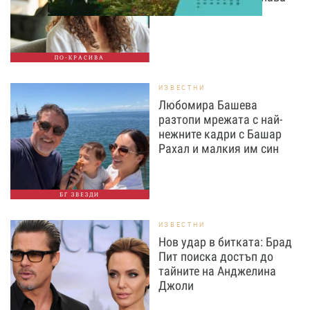
ПО-КРАСИВА
ИЗВЕСТНИ
Любомира Башева
разтопи мрежата с най-
нежните кадри с Башар
Рахал и малкия им син
БГ ЗВЕЗДИ
ИЗВЕСТНИ
Нов удар в битката: Брад
Пит поиска достъп до
тайните на Анджелина
Джоли