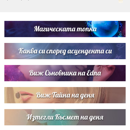
Дневен хороскоп за 6 август, четвъртък
Магическата топка
Списъкът е ясен: Джей Ло и Риана във ВИП гостите на
сватбата на Роналдо
Каква си според асцендента си
Виж Съновника на Edna
Виж Тайна на деня
Изтегли Късмет на деня