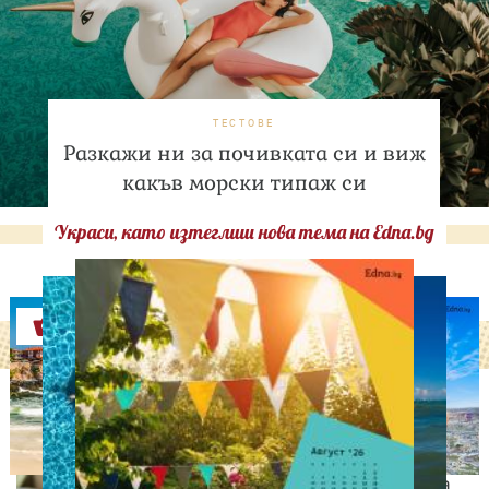
ТЕСТОВЕ
Разкажи ни за почивката си и виж
какъв морски типаж си
Украси, като изтеглиш нова тема на Edna.bg
Оферти
СВОБОДНО ВРЕМЕ
9 неща, които състаряват
жената след 35 години –
без дори да ги осъзнава