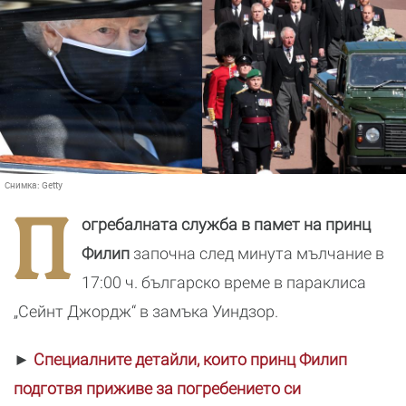
Снимка:
Getty
П
огребалната служба в памет на принц
Филип
започна след минута мълчание в
17:00 ч. българско време в параклиса
„Сейнт Джордж“ в замъка Уиндзор.
►
Специалните детайли, които принц Филип
подготвя приживе за погребението си