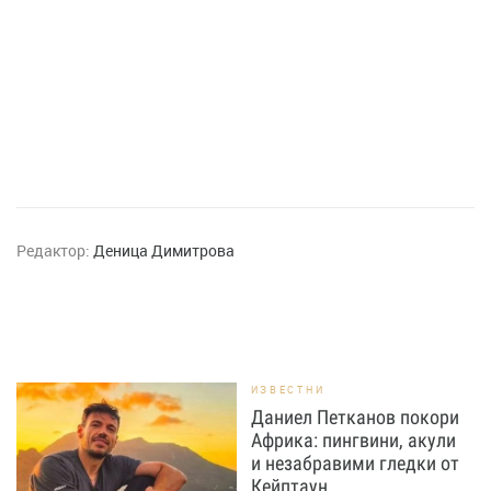
Редактор:
Деница Димитрова
ИЗВЕСТНИ
Даниел Петканов покори
Африка: пингвини, акули
и незабравими гледки от
Кейптаун