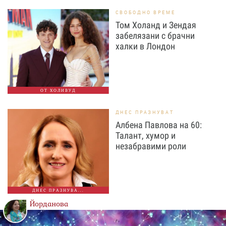
СВОБОДНО ВРЕМЕ
Том Холанд и Зендая
забелязани с брачни
халки в Лондон
ОТ ХОЛИВУД
ДНЕС ПРАЗНУВАТ
Албена Павлова на 60:
Талант, хумор и
незабравими роли
ДНЕС ПРАЗНУВА...
Йорданова