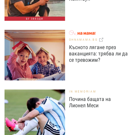
БГ ЗВЕЗДИ
OHNAMAMA.BG
Късното лягане през
ваканцията: трябва ли да
се тревожим?
IN MEMORIAM
Почина бащата на
Лионел Меси