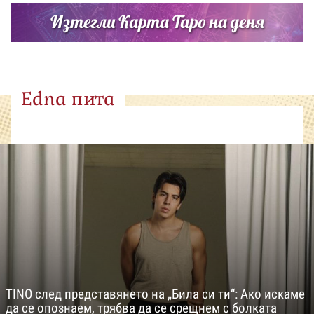
Изтегли Карта Таро на деня
Edna пита
TINO след представянето на „Била си ти“: Ако искаме
да се опознаем, трябва да се срещнем с болката