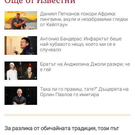
Още от Известни
Даниел Петканов покори Африка:
пингвини, акули и незабравими гледки
от Кейптаун
Антонио Бандерас: Инфарктът беше
най-хубавото нещо, което ми се е
случвало
Братът на Анджелина Джоли разкри, че
е гей
Така ли го правиш, тате?“ Дъщерята на
Орлин Павлов го имитира
За разлика от обичайната традиция, този път