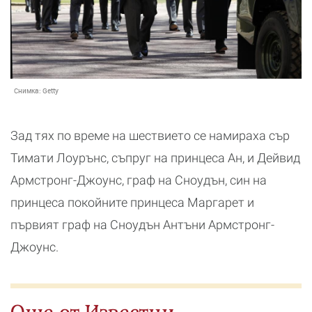
Снимка:
Getty
Зад тях по време на шествието се намираха сър
Тимати Лоурънс, съпруг на принцеса Ан, и Дейвид
Армстронг-Джоунс, граф на Сноудън, син на
принцеса покойните принцеса Маргарет и
първият граф на Сноудън Антъни Армстронг-
Джоунс.