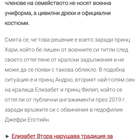
членове на семейството не носят военна
униформа, а цивилни дрехи и официални
костюми.
Смята се, че това решение е взето заради принц
Хари, който бе лишен от военните си титли след
своето оттегляне от кралски задължения и не
може да се появи с такова облекло. В подобна
ситуация е и принц Андрю, вторият най-голям син
на кралица Елизабет и принц Филип, който се
оттегли от публични ангажименти през 2019 г.
заради връзките си с обвинения в педофилия
Джефри Епстийн.
►
Елизабет Втора нарушава традиция за