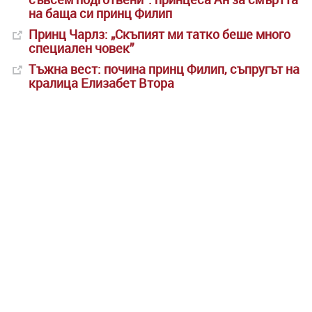
на баща си принц Филип
Принц Чарлз: „Скъпият ми татко беше много
специален човек”
Тъжна вест: почина принц Филип, съпругът на
кралица Елизабет Втора