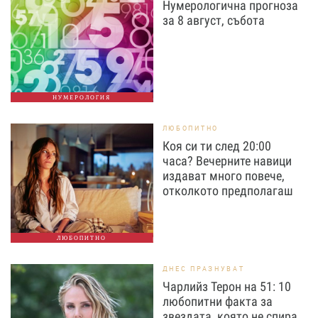
Нумерологична прогноза
за 8 август, събота
НУМЕРОЛОГИЯ
ЛЮБОПИТНО
Коя си ти след 20:00
часа? Вечерните навици
издават много повече,
отколкото предполагаш
ЛЮБОПИТНО
ДНЕС ПРАЗНУВАТ
Чарлийз Терон на 51: 10
любопитни факта за
звездата, която не спира