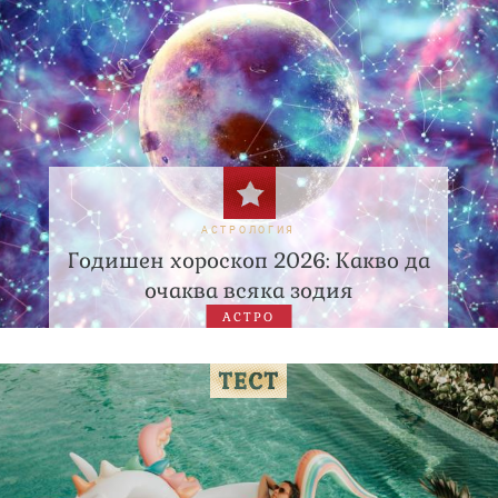
АСТРОЛОГИЯ
Годишен хороскоп 2026: Какво да
очаква всяка зодия
АСТРО