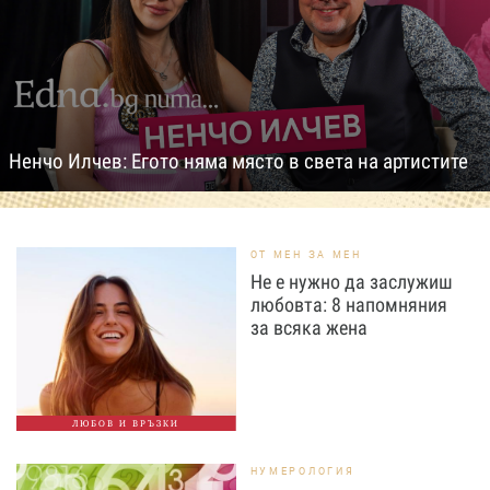
Ненчо Илчев: Егото няма място в света на артистите
ОТ МЕН ЗА МЕН
Не е нужно да заслужиш
любовта: 8 напомняния
за всяка жена
ЛЮБОВ И ВРЪЗКИ
НУМЕРОЛОГИЯ