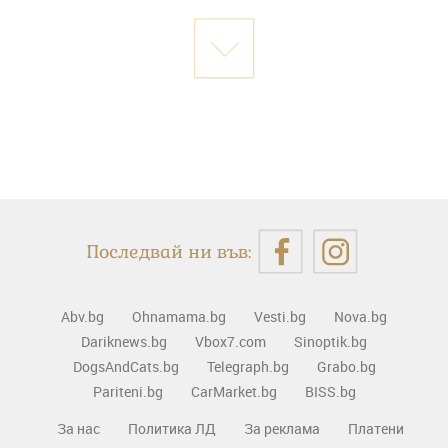
Последвай ни във:
Abv.bg
Ohnamama.bg
Vesti.bg
Nova.bg
Dariknews.bg
Vbox7.com
Sinoptik.bg
DogsAndCats.bg
Telegraph.bg
Grabo.bg
Pariteni.bg
CarMarket.bg
BISS.bg
За нас
Политика ЛД
За реклама
Платени