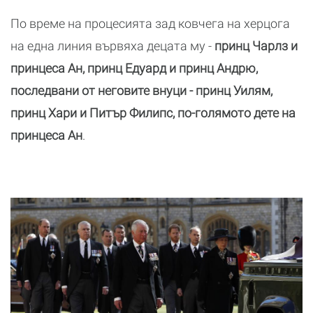
По време на процесията зад ковчега на херцога
на една линия вървяха децата му -
принц Чарлз и
принцеса Ан, принц Едуард и принц Андрю,
последвани от неговите внуци - принц Уилям,
принц Хари и Питър Филипс, по-голямото дете на
принцеса Ан
.