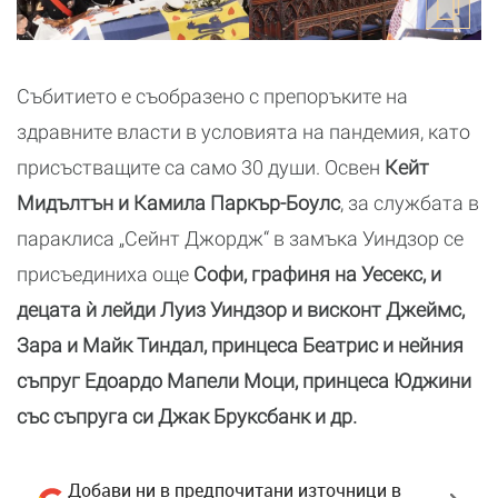
Събитието е съобразено с препоръките на
здравните власти в условията на пандемия, като
присъстващите са само 30 души. Освен
Кейт
Мидълтън и Камила Паркър-Боулс
, за службата в
параклиса „Сейнт Джордж“ в замъка Уиндзор се
присъединиха още
Софи, графиня на Уесекс, и
децата ѝ лейди Луиз Уиндзор и висконт Джеймс,
Зара и Майк Тиндал, принцеса Беатрис и нейния
съпруг Едоардо Мапели Моци, принцеса Юджини
със съпруга си Джак Бруксбанк и др.
Добави ни в предпочитани източници в