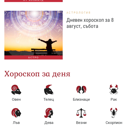
АСТРОЛОГИЯ
Дневен хороскоп за 8
август, събота
АСТРО
Хороскоп за деня
Овен
Телец
Близнаци
Рак
Лъв
Дева
Везни
Скорпион