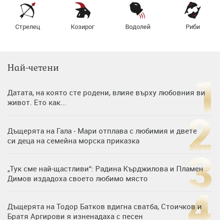
Стрелец
Козирог
Водолей
Риби
Най-четени
Датата, на която сте родени, влияе върху любовния ви
живот. Ето как...
Дъщерята на Гала - Мари отплава с любимия и двете
си деца на семейна морска приказка
„Тук сме най-щастливи“: Радина Кърджилова и Пламен
Димов издадоха своето любимо място
Дъщерята на Тодор Батков вдигна сватба, Стоичков и
Братя Аргирови я изненадаха с песен