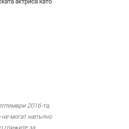
ската актриса като
ептември 2016-та,
е не могат напълно
о грижите за