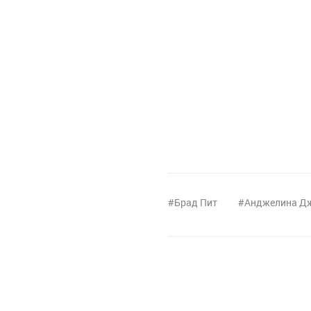
Брад Пит
Анджелина Д