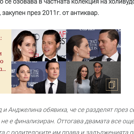
о се озовава в частната колекция на холивуд
 закупен през 2011г. от антиквар.
:
и
то
..
 и Анджелина обявиха, че се разделят през с
 не е финализиран. Оттогава двамата все ощ
та с родителските им права и задълженията п