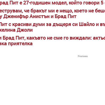
рад Пит e 27-годишен модел, който говори 5
еструвам, че бракът ми е нещо, което не беш
у Дженифър Анистън и Брад Пит
 Пит с красиви думи за дъщеря си Шайло и в
желина Джоли
и Брад Пит, какъвто не сме го виждали: акт
зка приятелка