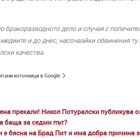
о бракоразводното дело и случая с попечите
 медиите и до днес, насочвайки обвинения ту
лски качества.
итани източници в Google
жена прекали! Никол Потуралски публикува
а баща за седми път?
е бясна на Брад Пит и има добра причина з