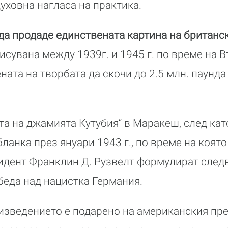
духовна нагласа на практика.
да продаде единствената картина на британс
рисувана между 1939г. и 1945 г. по време на 
ената на творбата да скочи до 2.5 млн. паунда
та на джамията Кутубия“ в Маракеш, след кат
анка през януари 1943 г., по време на която
идент Франклин Д. Рузвелт формулират след
обеда над нацистка Германия.
изведението е подарено на американския пр