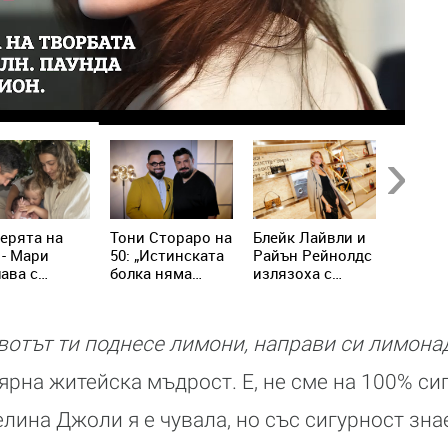
Next
ерята на
Тони Стораро на
Блейк Лайвли и
Виктор
 - Мари
50: „Истинската
Райън Рейнолдс
отпраз
ава с
болка няма
излязоха с
години
имия и
нищо общо с
чанти за над 100
„Грамо
е си деца на
песните“
000 долара
торта 
ейна морска
Тръгва
вотът ти поднесе лимони, направи си лимона
казка
голямо
турне
ярна житейска мъдрост. Е, не сме на 100% сиг
лина Джоли я е чувала, но със сигурност зна