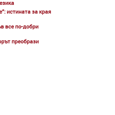
 езика
е“: истината за края
ъв все по-добри
ьорът преобрази