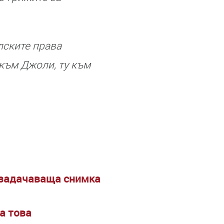
лските права
 към Джоли, ту към
 озадачаваща снимка
а това