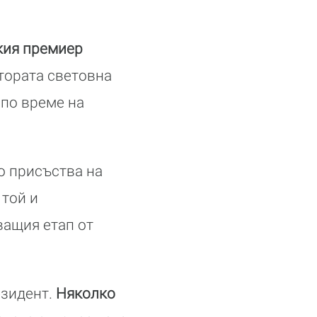
кия премиер
Втората световна
 по време на
о присъства на
 той и
ващия етап от
езидент.
Няколко