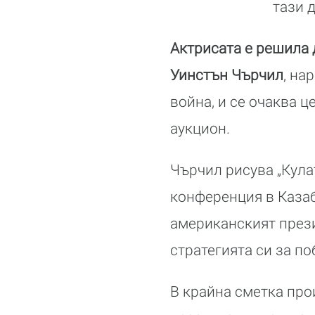
тази 
Актрисата е решила 
Уинстън Чърчил
, на
война, и се очаква ц
аукцион.
Чърчил рисува „Кула
конференция в Казабл
американският през
стратегията си за п
В крайна сметка про