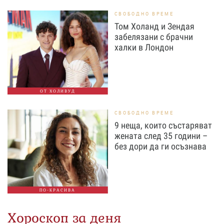
СВОБОДНО ВРЕМЕ
Том Холанд и Зендая
забелязани с брачни
халки в Лондон
ОТ ХОЛИВУД
СВОБОДНО ВРЕМЕ
9 неща, които състаряват
жената след 35 години –
без дори да ги осъзнава
ПО-КРАСИВА
Хороскоп за деня