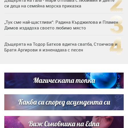
си деца на семейна морска приказка
„Тук сме най-щастливи“: Радина Кърджилова и Пламен
Димов издадоха своето любимо място
Дъщерята на Тодор Батков вдигна сватба, Стоичков и
Братя Аргирови я изненадаха с песен
Дневен хороскоп за 6 август, четвъртък
Магическата топка
Списъкът е ясен: Джей Ло и Риана във ВИП гостите на
сватбата на Роналдо
Каква си според асцендента си
Виж Съновника на Edna