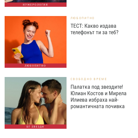
НУМЕРОЛОГИЯ
ЛЮБОПИТНО
ТЕСТ: Какво издава
телефонът ти за теб?
ЛЮБОПИТНО
СВОБОДНО ВРЕМЕ
Палатка под звездите!
Юлиан Костов и Мирела
Илиева избраха най-
романтичната почивка
БГ ЗВЕЗДИ