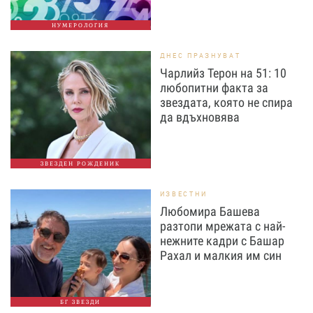
НУМЕРОЛОГИЯ
ДНЕС ПРАЗНУВАТ
Чарлийз Терон на 51: 10
любопитни факта за
звездата, която не спира
да вдъхновява
ЗВЕЗДЕН РОЖДЕНИК
ИЗВЕСТНИ
Любомира Башева
разтопи мрежата с най-
нежните кадри с Башар
Рахал и малкия им син
БГ ЗВЕЗДИ