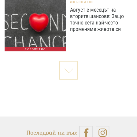
ЛЮБОПИТНО
Август е месецът на
вторите шансове: Защо
точно сега най-често
променяме живота си
ЛЮБОПИТНО
Последвай ни във: