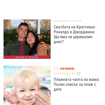
СВОБОДНО ВРЕМЕ
Сватбата на Кристиано
Роналдо и Джорджина:
Ще има ли церемония
днес?
ЛЮБОВ И ВРЪЗКИ
OHNAMAMA.BG
Плажната чанта на мама:
Пълен списък за плаж с
дете