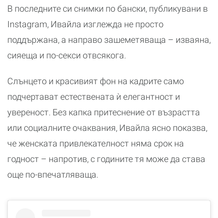
В последните си снимки по бански, публикувани в
Instagram, Ивайла изглежда не просто
поддържана, а направо зашеметяваща – изваяна,
сияеща и по-секси отвсякога.
Слънцето и красивият фон на кадрите само
подчертават естествената ѝ елегантност и
увереност. Без капка притеснение от възрастта
или социалните очаквания, Ивайла ясно показва,
че женската привлекателност няма срок на
годност – напротив, с годините тя може да става
още по-впечатляваща.