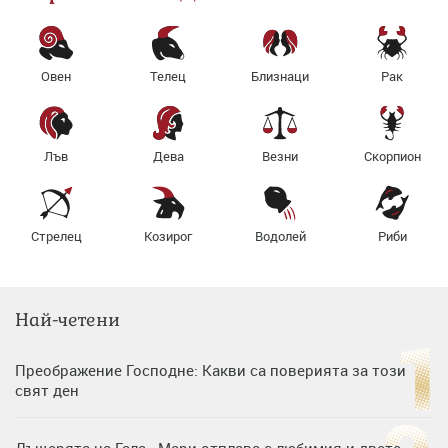
Овен
Телец
Близнаци
Рак
Лъв
Дева
Везни
Скорпион
Стрелец
Козирог
Водолей
Риби
Най-четени
Преображение Господне: Какви са поверията за този
свят ден
Дъщерята на Гала - Мари отплава с любимия и двете