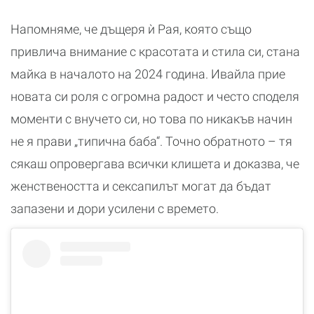
Напомняме, че дъщеря ѝ Рая, която също
привлича внимание с красотата и стила си, стана
майка в началото на 2024 година. Ивайла прие
новата си роля с огромна радост и често споделя
моменти с внучето си, но това по никакъв начин
не я прави „типична баба“. Точно обратното – тя
сякаш опровергава всички клишета и доказва, че
женствеността и сексапилът могат да бъдат
запазени и дори усилени с времето.