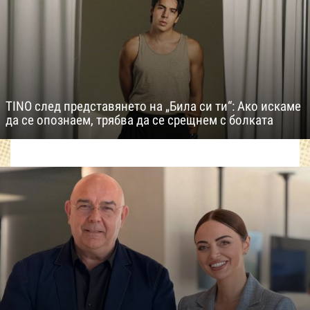
TINO след представянето на „Била си ти“: Ако искаме
да се опознаем, трябва да се срещнем с болката