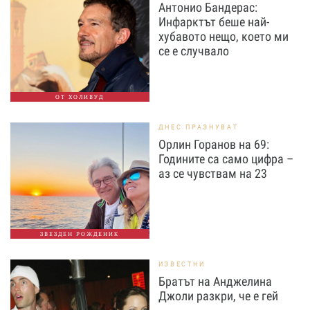
Антонио Бандерас:
Инфарктът беше най-
хубавото нещо, което ми
се е случвало
ОТ ХОЛИВУД
ДНЕС ПРАЗНУВАТ
Орлин Горанов на 69:
Годините са само цифра –
аз се чувствам на 23
ЗВЕЗДЕН РОЖДЕНИК
ИЗВЕСТНИ
Братът на Анджелина
Джоли разкри, че е гей