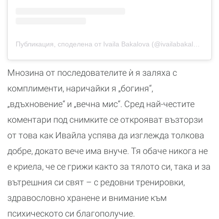
Публикация, споделена от Ivaila Bakalova (@ivailabakalova)
Мнозина от последователите ѝ я заляха с
комплименти, наричайки я „богиня“,
„вдъхновение“ и „вечна мис“. Сред най-честите
коментари под снимките се открояват възторзи
от това как Ивайла успява да изглежда толкова
добре, докато вече има внуче. Тя обаче никога не
е криела, че се грижи както за тялото си, така и за
вътрешния си свят – с редовни тренировки,
здравословно хранене и внимание към
психическото си благополучие.