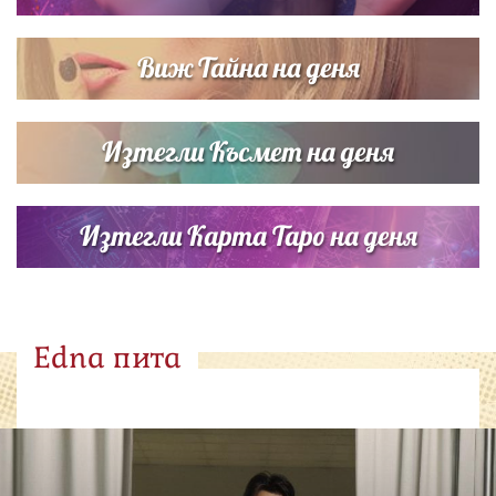
Виж Тайна на деня
Изтегли Късмет на деня
Изтегли Карта Таро на деня
Edna пита