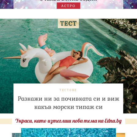
АСТРО
ТЕСТОВЕ
Разкажи ни за почивката си и виж
какъв морски типаж си
Украси, като изтеглиш нова тема на Edna.bg