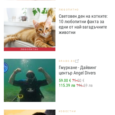
ЛЮБОПИТНО
Световен ден на котките:
10 любопитни факта за
едни от най-загадъчните
животни
ЛЮБОПИТНО
GRABO.BG
Гмуркане - Дайвинг
център Angel Divers
59.00 €
75.00 €
115.39 лв
146.69 лв
ИЗВЕСТНИ