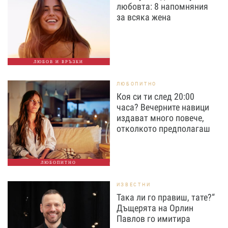
любовта: 8 напомняния
за всяка жена
ЛЮБОВ И ВРЪЗКИ
ЛЮБОПИТНО
Коя си ти след 20:00
часа? Вечерните навици
издават много повече,
отколкото предполагаш
ЛЮБОПИТНО
ИЗВЕСТНИ
Така ли го правиш, тате?“
Дъщерята на Орлин
Павлов го имитира