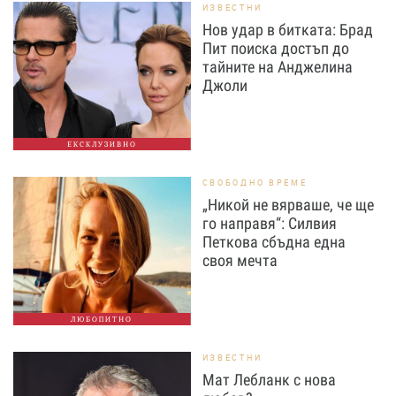
ИЗВЕСТНИ
Нов удар в битката: Брад
Пит поиска достъп до
тайните на Анджелина
Джоли
ЕКСКЛУЗИВНО
СВОБОДНО ВРЕМЕ
„Никой не вярваше, че ще
го направя“: Силвия
Петкова сбъдна една
своя мечта
ЛЮБОПИТНО
ИЗВЕСТНИ
Мат Лебланк с нова