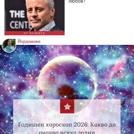
любов?
ОТ ХОЛИВУД
Йорданова
АСТРОЛОГИЯ
Годишен хороскоп 2026: Какво да
очаква всяка зодия