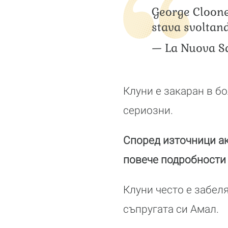
George Clooney
stava svoltan
— La Nuova S
Клуни е закаран в бо
сериозни.
Според източници ак
повече подробности 
Клуни често е забеля
съпругата си Амал.