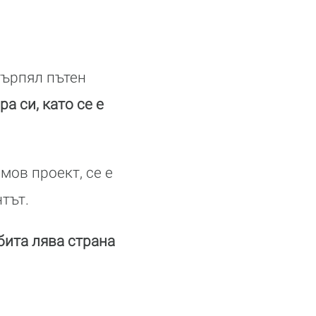
търпял пътен
а си, като се е
мов проект, се е
тът.
бита лява страна