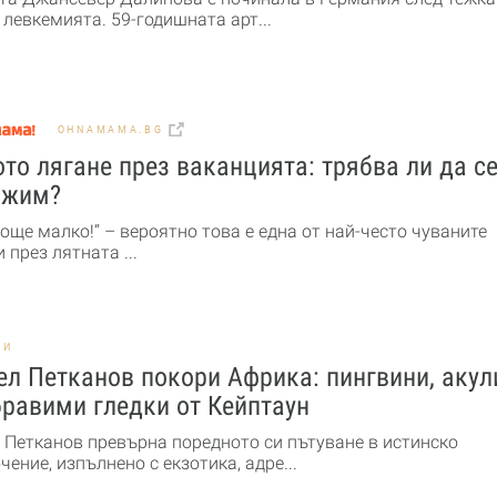
 левкемията. 59-годишната арт...
OHNAMAMA.BG
то лягане през ваканцията: трябва ли да с
ожим?
още малко!“ – вероятно това е една от най-често чуваните
 през лятната ...
НИ
л Петканов покори Африка: пингвини, акул
равими гледки от Кейптаун
 Петканов превърна поредното си пътуване в истинско
ение, изпълнено с екзотика, адре...