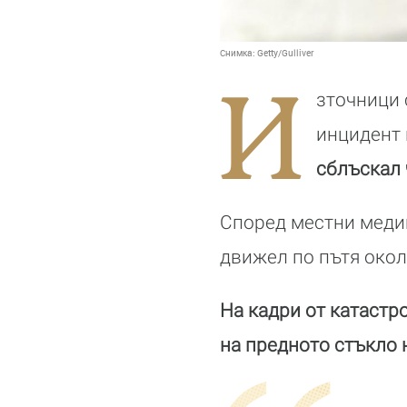
Снимка:
Getty/Gulliver
И
зточници 
инцидент 
сблъскал 
Според местни медии
движел по пътя окол
На кадри от катастр
на предното стъкло 