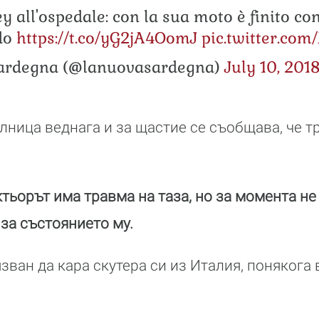
 all'ospedale: con la sua moto è finito co
do
https://t.co/yG2jA4OomJ
pic.twitter.c
ardegna (@lanuovasardegna)
July 10, 201
лница веднага и за щастие се съобщава, че т
тьорът има травма на таза, но за момента не
за състоянието му.
зван да кара скутера си из Италия, понякога