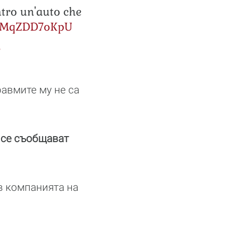
ntro un'auto che
om/MqZDD7oKpU
8
равмите му не са
 се съобщават
 в компанията на