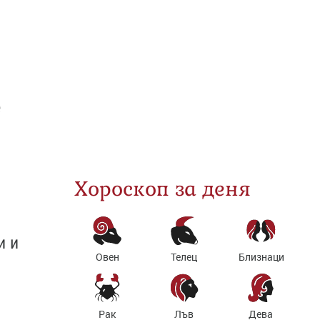
е
Хороскоп за деня
и и
Овен
Телец
Близнаци
Рак
Лъв
Дева