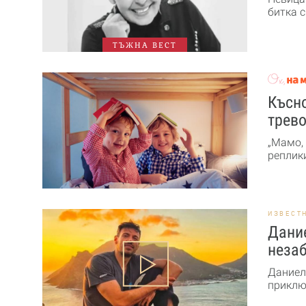
битка с
ТЪЖНА ВЕСТ
Късно
трев
„Мамо, 
реплики
ИЗВЕСТ
Дание
незаб
Даниел
приключ