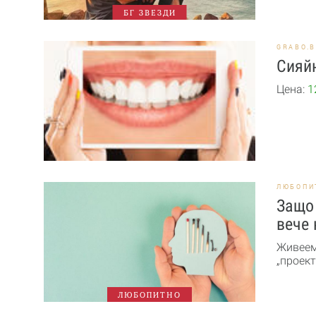
БГ ЗВЕЗДИ
GRABO.
Сияйн
Цена:
1
ЛЮБОПИ
Защо 
вече 
Живеем 
„проект
ЛЮБОПИТНО