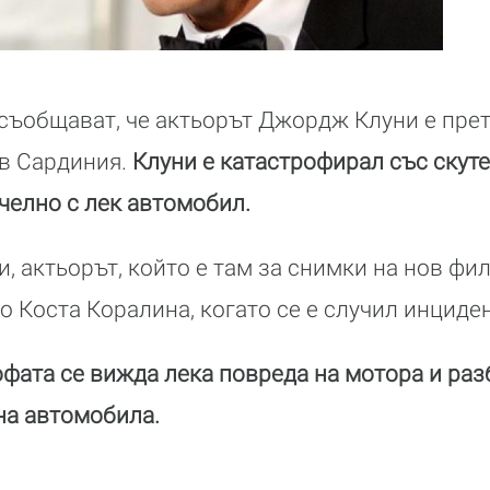
съобщават, че актьорът Джордж Клуни е пре
в Сардиния.
Клуни е катастрофирал със скутер
челно с лек автомобил.
, актьорът, който е там за снимки на нов фил
о Коста Коралина, когато се е случил инциден
офата се вижда лека повреда на мотора и раз
на автомобила.