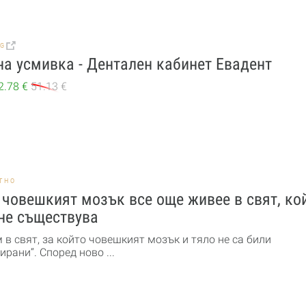
BG
а усмивка - Дентален кабинет Евадент
2.78 €
51.13 €
ТНО
човешкият мозък все още живее в свят, ко
не съществува
в свят, за който човешкият мозък и тяло не са били
ирани“. Според ново ...