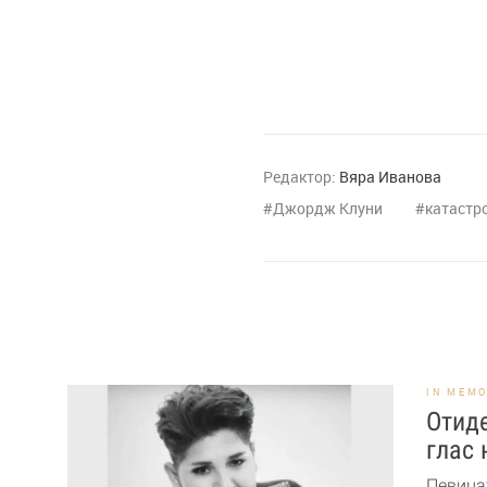
Редактор:
Вяра Иванова
Джордж Клуни
катастр
IN MEM
Отид
глас 
Певица