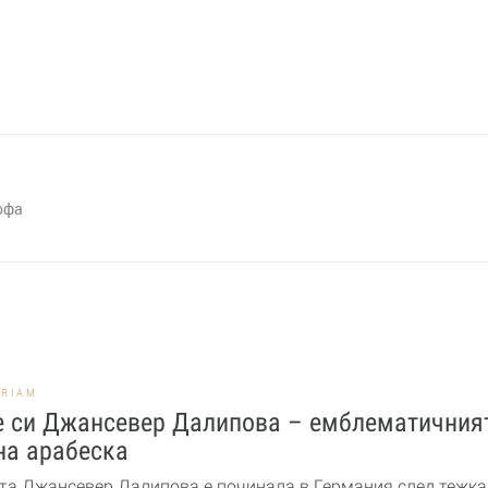
офа
ORIAM
е си Джансевер Далипова – емблематичния
на арабеска
та Джансевер Далипова е починала в Германия след тежка