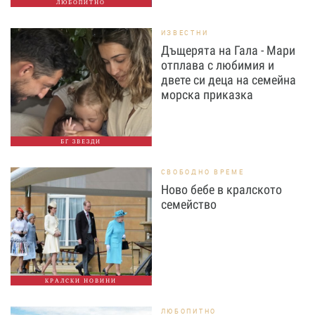
ЛЮБОПИТНО
ИЗВЕСТНИ
Дъщерята на Гала - Мари
отплава с любимия и
двете си деца на семейна
морска приказка
БГ ЗВЕЗДИ
СВОБОДНО ВРЕМЕ
Ново бебе в кралското
семейство
КРАЛСКИ НОВИНИ
ЛЮБОПИТНО