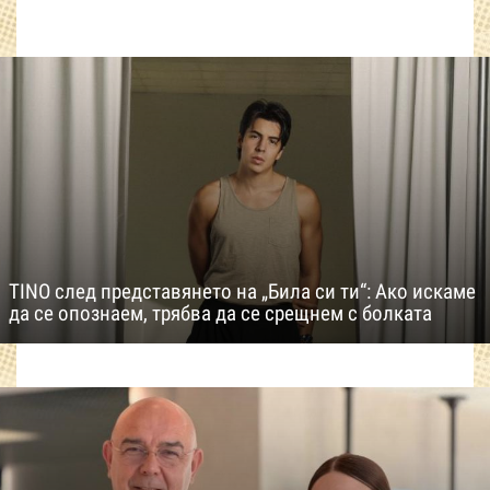
TINO след представянето на „Била си ти“: Ако искаме
да се опознаем, трябва да се срещнем с болката