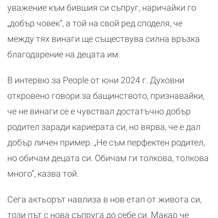
уважение към бившия си съпруг, наричайки го
„добър човек“, а той на свой ред споделя, че
между тях винаги ще съществува силна връзка
благодарение на децата им.
В интервю за People от юни 2024 г. Духовни
откровено говори за бащинството, признавайки,
че не винаги се е чувствал достатъчно добър
родител заради кариерата си, но вярва, че е дал
добър личен пример. „Не съм перфектен родител,
но обичам децата си. Обичам ги толкова, толкова
много“, казва той.
Сега актьорът навлиза в нов етап от живота си,
този път с нова съпруга до себе си. Макар че