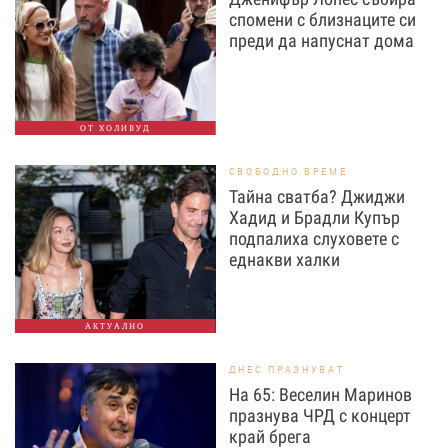
спомени с близнаците си
преди да напуснат дома
ОТ ХОЛИВУД
СВОБОДНО ВРЕМЕ
Тайна сватба? Джиджи
Хадид и Брадли Купър
подпалиха слуховете с
еднакви халки
АКТУАЛНО
ДНЕС ПРАЗНУВАТ
На 65: Веселин Маринов
празнува ЧРД с концерт
край брега