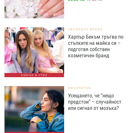
СВОБОДНО ВРЕМЕ
Харпър Бекъм тръгва по
стъпките на майка си –
подготвя собствен
козметичен бранд
БЛЯСЪК И СТИЛ
ЛЮБОПИТНО
Усещането, че “нещо
предстои” – случайност
или сигнал от мозъка?