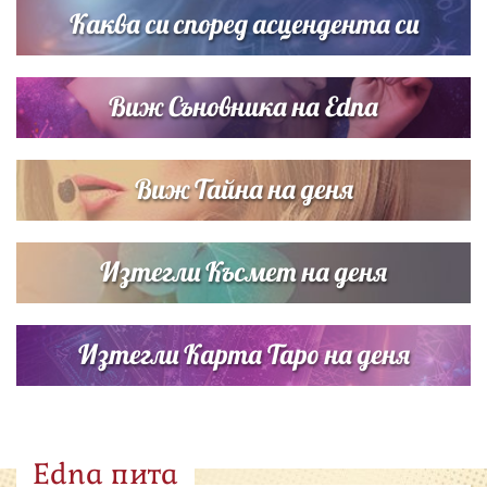
Каква си според асцендента си
Виж Съновника на Edna
Виж Тайна на деня
Изтегли Късмет на деня
Изтегли Карта Таро на деня
Edna пита