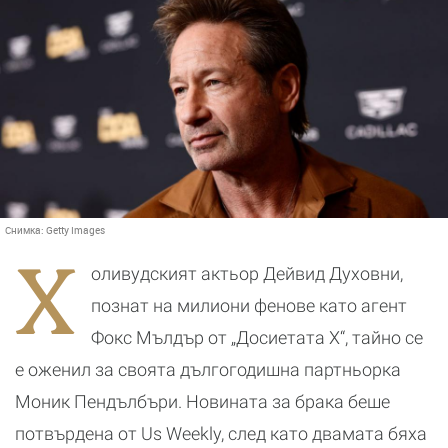
Снимка:
Getty Images
Х
оливудският актьор Дейвид Духовни,
познат на милиони фенове като агент
Фокс Мълдър от „Досиетата Х“, тайно се
е оженил за своята дългогодишна партньорка
Моник Пендълбъри. Новината за брака беше
потвърдена от Us Weekly, след като двамата бяха