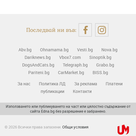
Последвай ни във:
Abv.bg
Ohnamama.bg
Vesti.bg
Nova.bg
Dariknews.bg
Vbox7.com
Sinoptik.bg
DogsAndCats.bg
Telegraph.bg
Grabo.bg
Pariteni.bg
CarMarket.bg
BISS.bg
За нас
Политика ЛД
За реклама
Платени
публикации
Контакти
Използването или публикуването на част или цялостно съдържание от
сайта Edna.bg без разрешение е забранено.
© 2026 Всички права запазени.
Общи условия