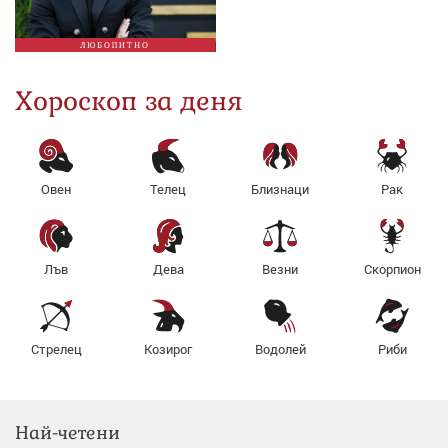
ЛЮБОПИТНО
Хороскоп за деня
Овен
Телец
Близнаци
Рак
Лъв
Дева
Везни
Скорпион
Стрелец
Козирог
Водолей
Риби
Най-четени