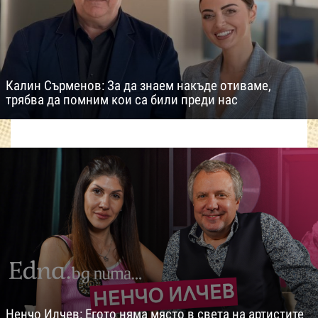
Калин Сърменов: За да знаем накъде отиваме,
трябва да помним кои са били преди нас
Ненчо Илчев: Егото няма място в света на артистите