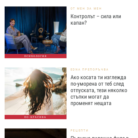
ОТ МЕН ЗА МЕН
Контролът – сила или
капан?
ПСИХОЛОГИЯ
EDNA ПРЕПОРЪЧВА
Ако косата ти изглежда
по-уморена от теб след
отпуската, тези няколко
стъпки могат да
променят нещата
ПО-КРАСИВА
РЕЦЕПТИ