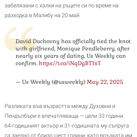
забелязани с халки на ръцете си по време на
разходка в Малибу на 20 май.
David Duchovny has officially tied the knot
with girlfriend, Monique Pendleberry, after
nearly six years of dating, Us Weekly can
confirm.
https://t.co/iNqDgBT1xT
— Us Weekly (@usweekly)
May 22, 2025
Разликата във възрастта между Духовни и
Пендълбъри е впечатляваща — цели 33 години.
64-годишният актьор и 31-годишната му съпруга
са заедно от близо шест години, като връзката им