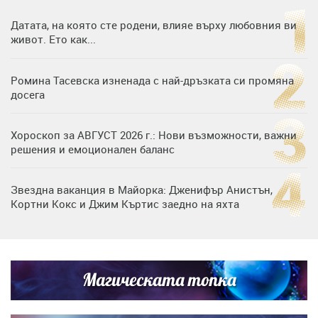
Датата, на която сте родени, влияе върху любовния ви
живот. Ето как...
Ромина Тасевска изненада с най-дръзката си промяна
досега
Хороскоп за АВГУСТ 2026 г.: Нови възможности, важни
решения и емоционален баланс
Звездна ваканция в Майорка: Дженифър Анистън,
Кортни Кокс и Джим Къртис заедно на яхта
Дъщерята на Тодор Батков вдигна сватба, Стоичков и
Братя Аргирови я изненадаха с песен
Магическата топка
Списъкът е ясен: Джей Ло и Риана във ВИП гостите на
сватбата на Роналдо