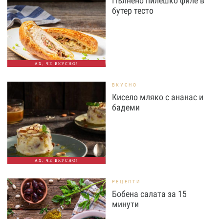
Пълнено пилешко филе в
бутер тесто
АХ, ЧЕ ВКУСНО!
ВКУСНО
Кисело мляко с ананас и
бадеми
АХ, ЧЕ ВКУСНО!
РЕЦЕПТИ
Бобена салата за 15
минути