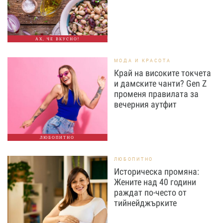
АХ, ЧЕ ВКУСНО!
МОДА И КРАСОТА
Край на високите токчета
и дамските чанти? Gen Z
променя правилата за
вечерния аутфит
ЛЮБОПИТНО
ЛЮБОПИТНО
Историческа промяна:
Жените над 40 години
раждат по-често от
тийнейджърките