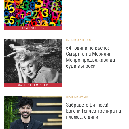
НУМЕРОЛОГИЯ
IN MEMORIAM
64 години по-късно:
Смъртта на Мерилин
Монро продължава да
буди въпроси
ДА ПОЧЕТЕМ ДНЕС
ЛЮБОПИТНО
Забравете фитнеса!
Евгени Генчев тренира на
плажа… с дини