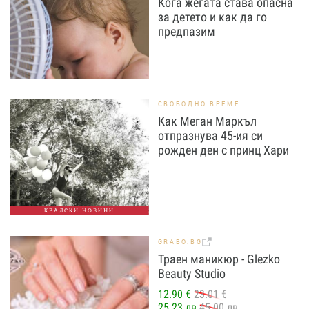
Кога жегата става опасна
за детето и как да го
предпазим
СВОБОДНО ВРЕМЕ
Как Меган Маркъл
отпразнува 45-ия си
рожден ден с принц Хари
КРАЛСКИ НОВИНИ
GRABO.BG
Траен маникюр - Glezko
Beauty Studio
12.90 €
23.01 €
25.23 лв
45.00 лв