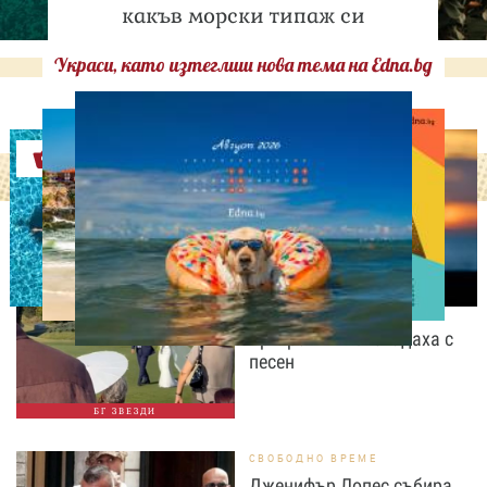
какъв морски типаж си
Украси, като изтеглиш нова тема на Edna.bg
Оферти
СВОБОДНО ВРЕМЕ
Дъщерята на Тодор
Батков вдигна сватба,
Стоичков и Братя
Аргирови я изненадаха с
песен
БГ ЗВЕЗДИ
СВОБОДНО ВРЕМЕ
Дженифър Лопес събира