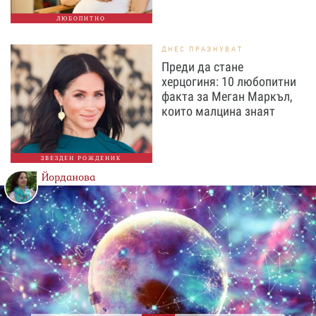
ЛЮБОПИТНО
ДНЕС ПРАЗНУВАТ
Преди да стане
херцогиня: 10 любопитни
факта за Меган Маркъл,
които малцина знаят
ЗВЕЗДЕН РОЖДЕНИК
Йорданова