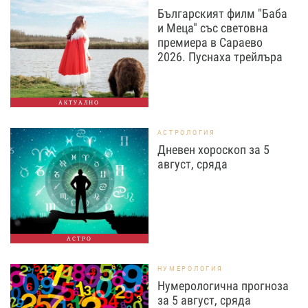
Българският филм "Баба
и Меца" със световна
премиера в Сараево
2026. Пуснаха трейлъра
АКТУАЛНО
АСТРОЛОГИЯ
Дневен хороскоп за 5
август, сряда
АСТРО
НУМЕРОЛОГИЯ
Нумерологична прогноза
за 5 август, сряда