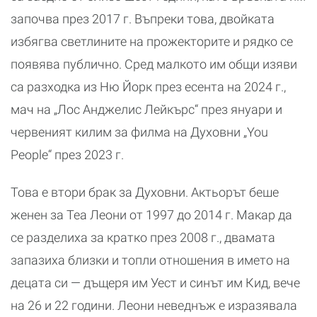
започва през 2017 г. Въпреки това, двойката
избягва светлините на прожекторите и рядко се
появява публично. Сред малкото им общи изяви
са разходка из Ню Йорк през есента на 2024 г.,
мач на „Лос Анджелис Лейкърс“ през януари и
червеният килим за филма на Духовни „You
People“ през 2023 г.
Това е втори брак за Духовни. Актьорът беше
женен за Теа Леони от 1997 до 2014 г. Макар да
се разделиха за кратко през 2008 г., двамата
запазиха близки и топли отношения в името на
децата си — дъщеря им Уест и синът им Кид, вече
на 26 и 22 години. Леони неведнъж е изразявала