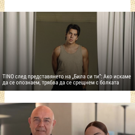
TINO след представянето на „Била си ти“: Ако искаме
да се опознаем, трябва да се срещнем с болката