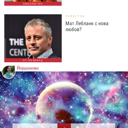
ЛЮБОПИТНО
ИЗВЕСТНИ
Мат Лебланк с нова
любов?
ОТ ХОЛИВУД
Йорданова