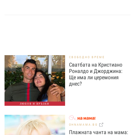
СВОБОДНО ВРЕМЕ
Сватбата на Кристиано
Роналдо и Джорджина:
Ще има ли церемония
днес?
ЛЮБОВ И ВРЪЗКИ
OHNAMAMA.BG
Плажната чанта на мама: