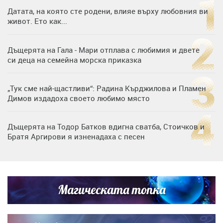
Датата, на която сте родени, влияе върху любовния ви
живот. Ето как...
Дъщерята на Гала - Мари отплава с любимия и двете
си деца на семейна морска приказка
„Тук сме най-щастливи“: Радина Кърджилова и Пламен
Димов издадоха своето любимо място
Дъщерята на Тодор Батков вдигна сватба, Стоичков и
Братя Аргирови я изненадаха с песен
Дневен хороскоп за 6 август, четвъртък
Магическата топка
Списъкът е ясен: Джей Ло и Риана във ВИП гостите на
сватбата на Роналдо