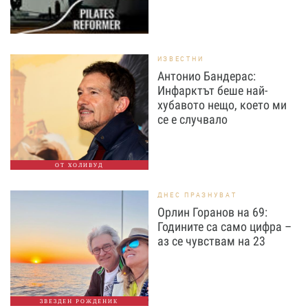
ИЗВЕСТНИ
Антонио Бандерас:
Инфарктът беше най-
хубавото нещо, което ми
се е случвало
ОТ ХОЛИВУД
ДНЕС ПРАЗНУВАТ
Орлин Горанов на 69:
Годините са само цифра –
аз се чувствам на 23
ЗВЕЗДЕН РОЖДЕНИК