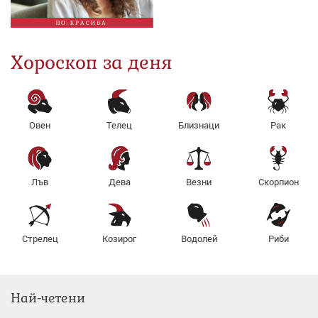
ПО-КРАСИВА
Хороскоп за деня
Овен
Телец
Близнаци
Рак
Лъв
Дева
Везни
Скорпион
Стрелец
Козирог
Водолей
Риби
Най-четени