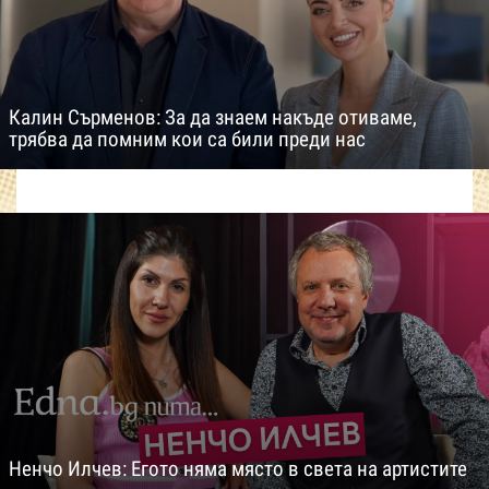
Калин Сърменов: За да знаем накъде отиваме,
трябва да помним кои са били преди нас
Ненчо Илчев: Егото няма място в света на артистите