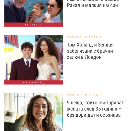
Рахал и малкия им син
БГ ЗВЕЗДИ
СВОБОДНО ВРЕМЕ
Том Холанд и Зендая
забелязани с брачни
халки в Лондон
ОТ ХОЛИВУД
СВОБОДНО ВРЕМЕ
9 неща, които състаряват
жената след 35 години –
без дори да ги осъзнава