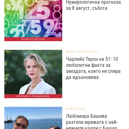
Нумерологична прогноза
за 8 август, събота
НУМЕРОЛОГИЯ
ДНЕС ПРАЗНУВАТ
Чарлийз Терон на 51: 10
любопитни факта за
звездата, която не спира
да вдъхновява
ЗВЕЗДЕН РОЖДЕНИК
ИЗВЕСТНИ
Любомира Башева
разтопи мрежата с най-
нежните кадри с Башар