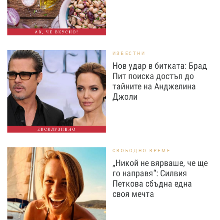
АХ, ЧЕ ВКУСНО!
ИЗВЕСТНИ
Нов удар в битката: Брад
Пит поиска достъп до
тайните на Анджелина
Джоли
ЕКСКЛУЗИВНО
СВОБОДНО ВРЕМЕ
„Никой не вярваше, че ще
го направя“: Силвия
Петкова сбъдна една
своя мечта