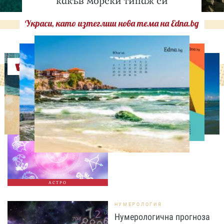
какъв морски типаж си
Украси, като изтеглиш нова тема на Edna.bg
Оферти
АСТРОЛОГИЯ
Дневен хороскоп за 7
август, петък
АСТРО
НУМЕРОЛОГИЯ
Нумерологична прогноза