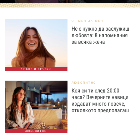
ОТ МЕН ЗА МЕН
Не е нужно да заслужиш
любовта: 8 напомняния
за всяка жена
ЛЮБОВ И ВРЪЗКИ
ЛЮБОПИТНО
Коя си ти след 20:00
часа? Вечерните навици
издават много повече,
отколкото предполагаш
ЛЮБОПИТНО