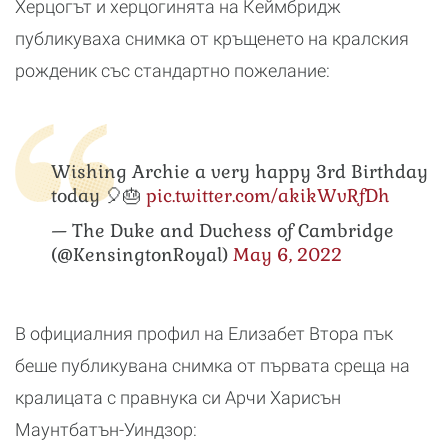
Херцогът и херцогинята на Кеймбридж
публикуваха снимка от кръщенето на кралския
рожденик със стандартно пожелание:
Wishing Archie a very happy 3rd Birthday
today 🎈🎂
pic.twitter.com/akikWvRfDh
— The Duke and Duchess of Cambridge
(@KensingtonRoyal)
May 6, 2022
В официалния профил на Елизабет Втора пък
беше публикувана снимка от първата среща на
кралицата с правнука си Арчи Харисън
Маунтбатън-Уиндзор: