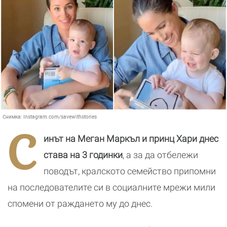
Снимка:
Instagram.com/savewithstories
С
инът на Меган Маркъл и принц Хари днес
става на 3 годинки
, а за да отбележи
поводът, кралското семейство припомни
на последователите си в социалните мрежи мили
спомени от раждането му до днес.