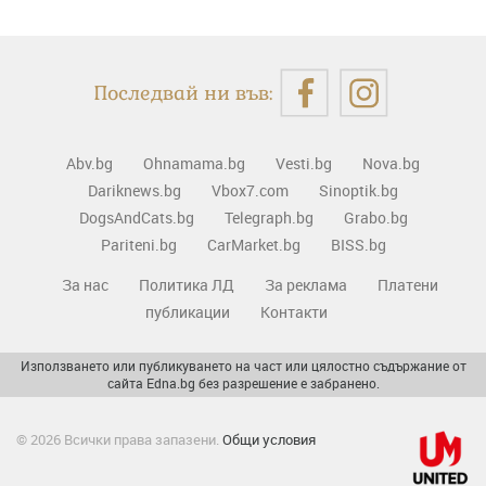
Последвай ни във:
Abv.bg
Ohnamama.bg
Vesti.bg
Nova.bg
Dariknews.bg
Vbox7.com
Sinoptik.bg
DogsAndCats.bg
Telegraph.bg
Grabo.bg
Pariteni.bg
CarMarket.bg
BISS.bg
За нас
Политика ЛД
За реклама
Платени
публикации
Контакти
Използването или публикуването на част или цялостно съдържание от
сайта Edna.bg без разрешение е забранено.
© 2026 Всички права запазени.
Общи условия