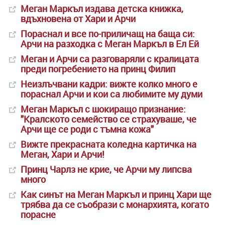
Меган Маркъл издава детска книжка,
вдъхновена от Хари и Арчи
Пораснал и все по-приличащ на баща си:
Арчи на разходка с Меган Маркъл в Ел Ей
Меган и Арчи са разговаряли с кралицата
преди погребението на принц Филип
Неизлъчвани кадри: вижте колко много е
пораснал Арчи и кои са любимите му думи
Меган Маркъл с шокиращо признание:
"Кралското семейство се страхуваше, че
Арчи ще се роди с тъмна кожа"
Вижте прекрасната коледна картичка на
Меган, Хари и Арчи!
Принц Чарлз не крие, че Арчи му липсва
много
Как синът на Меган Маркъл и принц Хари ще
трябва да се съобрази с монархията, когато
порасне