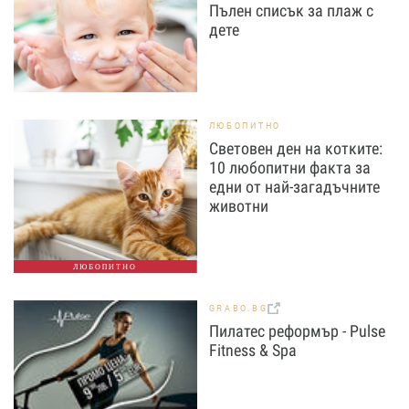
Пълен списък за плаж с
дете
ЛЮБОПИТНО
Световен ден на котките:
10 любопитни факта за
едни от най-загадъчните
животни
ЛЮБОПИТНО
GRABO.BG
Пилатес реформър - Pulse
Fitness & Spa