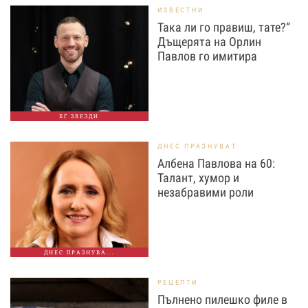
ИЗВЕСТНИ
Така ли го правиш, тате?“
Дъщерята на Орлин
Павлов го имитира
БГ ЗВЕЗДИ
ДНЕС ПРАЗНУВАТ
Албена Павлова на 60:
Талант, хумор и
незабравими роли
ДНЕС ПРАЗНУВА...
РЕЦЕПТИ
Пълнено пилешко филе в