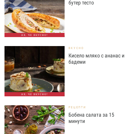
бутер тесто
АХ, ЧЕ ВКУСНО!
ВКУСНО
Кисело мляко с ананас и
бадеми
АХ, ЧЕ ВКУСНО!
РЕЦЕПТИ
Бобена салата за 15
минути