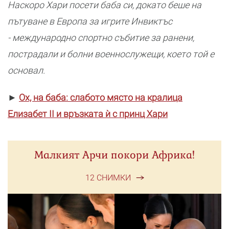
Наскоро Хари посети баба си, докато беше на
пътуване в Европа за игрите Инвиктъс
- международно спортно събитие за ранени,
пострадали и болни военнослужещи, което той е
основал.
►
Ох, на баба: слабото място на кралица
Елизабет II и връзката ѝ с принц Хари
Малкият Арчи покори Африка!
12 СНИМКИ