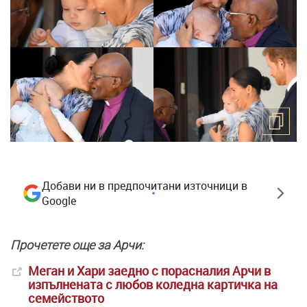
Добави ни в предпочитани източници в
Google
Прочетете още за Арчи:
Меган и Хари заедно с порасналия Арчи в
изпълнената с любов коледна картичка на
семейството