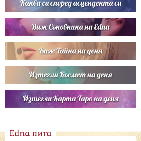
Каква си според асцендента си
Виж Съновника на Edna
Виж Тайна на деня
Изтегли Късмет на деня
Изтегли Карта Таро на деня
Edna пита