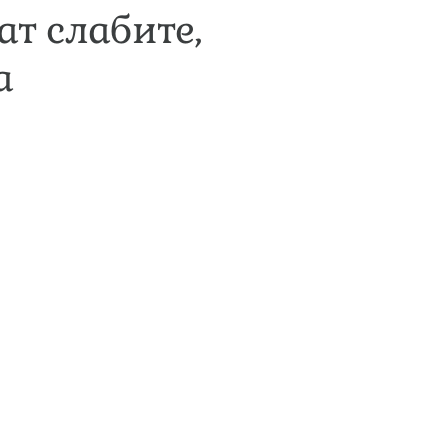
т слабите,
а