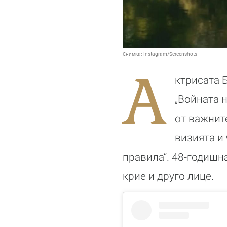
Снимка:
Instagram/Screenshots
А
ктрисата 
„Войната н
от важнит
визията и
правила“. 48-годишн
крие и друго лице.