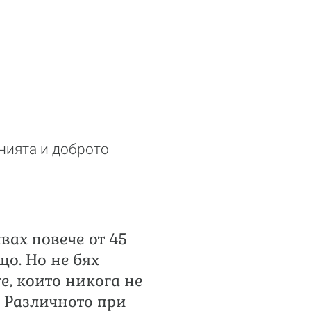
нията и доброто
вах повече от 45
що. Но не бях
е, които никога не
. Различното при