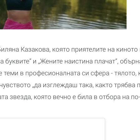
Биляна Казакова, която приятелите на киното
а буквите“ и „Жените наистина плачат“, обърн
е теми в професионалната си сфера - тялото, 
 чувството „да изглеждаш така, както трябва 
ата звезда, която вечно е била в отбора на п