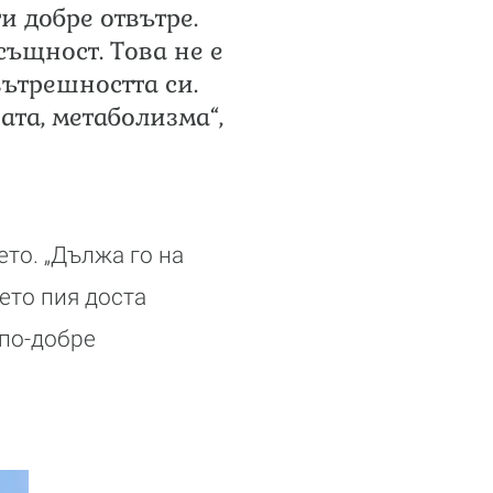
и добре отвътре.
същност. Това не е
вътрешността си.
ата, метаболизма“,
ето. „Дължа го на
оето пия доста
 по-добре