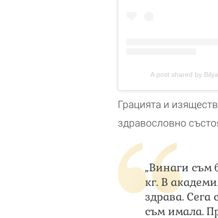
A post shared by Bil
Грацията и изяществ
здравословно състоя
„Винаги съм 
кг. В академи
здрава. Сега 
съм имала. П