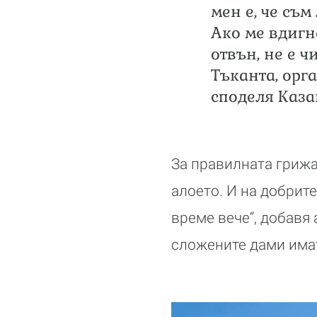
мен е, че съм
Ако ме вдигн
отвън, не е ч
Тъканта, орг
споделя Каза
За правилната грижа,
алоето. И на добрите
време вече“, добавя 
сложените дами имат 