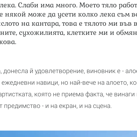
 лека. Слаби има много. Моето тяло работ
е някой може да усети колко лека съм в
ислото на кантара, това е тялото ми във 
аните, сухожилията, клетките ми и обмян
кова.
 донесла й удовлетворение, виновник е - ало
 ежедневни навици, но най-вече на алоето, к
артистката, която не приема факта, че винаги
предимство - и на екран, и на сцена.