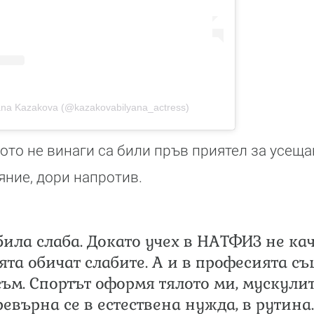
yana Kazakova (@kazakovabilyana_actress)
ото не винаги са били пръв приятел за усеща
ние, дори напротив.
била слаба. Докато учех в НАТФИЗ не кач
ята обичат слабите. А и в професията съ
съм. Спортът оформя тялото ми, мускулит
ревърна се в естествена нужда, в рутина