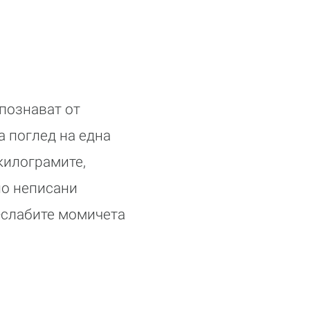
 познават от
а поглед на една
килограмите,
по неписани
о-слабите момичета