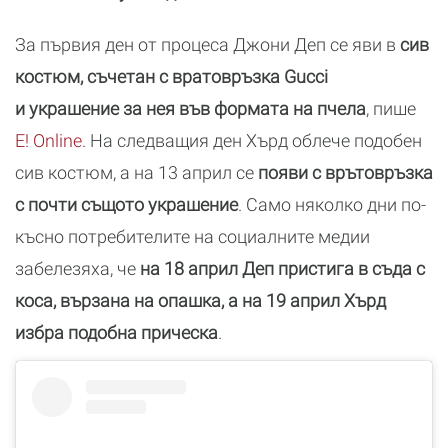
За първия ден от процеса Джони Деп се яви в
сив
костюм, съчетан с вратовръзка Gucci
и украшение за нея във формата на пчела
, пише
E! Online
. На следващия ден Хърд облече подобен
сив костюм, а на 13 април се
появи с врътовръзка
с почти същото украшение
. Само няколко дни по-
късно потребителите на социалните медии
забелезяха, че
на 18 април Деп пристига в съда с
коса, вързана на опашка, а на 19 април Хърд
избра подобна прическа
.