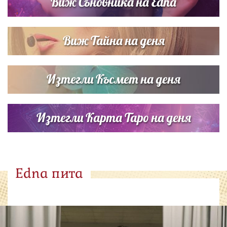
Виж Съновника на Edna
Виж Тайна на деня
Изтегли Късмет на деня
Изтегли Карта Таро на деня
Edna пита