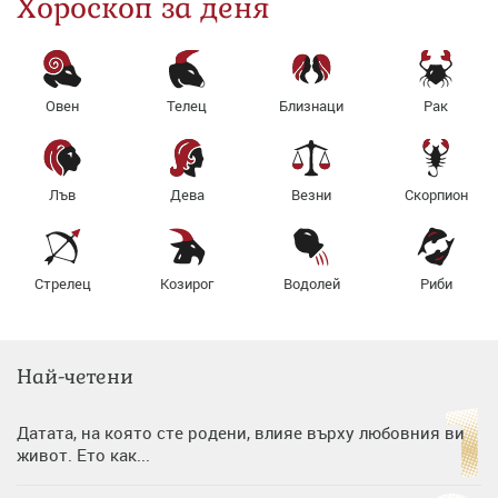
Хороскоп за деня
Овен
Телец
Близнаци
Рак
Лъв
Дева
Везни
Скорпион
Стрелец
Козирог
Водолей
Риби
Най-четени
Датата, на която сте родени, влияе върху любовния ви
живот. Ето как...