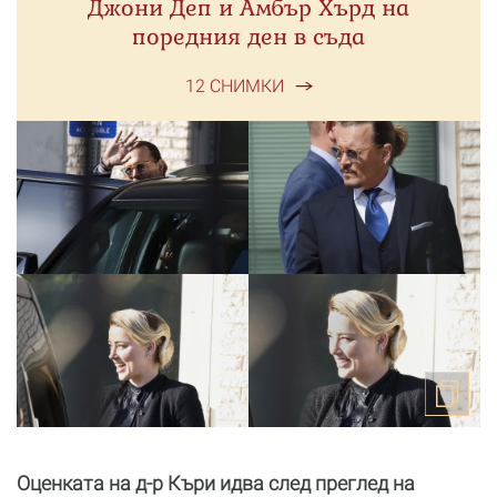
Джони Деп и Амбър Хърд на
поредния ден в съда
12 СНИМКИ
Оценката на д-р Къри идва след преглед на