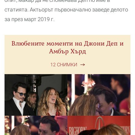
статията. Актьорът първоначално заведе делото
за през март 2019 г.
Влюбените моменти на Джони Деп и
Амбър Хърд
12 СНИМКИ