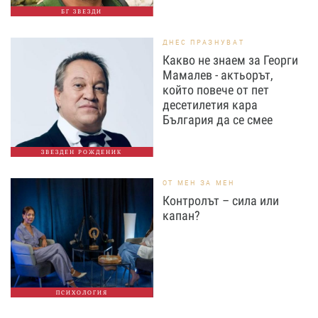
БГ ЗВЕЗДИ
ДНЕС ПРАЗНУВАТ
Какво не знаем за Георги
Мамалев - актьорът,
който повече от пет
десетилетия кара
България да се смее
ЗВЕЗДЕН РОЖДЕНИК
ОТ МЕН ЗА МЕН
Контролът – сила или
капан?
ПСИХОЛОГИЯ