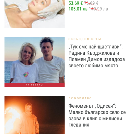
53.69 €
76.69 €
105.01 лв
149.99 лв
СВОБОДНО ВРЕМЕ
„Тук сме най-щастливи“:
Радина Кърджилова и
Пламен Димов издадоха
своето любимо място
БГ ЗВЕЗДИ
ЛЮБОПИТНО
Феноменът „Одисея“:
Малко българско село се
озова в клип с милиони
гледания