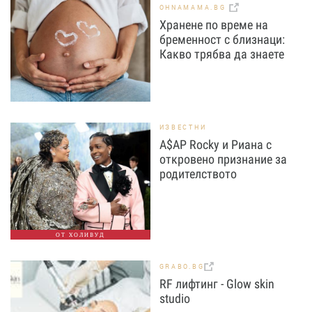
OHNAMAMA.BG
Хранене по време на
бременност с близнаци:
Какво трябва да знаете
ИЗВЕСТНИ
A$AP Rocky и Риана с
откровено признание за
родителството
ОТ ХОЛИВУД
GRABO.BG
RF лифтинг - Glow skin
studio