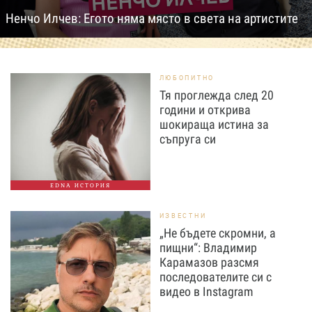
Ненчо Илчев: Егото няма място в света на артистите
ЛЮБОПИТНО
Тя проглежда след 20
години и открива
шокираща истина за
съпруга си
EDNA ИСТОРИЯ
ИЗВЕСТНИ
„Не бъдете скромни, а
пищни“: Владимир
Карамазов разсмя
последователите си с
видео в Instagram