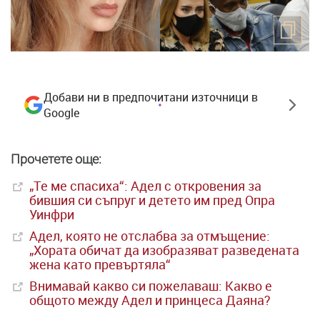
Добави ни в предпочитани източници в
Google
Прочетете още:
„Те ме спасиха“: Адел с откровения за
бившия си съпруг и детето им пред Опра
Уинфри
Адел, която не отслабва за отмъщение:
„Хората обичат да изобразяват разведената
жена като превъртяла“
Внимавай какво си пожелаваш: Какво е
общото между Адел и принцеса Даяна?