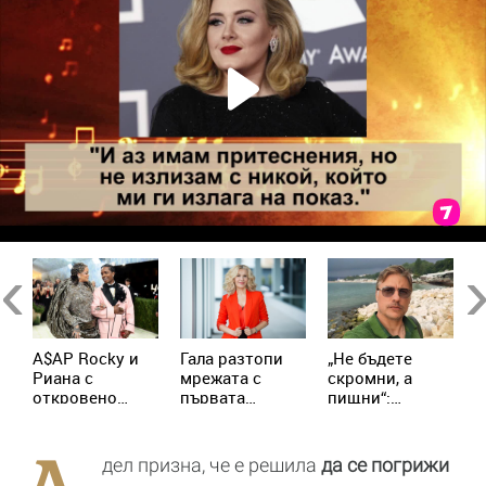
Previous
Ne
A$AP Rocky и
Гала разтопи
„Не бъдете
Д
Риана с
мрежата с
скромни, а
Г
в
откровено
първата
пищни“:
о
признание за
снимка с
Владимир
л
родителството
внучката
Карамазов
д
Джина
разсмя
н
дел призна, че е решила
да се погрижи
последователите
м