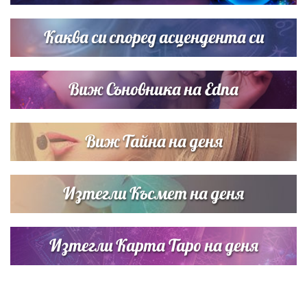
Звездна ваканция в Майорка: Дженифър Анистън,
Кортни Кокс и Джим Къртис заедно на яхта
Каква си според асцендента си
Виж Съновника на Edna
Виж Тайна на деня
Изтегли Късмет на деня
Изтегли Карта Таро на деня