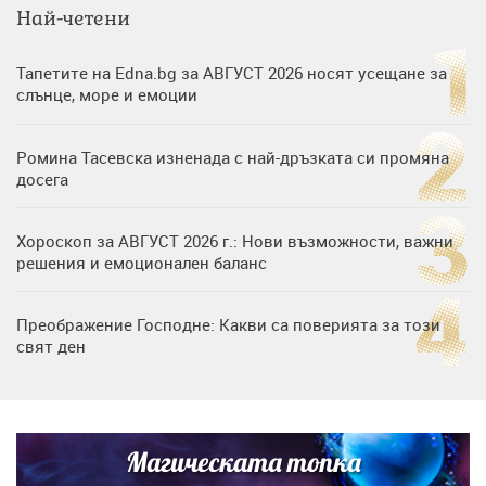
Най-четени
Тапетите на Edna.bg за АВГУСТ 2026 носят усещане за
слънце, море и емоции
Ромина Тасевска изненада с най-дръзката си промяна
досега
Хороскоп за АВГУСТ 2026 г.: Нови възможности, важни
решения и емоционален баланс
Преображение Господне: Какви са поверията за този
свят ден
Дъщерята на Гала - Мари отплава с любимия и двете
си деца на семейна морска приказка
Магическата топка