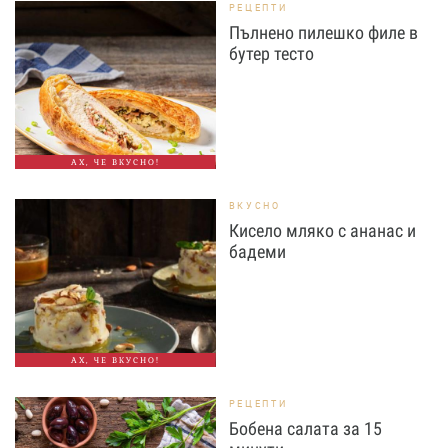
РЕЦЕПТИ
Пълнено пилешко филе в
бутер тесто
АХ, ЧЕ ВКУСНО!
ВКУСНО
Кисело мляко с ананас и
бадеми
АХ, ЧЕ ВКУСНО!
РЕЦЕПТИ
Бобена салата за 15