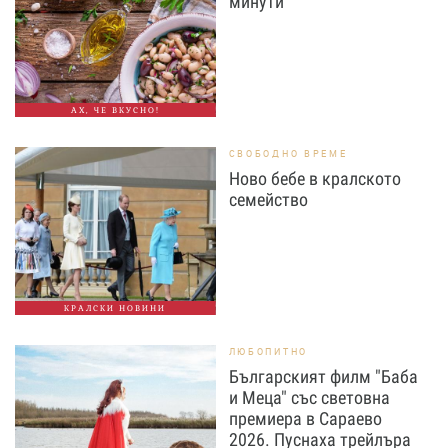
минути
АХ, ЧЕ ВКУСНО!
СВОБОДНО ВРЕМЕ
Ново бебе в кралското
семейство
КРАЛСКИ НОВИНИ
ЛЮБОПИТНО
Българският филм "Баба
и Меца" със световна
премиера в Сараево
2026. Пуснаха трейлъра