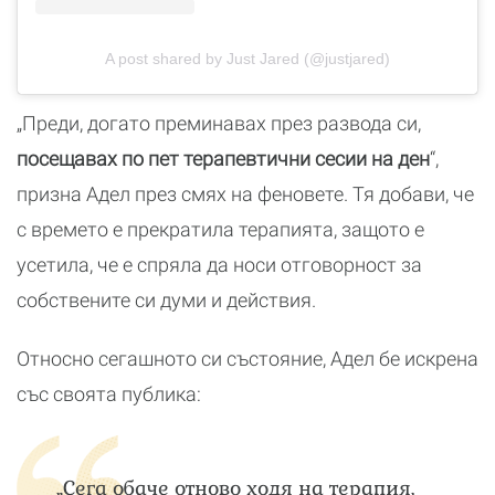
A post shared by Just Jared (@justjared)
„Преди, догато преминавах през развода си,
посещавах по пет терапевтични сесии на ден
“,
призна Адел през смях на феновете. Тя добави, че
с времето е прекратила терапията, защото е
усетила, че е спряла да носи отговорност за
собствените си думи и действия.
Относно сегашното си състояние, Адел бе искрена
със своята публика:
„Сега обаче отново ходя на терапия,