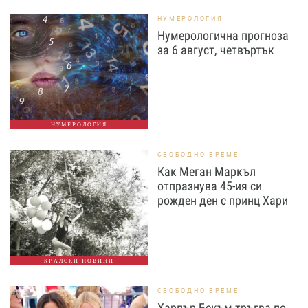
НУМЕРОЛОГИЯ
Нумерологична прогноза
за 6 август, четвъртък
НУМЕРОЛОГИЯ
СВОБОДНО ВРЕМЕ
Как Меган Маркъл
отпразнува 45-ия си
рожден ден с принц Хари
КРАЛСКИ НОВИНИ
СВОБОДНО ВРЕМЕ
Харпър Бекъм тръгва по