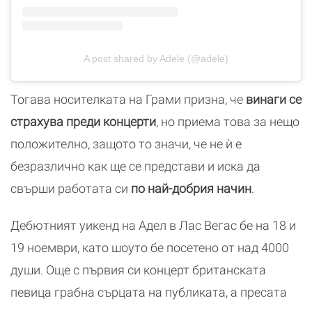
A post shared by Adele (@adele)
Тогава носителката на Грами призна, че
винаги се
страхува преди концерти
, но приема това за нещо
положително, защото то значи, че не ѝ е
безразлично как ще се представи и иска да
свърши работата си
по най-добрия начин
.
Дебютният уикенд на Адел в Лас Вегас бе на 18 и
19 ноември, като шоуто бе посетено от над 4000
души. Още с първия си концерт британската
певица грабна сърцата на публиката, a пресата