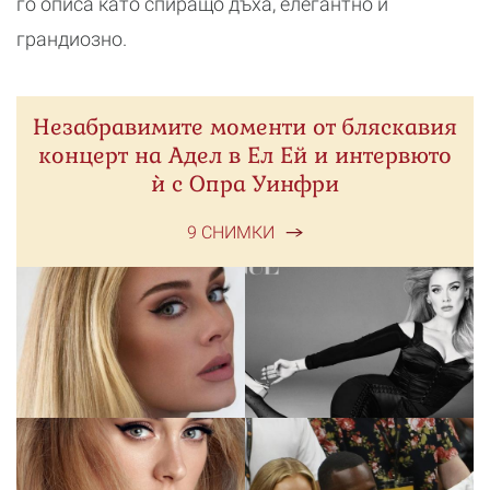
го описа като спиращо дъха, елегантно и
грандиозно.
Незабравимите моменти от бляскавия
концерт на Адел в Ел Ей и интервюто
ѝ с Опра Уинфри
9 СНИМКИ