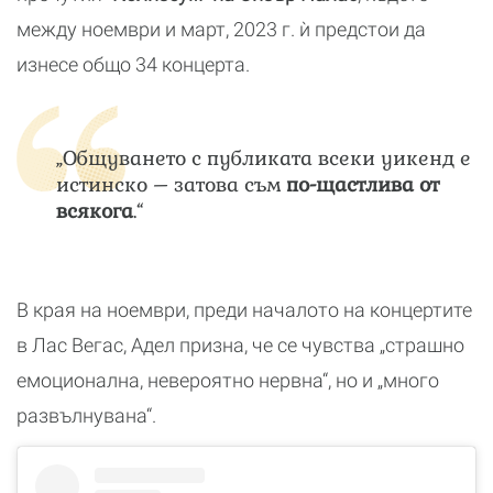
между ноември и март, 2023 г. ѝ предстои да
изнесе общо 34 концерта.
„Общуването с публиката всеки уикенд е
истинско – затова съм
по-щастлива от
всякога
.“
В края на ноември, преди началото на концертите
в Лас Вегас, Адел призна, че се чувства „страшно
емоционална, невероятно нервна“, но и „много
развълнувана“.