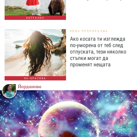
АКТУАЛНО
EDNA ПРЕПОРЪЧВА
Ако косата ти изглежда
по-уморена от теб след
отпуската, тези няколко
стъпки могат да
променят нещата
ПО-КРАСИВА
Йорданова