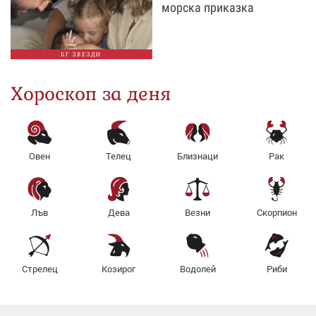
морска приказка
БГ ЗВЕЗДИ
Хороскоп за деня
Овен
Телец
Близнаци
Рак
Лъв
Дева
Везни
Скорпион
Стрелец
Козирог
Водолей
Риби