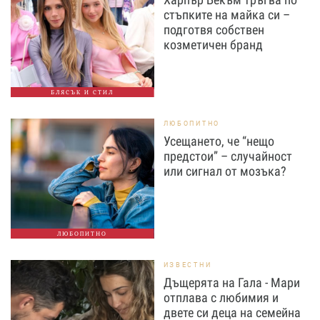
стъпките на майка си –
подготвя собствен
козметичен бранд
БЛЯСЪК И СТИЛ
ЛЮБОПИТНО
Усещането, че “нещо
предстои” – случайност
или сигнал от мозъка?
ЛЮБОПИТНО
ИЗВЕСТНИ
Дъщерята на Гала - Мари
отплава с любимия и
двете си деца на семейна