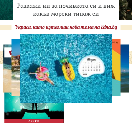
Разкажи ни за почивката си и виж
какъв морски типаж си
Украси, като изтеглиш нова тема на Edna.bg
Оферти
АСТРОЛОГИЯ
Дневен хороскоп за 5
август, сряда
АСТРО