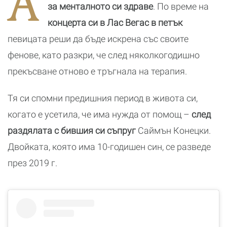
А
си с видео в
п
за менталното си здраве
. По време на
Instagram
концерта си в Лас Вегас в петък
певицата реши да бъде искрена със своите
фенове, като разкри, че след няколкогодишно
прекъсване отново е тръгнала на терапия.
Тя си спомни предишния период в живота си,
когато е усетила, че има нужда от помощ –
след
раздялата с бившия си съпруг
Саймън Конецки.
Двойката, която има 10-годишен син, се разведе
през 2019 г.