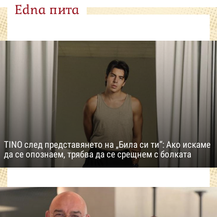
Edna пита
TINO след представянето на „Била си ти“: Ако искаме
да се опознаем, трябва да се срещнем с болката