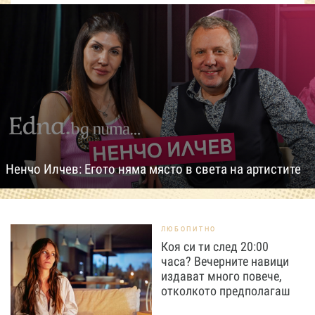
Ненчо Илчев: Егото няма място в света на артистите
ЛЮБОПИТНО
Коя си ти след 20:00
часа? Вечерните навици
издават много повече,
отколкото предполагаш