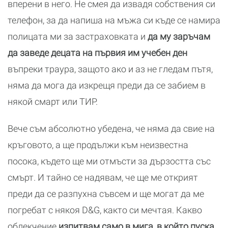
вперени в него. Не смея да извадя собствения си
телефон, за да напиша на мъжа си къде се намира
полицата ми за застраховката и
да му заръчам
да заведе децата на първия им учебен ден
въпреки траура, защото ако и аз не гледам пътя,
няма да мога да изкрещя преди да се забием в
някой смарт или ТИР.
Вече съм абсолютно убедена, че няма да свие на
кръговото, а ще продължи към неизвестна
посока, където ще ми отмъсти за дързостта със
смърт. И тайно се надявам, че ще ме открият
преди да се разпухна съвсем и ще могат да ме
погребат с някоя D&G, както си мечтая. Какво
облекчение
изпитвам само в мига, в който пуска