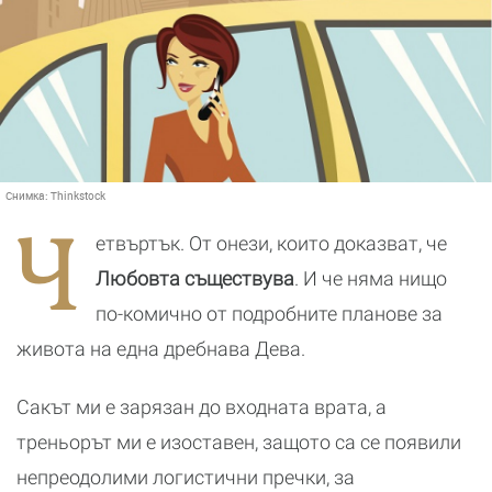
Снимка:
Thinkstock
Ч
етвъртък. От онези, които доказват, че
Любовта съществува
. И че няма нищо
по-комично от подробните планове за
живота на една дребнава Дева.
Сакът ми е зарязан до входната врата, а
треньорът ми е изоставен, защото са се появили
непреодолими логистични пречки, за