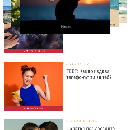
НУМЕРОЛОГИЯ
Нумерологична прогноза
за 7 август, петък
НУМЕРОЛОГИЯ
ЛЮБОПИТНО
ТЕСТ: Какво издава
телефонът ти за теб?
ЛЮБОПИТНО
СВОБОДНО ВРЕМЕ
Палатка под звездите!