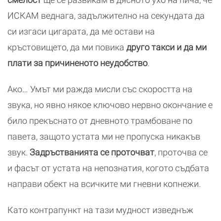
ИСКАМ веднага, задължително на секундата да
си изгаси цигарата, да ме остави на
кръстовището, да ми повика
друго такси и да ми
плати за причиненото неудобство
.
Ако… Умът ми ражда мисли със скоростта на
звука, но явно някое ключово нервно окончание е
било прекъснато от дневното трамбоване по
павета, защото устата ми не пропуска никакъв
звук.
Задръстванията се проточват
, проточва се
и фасът от устата на непознатия, когото съдбата
направи обект на всичките ми гневни копнежи.
Като контрапункт на тази мудност изведнъж