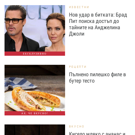
ИЗВЕСТНИ
Нов удар в битката: Брад
Пит поиска достъп до
тайните на Анджелина
Джоли
ЕКСКЛУЗИВНО
РЕЦЕПТИ
Пълнено пилешко филе в
бутер тесто
АХ, ЧЕ ВКУСНО!
ВКУСНО
Кисело мляко с ананас и