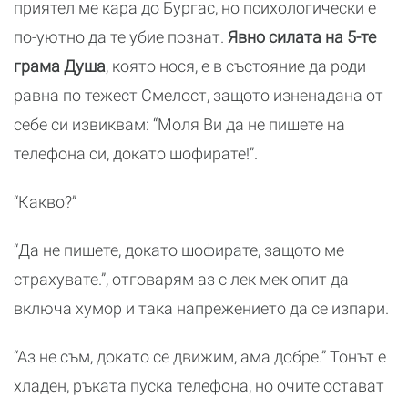
приятел ме кара до Бургас, но психологически е
по-уютно да те убие познат.
Явно силата на 5-те
грама Душа
, която нося, е в състояние да роди
равна по тежест Смелост, защото изненадана от
себе си извиквам: “Моля Ви да не пишете на
телефона си, докато шофирате!”.
“Какво?”
“Да не пишете, докато шофирате, защото ме
страхувате.”, отговарям аз с лек мек опит да
включа хумор и така напрежението да се изпари.
“Аз не съм, докато се движим, ама добре.” Тонът е
хладен, ръката пуска телефона, но очите остават