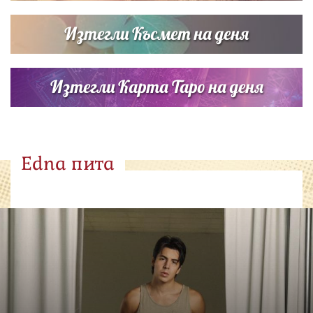
Изтегли Късмет на деня
Изтегли Карта Таро на деня
Edna пита