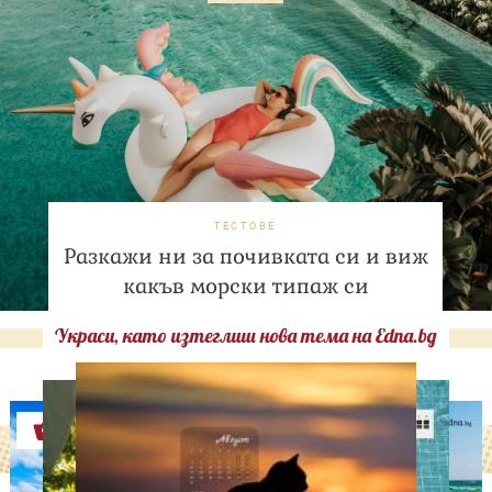
ТЕСТОВЕ
Разкажи ни за почивката си и виж
какъв морски типаж си
Украси, като изтеглиш нова тема на Edna.bg
Оферти