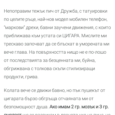
Непоправим тежък пич от Дружба, с татуировки
по целите ръце, най-нов модел мобилен телефон,
“маркови” дрехи, бавни заучени движения, с които
приближава към устата си ЦИГАРА. Мислите ми
трескаво започват да се блъскат в уморената ми
вече глава. На повърхността нищо не е по-лошо
от последствията за безценната ми, буйна,
обгрижвана с толкова скъпи стилизиращи
продукти, грива.
Колата вече се движи бавно, но пък пушекът от
цигарата бързо обгръща отчаяната ми от
безпомощност душа.
Ако имам 2 гр. мозък и 3 гр.
смелост
ще се развикам в дясното ухо на пича, че