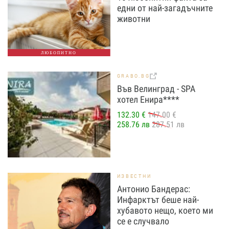
едни от най-загадъчните
животни
ЛЮБОПИТНО
GRABO.BG
Във Велинград - SPA
хотел Енира****
132.30 €
147.00 €
258.76 лв
287.51 лв
ИЗВЕСТНИ
Антонио Бандерас:
Инфарктът беше най-
хубавото нещо, което ми
се е случвало