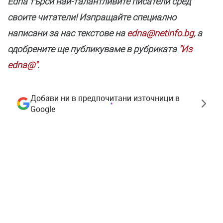
Edna търси най-талантливите писатели сред
своите читатели! Изпращайте специално
написани за нас текстове на
edna@netinfo.bg
, а
одобрените ще публикуваме в рубриката
"Из
edna@"
.
Добави ни в предпочитани източници в
Google