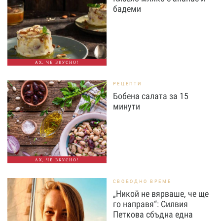
бадеми
АХ, ЧЕ ВКУСНО!
РЕЦЕПТИ
Бобена салата за 15
минути
АХ, ЧЕ ВКУСНО!
СВОБОДНО ВРЕМЕ
„Никой не вярваше, че ще
го направя“: Силвия
Петкова сбъдна една