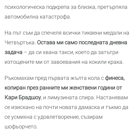
психологическа подкрепа за близка, претърпяла
автомобилна катастрофа.
На път съм да спечеля всички тиквени медали на
Четвъртъка.
Остава ми само последната дневна
задача
– да си хвана такси, което да затътри
изтощените ми от завоевания на кокили крака.
Ръкомахам пред първата жълта кола с
финеса,
копиран през ранните ми женствени години от
Кари Брадшоу
, и лимузината спира. Настанявам
се изискано на почти новата дамаска и тъкмо да
се усмихна с удовлетворение, съзирам
шофьорчето.