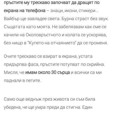
пръстите му трескаво започват да дращят по
екрана на телефона
– знаци, икони, стикери…
Вайбър ще завладее света. Бурна страст без звук.
Същатата като моята. Не забелязвам как сме се
качили на Околовръстното и колата се ускорява,
без нищо в “Купето на отчаянието” да се променя.
Очите трескаво се взират в екрана, устата
придърпва фаса, пръстите потупват по скрийна.
Мисля, че
имам около 30 сърца
и всички са ми
паднали в петите.
Само още веднъж през живота си съм била
убедена, че ще умра преди да стигна. Един