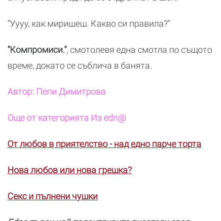
“Уууу, как миришеш. Какво си правила?”
“Компромиси.”
, смотолевя една смотла по същото
време, докато се съблича в банята.
Автор: Пепи Димитрова
Още от категорията Из edn@
От любов в приятелство - над едно парче торта
Нова любов или нова грешка?
Секс и пълнени чушки