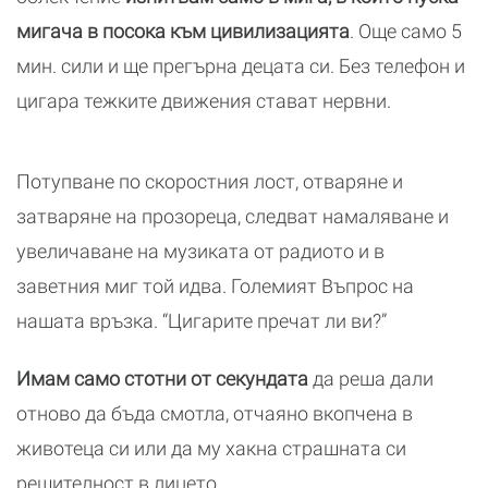
мигача в посока към цивилизацията
. Още само 5
мин. сили и ще прегърна децата си. Без телефон и
цигара тежките движения стават нервни.
Потупване по скоростния лост, отваряне и
затваряне на прозореца, следват намаляване и
увеличаване на музиката от радиото и в
заветния миг той идва. Големият Въпрос на
нашата връзка. “Цигарите пречат ли ви?”
Имам само стотни от секундата
да реша дали
отново да бъда смотла, отчаяно вкопчена в
животеца си или да му хакна страшната си
решителност в лицето.