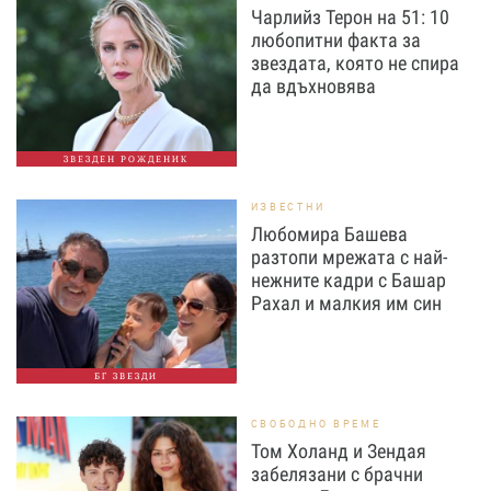
Чарлийз Терон на 51: 10
любопитни факта за
звездата, която не спира
да вдъхновява
ЗВЕЗДЕН РОЖДЕНИК
ИЗВЕСТНИ
Любомира Башева
разтопи мрежата с най-
нежните кадри с Башар
Рахал и малкия им син
БГ ЗВЕЗДИ
СВОБОДНО ВРЕМЕ
Том Холанд и Зендая
забелязани с брачни