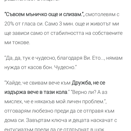
“Съвсем мъничко още и слизам.”,
смотолевям с
20% от гласа си. Само 3 мин. още и животът ми
ще зависи само от стабилността на собствените
ми токове.
“Да, да, тук е чудесно, благодаря Ви. Ето..., нямам
нужда от касов бон. Чудесно.”
“Хайде, че свивам вече към
Дружба, не се
издържа вече в тази кола
.” “Верно ли? А аз
мислех, че е някакъв мой личен проблем.”,
отговарям любезно преди да се отправя към
дома си. Завъртам ключа и децата наскачат с
ентусиазъм преди да се отдръпнат в шок.