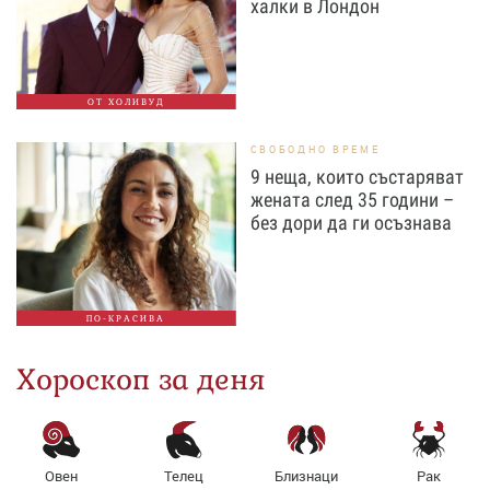
халки в Лондон
ОТ ХОЛИВУД
СВОБОДНО ВРЕМЕ
9 неща, които състаряват
жената след 35 години –
без дори да ги осъзнава
ПО-КРАСИВА
Хороскоп за деня
Овен
Телец
Близнаци
Рак