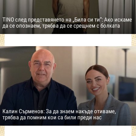
TINO след представянето на „Била си ти“: Ако искаме
да се опознаем, трябва да се срещнем с болката
Калин Сърменов: За да знаем накъде отиваме,
трябва да помним кои са били преди нас