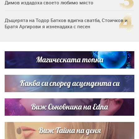
Димов издадоха своето любимо място
Дъщерята на Тодор Батков вдигна сватба, Стоичков и
Братя Аргирови я изненадаха с песен
Дневен хороскоп за 6 август, четвъртък
Магическата топка
Списъкът е ясен: Джей Ло и Риана във ВИП гостите на
сватбата на Роналдо
Каква си според асцендента си
Виж Съновника на Edna
Виж Тайна на деня