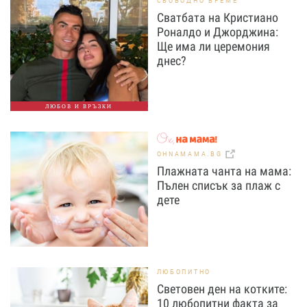
СВОБОДНО ВРЕМЕ
Сватбата на Кристиано
Роналдо и Джорджина:
Ще има ли церемония
днес?
ЛЮБОВ И ВРЪЗКИ
OHNAMAMA.BG
Плажната чанта на мама:
Пълен списък за плаж с
дете
ЛЮБОПИТНО
Световен ден на котките:
10 любопитни факта за