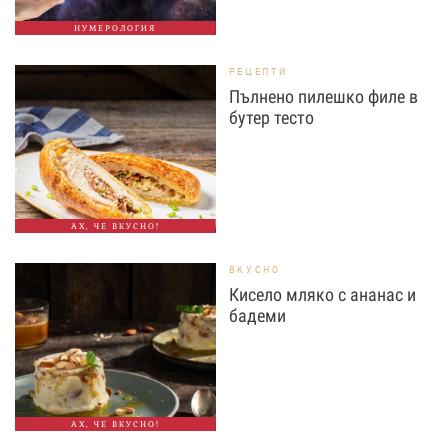
НУМЕРОЛОГИЯ
РЕЦЕПТИ
Пълнено пилешко филе в
бутер тесто
АХ, ЧЕ ВКУСНО!
ВКУСНО
Кисело мляко с ананас и
бадеми
АХ, ЧЕ ВКУСНО!