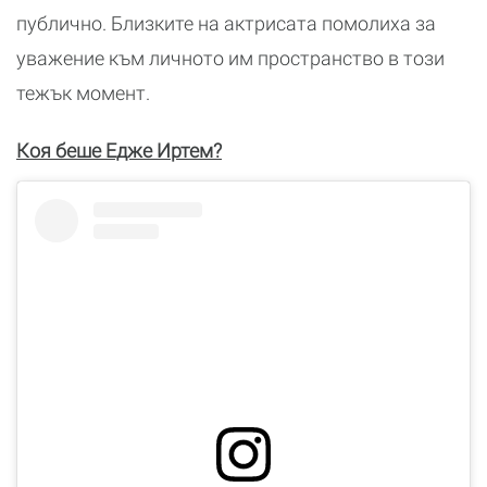
публично. Близките на актрисата помолиха за
уважение към личното им пространство в този
тежък момент.
Коя беше Едже Иртем?