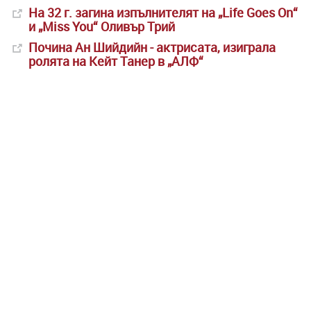
На 32 г. загина изпълнителят на „Life Goes On“
и „Miss You“ Оливър Трий
Почина Ан Шийдийн - актрисата, изиграла
ролята на Кейт Танер в „АЛФ“