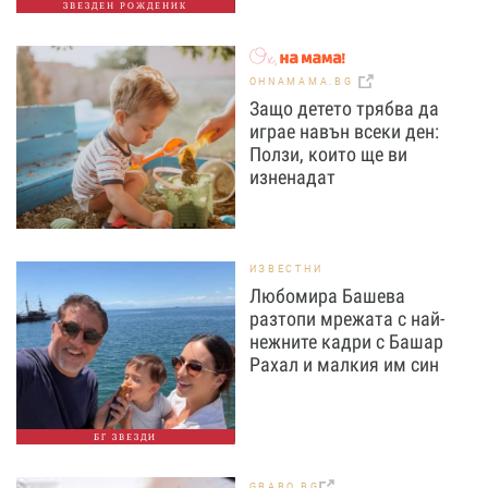
ЗВЕЗДЕН РОЖДЕНИК
OHNAMAMA.BG
Защо детето трябва да
играе навън всеки ден:
Ползи, които ще ви
изненадат
ИЗВЕСТНИ
Любомира Башева
разтопи мрежата с най-
нежните кадри с Башар
Рахал и малкия им син
БГ ЗВЕЗДИ
GRABO.BG