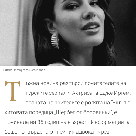
Снимка:
Instagram/Screenshot
Т
ъжна новина разтърси почитателите на
турските сериали. Актрисата Едже Иртем,
позната на зрителите с ролята на Ъшъл в
хитовата поредица „Шербет от боровинки“, е
починала на 35-годишна възраст. Информацията
беше потвърдена от нейния адвокат чрез