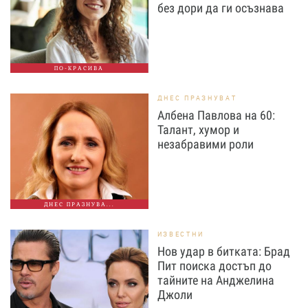
без дори да ги осъзнава
ПО-КРАСИВА
ДНЕС ПРАЗНУВАТ
Албена Павлова на 60:
Талант, хумор и
незабравими роли
ДНЕС ПРАЗНУВА...
ИЗВЕСТНИ
Нов удар в битката: Брад
Пит поиска достъп до
тайните на Анджелина
Джоли