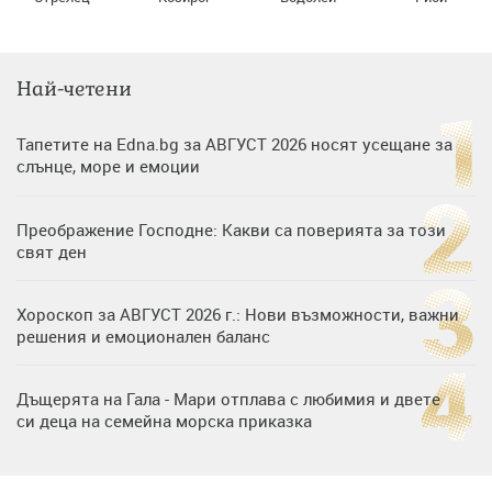
Най-четени
Тапетите на Edna.bg за АВГУСТ 2026 носят усещане за
слънце, море и емоции
Преображение Господне: Какви са поверията за този
свят ден
Хороскоп за АВГУСТ 2026 г.: Нови възможности, важни
решения и емоционален баланс
Дъщерята на Гала - Мари отплава с любимия и двете
си деца на семейна морска приказка
„Тук сме най-щастливи“: Радина Кърджилова и Пламен