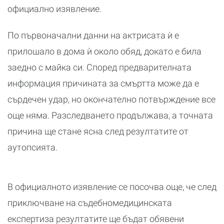
официално изявление.
По първоначални данни на актрисата ѝ е
прилошало в дома ѝ около обяд, докато е била
заедно с майка си. Според предварителната
информация причината за смъртта може да е
сърдечен удар, но окончателно потвърждение все
още няма. Разследването продължава, а точната
причина ще стане ясна след резултатите от
аутопсията.
В официалното изявление се посочва още, че след
приключване на съдебномедицинската
експертиза резултатите ще бъдат обявени