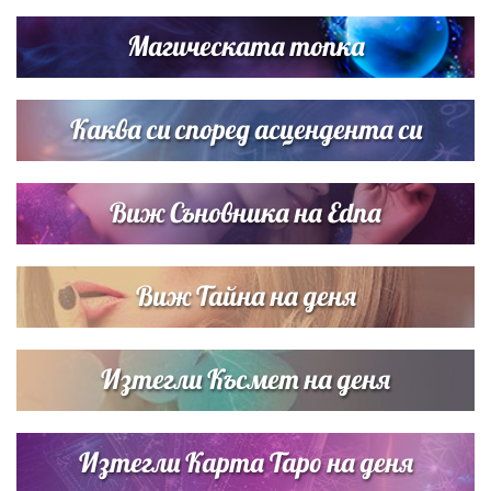
Димов издадоха своето любимо място
Магическата топка
Дъщерята на Тодор Батков вдигна сватба, Стоичков и
Братя Аргирови я изненадаха с песен
Каква си според асцендента си
Виж Съновника на Edna
Виж Тайна на деня
Изтегли Късмет на деня
Изтегли Карта Таро на деня