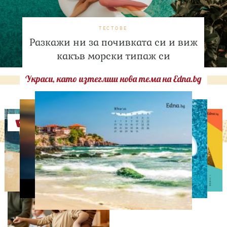
ТЕСТОВЕ
Разкажи ни за почивката си и виж
какъв морски типаж си
Украси, като изтеглиш нова тема на Edna.bg
Оферти
ЛЮБОПИТНО
Тайната на добрата
вечеря не се крие в
сложната рецепта