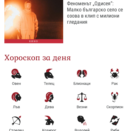
Феноменът „Одисея“:
Малко българско село се
озова в клип с милиони
гледания
КИНО
Хороскоп за деня
Овен
Телец
Близнаци
Рак
Лъв
Дева
Везни
Скорпион
Стрелец
Козирог
Водолей
Риби