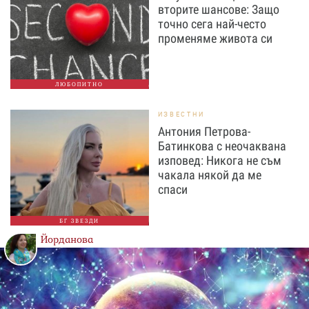
вторите шансове: Защо
точно сега най-често
променяме живота си
ЛЮБОПИТНО
ИЗВЕСТНИ
Антония Петрова-
Батинкова с неочаквана
изповед: Никога не съм
чакала някой да ме
спаси
БГ ЗВЕЗДИ
Йорданова