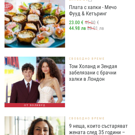
Плата с хапки - Мечо
Фууд & Кетъринг
23.00 €
45.00 €
44.98 лв
88.01 лв
СВОБОДНО ВРЕМЕ
Том Холанд и Зендая
забелязани с брачни
халки в Лондон
ОТ ХОЛИВУД
СВОБОДНО ВРЕМЕ
9 неща, които състаряват
жената след 35 години –