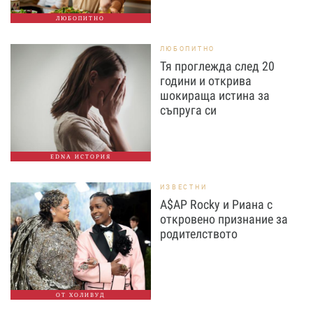
ЛЮБОПИТНО
ЛЮБОПИТНО
Тя проглежда след 20
години и открива
шокираща истина за
съпруга си
EDNA ИСТОРИЯ
ИЗВЕСТНИ
A$AP Rocky и Риана с
откровено признание за
родителството
ОТ ХОЛИВУД