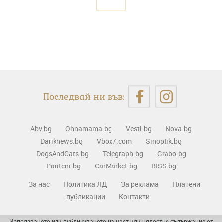
Последвай ни във:
Abv.bg
Ohnamama.bg
Vesti.bg
Nova.bg
Dariknews.bg
Vbox7.com
Sinoptik.bg
DogsAndCats.bg
Telegraph.bg
Grabo.bg
Pariteni.bg
CarMarket.bg
BISS.bg
За нас
Политика ЛД
За реклама
Платени
публикации
Контакти
Използването или публикуването на част или цялостно съдържание от