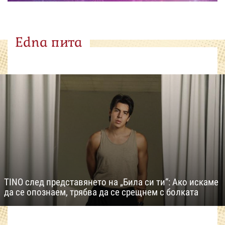
Edna пита
TINO след представянето на „Била си ти“: Ако искаме
да се опознаем, трябва да се срещнем с болката