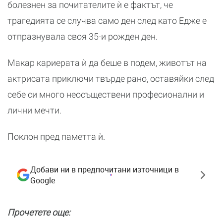
болезнен за почитателите ѝ е фактът, че
трагедията се случва само ден след като Едже е
отпразнувала своя 35-и рожден ден.
Макар кариерата ѝ да беше в подем, животът на
актрисата приключи твърде рано, оставяйки след
себе си много неосъществени професионални и
лични мечти.
Поклон пред паметта ѝ.
Добави ни в предпочитани източници в
Google
Прочетете още: