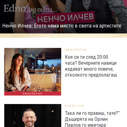
Ненчо Илчев: Егото няма място в света на артистите
ЛЮБОПИТНО
Коя си ти след 20:00
часа? Вечерните навици
издават много повече,
отколкото предполагаш
ЛЮБОПИТНО
ИЗВЕСТНИ
Така ли го правиш, тате?“
Дъщерята на Орлин
Павлов го имитира