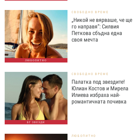
СВОБОДНО ВРЕМЕ
„Никой не вярваше, че ще
го направя“: Силвия
Петкова сбъдна една
своя мечта
ЛЮБОПИТНО
СВОБОДНО ВРЕМЕ
Палатка под звездите!
Юлиан Костов и Мирела
Илиева избраха най-
романтичната почивка
БГ ЗВЕЗДИ
ЛЮБОПИТНО