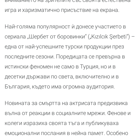
игра и харизматично присъствие на екрана.
Най-голяма популярност ѝ донесе участието в
сериала „Шербет от боровинки“ („Kızılcık Şerbeti“) –
една от най-успешните турски продукции през
последните сезони. Поредицата се превърна в
истински феномен не само в Турция, но и в
десетки държави по света, включително и в
България, където има огромна аудитория.
Новината за смъртта на актрисата предизвика
вълна от реакции в социалните мрежи. Фенове и
колеги изразиха своята тъга и публикуваха
емоционални послания в нейна памет. Особено