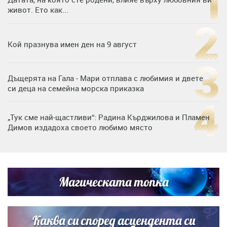
живот. Ето как...
Кой празнува имен ден на 9 август
Дъщерята на Гала - Мари отплава с любимия и двете
си деца на семейна морска приказка
„Тук сме най-щастливи“: Радина Кърджилова и Пламен
Димов издадоха своето любимо място
Любомира Башева разтопи мрежата с най-нежните
кадри с Башар Рахал и малкия им син
Магическата топка
Дъщерята на Тодор Батков вдигна сватба, Стоичков и
Братя Аргирови я изненадаха с песен
Каква си според асцендента си