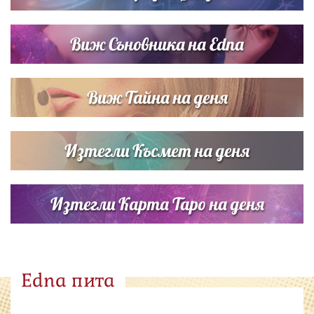
Виж Съновника на Edna
Виж Тайна на деня
Изтегли Късмет на деня
Изтегли Карта Таро на деня
Edna пита