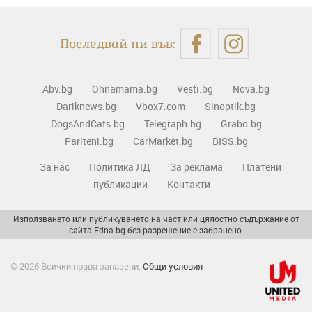
Последвай ни във:
Abv.bg
Ohnamama.bg
Vesti.bg
Nova.bg
Dariknews.bg
Vbox7.com
Sinoptik.bg
DogsAndCats.bg
Telegraph.bg
Grabo.bg
Pariteni.bg
CarMarket.bg
BISS.bg
За нас
Политика ЛД
За реклама
Платени
публикации
Контакти
Използването или публикуването на част или цялостно съдържание от
сайта Edna.bg без разрешение е забранено.
© 2026 Всички права запазени.
Общи условия