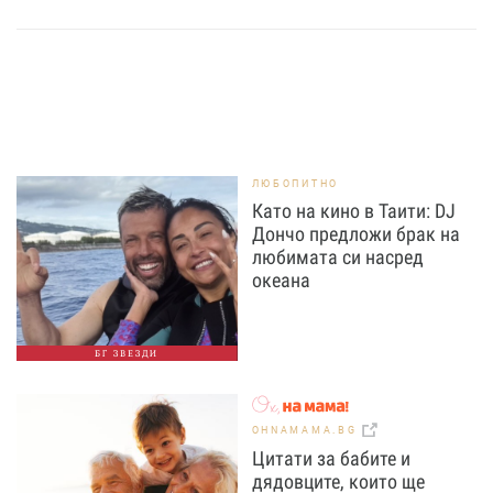
ЛЮБОПИТНО
Като на кино в Таити: DJ
Дончо предложи брак на
любимата си насред
океана
БГ ЗВЕЗДИ
OHNAMAMA.BG
Цитати за бабите и
дядовците, които ще