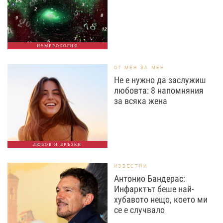
НУМЕРОЛОГИЯ
ОТ МЕН ЗА МЕН
Не е нужно да заслужиш
любовта: 8 напомняния
за всяка жена
ЛЮБОВ И ВРЪЗКИ
ИЗВЕСТНИ
Антонио Бандерас:
Инфарктът беше най-
хубавото нещо, което ми
се е случвало