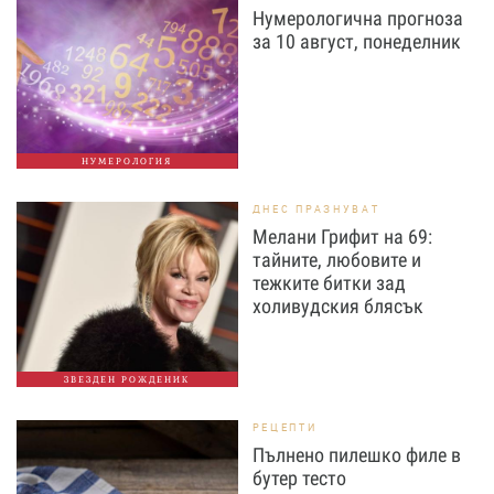
Нумерологична прогноза
за 10 август, понеделник
НУМЕРОЛОГИЯ
ДНЕС ПРАЗНУВАТ
Мелани Грифит на 69:
тайните, любовите и
тежките битки зад
холивудския блясък
ЗВЕЗДЕН РОЖДЕНИК
РЕЦЕПТИ
Пълнено пилешко филе в
бутер тесто