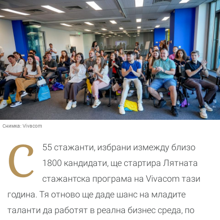
Снимка:
Vivacom
С
55 стажанти, избрани измежду близо
1800 кандидати, ще стартира Лятната
стажантска програма на Vivacom тази
година. Тя отново ще даде шанс на младите
таланти да работят в реална бизнес среда, по