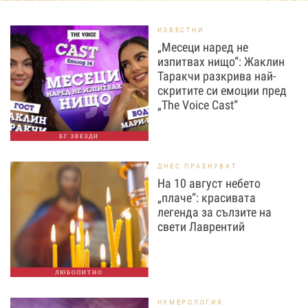
ИЗВЕСТНИ
„Месеци наред не
изпитвах нищо“: Жаклин
Таракчи разкрива най-
скритите си емоции пред
„The Voice Cast“
БГ ЗВЕЗДИ
ДНЕС ПРАЗНУВАТ
На 10 август небето
„плаче“: красивата
легенда за сълзите на
свети Лаврентий
ЛЮБОПИТНО
НУМЕРОЛОГИЯ