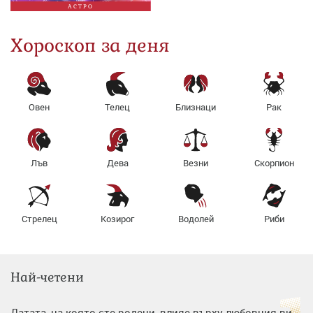
АСТРО
Хороскоп за деня
Овен
Телец
Близнаци
Рак
Лъв
Дева
Везни
Скорпион
Стрелец
Козирог
Водолей
Риби
Най-четени
Датата, на която сте родени, влияе върху любовния ви