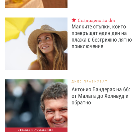
Създадено за dm
Малките стъпки, които
превръщат един ден на
плажа в безгрижно лятно
приключение
ДНЕС ПРАЗНУВАТ
Антонио Бандерас на 66:
от Малага до Холивуд и
обратно
ЗВЕЗДЕН РОЖДЕНИК