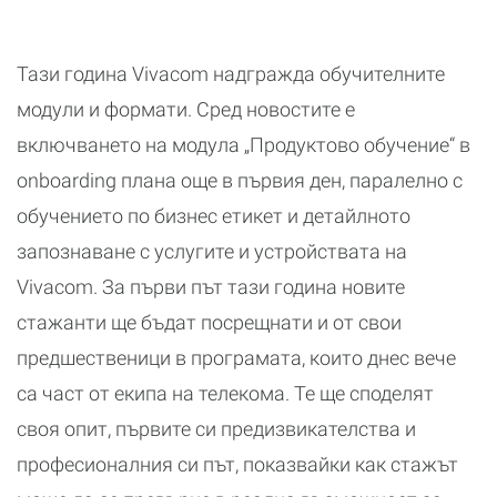
Тази година Vivacom надгражда обучителните
модули и формати. Сред новостите е
включването на модула „Продуктово обучение“ в
onboarding плана още в първия ден, паралелно с
обучението по бизнес етикет и детайлното
запознаване с услугите и устройствата на
Vivacom. За първи път тази година новите
стажанти ще бъдат посрещнати и от свои
предшественици в програмата, които днес вече
са част от екипа на телекома. Те ще споделят
своя опит, първите си предизвикателства и
професионалния си път, показвайки как стажът