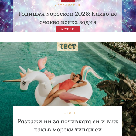
АСТРОЛОГИЯ
Годишен хороскоп 2026: Какво да
очаква всяка зодия
АСТРО
ТЕСТОВЕ
Разкажи ни за почивката си и виж
какъв морски типаж си