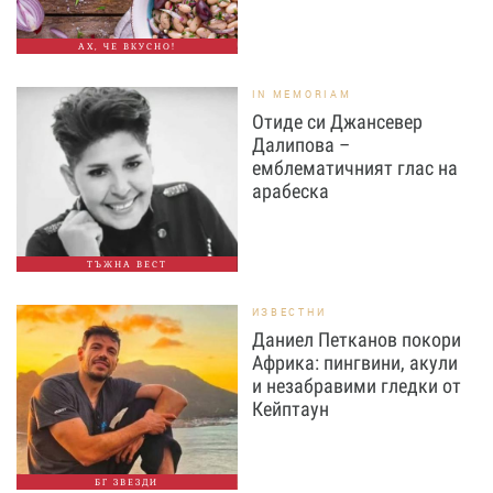
АХ, ЧЕ ВКУСНО!
IN MEMORIAM
Отиде си Джансевер
Далипова –
емблематичният глас на
арабеска
ТЪЖНА ВЕСТ
ИЗВЕСТНИ
Даниел Петканов покори
Африка: пингвини, акули
и незабравими гледки от
Кейптаун
БГ ЗВЕЗДИ