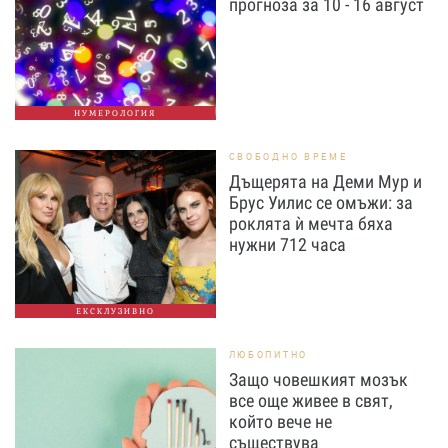
прогноза за 10 - 16 август
НУМЕРОЛОГИЯ
СВОБОДНО ВРЕМЕ
Дъщерята на Деми Мур и
Брус Уилис се омъжи: за
роклята ѝ мечта бяха
нужни 712 часа
ЕКСКЛУЗИВНО
ЛЮБОПИТНО
Защо човешкият мозък
все още живее в свят,
който вече не
съществува