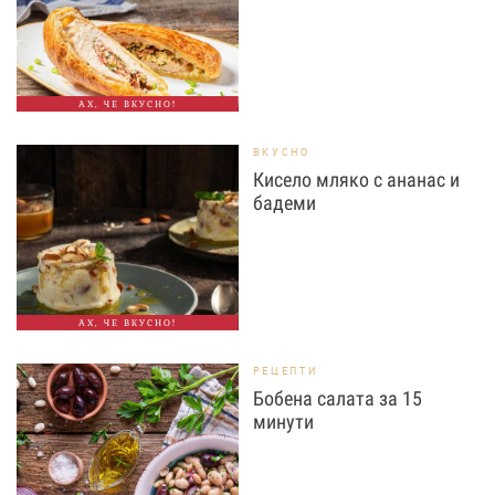
АХ, ЧЕ ВКУСНО!
ВКУСНО
Кисело мляко с ананас и
бадеми
АХ, ЧЕ ВКУСНО!
РЕЦЕПТИ
Бобена салата за 15
минути