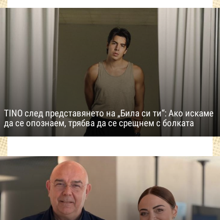
TINO след представянето на „Била си ти“: Ако искаме
да се опознаем, трябва да се срещнем с болката