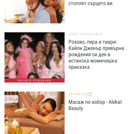
стоплят сърцето ви
ДНЕС ПРАЗНУВАТ
Розово, пера и тиари:
Кайли Дженър превърна
рождения си ден в
истинска момичешка
приказка
ЗВЕЗДЕН РОЖДЕНИК
GRABO.BG
Масаж по избор - Alekat
Beauty