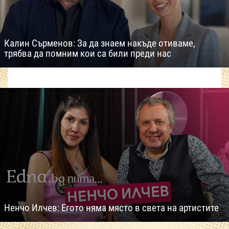
Калин Сърменов: За да знаем накъде отиваме,
трябва да помним кои са били преди нас
Ненчо Илчев: Егото няма място в света на артистите