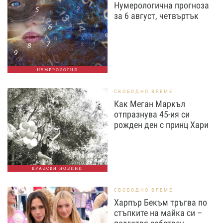
Нумерологична прогноза
за 6 август, четвъртък
НУМЕРОЛОГИЯ
СВОБОДНО ВРЕМЕ
Как Меган Маркъл
отпразнува 45-ия си
рожден ден с принц Хари
КРАЛСКИ НОВИНИ
СВОБОДНО ВРЕМЕ
Харпър Бекъм тръгва по
стъпките на майка си –