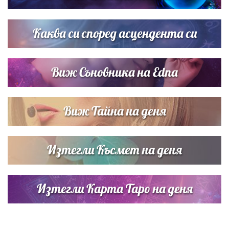
Звездна ваканция в Майорка: Дженифър Анистън,
Кортни Кокс и Джим Къртис заедно на яхта
Каква си според асцендента си
Виж Съновника на Edna
Виж Тайна на деня
Изтегли Късмет на деня
Изтегли Карта Таро на деня