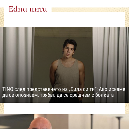
Edna пита
TINO след представянето на „Била си ти“: Ако искаме
да се опознаем, трябва да се срещнем с болката