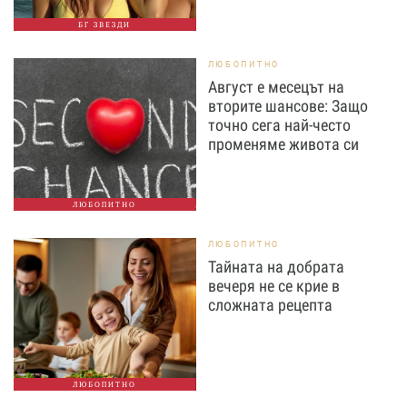
БГ ЗВЕЗДИ
ЛЮБОПИТНО
Август е месецът на
вторите шансове: Защо
точно сега най-често
променяме живота си
ЛЮБОПИТНО
ЛЮБОПИТНО
Тайната на добрата
вечеря не се крие в
сложната рецепта
ЛЮБОПИТНО