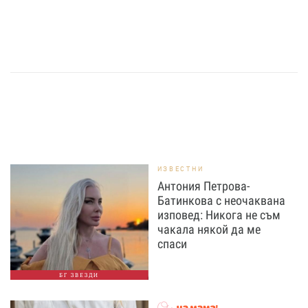
ИЗВЕСТНИ
Антония Петрова-
Батинкова с неочаквана
изповед: Никога не съм
чакала някой да ме
спаси
БГ ЗВЕЗДИ