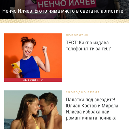
Ненчо Илчев: Егото няма място в света на артистите
ЛЮБОПИТНО
ТЕСТ: Какво издава
телефонът ти за теб?
ЛЮБОПИТНО
СВОБОДНО ВРЕМЕ
Палатка под звездите!
Юлиан Костов и Мирела
Илиева избраха най-
романтичната почивка