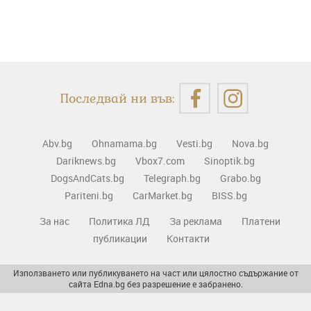
Последвай ни във:
Abv.bg
Ohnamama.bg
Vesti.bg
Nova.bg
Dariknews.bg
Vbox7.com
Sinoptik.bg
DogsAndCats.bg
Telegraph.bg
Grabo.bg
Pariteni.bg
CarMarket.bg
BISS.bg
За нас
Политика ЛД
За реклама
Платени
публикации
Контакти
Използването или публикуването на част или цялостно съдържание от
сайта Edna.bg без разрешение е забранено.