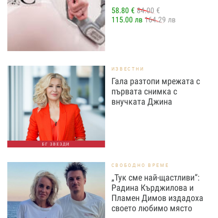
58.80 €
84.00 €
115.00 лв
164.29 лв
ИЗВЕСТНИ
Гала разтопи мрежата с
първата снимка с
внучката Джина
БГ ЗВЕЗДИ
СВОБОДНО ВРЕМЕ
„Тук сме най-щастливи“:
Радина Кърджилова и
Пламен Димов издадоха
своето любимо място