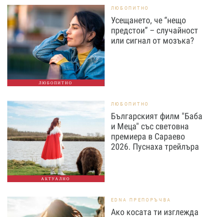
ЛЮБОПИТНО
Усещането, че “нещо
предстои” – случайност
или сигнал от мозъка?
ЛЮБОПИТНО
ЛЮБОПИТНО
Българският филм "Баба
и Меца" със световна
премиера в Сараево
2026. Пуснаха трейлъра
АКТУАЛНО
EDNA ПРЕПОРЪЧВА
Ако косата ти изглежда