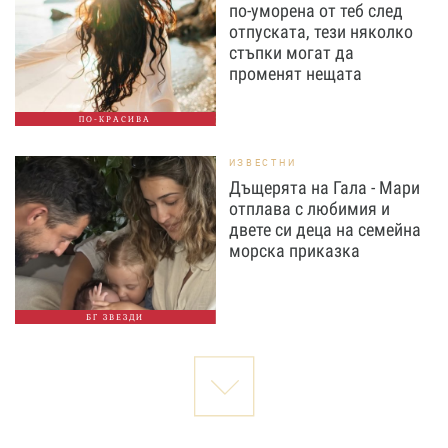
по-уморена от теб след
отпуската, тези няколко
стъпки могат да
променят нещата
ПО-КРАСИВА
ИЗВЕСТНИ
Дъщерята на Гала - Мари
отплава с любимия и
двете си деца на семейна
морска приказка
БГ ЗВЕЗДИ