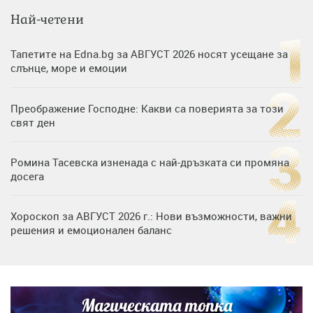
Най-четени
Тапетите на Edna.bg за АВГУСТ 2026 носят усещане за
слънце, море и емоции
Преображение Господне: Какви са поверията за този
свят ден
Ромина Тасевска изненада с най-дръзката си промяна
досега
Хороскоп за АВГУСТ 2026 г.: Нови възможности, важни
решения и емоционален баланс
Дъщерята на Гала - Мари отплава с любимия и двете
си деца на семейна морска приказка
Магическата топка