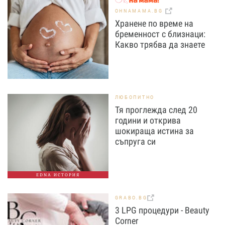
OHNAMAMA.BG
Хранене по време на
бременност с близнаци:
Какво трябва да знаете
ЛЮБОПИТНО
Тя проглежда след 20
години и открива
шокираща истина за
съпруга си
EDNA ИСТОРИЯ
GRABO.BG
3 LPG процедури - Beauty
Corner