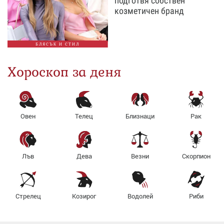
подготвя собствен
козметичен бранд
БЛЯСЪК И СТИЛ
Хороскоп за деня
Овен
Телец
Близнаци
Рак
Лъв
Дева
Везни
Скорпион
Стрелец
Козирог
Водолей
Риби