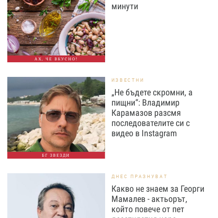
минути
АХ, ЧЕ ВКУСНО!
ИЗВЕСТНИ
„Не бъдете скромни, а
пищни“: Владимир
Карамазов разсмя
последователите си с
видео в Instagram
БГ ЗВЕЗДИ
ДНЕС ПРАЗНУВАТ
Какво не знаем за Георги
Мамалев - актьорът,
който повече от пет