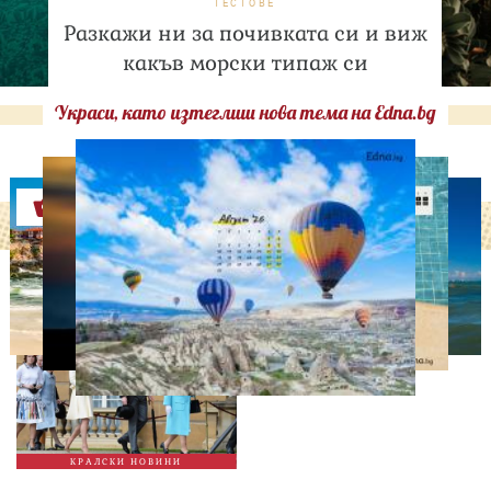
ТЕСТОВЕ
Разкажи ни за почивката си и виж
какъв морски типаж си
Украси, като изтеглиш нова тема на Edna.bg
Оферти
СВОБОДНО ВРЕМЕ
Ново бебе в кралското
семейство
КРАЛСКИ НОВИНИ