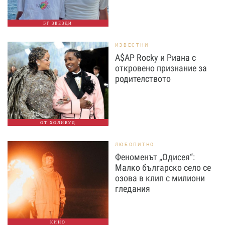
БГ ЗВЕЗДИ
ИЗВЕСТНИ
A$AP Rocky и Риана с
откровено признание за
родителството
ОТ ХОЛИВУД
ЛЮБОПИТНО
Феноменът „Одисея“:
Малко българско село се
озова в клип с милиони
гледания
КИНО