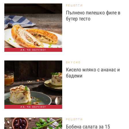
РЕЦЕПТИ
Пълнено пилешко филе в
бутер тесто
АХ, ЧЕ ВКУСНО!
ВКУСНО
Кисело мляко с ананас и
бадеми
АХ, ЧЕ ВКУСНО!
РЕЦЕПТИ
Бобена салата за 15