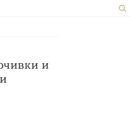
почивки и
ди