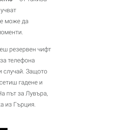
лучват
не може да
моменти.
меш резервен чифт
 за телефона
и случай. Защото
усетиш гадене и
а път за Лувъра,
а из Гърция.