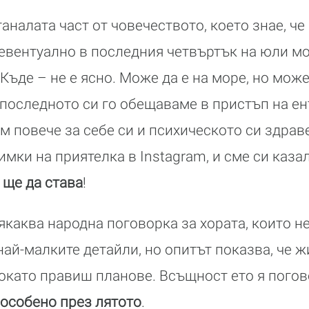
таналата част от човечеството, което знае, че
 евентуално в последния четвъртък на юли мо
 Къде – не е ясно. Може да е на море, но може
о последното си го обещаваме в пристъп на е
м повече за себе си и психическото си здраве
мки на приятелка в Instagram, и сме си казал
 ще да става
!
якаква народна поговорка за хората, които 
ай-малките детайли, но опитът показва, че ж
 докато правиш планове. Всъщност ето я пого
 особено през лятото
.