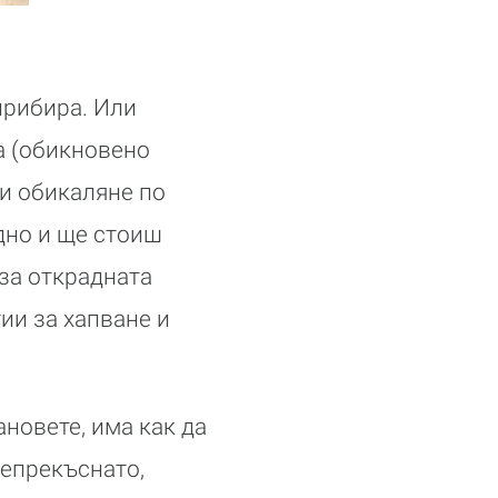
 прибира. Или
а (обикновено
 и обикаляне по
едно и ще стоиш
 за открадната
ии за хапване и
ановете, има как да
непрекъснато,