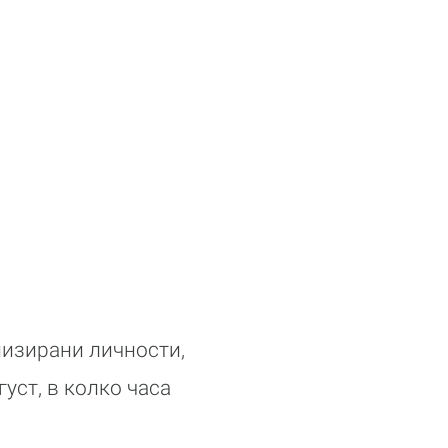
низирани личности,
уст, в колко часа