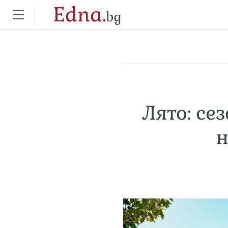
Edna.
bg
Лято: се
н