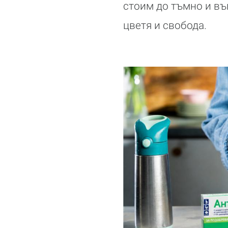
стоим до тъмно и въп
цветя и свобода.