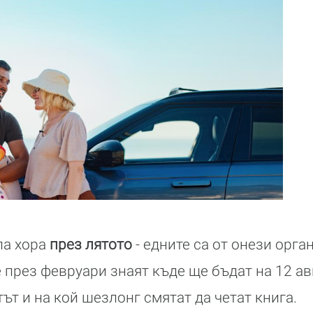
па хора
през лятото
- едните са от онези орга
 през февруари знаят къде ще бъдат на 12 авг
тът и на кой шезлонг смятат да четат книга.