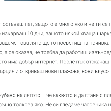
 оставаш пет, защото е много яко и не ти се
о изкарваш 10 дни, защото някой хваща шарк
ваш, че това лято ще го посветиш на почивка
о, а се оказва, че трябва да работиш извънр
дето има добър интернет. После пък отскачаш
ърция и откриваш нови плажове, нови вкусот
хубаво на лятото – че каквото и да стане с пл
също толкова яко. Не си гледаме часовника 