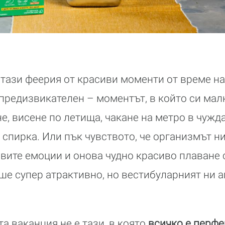
а тази феерия от красиви моменти от време на
предизвикателен – моментът, в който си мал
е, висене по летища, чакане на метро в чужд
 спирка. Или пък чувството, че организмът н
овите емоции и онова чудно красиво плаване с
е супер атрактивно, но вестибуларният ни а
та ваканция не е тази, в която
всичко е перфе