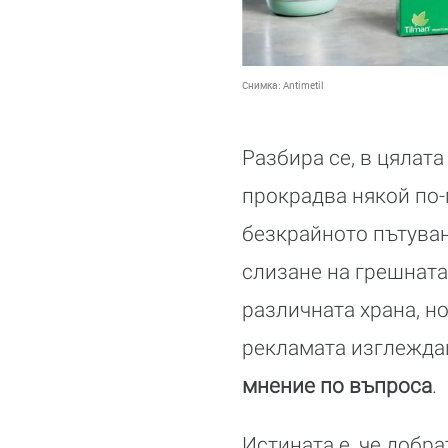
Снимка:
Antimetil
Разбира се, в цялат
прокрадва някой по-
безкрайното пътуван
слизане на грешната
различната храна, н
рекламата изглеждаш
мнение по въпроса
.
Истината е, че добра