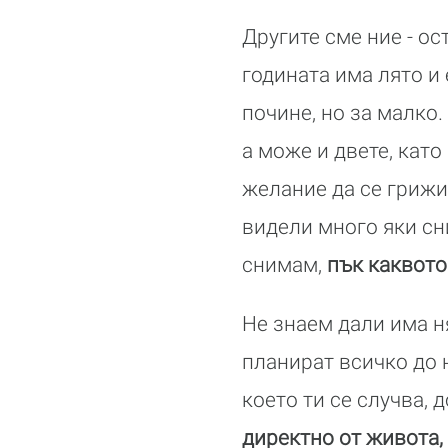
Другите сме ние - ос
годината има лято и
почине, но за малко.
а може и двете, кат
желание да се грижи
видели много яки сни
снимам,
пък каквото
Не знаем дали има н
планират всичко до н
което ти се случва,
директно от живота,