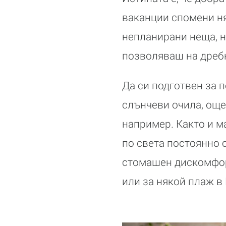
ваканции спомени ням
непланирани неща, н
позволяваш на дреб
Да си подготвен за 
слънчеви очила, още
например. Както и ма
по света постоянно 
стомашен дискомфорт
или за някой плаж в