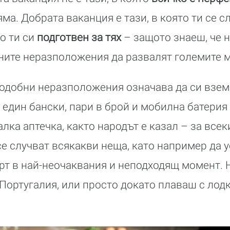
а. Добрата ваканция е тази, в която ти се с
о ти си
подготвен за тях
– защото знаеш, че 
ните неразположения да развалят големите 
подобни неразположения означава да си взе
 един бански, пари в брой и мобилна батерия
лка аптечка, както народът е казал – за всек
се случват всякакви неща, като например да 
 в най-неочаквания и неподходящ момент. Н
 Португалия, или просто докато плаваш с лодк