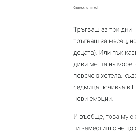
Снимка:
Antimetil
Тръгваш за три дни –
тръгваш за месец, н
децата). Или пък каз
диви места на морет
повече в хотела, къ
седмица почивка в Г
нови емоции.
И въобще, това му е 
ги заместиш с нещо 