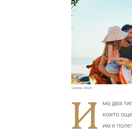
Снимка:
iStock
И
ма два ти
които още
им е поле