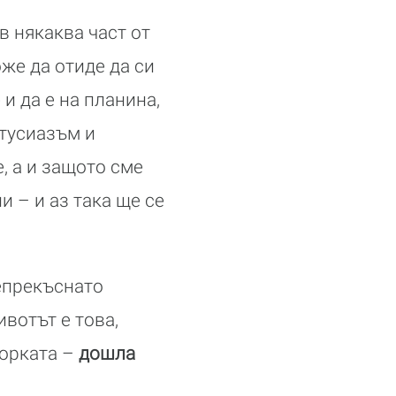
 в някаква част от
же да отидe да си
 и да е на планина,
нтусиазъм и
, а и защото сме
и – и аз така ще се
непрекъснато
ивотът е това,
ворката –
дошла