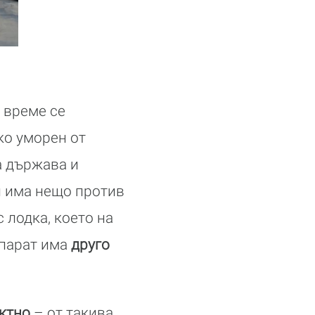
 време се
ко уморен от
а държава и
и има нещо против
 лодка, което на
парат има
друго
ктно
– от такива