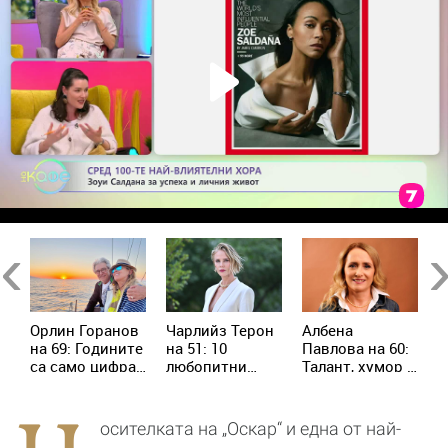
Previous
Ne
Орлин Горанов
Чарлийз Терон
Албена
К
т:
на 69: Годините
на 51: 10
Павлова на 60:
з
са само цифра
любопитни
Талант, хумор и
М
– аз се
факта за
незабравими
а
чувствам на 23
звездата, която
роли
п
не спира да
д
осителката на „Оскар“ и една от най-
вдъхновява
к