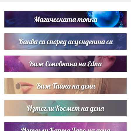
Дневен хороскоп за 6 август, четвъртък
Магическата топка
Списъкът е ясен: Джей Ло и Риана във ВИП гостите на
сватбата на Роналдо
Каква си според асцендента си
Виж Съновника на Edna
Виж Тайна на деня
Изтегли Късмет на деня
Изтегли Карта Таро на деня