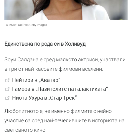
Снимка:
Gulliver/Getty Images
Единствена по рода си в Холивуд
Зоуи Салдана е сред малкото актриси, участвали
в три от най-касовите филмови вселени:
Нейтири в „Аватар“
Гамора в „Пазителите на галактиката“
Ниота Ухура в „Стар Трек“
Любопитното е, че именно филмите с нейно
участие са сред най-печелившите в историята на
световното кино.