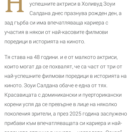
Н
д
успешните актриси в Холивуд Зоуи
Салдана днес празнува рожден ден, а
зад гърба си има впечатляваща кариера с
участия в някои от най-касовите филмови
поредици в историята на киното.
Тя става на 48 години.
и е от малкото актриси,
които могат да се похвалят, че са част от три от
най-успешните филмови поредици в историята на
киното. Зоуи Салдана обаче е една от тях.
Красавицата с доминикански и пуерторикански
корени успя да се превърне в лице на няколко
поколения зрители, а през 2025 година заслужено
прибави към впечатляващата си кариера и най-