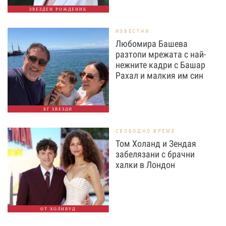
ЗВЕЗДЕН РОЖДЕНИК
ИЗВЕСТНИ
Любомира Башева
разтопи мрежата с най-
нежните кадри с Башар
Рахал и малкия им син
БГ ЗВЕЗДИ
СВОБОДНО ВРЕМЕ
Том Холанд и Зендая
забелязани с брачни
халки в Лондон
ОТ ХОЛИВУД