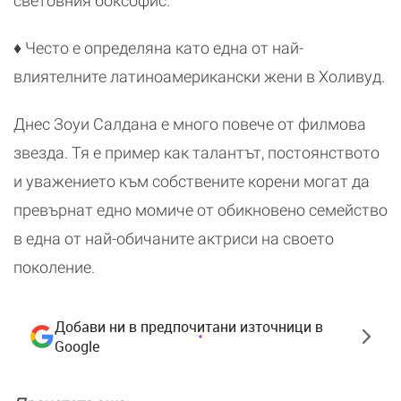
световния боксофис.
♦ Често е определяна като една от най-
влиятелните латиноамерикански жени в Холивуд.
Днес Зоуи Салдана е много повече от филмова
звезда. Тя е пример как талантът, постоянството
и уважението към собствените корени могат да
превърнат едно момиче от обикновено семейство
в една от най-обичаните актриси на своето
поколение.
Добави ни в предпочитани източници в
Google