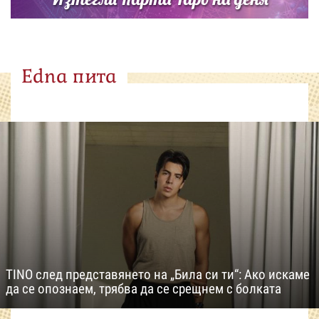
Edna пита
TINO след представянето на „Била си ти“: Ако искаме
да се опознаем, трябва да се срещнем с болката