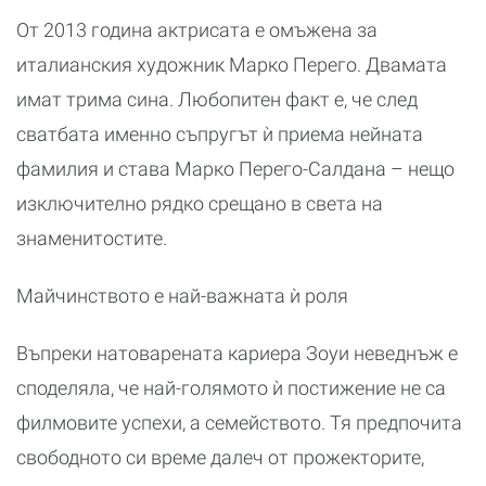
От 2013 година актрисата е омъжена за
италианския художник Марко Перего. Двамата
имат трима сина. Любопитен факт е, че след
сватбата именно съпругът ѝ приема нейната
фамилия и става Марко Перего-Салдана – нещо
изключително рядко срещано в света на
знаменитостите.
Майчинството е най-важната ѝ роля
Въпреки натоварената кариера Зоуи неведнъж е
споделяла, че най-голямото ѝ постижение не са
филмовите успехи, а семейството. Тя предпочита
свободното си време далеч от прожекторите,