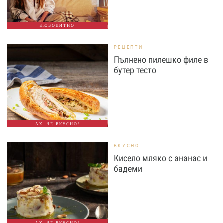
ЛЮБОПИТНО
РЕЦЕПТИ
Пълнено пилешко филе в
бутер тесто
АХ, ЧЕ ВКУСНО!
ВКУСНО
Кисело мляко с ананас и
бадеми
АХ, ЧЕ ВКУСНО!