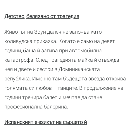
Детство, белязано от трагедия
Животът на Зоуи далеч не започва като
холивудска приказка. Когато е само на девет
години, баща ѝ загива при автомобилна
катастрофа. След трагедията майка ѝ отвежда
нея и двете ѝ сестри в Доминиканската
република. Именно там бъдещата звезда открива
голямата си любов – танците. В продължение на
години тренира балет и мечтае да стане
професионална балерина.
Испанският е езикът на сърцето ѝ