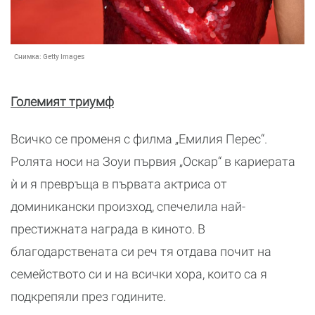
Снимка:
Getty Images
Големият триумф
Всичко се променя с филма „Емилия Перес“.
Ролята носи на Зоуи първия „Оскар“ в кариерата
ѝ и я превръща в първата актриса от
доминикански произход, спечелила най-
престижната награда в киното. В
благодарствената си реч тя отдава почит на
семейството си и на всички хора, които са я
подкрепяли през годините.