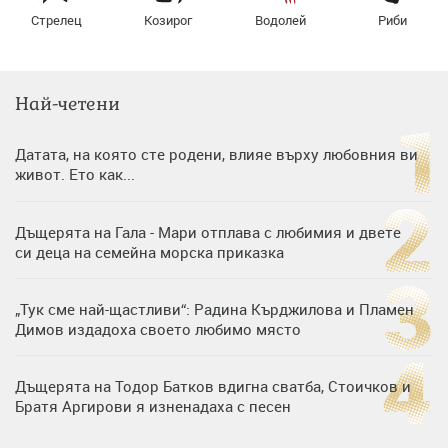
Стрелец
Козирог
Водолей
Риби
Най-четени
Датата, на която сте родени, влияе върху любовния ви
живот. Ето как...
Дъщерята на Гала - Мари отплава с любимия и двете
си деца на семейна морска приказка
„Тук сме най-щастливи“: Радина Кърджилова и Пламен
Димов издадоха своето любимо място
Дъщерята на Тодор Батков вдигна сватба, Стоичков и
Братя Аргирови я изненадаха с песен