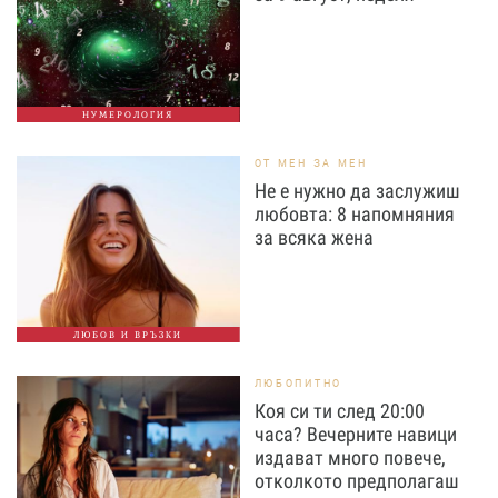
НУМЕРОЛОГИЯ
ОТ МЕН ЗА МЕН
Не е нужно да заслужиш
любовта: 8 напомняния
за всяка жена
ЛЮБОВ И ВРЪЗКИ
ЛЮБОПИТНО
Коя си ти след 20:00
часа? Вечерните навици
издават много повече,
отколкото предполагаш