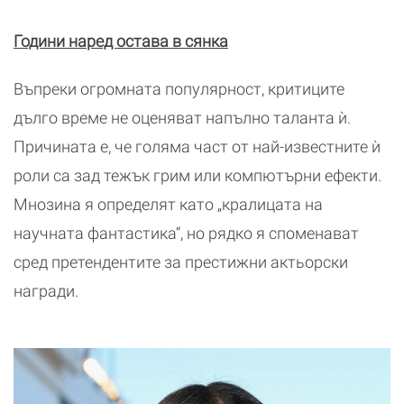
Години наред остава в сянка
Въпреки огромната популярност, критиците
дълго време не оценяват напълно таланта ѝ.
Причината е, че голяма част от най-известните ѝ
роли са зад тежък грим или компютърни ефекти.
Мнозина я определят като „кралицата на
научната фантастика“, но рядко я споменават
сред претендентите за престижни актьорски
награди.