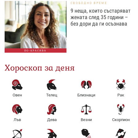
СВОБОДНО ВРЕМЕ
9 неща, които състаряват
жената след 35 години –
без дори да ги осъзнава
ПО-КРАСИВА
Хороскоп за деня
Овен
Телец
Близнаци
Рак
Лъв
Дева
Везни
Скорпион