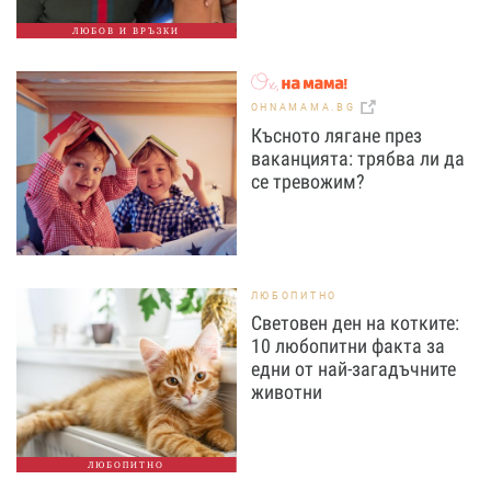
ЛЮБОВ И ВРЪЗКИ
OHNAMAMA.BG
Късното лягане през
ваканцията: трябва ли да
се тревожим?
ЛЮБОПИТНО
Световен ден на котките:
10 любопитни факта за
едни от най-загадъчните
животни
ЛЮБОПИТНО