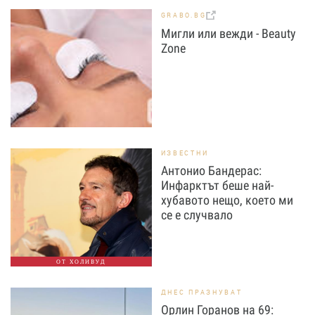
GRABO.BG
Мигли или вежди - Beauty
Zone
ИЗВЕСТНИ
Антонио Бандерас:
Инфарктът беше най-
хубавото нещо, което ми
се е случвало
ОТ ХОЛИВУД
ДНЕС ПРАЗНУВАТ
Орлин Горанов на 69: