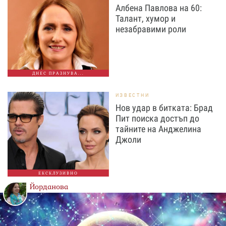
Албена Павлова на 60:
Талант, хумор и
незабравими роли
ДНЕС ПРАЗНУВА...
ИЗВЕСТНИ
Нов удар в битката: Брад
Пит поиска достъп до
тайните на Анджелина
Джоли
ЕКСКЛУЗИВНО
Йорданова