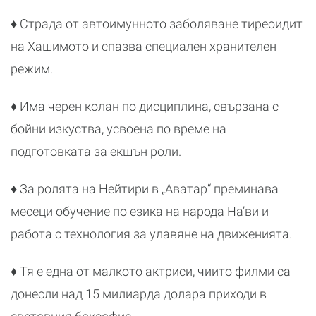
♦ Страда от автоимунното заболяване тиреоидит
на Хашимото и спазва специален хранителен
режим.
♦ Има черен колан по дисциплина, свързана с
бойни изкуства, усвоена по време на
подготовката за екшън роли.
♦ За ролята на Нейтири в „Аватар“ преминава
месеци обучение по езика на народа На’ви и
работа с технология за улавяне на движенията.
♦ Тя е една от малкото актриси, чиито филми са
донесли над 15 милиарда долара приходи в