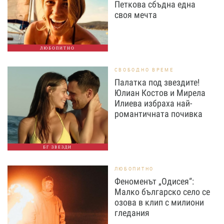
Петкова сбъдна една
своя мечта
ЛЮБОПИТНО
СВОБОДНО ВРЕМЕ
Палатка под звездите!
Юлиан Костов и Мирела
Илиева избраха най-
романтичната почивка
БГ ЗВЕЗДИ
ЛЮБОПИТНО
Феноменът „Одисея“:
Малко българско село се
озова в клип с милиони
гледания