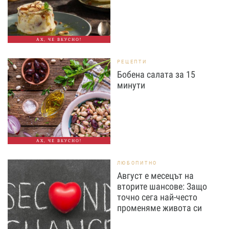
АХ, ЧЕ ВКУСНО!
РЕЦЕПТИ
Бобена салата за 15
минути
АХ, ЧЕ ВКУСНО!
ЛЮБОПИТНО
Август е месецът на
вторите шансове: Защо
точно сега най-често
променяме живота си