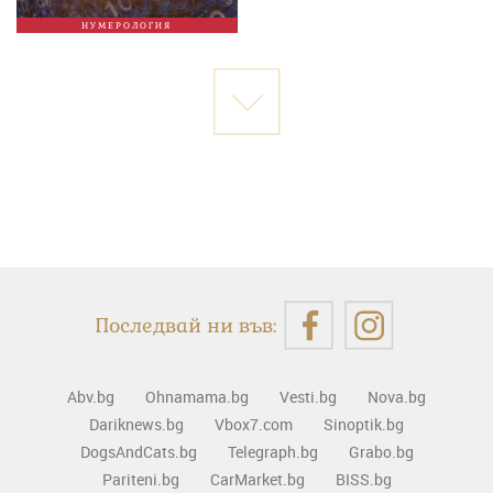
НУМЕРОЛОГИЯ
Последвай ни във:
Abv.bg
Ohnamama.bg
Vesti.bg
Nova.bg
Dariknews.bg
Vbox7.com
Sinoptik.bg
DogsAndCats.bg
Telegraph.bg
Grabo.bg
Pariteni.bg
CarMarket.bg
BISS.bg