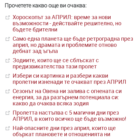
Прочетете какво още ви очаква:
Хороскопът за АПРИЛ: време за нови
възможности - действайте решително, но
бъдете бдителни
Само една планета ще бъде ретроградна през
април, но драмата и проблемите отново
дебнат зад ъгъла
Зодиите, които ще се сблъскат с
предизвикателства тази пролет
Избери си картинка и разбери какви
пролетни изненади те очакват през АПРИЛ
Сезонът на Овена ни залива с огнената си
енергия, за да разгърнем потенциала си:
какво да очаква всяка зодия
Пролетта настъпва с 5 магични дни през
АПРИЛ, в които всичко ще бъде възможно!
Най-опасните дни през април, които ще
объркат плановете и отношенията ни