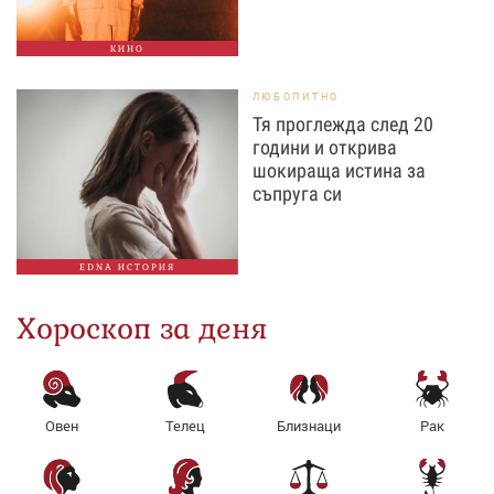
КИНО
ЛЮБОПИТНО
Тя проглежда след 20
години и открива
шокираща истина за
съпруга си
EDNA ИСТОРИЯ
Хороскоп за деня
Овен
Телец
Близнаци
Рак