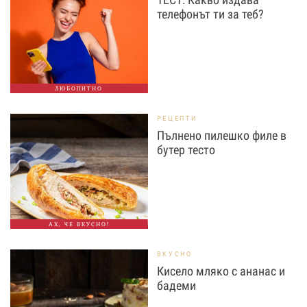
телефонът ти за теб?
ЛЮБОПИТНО
РЕЦЕПТИ
Пълнено пилешко филе в
бутер тесто
АХ, ЧЕ ВКУСНО!
ВКУСНО
Кисело мляко с ананас и
бадеми