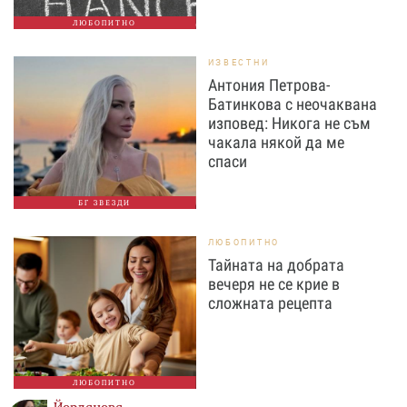
ЛЮБОПИТНО
ИЗВЕСТНИ
Антония Петрова-
Батинкова с неочаквана
изповед: Никога не съм
чакала някой да ме
спаси
БГ ЗВЕЗДИ
ЛЮБОПИТНО
Тайната на добрата
вечеря не се крие в
сложната рецепта
ЛЮБОПИТНО