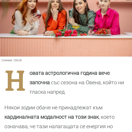
Снимка:
iStock
Н
овата астрологична година вече
започна
със сезона на Овена, който ни
тласка напред.
Някои зодии обаче не принадлежат към
кардиналната модалност на този знак
, което
означава, че тази налагащата се енергия но