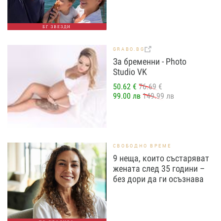
БГ ЗВЕЗДИ
GRABO.BG
За бременни - Photo
Studio VK
50.62 €
76.69 €
99.00 лв
149.99 лв
СВОБОДНО ВРЕМЕ
9 неща, които състаряват
жената след 35 години –
без дори да ги осъзнава