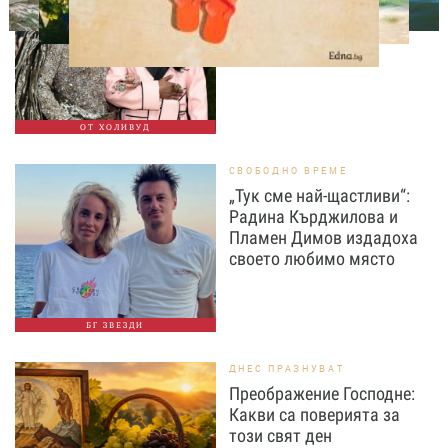
откровено признание за
родителството
ОТ ХОЛИВУД
СВОБОДНО ВРЕМЕ
„Тук сме най-щастливи“:
Радина Кърджилова и
Пламен Димов издадоха
своето любимо място
БГ ЗВЕЗДИ
ДНЕС ПРАЗНУВАТ
Преображение Господне:
Какви са поверията за
този свят ден