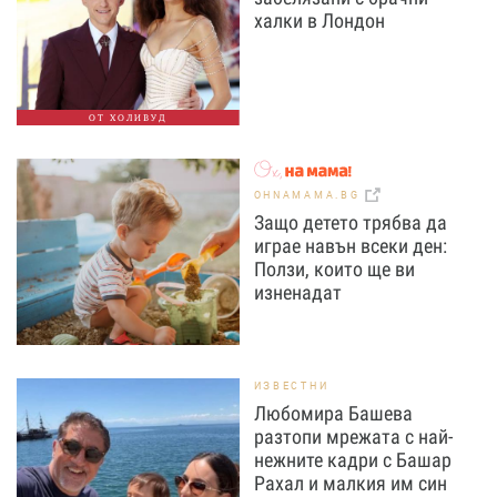
халки в Лондон
ОТ ХОЛИВУД
OHNAMAMA.BG
Защо детето трябва да
играе навън всеки ден:
Ползи, които ще ви
изненадат
ИЗВЕСТНИ
Любомира Башева
разтопи мрежата с най-
нежните кадри с Башар
Рахал и малкия им син