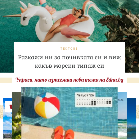
ТЕСТОВЕ
Разкажи ни за почивката си и виж
какъв морски типаж си
Украси, като изтеглиш нова тема на Edna.bg
Оферти
ИЗВЕСТНИ
A$AP Rocky и Риана с