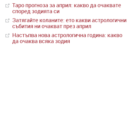
Таро прогноза за април: какво да очаквате
според зодията си
Затягайте коланите: ето какви астрологични
събития ни очакват през април
Настъпва нова астрологична година: какво
да очаква всяка зодия