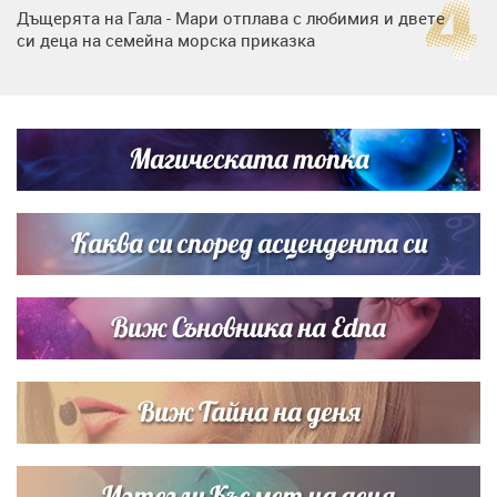
Дъщерята на Гала - Мари отплава с любимия и двете
си деца на семейна морска приказка
„Тук сме най-щастливи“: Радина Кърджилова и Пламен
Димов издадоха своето любимо място
Магическата топка
Дъщерята на Тодор Батков вдигна сватба, Стоичков и
Братя Аргирови я изненадаха с песен
Каква си според асцендента си
Виж Съновника на Edna
Виж Тайна на деня
Изтегли Късмет на деня