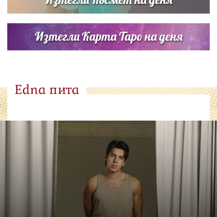
Изтегли Карта Таро на деня
Edna пита