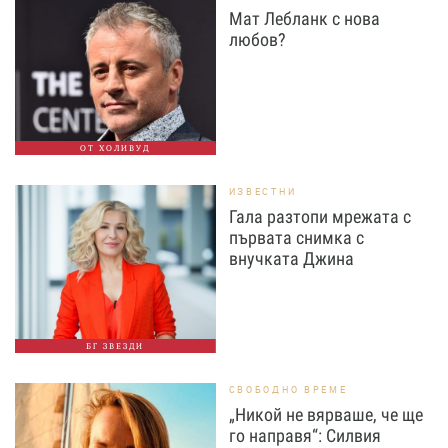
Мат Лебланк с нова
любов?
ОТ ХОЛИВУД
ИЗВЕСТНИ
Гала разтопи мрежата с
първата снимка с
внучката Джина
БГ ЗВЕЗДИ
СВОБОДНО ВРЕМЕ
„Никой не вярваше, че ще
го направя“: Силвия