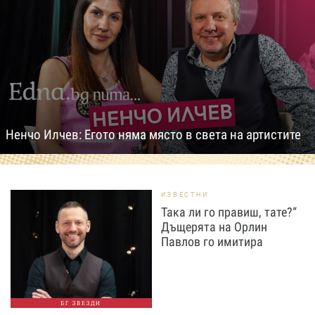
Ненчо Илчев: Егото няма място в света на артистите
ИЗВЕСТНИ
Така ли го правиш, тате?“
Дъщерята на Орлин
Павлов го имитира
БГ ЗВЕЗДИ