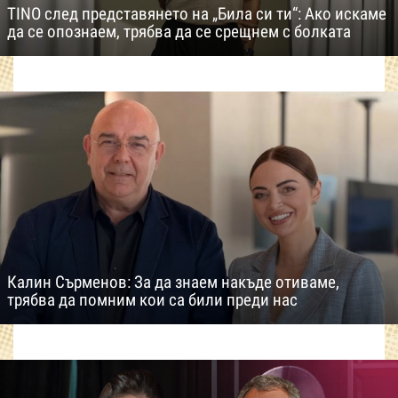
TINO след представянето на „Била си ти“: Ако искаме
да се опознаем, трябва да се срещнем с болката
Калин Сърменов: За да знаем накъде отиваме,
трябва да помним кои са били преди нас