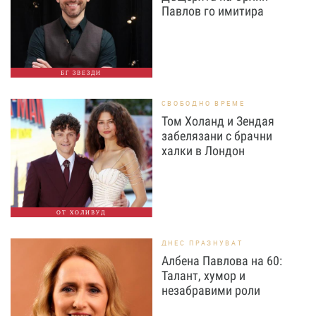
Павлов го имитира
БГ ЗВЕЗДИ
СВОБОДНО ВРЕМЕ
Том Холанд и Зендая
забелязани с брачни
халки в Лондон
ОТ ХОЛИВУД
ДНЕС ПРАЗНУВАТ
Албена Павлова на 60:
Талант, хумор и
незабравими роли