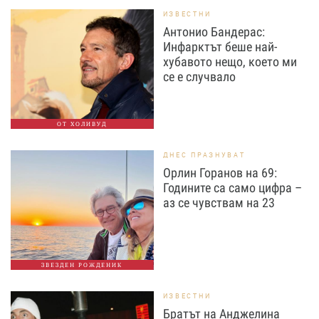
ИЗВЕСТНИ
Антонио Бандерас:
Инфарктът беше най-
хубавото нещо, което ми
се е случвало
ОТ ХОЛИВУД
ДНЕС ПРАЗНУВАТ
Орлин Горанов на 69:
Годините са само цифра –
аз се чувствам на 23
ЗВЕЗДЕН РОЖДЕНИК
ИЗВЕСТНИ
Братът на Анджелина