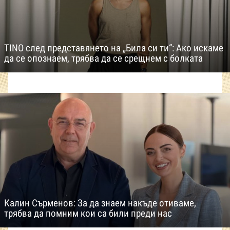
TINO след представянето на „Била си ти“: Ако искаме
да се опознаем, трябва да се срещнем с болката
Калин Сърменов: За да знаем накъде отиваме,
трябва да помним кои са били преди нас