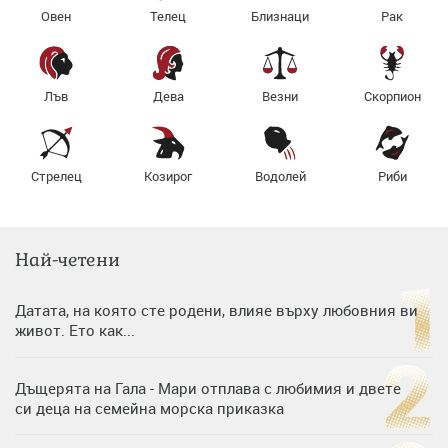
Овен
Телец
Близнаци
Рак
Лъв
Дева
Везни
Скорпион
Стрелец
Козирог
Водолей
Риби
Най-четени
Датата, на която сте родени, влияе върху любовния ви
живот. Ето как...
Дъщерята на Гала - Мари отплава с любимия и двете
си деца на семейна морска приказка