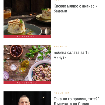
ВКУСНО
Кисело мляко с ананас и
бадеми
АХ, ЧЕ ВКУСНО!
РЕЦЕПТИ
Бобена салата за 15
минути
АХ, ЧЕ ВКУСНО!
ИЗВЕСТНИ
Така ли го правиш, тате?“
Дъщерята на Орлин