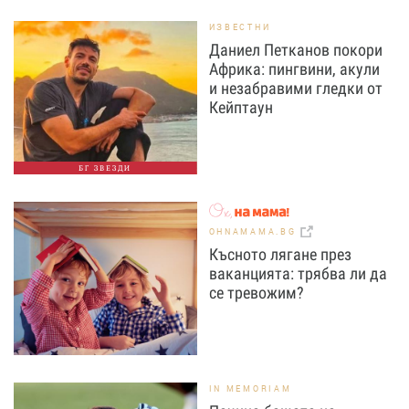
ИЗВЕСТНИ
Даниел Петканов покори
Африка: пингвини, акули
и незабравими гледки от
Кейптаун
БГ ЗВЕЗДИ
OHNAMAMA.BG
Късното лягане през
ваканцията: трябва ли да
се тревожим?
IN MEMORIAM