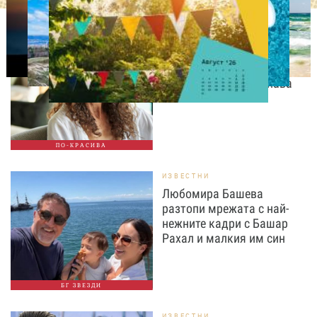
СВОБОДНО ВРЕМЕ
9 неща, които състаряват
жената след 35 години –
без дори да ги осъзнава
ПО-КРАСИВА
ИЗВЕСТНИ
Любомира Башева
разтопи мрежата с най-
нежните кадри с Башар
Рахал и малкия им син
БГ ЗВЕЗДИ
ИЗВЕСТНИ