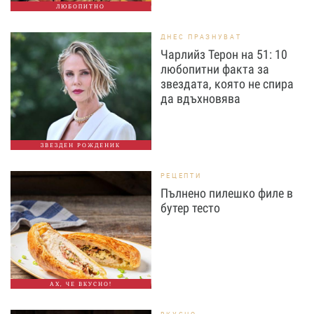
ЛЮБОПИТНО
ДНЕС ПРАЗНУВАТ
Чарлийз Терон на 51: 10
любопитни факта за
звездата, която не спира
да вдъхновява
ЗВЕЗДЕН РОЖДЕНИК
РЕЦЕПТИ
Пълнено пилешко филе в
бутер тесто
АХ, ЧЕ ВКУСНО!