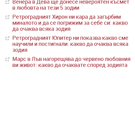
Венера в Дева ще донесе невероятен късмет
в любовта на тези 5 зодии
Ретроградният Хирон ни кара да загърбим
миналото и да се погрижим за себе си: какво
да очаква всяка зодия
Ретроградният Юпитер ни показва какво сме
научили и постигнали: какво да очаква всяка
зодия
Марс в Лъв нагорещява до червено любовния
ви живот: какво да очаквате според зодията