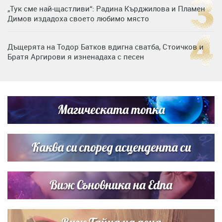
„Тук сме най-щастливи“: Радина Кърджилова и Пламен
Димов издадоха своето любимо място
Дъщерята на Тодор Батков вдигна сватба, Стоичков и
Братя Аргирови я изненадаха с песен
Дневен хороскоп за 6 август, четвъртък
Магическата топка
Списъкът е ясен: Джей Ло и Риана във ВИП гостите на
сватбата на Роналдо
Каква си според асцендента си
Виж Съновника на Edna