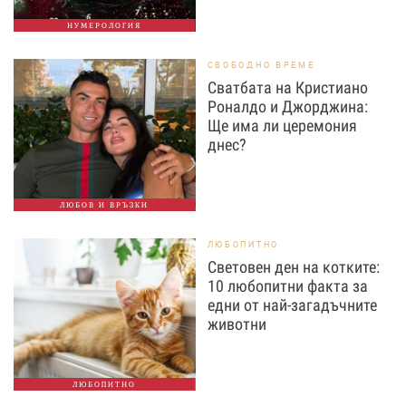
НУМЕРОЛОГИЯ
СВОБОДНО ВРЕМЕ
Сватбата на Кристиано
Роналдо и Джорджина:
Ще има ли церемония
днес?
ЛЮБОВ И ВРЪЗКИ
ЛЮБОПИТНО
Световен ден на котките:
10 любопитни факта за
едни от най-загадъчните
животни
ЛЮБОПИТНО