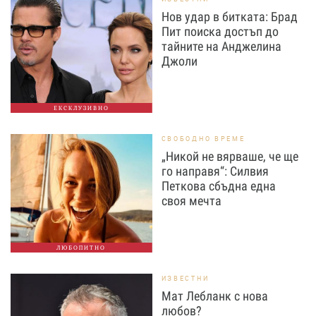
Нов удар в битката: Брад
Пит поиска достъп до
тайните на Анджелина
Джоли
ЕКСКЛУЗИВНО
СВОБОДНО ВРЕМЕ
„Никой не вярваше, че ще
го направя“: Силвия
Петкова сбъдна една
своя мечта
ЛЮБОПИТНО
ИЗВЕСТНИ
Мат Лебланк с нова
любов?