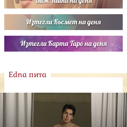
Виж Тайна на деня
Изтегли Късмет на деня
Изтегли Карта Таро на деня
Edna пита