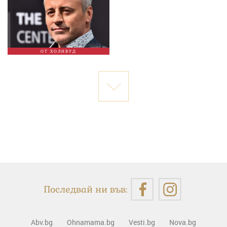
ОТ ХОЛИВУД
Последвай ни във:
Abv.bg
Ohnamama.bg
Vesti.bg
Nova.bg