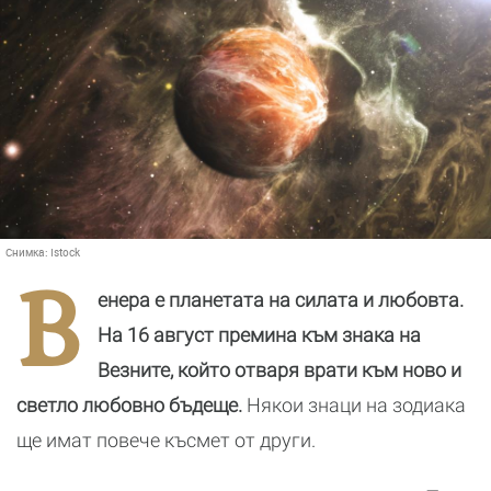
Снимка:
Istock
В
енера е планетата на силата и любовта.
На 16 август премина към знака на
Везните, който отваря врати към ново и
светло любовно бъдеще.
Някои знаци на зодиака
ще имат повече късмет от други.