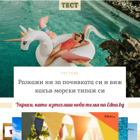
ТЕСТОВЕ
Разкажи ни за почивката си и виж
какъв морски типаж си
Украси, като изтеглиш нова тема на Edna.bg
Оферти