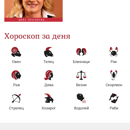
ДНЕС ПРАЗНУВА...
Хороскоп за деня
Овен
Телец
Близнаци
Рак
Лъв
Дева
Везни
Скорпион
Стрелец
Козирог
Водолей
Риби