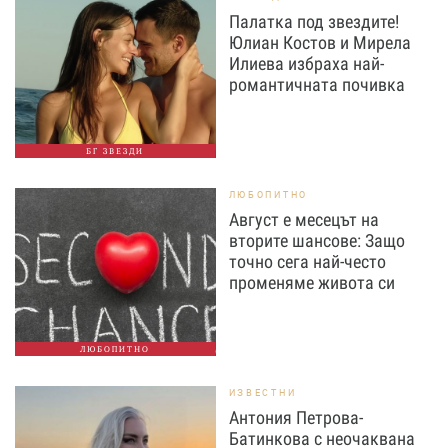
Палатка под звездите!
Юлиан Костов и Мирела
Илиева избраха най-
романтичната почивка
БГ ЗВЕЗДИ
ЛЮБОПИТНО
Август е месецът на
вторите шансове: Защо
точно сега най-често
променяме живота си
ЛЮБОПИТНО
ИЗВЕСТНИ
Антония Петрова-
Батинкова с неочаквана