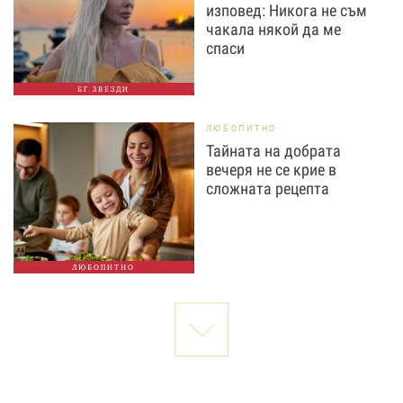
изповед: Никога не съм
чакала някой да ме
спаси
БГ ЗВЕЗДИ
ЛЮБОПИТНО
Тайната на добрата
вечеря не се крие в
сложната рецепта
ЛЮБОПИТНО