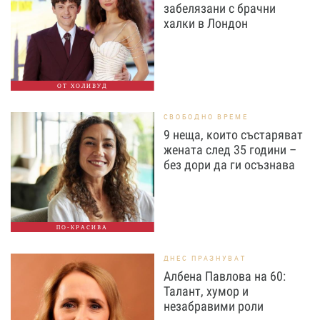
забелязани с брачни
халки в Лондон
ОТ ХОЛИВУД
СВОБОДНО ВРЕМЕ
9 неща, които състаряват
жената след 35 години –
без дори да ги осъзнава
ПО-КРАСИВА
ДНЕС ПРАЗНУВАТ
Албена Павлова на 60:
Талант, хумор и
незабравими роли