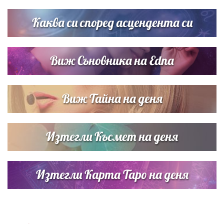
сватбата на Роналдо
Каква си според асцендента си
Виж Съновника на Edna
Виж Тайна на деня
Изтегли Късмет на деня
Изтегли Карта Таро на деня