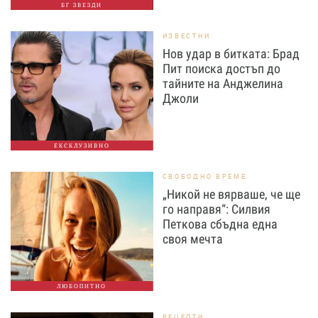
БГ ЗВЕЗДИ
ИЗВЕСТНИ
Нов удар в битката: Брад
Пит поиска достъп до
тайните на Анджелина
Джоли
ЕКСКЛУЗИВНО
СВОБОДНО ВРЕМЕ
„Никой не вярваше, че ще
го направя“: Силвия
Петкова сбъдна една
своя мечта
ЛЮБОПИТНО
РЕЦЕПТИ