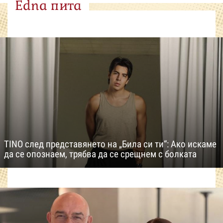
Edna пита
TINO след представянето на „Била си ти“: Ако искаме
да се опознаем, трябва да се срещнем с болката