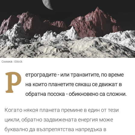
Снимка:
iStock
Р
етроградите - или транзитите, по време
на които планетите сякаш се движат в
обратна посока - обикновено са сложни.
Когато някоя планета премине в един от тези
цикли, обратно задвижената енергия може
буквално да възпрепятства напредъка в