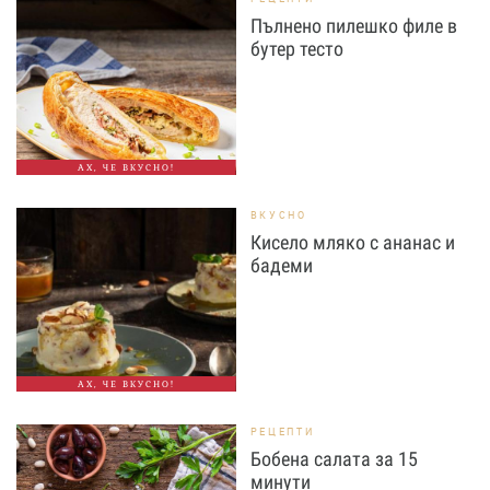
Пълнено пилешко филе в
бутер тесто
АХ, ЧЕ ВКУСНО!
ВКУСНО
Кисело мляко с ананас и
бадеми
АХ, ЧЕ ВКУСНО!
РЕЦЕПТИ
Бобена салата за 15
минути