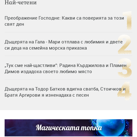
Най-четени
Преображение Господне: Какви са поверията за този
свят ден
Дъщерята на Гала - Мари отплава с любимия и двете
си деца на семейна морска приказка
„Тук сме най-щастливи“: Радина Кърджилова и Пламен
Димов издадоха своето любимо място
Дъщерята на Тодор Батков вдигна сватба, Стоичков и
Братя Аргирови я изненадаха с песен
Дневен хороскоп за 6 август, четвъртък
Магическата топка
Списъкът е ясен: Джей Ло и Риана във ВИП гостите на