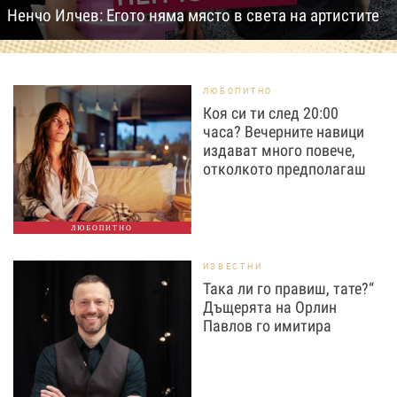
Ненчо Илчев: Егото няма място в света на артистите
ЛЮБОПИТНО
Коя си ти след 20:00
часа? Вечерните навици
издават много повече,
отколкото предполагаш
ЛЮБОПИТНО
ИЗВЕСТНИ
Така ли го правиш, тате?“
Дъщерята на Орлин
Павлов го имитира