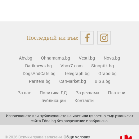
Последвай ни във:
Abv.bg
Ohnamama.bg
Vesti.bg
Nova.bg
Dariknews.bg
Vbox7.com
Sinoptik.bg
DogsAndCats.bg
Telegraph.bg
Grabo.bg
Pariteni.bg
CarMarket.bg
BISS.bg
За нас
Политика ЛД
За реклама
Платени
публикации
Контакти
Използването или публикуването на част или цялостно съдържание от
сайта Edna.bg без разрешение е забранено.
© 2026 Всички права запазени.
Общи условия