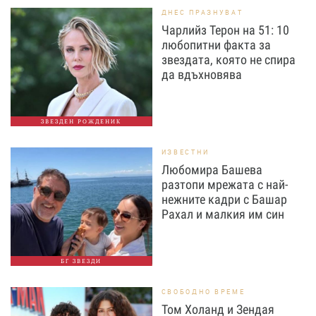
ДНЕС ПРАЗНУВАТ
Чарлийз Терон на 51: 10
любопитни факта за
звездата, която не спира
да вдъхновява
ЗВЕЗДЕН РОЖДЕНИК
ИЗВЕСТНИ
Любомира Башева
разтопи мрежата с най-
нежните кадри с Башар
Рахал и малкия им син
БГ ЗВЕЗДИ
СВОБОДНО ВРЕМЕ
Том Холанд и Зендая