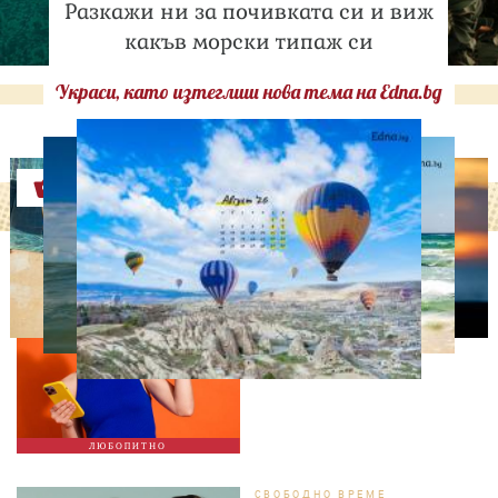
Разкажи ни за почивката си и виж
какъв морски типаж си
Украси, като изтеглиш нова тема на Edna.bg
Оферти
ЛЮБОПИТНО
ТЕСТ: Какво издава
телефонът ти за теб?
ЛЮБОПИТНО
СВОБОДНО ВРЕМЕ