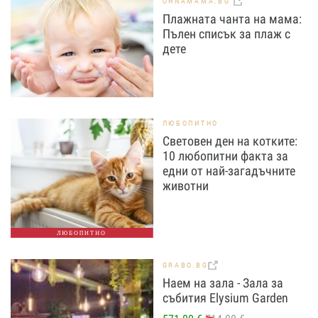
OHNAMAMA.BG
Плажната чанта на мама:
Пълен списък за плаж с
дете
ЛЮБОПИТНО
Световен ден на котките:
10 любопитни факта за
едни от най-загадъчните
животни
ЛЮБОПИТНО
GRABO.BG
Наем на зала - Зала за
събития Elysium Garden