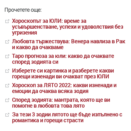
Прочетете още:
Хороскопът за ЮЛИ: време за
усъвършенстване, успехи и удоволствия без
угризения
Любовта тържествува: Венера навлиза в Рак
и какво да очакваме
Таро прогноза за юли: какво да очаквате
според зодията си
Изберете си картинка и разберете какви
горещи изненади ви очакват през ЮЛИ
Хороскоп за ЛЯТО 2022: какви изненади и
емоции да очаква всяка зодия
Според зодията: мантрата, която ще ви
помогне в любовта това лято
За тези 3 зодии лятото ще бъде изпълнено с
романтика и горещи страсти