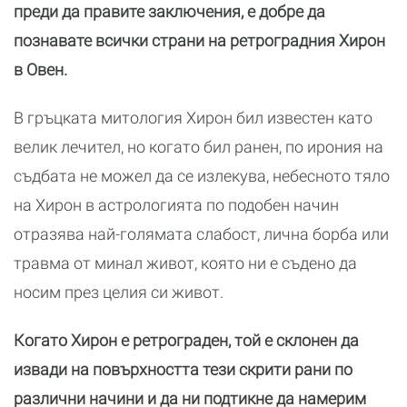
преди да правите заключения, е добре да
познавате всички страни на ретроградния Хирон
в Овен.
В гръцката митология Хирон бил известен като
велик лечител, но когато бил ранен, по ирония на
съдбата не можел да се излекува, небесното тяло
на Хирон в астрологията по подобен начин
отразява най-голямата слабост, лична борба или
травма от минал живот, която ни е съдено да
носим през целия си живот.
Когато Хирон е ретрограден, той е склонен да
извади на повърхността тези скрити рани по
различни начини и да ни подтикне да намерим