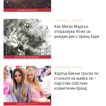
НУМЕРОЛОГИЯ
СВОБОДНО ВРЕМЕ
Как Меган Маркъл
отпразнува 45-ия си
рожден ден с принц Хари
КРАЛСКИ НОВИНИ
СВОБОДНО ВРЕМЕ
Харпър Бекъм тръгва по
стъпките на майка си –
подготвя собствен
козметичен бранд
БЛЯСЪК И СТИЛ