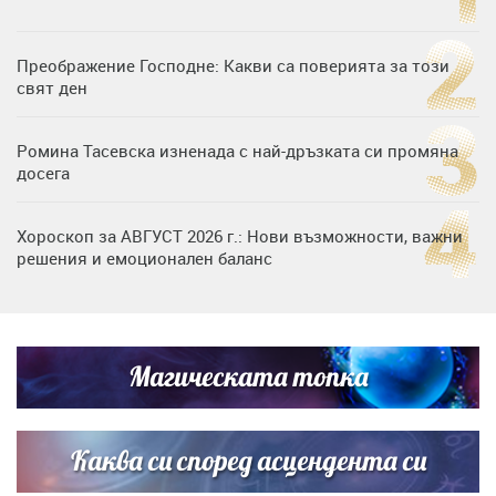
Преображение Господне: Какви са поверията за този
свят ден
Ромина Тасевска изненада с най-дръзката си промяна
досега
Хороскоп за АВГУСТ 2026 г.: Нови възможности, важни
решения и емоционален баланс
Дъщерята на Гала - Мари отплава с любимия и двете
си деца на семейна морска приказка
Магическата топка
Звездна ваканция в Майорка: Дженифър Анистън,
Кортни Кокс и Джим Къртис заедно на яхта
Каква си според асцендента си