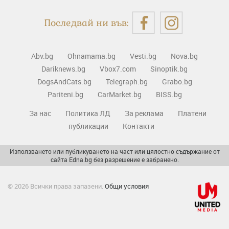
Последвай ни във:
Abv.bg
Ohnamama.bg
Vesti.bg
Nova.bg
Dariknews.bg
Vbox7.com
Sinoptik.bg
DogsAndCats.bg
Telegraph.bg
Grabo.bg
Pariteni.bg
CarMarket.bg
BISS.bg
За нас
Политика ЛД
За реклама
Платени
публикации
Контакти
Използването или публикуването на част или цялостно съдържание от
сайта Edna.bg без разрешение е забранено.
© 2026 Всички права запазени.
Общи условия