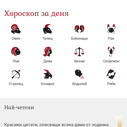
Хороскоп за деня
Овен
Телец
Близнаци
Рак
Лъв
Дева
Везни
Скорпион
Стрелец
Козирог
Водолей
Риби
Най-четени
Красиви цитати, описващи всяка дама от зодиака