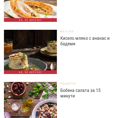
АХ, ЧЕ ВКУСНО!
ВКУСНО
Кисело мляко с ананас и
бадеми
АХ, ЧЕ ВКУСНО!
РЕЦЕПТИ
Бобена салата за 15
минути