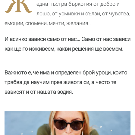
Ж
реалност
една пъстра бъркотия от добро и
лошо, от усмивки и сълзи, от чувства,
емоции, спомени, мечти, желания…
И всичко зависи само от нас… Само от нас зависи
как ще го изживеем, какви решения ще вземем.
Важното е, че има и определен брой уроци, които
трябва да научим през живота си, а често те
зависят и от нашата зодия.