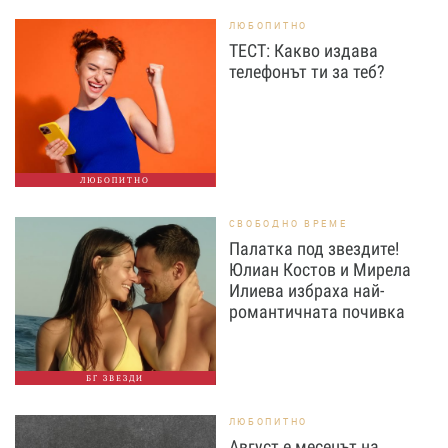
ЛЮБОПИТНО
ТЕСТ: Какво издава
телефонът ти за теб?
ЛЮБОПИТНО
СВОБОДНО ВРЕМЕ
Палатка под звездите!
Юлиан Костов и Мирела
Илиева избраха най-
романтичната почивка
БГ ЗВЕЗДИ
ЛЮБОПИТНО
Август е месецът на