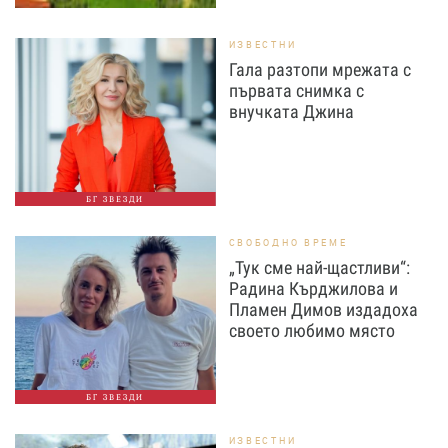
ИЗВЕСТНИ
Гала разтопи мрежата с
първата снимка с
внучката Джина
БГ ЗВЕЗДИ
СВОБОДНО ВРЕМЕ
„Тук сме най-щастливи“:
Радина Кърджилова и
Пламен Димов издадоха
своето любимо място
БГ ЗВЕЗДИ
ИЗВЕСТНИ