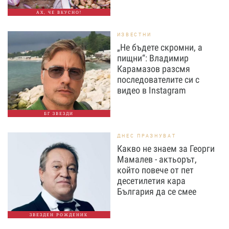
АХ, ЧЕ ВКУСНО!
ИЗВЕСТНИ
„Не бъдете скромни, а
пищни“: Владимир
Карамазов разсмя
последователите си с
видео в Instagram
БГ ЗВЕЗДИ
ДНЕС ПРАЗНУВАТ
Какво не знаем за Георги
Мамалев - актьорът,
който повече от пет
десетилетия кара
България да се смее
ЗВЕЗДЕН РОЖДЕНИК