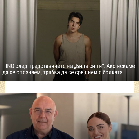
TINO след представянето на „Била си ти“: Ако искаме
да се опознаем, трябва да се срещнем с болката