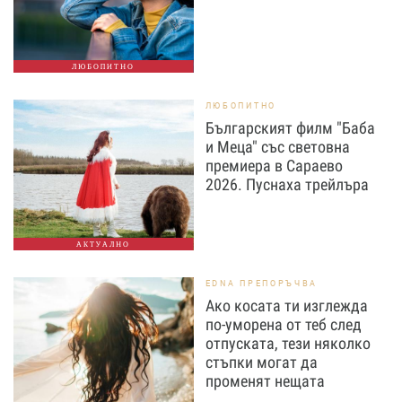
ЛЮБОПИТНО
ЛЮБОПИТНО
Българският филм "Баба
и Меца" със световна
премиера в Сараево
2026. Пуснаха трейлъра
АКТУАЛНО
EDNA ПРЕПОРЪЧВА
Ако косата ти изглежда
по-уморена от теб след
отпуската, тези няколко
стъпки могат да
променят нещата