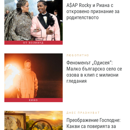
A$AP Rocky и Риана с
откровено признание за
родителството
ОТ ХОЛИВУД
ЛЮБОПИТНО
Феноменът „Одисея“:
Малко българско село се
озова в клип с милиони
гледания
КИНО
ДНЕС ПРАЗНУВАТ
Преображение Господне:
Какви са поверията за