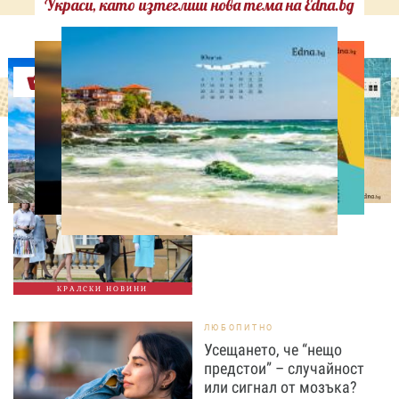
Украси, като изтеглиш нова тема на Edna.bg
Оферти
СВОБОДНО ВРЕМЕ
Ново бебе в кралското
семейство
КРАЛСКИ НОВИНИ
ЛЮБОПИТНО
Усещането, че “нещо
предстои” – случайност
или сигнал от мозъка?