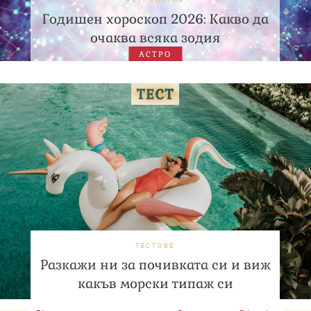
Годишен хороскоп 2026: Какво да
очаква всяка зодия
АСТРО
ТЕСТОВЕ
Разкажи ни за почивката си и виж
какъв морски типаж си