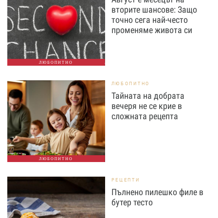
вторите шансове: Защо
точно сега най-често
променяме живота си
ЛЮБОПИТНО
ЛЮБОПИТНО
Тайната на добрата
вечеря не се крие в
сложната рецепта
ЛЮБОПИТНО
РЕЦЕПТИ
Пълнено пилешко филе в
бутер тесто