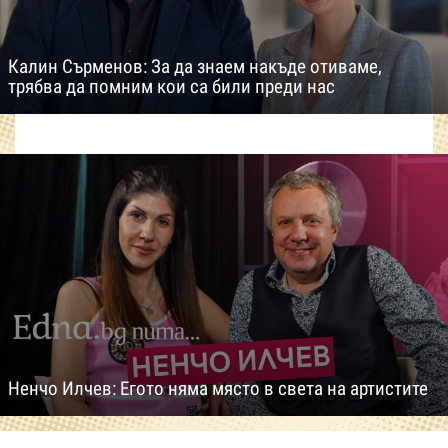
Калин Сърменов: За да знаем накъде отиваме,
трябва да помним кои са били преди нас
Ненчо Илчев: Егото няма място в света на артистите