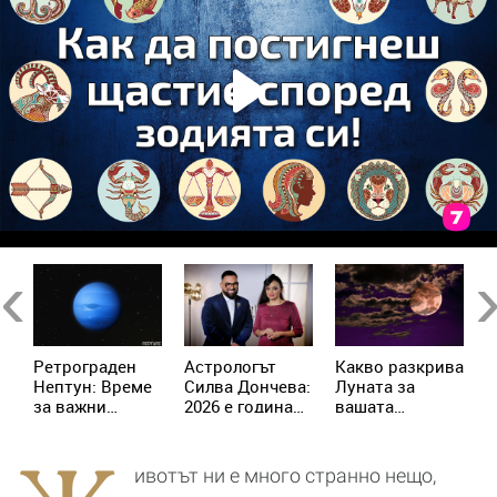
Previous
Ne
Ретрограден
Астрологът
Kакво разкрива
К
Нептун: Време
Силва Дончева:
Луната за
и
за важни
2026 е година
вашата
ж
решения за 4
на съвпадите,
личност?
зодии
които
отключват
ивотът ни е много странно нещо,
новата