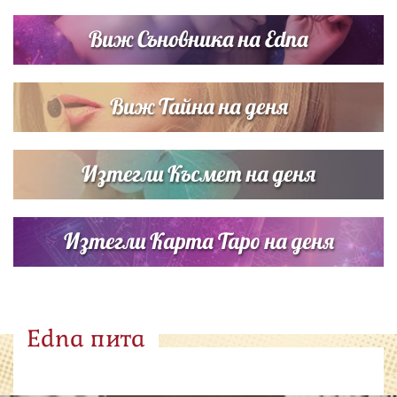
Виж Съновника на Edna
Виж Тайна на деня
Изтегли Късмет на деня
Изтегли Карта Таро на деня
Edna пита