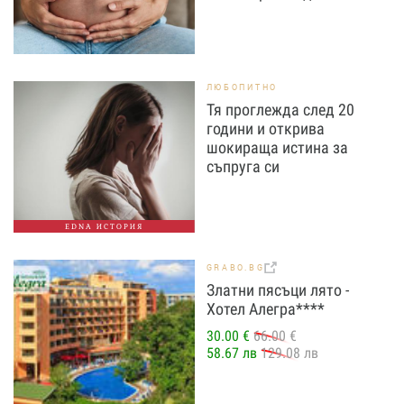
ЛЮБОПИТНО
Тя проглежда след 20
години и открива
шокираща истина за
съпруга си
EDNA ИСТОРИЯ
GRABO.BG
Златни пясъци лято -
Хотел Алегра****
30.00 €
66.00 €
58.67 лв
129.08 лв