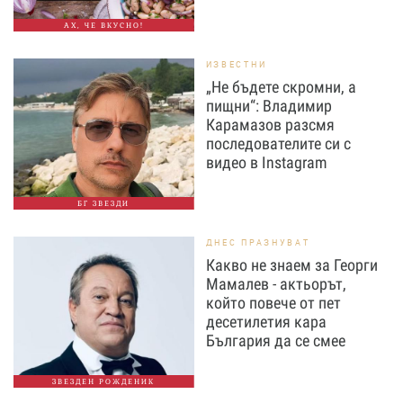
АХ, ЧЕ ВКУСНО!
ИЗВЕСТНИ
„Не бъдете скромни, а
пищни“: Владимир
Карамазов разсмя
последователите си с
видео в Instagram
БГ ЗВЕЗДИ
ДНЕС ПРАЗНУВАТ
Какво не знаем за Георги
Мамалев - актьорът,
който повече от пет
десетилетия кара
България да се смее
ЗВЕЗДЕН РОЖДЕНИК