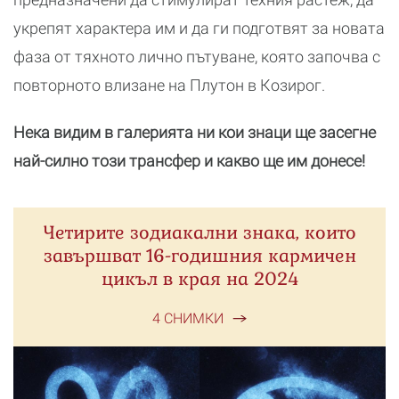
укрепят характера им и да ги подготвят за новата
фаза от тяхното лично пътуване, която започва с
повторното влизане на Плутон в Козирог.
Нека видим в галерията ни кои знаци ще засегне
най-силно този трансфер и какво ще им донесе!
Четирите зодиакални знака, които
завършват 16-годишния кармичен
цикъл в края на 2024
4 СНИМКИ