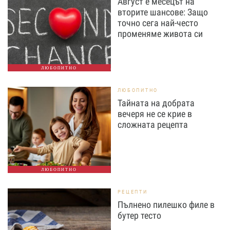
Август е месецът на
вторите шансове: Защо
точно сега най-често
променяме живота си
ЛЮБОПИТНО
ЛЮБОПИТНО
Тайната на добрата
вечеря не се крие в
сложната рецепта
ЛЮБОПИТНО
РЕЦЕПТИ
Пълнено пилешко филе в
бутер тесто