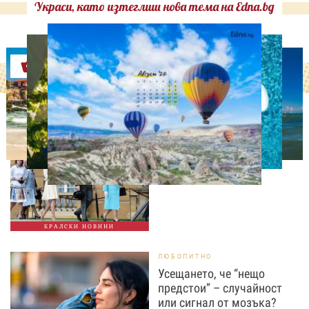
Украси, като изтеглиш нова тема на Edna.bg
Оферти
СВОБОДНО ВРЕМЕ
Ново бебе в кралското
семейство
КРАЛСКИ НОВИНИ
ЛЮБОПИТНО
Усещането, че “нещо
предстои” – случайност
или сигнал от мозъка?