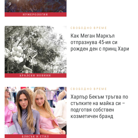
НУМЕРОЛОГИЯ
СВОБОДНО ВРЕМЕ
Как Меган Маркъл
отпразнува 45-ия си
рожден ден с принц Хари
КРАЛСКИ НОВИНИ
СВОБОДНО ВРЕМЕ
Харпър Бекъм тръгва по
стъпките на майка си –
подготвя собствен
козметичен бранд
БЛЯСЪК И СТИЛ