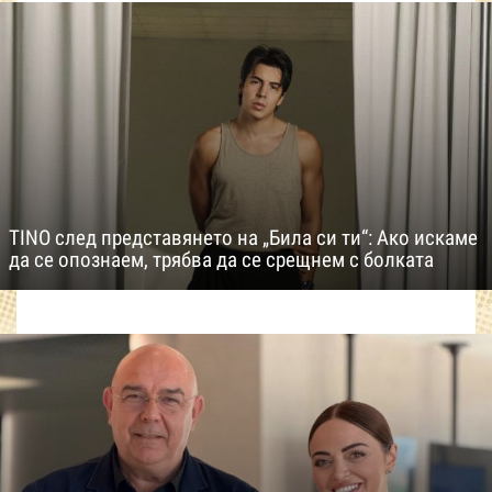
TINO след представянето на „Била си ти“: Ако искаме
да се опознаем, трябва да се срещнем с болката