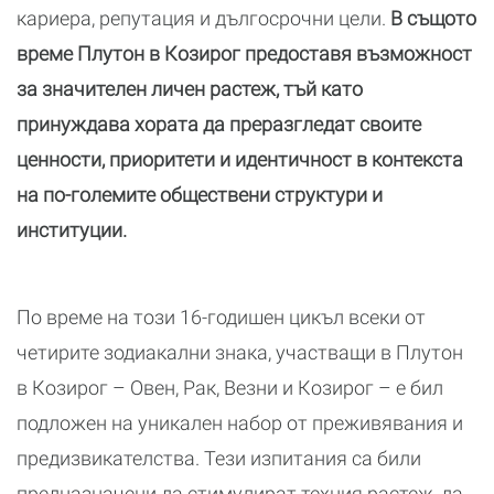
кариера, репутация и дългосрочни цели.
В същото
време Плутон в Козирог предоставя възможност
за значителен личен растеж, тъй като
принуждава хората да преразгледат своите
ценности, приоритети и идентичност в контекста
на по-големите обществени структури и
институции.
По време на този 16-годишен цикъл всеки от
четирите зодиакални знака, участващи в Плутон
в Козирог – Овен, Рак, Везни и Козирог – е бил
подложен на уникален набор от преживявания и
предизвикателства. Тези изпитания са били
предназначени да стимулират техния растеж, да