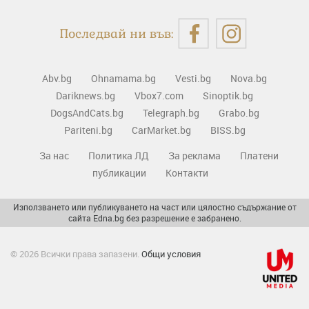
Последвай ни във:
Abv.bg
Ohnamama.bg
Vesti.bg
Nova.bg
Dariknews.bg
Vbox7.com
Sinoptik.bg
DogsAndCats.bg
Telegraph.bg
Grabo.bg
Pariteni.bg
CarMarket.bg
BISS.bg
За нас
Политика ЛД
За реклама
Платени
публикации
Контакти
Използването или публикуването на част или цялостно съдържание от
сайта Edna.bg без разрешение е забранено.
© 2026 Всички права запазени.
Общи условия