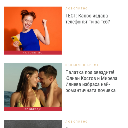
ЛЮБОПИТНО
ТЕСТ: Какво издава
телефонът ти за теб?
ЛЮБОПИТНО
СВОБОДНО ВРЕМЕ
Палатка под звездите!
Юлиан Костов и Мирела
Илиева избраха най-
романтичната почивка
БГ ЗВЕЗДИ
ЛЮБОПИТНО