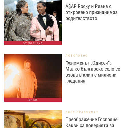
A$AP Rocky и Риана с
откровено признание за
родителството
ОТ ХОЛИВУД
ЛЮБОПИТНО
Феноменът „Одисея“:
Малко българско село се
озова в клип с милиони
гледания
КИНО
ДНЕС ПРАЗНУВАТ
Преображение Господне:
Какви са поверията за