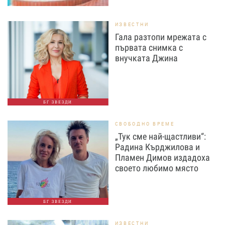
ИЗВЕСТНИ
Гала разтопи мрежата с
първата снимка с
внучката Джина
БГ ЗВЕЗДИ
СВОБОДНО ВРЕМЕ
„Тук сме най-щастливи“:
Радина Кърджилова и
Пламен Димов издадоха
своето любимо място
БГ ЗВЕЗДИ
ИЗВЕСТНИ