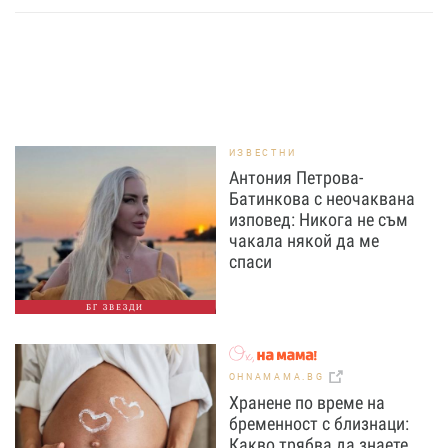
ИЗВЕСТНИ
Антония Петрова-
Батинкова с неочаквана
изповед: Никога не съм
чакала някой да ме
спаси
БГ ЗВЕЗДИ
OHNAMAMA.BG
Хранене по време на
бременност с близнаци:
Какво трябва да знаете