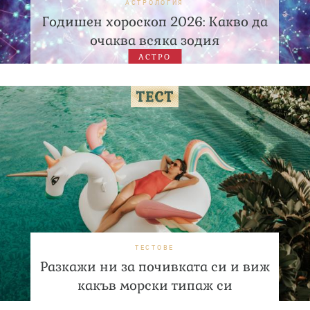
АСТРОЛОГИЯ
Годишен хороскоп 2026: Какво да
очаква всяка зодия
АСТРО
ТЕСТОВЕ
Разкажи ни за почивката си и виж
какъв морски типаж си