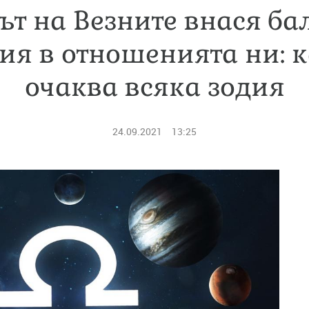
ът на Везните внася ба
ия в отношенията ни: к
очаква всяка зодия
24.09.2021
13:25