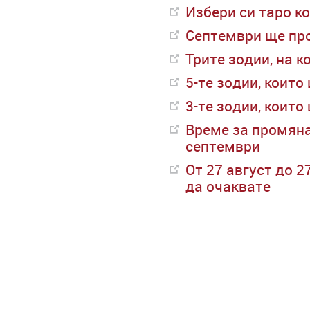
Избери си таро к
Септември ще про
Трите зодии, на 
5-те зодии, коит
3-те зодии, коит
Време за промяна
септември
От 27 август до 2
да очаквате