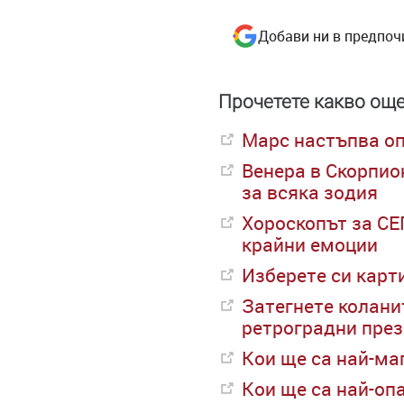
Добави ни в предпоч
Прочетете какво още
Марс настъпва оп
Венера в Скорпио
за всяка зодия
Хороскопът за СЕ
крайни емоции
Изберете си карт
Затегнете коланит
ретроградни през
Кои ще са най-ма
Кои ще са най-оп