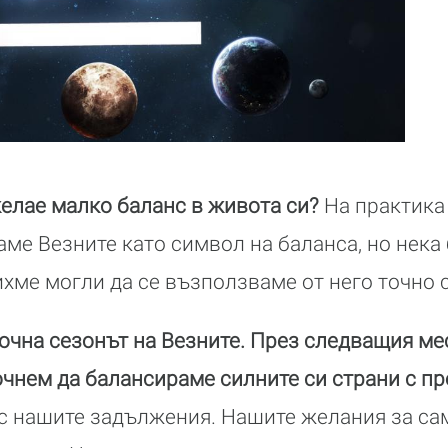
желае малко баланс в живота си?
На практика
аме Везните като символ на баланса, но нека
хме могли да се възползваме от него точно с
очна сезонът на Везните. През следващия ме
чнем да балансираме силните си страни с п
с нашите задължения. Нашите желания за са