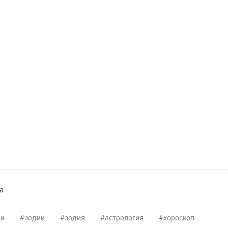
а
ни
зодии
зодия
астрология
хороскоп