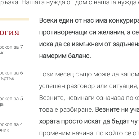
ръзка. Нашата нужда от дом с нашата нужда
Всеки един от нас има конкурир
огия
противоречащи си желания, а се
иска да се измъкнем от задънен
оскоп за 7
ък
намерим баланс.
оскоп за 6
Този месец също може да запом
въртък
успешен разговор или ситуация,
Везните, невинаги означава пок
оскоп за 5
да
това е разбиране.
Везните ни уча
хората просто искат да бъдат чу
оскоп за 4
рник
променим начина, по който се о