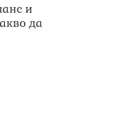
ланс и
акво да