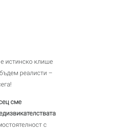
 е истинско клише
 бъдем реалисти –
ега!
сец сме
редизвикателствата
мостоятелност с