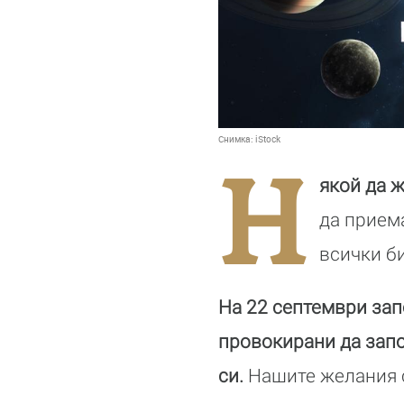
Снимка:
iStock
Н
якой да 
да прием
всички би
На 22 септември зап
провокирани да запо
си.
Нашите желания 