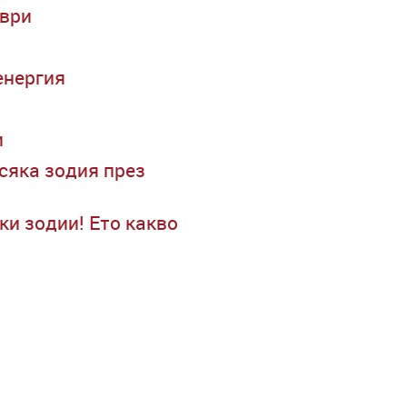
мври
енергия
и
сяка зодия през
ки зодии! Ето какво