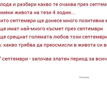
олода и разбери какво те очаква през септе
мени живота на тези 4 зодии...
които септември ще донесе много позитивна 
о ще имат най-много късмет през септември
о ще срещнат голямата любов този септемвр
: какво трябва да преосмисли в живота си в
7 септември - започва златен период за всич