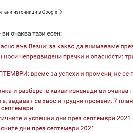
итани източници в Google
 ви очаква тази есен:
асно във Везни: за какво да внимаваме пре
н носи непредвидени пречки и опасности: т
ПТЕМВРИ: време за успехи и промени, не се 
инка и разберете какви изненади ви очакват
е, задават се хаос и трудни промени: 7 пла
 септември
гичните и успешни дни през септември 2021
асните дни през септември 2021