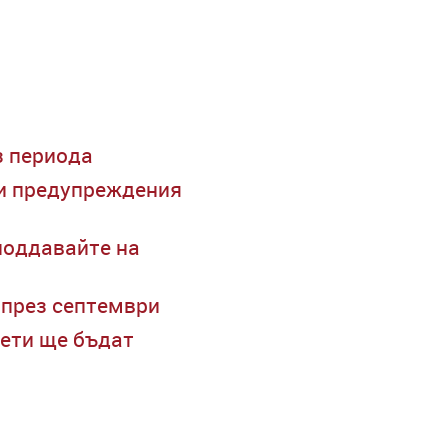
з периода
ри предупреждения
поддавайте на
 през септември
нети ще бъдат