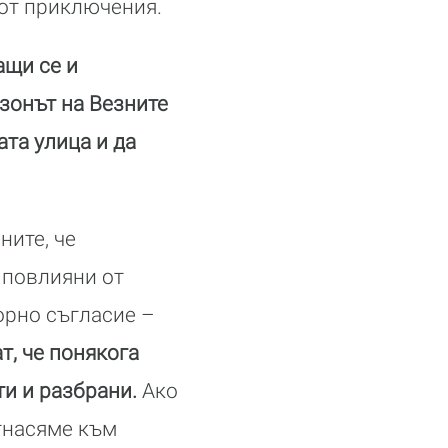
 от приключения.
ащи се и
зонът на Везните
ата улица и да
ните, че
 повлияни от
орно съгласие –
т, че понякога
ти и разбрани.
Ако
тнасяме към