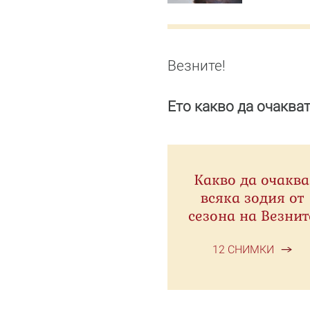
Везните!
Ето какво да очакват
Какво да очаква
всяка зодия от
сезона на Везнит
12 СНИМКИ